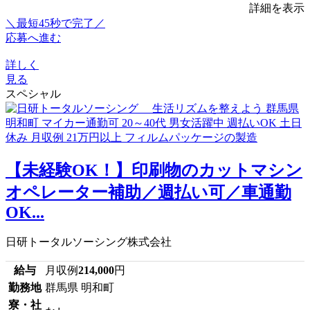
詳細を表示
＼最短45秒で完了／
応募へ進む
詳しく
見る
スペシャル
【未経験OK！】印刷物のカットマシン
オペレーター補助／週払い可／車通勤
OK...
日研トータルソーシング株式会社
給与
月収例
214,000
円
勤務地
群馬県 明和町
寮・社