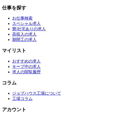
仕事を探す
お仕事検索
スペシャル求人
寮/社宅ありの求人
高収入の求人
期間工の求人
マイリスト
おすすめの求人
キープ中の求人
求人の閲覧履歴
コラム
ジョブハウス工場について
工場コラム
アカウント