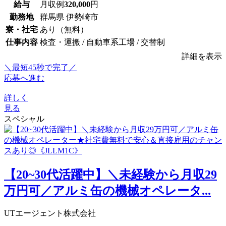
給与
月収例
320,000
円
勤務地
群馬県 伊勢崎市
寮・社宅
あり（無料）
仕事内容
検査・運搬 / 自動車系工場 / 交替制
詳細を表示
＼最短45秒で完了／
応募へ進む
詳しく
見る
スペシャル
【20~30代活躍中】＼未経験から月収29
万円可／アルミ缶の機械オペレータ...
UTエージェント株式会社