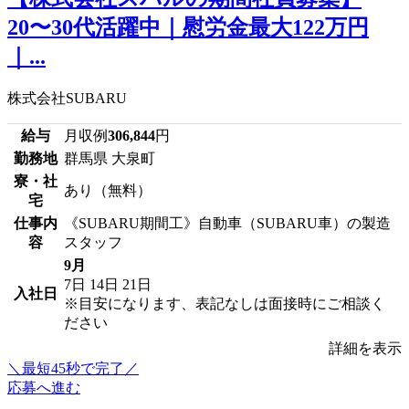
20〜30代活躍中｜慰労金最大122万円
｜...
株式会社SUBARU
給与
月収例
306,844
円
勤務地
群馬県 大泉町
寮・社
あり（無料）
宅
仕事内
《SUBARU期間工》自動車（SUBARU車）の製造
容
スタッフ
9月
7日
14日
21日
入社日
※目安になります、表記なしは面接時にご相談く
ださい
詳細を表示
＼最短45秒で完了／
応募へ進む