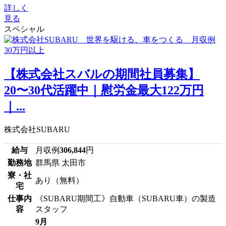
詳しく
見る
スペシャル
【株式会社スバルの期間社員募集】
20〜30代活躍中｜慰労金最大122万円
｜...
株式会社SUBARU
給与
月収例
306,844
円
勤務地
群馬県 太田市
寮・社
あり（無料）
宅
仕事内
《SUBARU期間工》自動車（SUBARU車）の製造
容
スタッフ
9月