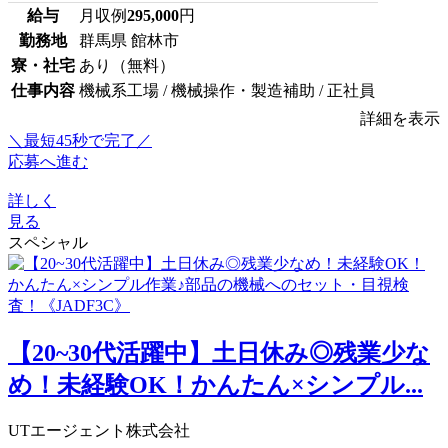
給与
月収例
295,000
円
勤務地
群馬県 館林市
寮・社宅
あり（無料）
仕事内容
機械系工場 / 機械操作・製造補助 / 正社員
詳細を表示
＼最短45秒で完了／
応募へ進む
詳しく
見る
スペシャル
【20~30代活躍中】土日休み◎残業少な
め！未経験OK！かんたん×シンプル...
UTエージェント株式会社