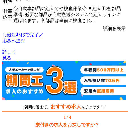
社宅
◇自動車部品の組立てや検査作業◇ ▼組立工程 部品
仕事
準備: 必要な部品が自動搬送システムで組立ラインに
内容
運ばれます。各部品は事前に検査され...
詳細を表示
＼最短45秒で完了／
応募へ進む
詳しく
見る
おすすめ求人
\ 質問に答えて、
をチェック！ /
1 / 4
寮付きの求人をお探しですか？