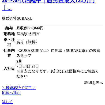
20〜30代活躍中｜慰労金最大122万円
｜...
株式会社SUBARU
給与
月収例
306,844
円
勤務地
群馬県 太田市
寮・社
あり（無料）
宅
仕事内
《SUBARU期間工》自動車（SUBARU車）の製造
容
スタッフ
9月
7日
14日
21日
入社日
※目安になります、表記なしは面接時にご相談く
ださい
詳細を表示
＼最短45秒で完了／
応募へ進む
詳しく