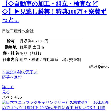
【◇自動車の加工・組立・検査など
◇】▶見逃し厳禁！特典100万＋寮費ず
っと...
日総工産株式会社
給与
月収例
407,025
円
勤務地
群馬県 太田市
寮・社宅
あり（無料）
仕事内容
組立・検査 / 自動車系工場 / 交替制
詳細を表示
＼最短45秒で完了／
応募へ進む
詳しく
見る
スペシャル