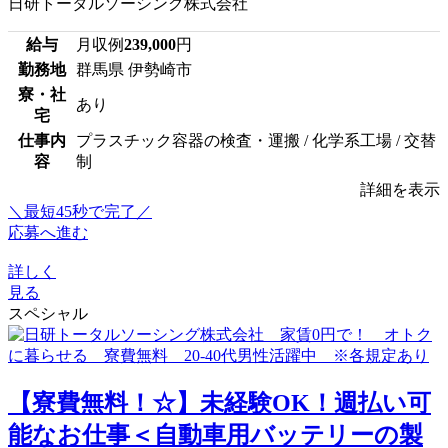
日研トータルソーシング株式会社
給与
月収例
239,000
円
勤務地
群馬県 伊勢崎市
寮・社
あり
宅
仕事内
プラスチック容器の検査・運搬 / 化学系工場 / 交替
容
制
詳細を表示
＼最短45秒で完了／
応募へ進む
詳しく
見る
スペシャル
【寮費無料！☆】未経験OK！週払い可
能なお仕事＜自動車用バッテリーの製