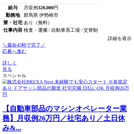
給与
月収例
320,000
円
勤務地
群馬県 伊勢崎市
寮・社宅
あり（無料）
仕事内容
検査・運搬 / 自動車系工場 / 交替制
詳細を表示
＼最短45秒で完了／
応募へ進む
詳しく
見る
スペシャル
【自動車部品のマシンオペレーター業
務】月収例26万円／社宅あり／土日休
み&...