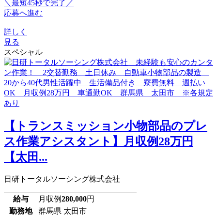
＼最短45秒で完了／
応募へ進む
詳しく
見る
スペシャル
【トランスミッション小物部品のプレ
ス作業アシスタント】月収例28万円
【太田...
日研トータルソーシング株式会社
給与
月収例
280,000
円
勤務地
群馬県 太田市