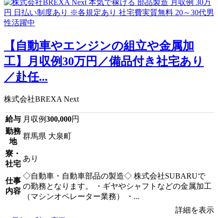
【自動車やエンジンの組立や金属加
工】月収例30万円／備品付き社宅あり
／赴任...
株式会社BREXA Next
給与
月収例
300,000
円
勤務
群馬県 大泉町
地
寮・
あり
社宅
◇自動車・自動車部品の製造◇ 株式会社SUBARUで
仕事
の勤務となります。 ・ギヤやシャフトなどの金属加工
内容
（マシンオペレーター業務） ・...
詳細を表示