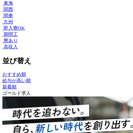
東海
関西
関東
九州
即入寮OK
期間工
寮あり
高収入
並び替え
おすすめ順
給与が高い順
新着順
ゴールド求人