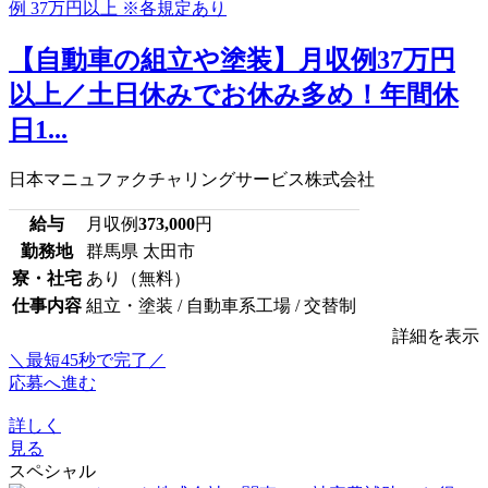
【自動車の組立や塗装】月収例37万円
以上／土日休みでお休み多め！年間休
日1...
日本マニュファクチャリングサービス株式会社
給与
月収例
373,000
円
勤務地
群馬県 太田市
寮・社宅
あり（無料）
仕事内容
組立・塗装 / 自動車系工場 / 交替制
詳細を表示
＼最短45秒で完了／
応募へ進む
詳しく
見る
スペシャル