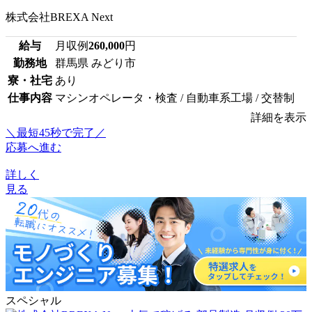
株式会社BREXA Next
給与
月収例
260,000
円
勤務地
群馬県 みどり市
寮・社宅
あり
仕事内容
マシンオペレータ・検査 / 自動車系工場 / 交替制
詳細を表示
＼最短45秒で完了／
応募へ進む
詳しく
見る
スペシャル