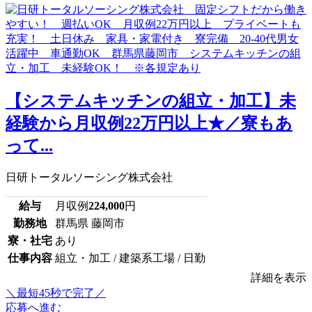
【システムキッチンの組立・加工】未
経験から月収例22万円以上★／寮もあ
って...
日研トータルソーシング株式会社
給与
月収例
224,000
円
勤務地
群馬県 藤岡市
寮・社宅
あり
仕事内容
組立・加工 / 建築系工場 / 日勤
詳細を表示
＼最短45秒で完了／
応募へ進む