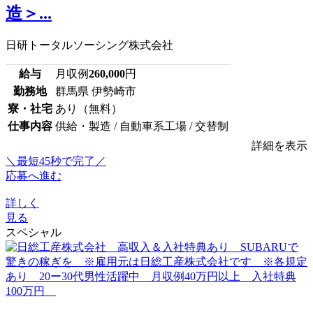
造＞...
日研トータルソーシング株式会社
給与
月収例
260,000
円
勤務地
群馬県 伊勢崎市
寮・社宅
あり（無料）
仕事内容
供給・製造 / 自動車系工場 / 交替制
詳細を表示
＼最短45秒で完了／
応募へ進む
詳しく
見る
スペシャル