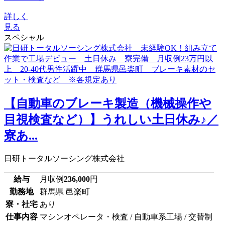
詳しく
見る
スペシャル
【自動車のブレーキ製造（機械操作や
目視検査など）】うれしい土日休み♪／
寮あ...
日研トータルソーシング株式会社
給与
月収例
236,000
円
勤務地
群馬県 邑楽町
寮・社宅
あり
仕事内容
マシンオペレータ・検査 / 自動車系工場 / 交替制