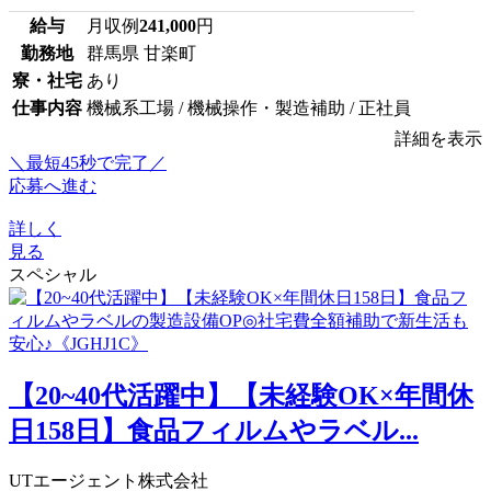
給与
月収例
241,000
円
勤務地
群馬県 甘楽町
寮・社宅
あり
仕事内容
機械系工場 / 機械操作・製造補助 / 正社員
詳細を表示
＼最短45秒で完了／
応募へ進む
詳しく
見る
スペシャル
【20~40代活躍中】【未経験OK×年間休
日158日】食品フィルムやラベル...
UTエージェント株式会社