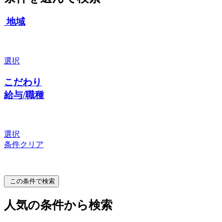
地域
選択
こだわり
給与/職種
選択
条件クリア
この条件で検索
人気の条件から検索