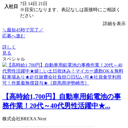
7日
14日
21日
入社日
※目安になります、表記なしは面接時にご相談く
ださい
詳細を表示
＼最短45秒で完了／
応募へ進む
詳しく
見る
スペシャル
【高時給1,700円】自動車用鉛電池の事
務作業！20代～40代男性活躍中★...
株式会社BREXA Next