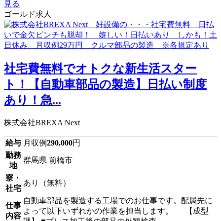
見る
ゴールド求人
社宅費無料でオトクな新生活スター
ト！【自動車部品の製造】日払い制度
あり！急...
株式会社BREXA Next
給与
月収例
290,000
円
勤務
群馬県 前橋市
地
寮・
あり（無料）
社宅
自動車部品を製造する工場でのお仕事です。配属先に
仕事
よって以下いずれかの作業を担当します。 【成型
内容