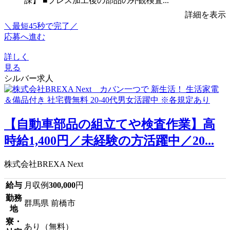
課】 ■プレス加工後の部品の外観検査...
詳細を表示
＼最短45秒で完了／
応募へ進む
詳しく
見る
シルバー求人
【自動車部品の組立てや検査作業】高
時給1,400円／未経験の方活躍中／20...
株式会社BREXA Next
給与
月収例
300,000
円
勤務
群馬県 前橋市
地
寮・
あり（無料）