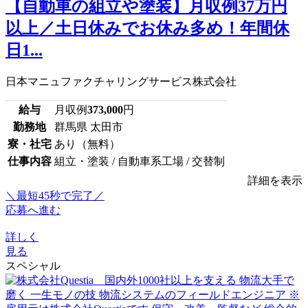
【自動車の組立や塗装】月収例37万円
以上／土日休みでお休み多め！年間休
日1...
日本マニュファクチャリングサービス株式会社
給与
月収例
373,000
円
勤務地
群馬県 太田市
寮・社宅
あり（無料）
仕事内容
組立・塗装 / 自動車系工場 / 交替制
詳細を表示
＼最短45秒で完了／
応募へ進む
詳しく
見る
スペシャル