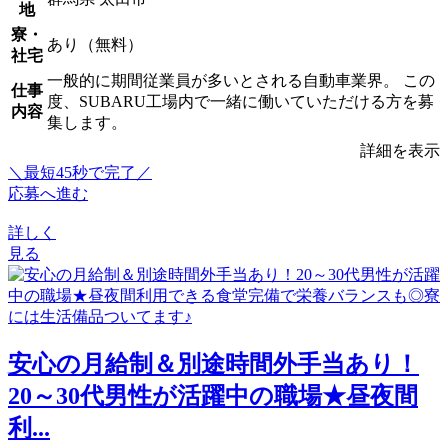
地
寮・
あり（無料）
社宅
一般的に期間従業員が多いとされる自動車業界。 この
仕事
度、SUBARU工場内で一緒に働いていただける方を募
内容
集します。
詳細を表示
＼最短45秒で完了／
応募へ進む
詳しく
見る
安心の月給制＆別途時間外手当あり！
20～30代男性が活躍中の職場★昼夜間
利...