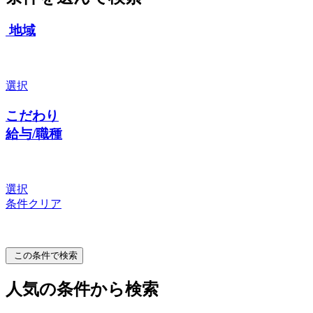
地域
選択
こだわり
給与/職種
選択
条件クリア
この条件で検索
人気の条件から検索