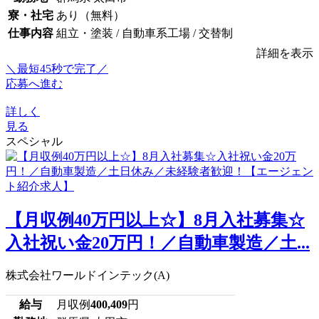
寮・社宅
あり（無料）
仕事内容
組立・塗装 / 自動車系工場 / 交替制
詳細を表示
＼最短45秒で完了／
応募へ進む
詳しく
見る
スペシャル
【月収例40万円以上☆】8月入社募集☆
入社祝い金20万円！／自動車製造／土...
株式会社ワールドインテック(A)
給与
月収例
400,409
円