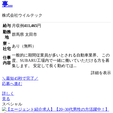
事...
株式会社ウイルテック
給与
月収例
411,465
円
勤務
群馬県 太田市
地
寮・
あり（無料）
社宅
一般的に期間従業員が多いとされる自動車業界。 この
仕事
度、SUBARU工場内で一緒に働いていただける方を募
内容
集します。 安定して長く勤めてほ...
詳細を表示
＼最短45秒で完了／
応募へ進む
詳しく
見る
スペシャル