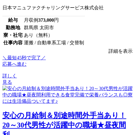
日本マニュファクチャリングサービス株式会社
給与
月収例
373,000
円
勤務地
群馬県 太田市
寮・社宅
あり（無料）
仕事内容
運搬 / 自動車系工場 / 交替制
詳細を表示
＼最短45秒で完了／
応募へ進む
詳しく
見る
安心の月給制＆別途時間外手当あり！
20～30代男性が活躍中の職場★昼夜間
利...