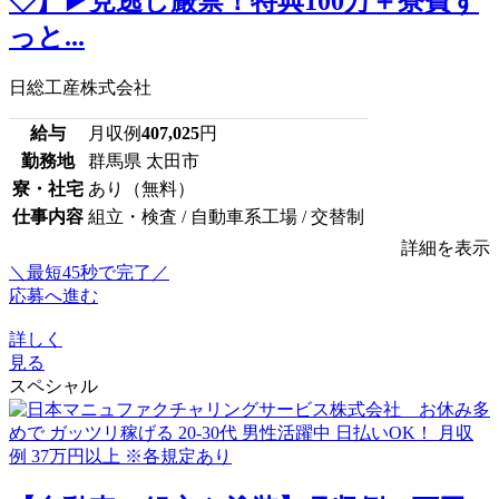
◇】▶見逃し厳禁！特典100万＋寮費ず
っと...
日総工産株式会社
給与
月収例
407,025
円
勤務地
群馬県 太田市
寮・社宅
あり（無料）
仕事内容
組立・検査 / 自動車系工場 / 交替制
詳細を表示
＼最短45秒で完了／
応募へ進む
詳しく
見る
スペシャル