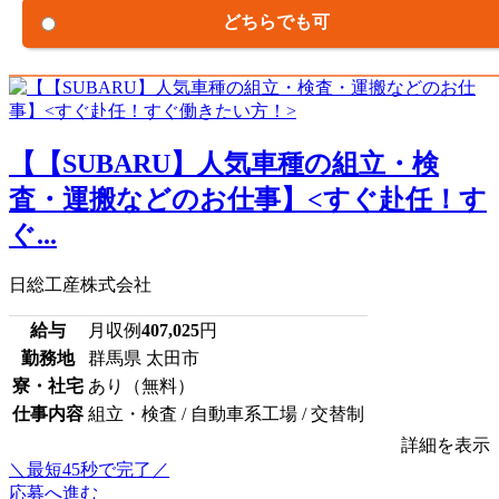
どちらでも可
【【SUBARU】人気車種の組立・検
査・運搬などのお仕事】<すぐ赴任！す
ぐ...
日総工産株式会社
給与
月収例
407,025
円
勤務地
群馬県 太田市
寮・社宅
あり（無料）
仕事内容
組立・検査 / 自動車系工場 / 交替制
詳細を表示
＼最短45秒で完了／
応募へ進む