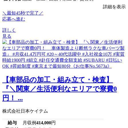
詳細を表示
＼最短45秒で完了／
応募へ進む
詳しく
見る
【車部品の加工・組み立て・検査】
『＼関東／生活便利なエリアで寮費0
円！ ...
株式会社日本ケイテム
給与
月収例
414,000
円