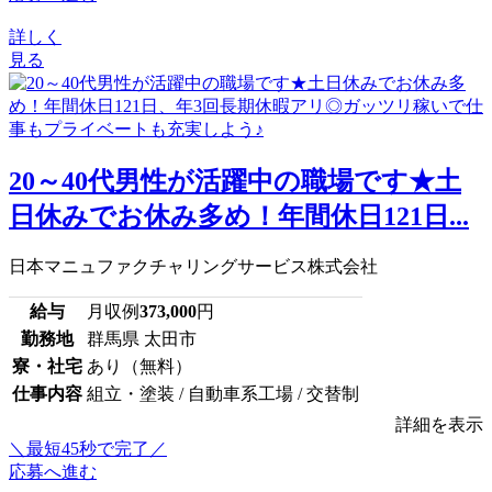
詳しく
見る
20～40代男性が活躍中の職場です★土
日休みでお休み多め！年間休日121日...
日本マニュファクチャリングサービス株式会社
給与
月収例
373,000
円
勤務地
群馬県 太田市
寮・社宅
あり（無料）
仕事内容
組立・塗装 / 自動車系工場 / 交替制
詳細を表示
＼最短45秒で完了／
応募へ進む