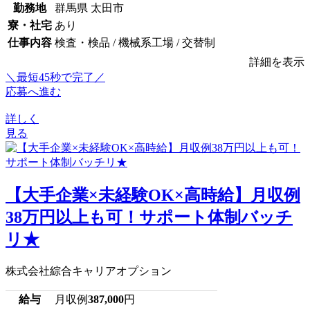
勤務地
群馬県 太田市
寮・社宅
あり
仕事内容
検査・検品 / 機械系工場 / 交替制
詳細を表示
＼最短45秒で完了／
応募へ進む
詳しく
見る
【大手企業×未経験OK×高時給】月収例
38万円以上も可！サポート体制バッチ
リ★
株式会社綜合キャリアオプション
給与
月収例
387,000
円