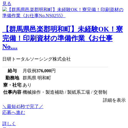
見る
【群馬県邑楽郡明和町】未経験OK！寮
完備！印刷資材の準備作業《お仕事
No....
日研トータルソーシング株式会社
給与
月収例
376,000
円
勤務地
群馬県 明和町
寮・社宅
あり
仕事内容
機械操作・製造補助 / 製紙系工場 / 交替制
詳細を表示
＼最短45秒で完了／
応募へ進む
詳しく