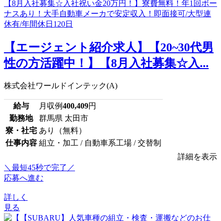
【エージェント紹介求人】【20~30代男
性の方活躍中！】【8月入社募集☆入...
株式会社ワールドインテック(A)
給与
月収例
400,409
円
勤務地
群馬県 太田市
寮・社宅
あり（無料）
仕事内容
組立・加工 / 自動車系工場 / 交替制
詳細を表示
＼最短45秒で完了／
応募へ進む
詳しく
見る