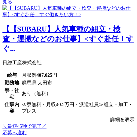
見る
【【SUBARU】人気車種の組立・検
査・運搬などのお仕事】<すぐ赴任！す
ぐ...
日総工産株式会社
給与
月収例
407,025
円
勤務地
群馬県 太田市
寮・社
あり（無料）
宅
仕事内
≪寮無料・月収40.5万円・派遣社員≫組立・加工・
容
プレス
詳細を表示
＼最短45秒で完了／
応募へ進む