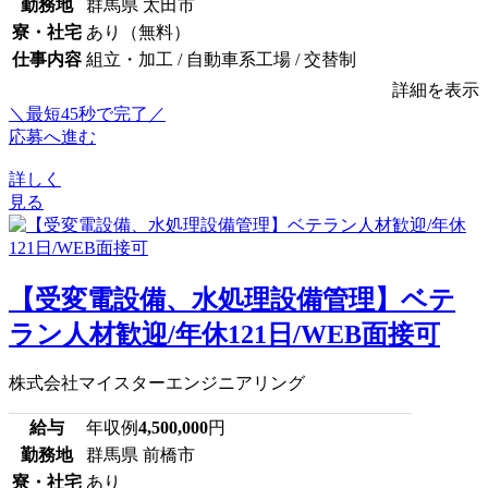
勤務地
群馬県 太田市
寮・社宅
あり（無料）
仕事内容
組立・加工 / 自動車系工場 / 交替制
詳細を表示
＼最短45秒で完了／
応募へ進む
詳しく
見る
【受変電設備、水処理設備管理】ベテ
ラン人材歓迎/年休121日/WEB面接可
株式会社マイスターエンジニアリング
給与
年収例
4,500,000
円
勤務地
群馬県 前橋市
寮・社宅
あり