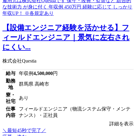
【設備エンジニア経験を活かせる】フ
ィールドエンジニア｜景気に左右され
にくい...
株式会社Questia
給与
年収例
4,500,000
円
勤務
群馬県 高崎市
地
寮・
あり
社宅
仕事
フィールドエンジニア（物流システム保守・メンテ
内容
ナンス）・正社員
詳細を表示
＼最短45秒で完了／