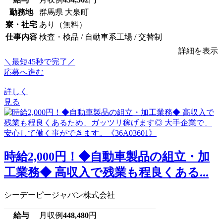
勤務地
群馬県 大泉町
寮・社宅
あり（無料）
仕事内容
検査・検品 / 自動車系工場 / 交替制
詳細を表示
＼最短45秒で完了／
応募へ進む
詳しく
見る
時給2,000円！◆自動車製品の組立・加
工業務◆ 高収入で残業も程良くある...
シーデーピージャパン株式会社
給与
月収例
448,480
円