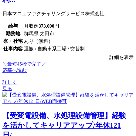
日本マニュファクチャリングサービス株式会社
給与
月収例
373,000
円
勤務地
群馬県 太田市
寮・社宅
あり（無料）
仕事内容
運搬 / 自動車系工場 / 交替制
詳細を表示
＼最短45秒で完了／
応募へ進む
詳しく
見る
【受変電設備、水処理設備管理】経験
を活かしてキャリアアップ/年休121
日/...