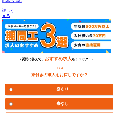
応募へ進む
詳しく
見る
おすすめ求人
\ 質問に答えて、
をチェック！ /
1 / 4
寮付きの求人をお探しですか？
寮あり
寮なし