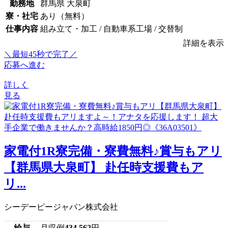
勤務地
群馬県 大泉町
寮・社宅
あり（無料）
仕事内容
組み立て・加工 / 自動車系工場 / 交替制
詳細を表示
＼最短45秒で完了／
応募へ進む
詳しく
見る
家電付1R寮完備・寮費無料♪賞与もアリ
【群馬県大泉町】 赴任時支援費もア
リ...
シーデーピージャパン株式会社
給与
月収例
434,562
円