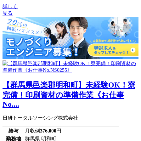
詳しく
見る
【群馬県邑楽郡明和町】未経験OK！寮
完備！印刷資材の準備作業《お仕事
No....
日研トータルソーシング株式会社
給与
月収例
376,000
円
勤務地
群馬県 明和町