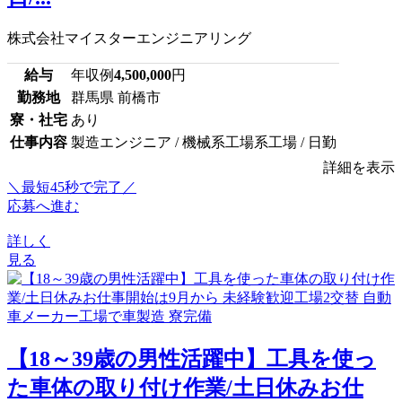
株式会社マイスターエンジニアリング
給与
年収例
4,500,000
円
勤務地
群馬県 前橋市
寮・社宅
あり
仕事内容
製造エンジニア / 機械系工場系工場 / 日勤
詳細を表示
＼最短45秒で完了／
応募へ進む
詳しく
見る
【18～39歳の男性活躍中】工具を使っ
た車体の取り付け作業/土日休みお仕