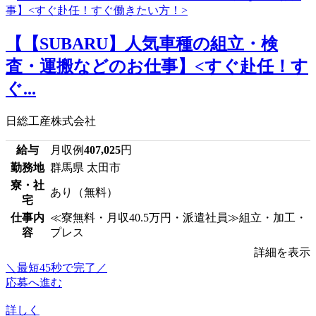
【【SUBARU】人気車種の組立・検
査・運搬などのお仕事】<すぐ赴任！す
ぐ...
日総工産株式会社
給与
月収例
407,025
円
勤務地
群馬県 太田市
寮・社
あり（無料）
宅
仕事内
≪寮無料・月収40.5万円・派遣社員≫組立・加工・
容
プレス
詳細を表示
＼最短45秒で完了／
応募へ進む
詳しく