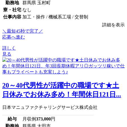
勤務地
群馬県 玉村町
寮・社宅
なし
仕事内容
加工・操作 / 機械系工場 / 交替制
詳細を表示
＼最短45秒で完了／
応募へ進む
詳しく
見る
20～40代男性が活躍中の職場です★土
日休みでお休み多め！年間休日121日...
日本マニュファクチャリングサービス株式会社
給与
月収例
373,000
円
勤務地
群馬県 太田市