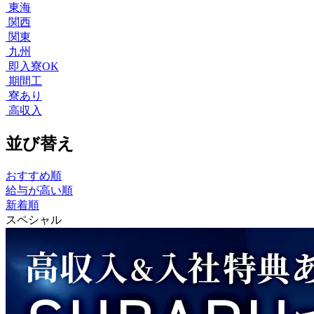
東海
関西
関東
九州
即入寮OK
期間工
寮あり
高収入
並び替え
おすすめ順
給与が高い順
新着順
スペシャル