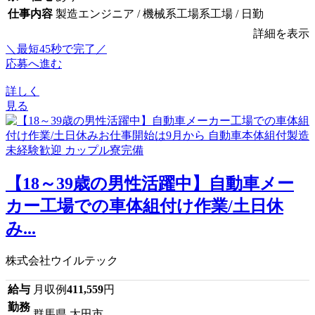
仕事内容
製造エンジニア / 機械系工場系工場 / 日勤
詳細を表示
＼最短45秒で完了／
応募へ進む
詳しく
見る
【18～39歳の男性活躍中】自動車メー
カー工場での車体組付け作業/土日休
み...
株式会社ウイルテック
給与
月収例
411,559
円
勤務
群馬県 太田市