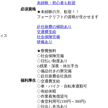
未経験・初心者も歓迎
必須資格
★未経験の方、歓迎！！
フォークリフトの資格が生かせます
赴任旅費の補助あり
交通費支給
ィス
社会保険完備
研修あり
★寮費無料
◇社会保険完備
◇日払い制度あり
◇残業・深夜・休出手当
◇備品付きの寮完備
◇赴任旅費会社負担
福利厚生
◇交通費支給
◇車・バイク・自転車通勤可
◇有給休暇
◇作業着無償貸与
◇食堂利用可(330円～360円)
◇仕出し弁当あり