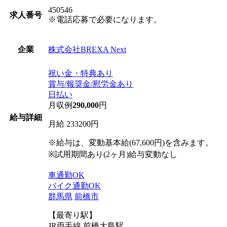
450546
求人番号
※電話応募で必要になります。
株式会社BREXA Next
企業
祝い金・特典あり
賞与/報奨金/慰労金あり
日払い
月収例
290,000
円
給与詳細
月給 233200円
※給与は、変動基本給(67,600円)を含みます。
※試用期間あり(2ヶ月)給与変動なし
車通勤OK
バイク通勤OK
群馬県
前橋市
【最寄り駅】
JR両毛線 前橋大島駅