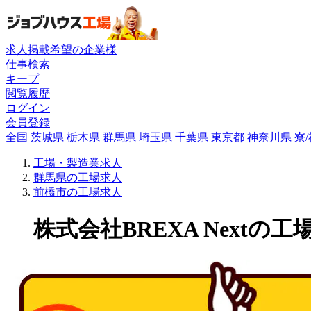
求人掲載希望の企業様
仕事検索
キープ
閲覧履歴
ログイン
会員登録
全国
茨城県
栃木県
群馬県
埼玉県
千葉県
東京都
神奈川県
寮
工場・製造業求人
群馬県の工場求人
前橋市の工場求人
株式会社BREXA Nextの工場求