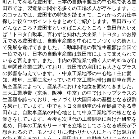
町として有名な豊田市。日本の自動車製造の中心地である豊
田市では、製造業に関する多くの工場求人が存在します。こ
のコラムでは、豊田市の特徴を踏まえて、これからのお仕事
探しに役立つポイントをまとめてご紹介します。豊田市って
どんなところ？豊田市といえばこんなところ・豊田市といえ
ば「トヨタ自動車」言わずと知れた大企業「トヨタ」のお膝
元である豊田市は、自動車産業を中心にモノづくりの街とし
て発展を遂げてきました。自動車関連の製造生産額は全国で
一位であり、日本の自動車産業は豊田市によって支えられて
いると言えます。また、市内の製造業で働く人の約85％が自
動車関連産業に就いており、豊田市の雇用にも大きなプラス
の影響を与えています。・中京工業地帯の中心地！主に愛
知、岐阜、三重に広がっている中京工業地帯は自動車産業と
航空産業によって、産業界における地位を固めてきました。
三大工業地帯（京浜、阪神、中京）の中ではトップクラスの
生産額を誇っており、モノづくり大国日本の基盤となる役割
を果たしています。中でもトヨタ自動車の生産拠点である豊
田市は、自動車産業の中心地として中京工業地帯の核となる
働きをしています。今後も次世代の工業開発に向けた研究を
進め、日本の工業をリードする立場としてさらなる成長が予
想されるので、モノづくりに携わりたい人にとっては魅力的
な街と言えるでしょう。・豊田市は、自動車だけじゃないん