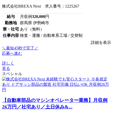
株式会社BREXA Next 求人番号：1225267
給与
月収例
320,000
円
勤務地
群馬県 伊勢崎市
寮・社宅
あり（無料）
仕事内容
検査・運搬 / 自動車系工場 / 交替制
詳細を表示
＼最短45秒で完了／
応募へ進む
詳しく
見る
スペシャル
【自動車部品のマシンオペレーター業務】月収例
26万円／社宅あり／土日休み&...