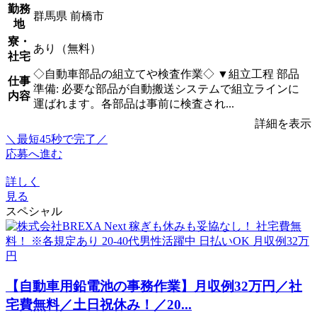
勤務
群馬県 前橋市
地
寮・
あり（無料）
社宅
◇自動車部品の組立てや検査作業◇ ▼組立工程 部品
仕事
準備: 必要な部品が自動搬送システムで組立ラインに
内容
運ばれます。各部品は事前に検査され...
詳細を表示
＼最短45秒で完了／
応募へ進む
詳しく
見る
スペシャル
【自動車用鉛電池の事務作業】月収例32万円／社
宅費無料／土日祝休み！／20...