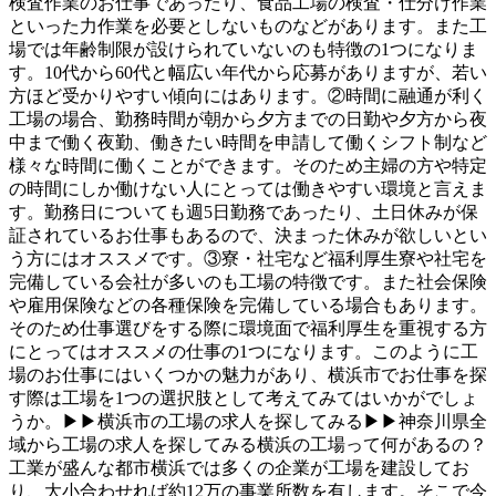
検査作業のお仕事であったり、食品工場の検査・仕分け作業
といった力作業を必要としないものなどがあります。また工
場では年齢制限が設けられていないのも特徴の1つになりま
す。10代から60代と幅広い年代から応募がありますが、若い
方ほど受かりやすい傾向にはあります。②時間に融通が利く
工場の場合、勤務時間が朝から夕方までの日勤や夕方から夜
中まで働く夜勤、働きたい時間を申請して働くシフト制など
様々な時間に働くことができます。そのため主婦の方や特定
の時間にしか働けない人にとっては働きやすい環境と言えま
す。勤務日についても週5日勤務であったり、土日休みが保
証されているお仕事もあるので、決まった休みが欲しいとい
う方にはオススメです。③寮・社宅など福利厚生寮や社宅を
完備している会社が多いのも工場の特徴です。また社会保険
や雇用保険などの各種保険を完備している場合もあります。
そのため仕事選びをする際に環境面で福利厚生を重視する方
にとってはオススメの仕事の1つになります。このように工
場のお仕事にはいくつかの魅力があり、横浜市でお仕事を探
す際は工場を1つの選択肢として考えてみてはいかがでしょ
うか。▶▶横浜市の工場の求人を探してみる▶▶神奈川県全
域から工場の求人を探してみる横浜の工場って何があるの？
工業が盛んな都市横浜では多くの企業が工場を建設してお
り、大小合わせれば約12万の事業所数を有します。そこで今