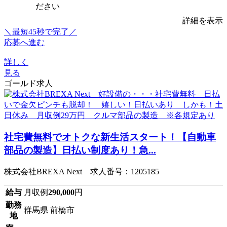
ださい
詳細を表示
＼最短45秒で完了／
応募へ進む
詳しく
見る
ゴールド求人
社宅費無料でオトクな新生活スタート！【自動車
部品の製造】日払い制度あり！急...
株式会社BREXA Next 求人番号：1205185
給与
月収例
290,000
円
勤務
群馬県 前橋市
地