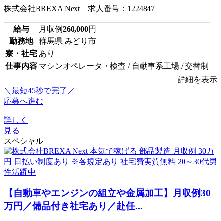
株式会社BREXA Next 求人番号：1224847
給与
月収例
260,000
円
勤務地
群馬県 みどり市
寮・社宅
あり
仕事内容
マシンオペレータ・検査 / 自動車系工場 / 交替制
詳細を表示
＼最短45秒で完了／
応募へ進む
詳しく
見る
スペシャル
【自動車やエンジンの組立や金属加工】月収例30
万円／備品付き社宅あり／赴任...