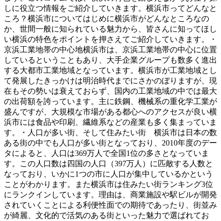
しに役立つ情報をご紹介していきます。横浜市ってどんなと
ころ？横浜市についてはじめに横浜市がどんなところなの
か、世間一般に知られている魅力から、皆さんに知ってほし
い横浜の特色をポイントを押さえてご紹介していきます。・
京浜工業地帯の中心地横浜市は、京浜工業地帯の中心に位置
しているということもあり、大手企業グループも数多く進出
する大都市工業地域となっています。横浜市が工業地域とし
て発展したきっかけは明治時代までにさかのぼりますが、現
在もその勢いは衰えておらず、国内の工業地域の中では最大
の出荷額を誇っています。主に鉄鋼、機械系の重化学工業が
盛んですが、大規模な市場がある都心へのアクセスが良い横
浜市には食品や印刷、繊維系などの産業も多く集まっていま
す。・人口が多い街、そして住みたい街 横浜市は日本の数
ある街の中でも人口が多い街となっており、2010年度のデー
タによると、人口は369万人で全国1位の多さとなっていま
す。この人口数は四国の人口（397万人）に匹敵する人数と
なっており、いかに1つの市に人口が集中しているかという
ことがわかります。また横浜市は住みたい街ランキング3位
にランクインしています。理由は、商業施設や駅ビルが開発
されていくことによる利便性面での期待であったり、街並み
が綺麗、文化的で活気のある街といった魅力で選ばれてお