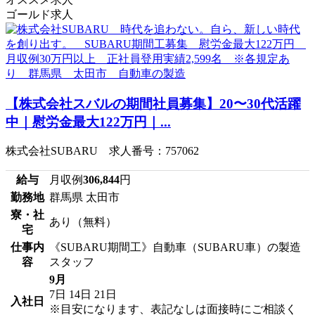
ゴールド求人
【株式会社スバルの期間社員募集】20〜30代活躍
中｜慰労金最大122万円｜...
株式会社SUBARU 求人番号：757062
給与
月収例
306,844
円
勤務地
群馬県 太田市
寮・社
あり（無料）
宅
仕事内
《SUBARU期間工》自動車（SUBARU車）の製造
容
スタッフ
9月
7日
14日
21日
入社日
※目安になります、表記なしは面接時にご相談く