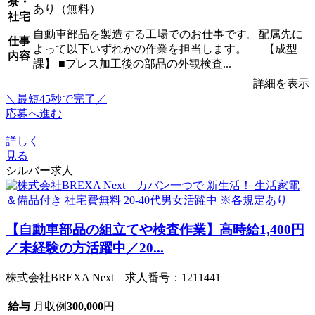
寮・
あり（無料）
社宅
自動車部品を製造する工場でのお仕事です。配属先に
仕事
よって以下いずれかの作業を担当します。 【成型
内容
課】 ■プレス加工後の部品の外観検査...
詳細を表示
＼最短45秒で完了／
応募へ進む
詳しく
見る
シルバー求人
【自動車部品の組立てや検査作業】高時給1,400円
／未経験の方活躍中／20...
株式会社BREXA Next 求人番号：1211441
給与
月収例
300,000
円