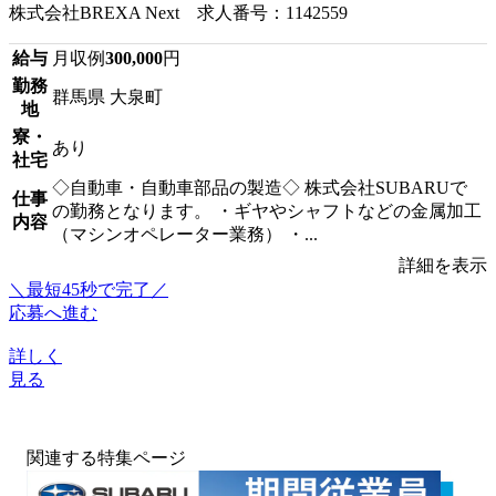
株式会社BREXA Next 求人番号：1142559
給与
月収例
300,000
円
勤務
群馬県 大泉町
地
寮・
あり
社宅
◇自動車・自動車部品の製造◇ 株式会社SUBARUで
仕事
の勤務となります。 ・ギヤやシャフトなどの金属加工
内容
（マシンオペレーター業務） ・...
詳細を表示
＼最短45秒で完了／
応募へ進む
詳しく
見る
関連する特集ページ