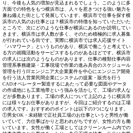
り、今後も人気の増加が見込まれるでしょう。このように多
方面での特色をもつ横浜市は、人々を惹きつける強い魅力を
兼ね備えた街として発展しています。横浜市で仕事を探す横
浜市の人気のお仕事とは？横浜市の特徴を知っていただいた
ところで、次にどのような仕事が横浜にあるのか説明してい
きます。横浜市は求人数が多く、そのため積極的に求人募集
が行われている街です。実際に横浜市では求人応援サイト
「ハマワーク」というものがあり、横浜で働こうと考えてい
る方の就職活動をサービスするものがあるほどです。横浜市
の求人には次のようなものがあります。仕事の種類仕事内容
管理系事務建築・工事現場で作業の進み具合のスケジュール
管理を行うITエンジニア大企業案件を中心にエンジニア開発
を行う法人営業民間企業にシステムの提案・販売を行う
CADオペレーター製造するにあたって必要な図面やデータ
の作成他にも工業地帯という強みを活かして、工場の求人な
どが多数あります。工場の求人について上記のように横浜市
には様々なお仕事がありますが、今回はご紹介するのは工場
の求人です。おすすめのポイントは以下の3つになります。
①男女OK・未経験で正社員工場のお仕事というと男性が働
いていて、力仕事ばかりと思われがちですが、女性の方も働
いています。女性が働く工場としてはクリーンルーム内での