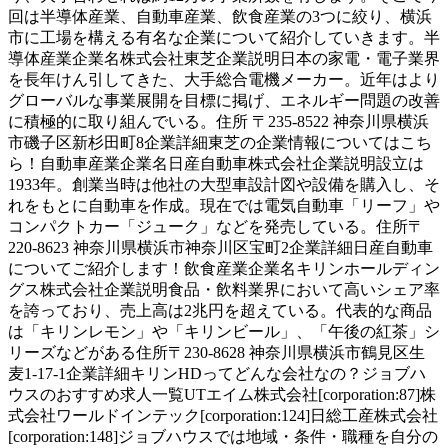
回は半導体産業、自動車産業、飲食産業の3つに絞り、横浜
市に工場を構える有名な企業について紹介していきます。半
導体産業企業名株式会社東芝企業説明日本の家電・電子業界
を長年けん引してきた、大手総合電機メーカー。近年はより
グローバルな事業展開を目標に掲げ、エネルギー問題の改善
に積極的に取り組んでいる。住所 〒235-8522 神奈川県横浜
市磯子区新杉田町8企業詳細東芝の企業情報についてはこち
ら！自動車産業企業名日産自動車株式会社企業説明設立は
1933年。創業当時は他社の大型車設計図や設備を購入し、そ
れをもとに自動車を作成。現在では電気自動車「リーフ」や
コンパクトカー「ジューク」などを発売している。住所〒
220-8623 神奈川県横浜市神奈川区宝町2企業詳細日産自動車
についてご紹介します！飲食産業企業名キリンホールディン
グス株式会社企業説明食品・飲料業界において高いシェア率
を誇っており、売上高は2兆円を超えている。代表的な商品
は「キリンレモン」や「キリンビール」、「午後の紅茶」シ
リーズなどがある住所〒230-8628 神奈川県横浜市鶴見区生
麦1-17-1企業詳細キリンHDってどんな会社なの？ジョブハ
ウスのおすすめ求人一覧UTエイム株式会社[corporation:87]株
式会社ワールドインテック[corporation:124]日総工産株式会社
[corporation:148]ジョブハウスでは地域・条件・職種を自分の