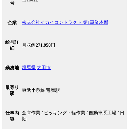
号
株式会社イカイコントラクト 第1事業本部
企業
給与詳
月収例
271,950
円
細
群馬県
太田市
勤務地
最寄り
東武小泉線 竜舞駅
駅
倉庫作業 / ピッキング・軽作業 / 自動車系工場 / 日
仕事内
勤
容