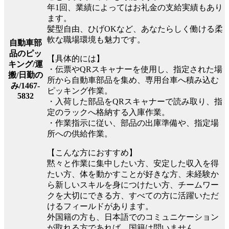
年1回、業績によってはお礼金の支給実績もあり
ます。
髪型自由、ひげOKなど、あなたらしく働ける柔
軟な職場環境も魅力です。
自動車部
品のピッ
【具体的には】
キング/運
・伝票やQRスキャナーを使用し、指定された場
搬/日勤の
所から自動車部品を集め、専用台車へ積み込む
み/1467-
ピッキング作業。
5832
・入荷した部品をQRスキャナーで読み取り、指
定のラックへ格納する入庫作業。
・作業指示に従い、部品の出庫準備や、指定場
所への供給作業。
【こんな方におすすめ】
黙々と作業に集中したい方、安定した収入を得
たい方、体を動かすことが好きな方、未経験か
ら新しいスキルを身につけたい方、チームワー
クを大切にできる方、すべての方に活躍いただ
けるフィールドがあります。
外国籍の方も、日本語でのコミュニケーション
が取れる方であれば、国籍は問いません。