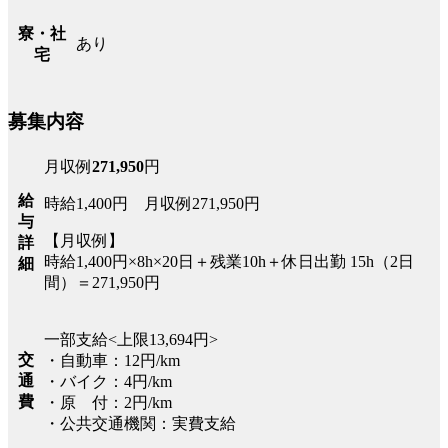
寮・社
あり
宅
募集内容
月収例
271,950
円
給
時給1,400円 月収例271,950円
与
【月収例】
詳
時給1,400円×8h×20日＋残業10h＋休日出勤 15h（2日
細
間）＝271,950円
一部支給<上限13,694円>
交
・自動車：12円/km
通
・バイク：4円/km
費
・原 付：2円/km
・公共交通機関：実費支給