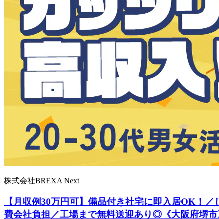
株式会社BREXA Next
【月収例30万円可】備品付き社宅に即入居OK！
費会社負担／工場まで無料送迎あり◎《大阪府堺市