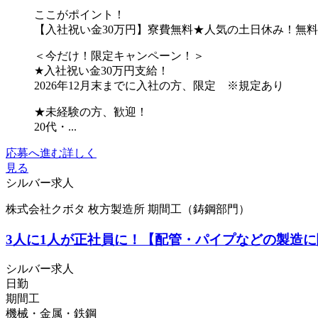
ここがポイント！
【入社祝い金30万円】寮費無料★人気の土日休み！無
＜今だけ！限定キャンペーン！＞
★入社祝い金30万円支給！
2026年12月末までに入社の方、限定 ※規定あり
★未経験の方、歓迎！
20代・...
応募へ進む
詳しく
見る
シルバー求人
株式会社クボタ 枚方製造所 期間工（鋳鋼部門）
3人に1人が正社員に！【配管・パイプなどの製造
シルバー求人
日勤
期間工
機械・金属・鉄鋼