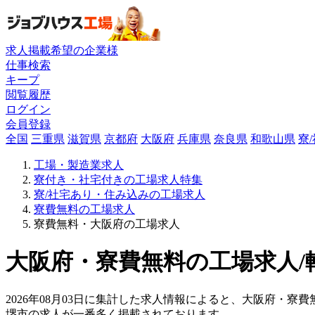
求人掲載希望の企業様
仕事検索
キープ
閲覧履歴
ログイン
会員登録
全国
三重県
滋賀県
京都府
大阪府
兵庫県
奈良県
和歌山県
寮
工場・製造業求人
寮付き・社宅付きの工場求人特集
寮/社宅あり・住み込みの工場求人
寮費無料の工場求人
寮費無料・大阪府の工場求人
大阪府・寮費無料の工場求人/
2026年08月03日に集計した求人情報によると、大阪府・寮費
堺市の求人が一番多く掲載されております。