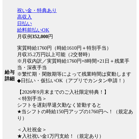
祝い金・特典あり
高収入
日払い
給料前払いOK
月収例
352,000
円
実質時給1760円（時給1610円＋特別手当）
月収35.2万円以上可能（2交替時）
※月収内訳／実質時給1760円×8時間×21日＋残業手
当・深夜手当
給与
※繁忙期・閑散期等によって残業時間は変動します
詳細
◆日払い・仮払いOK（アプリでカンタン申請！）
【2026年9月末までのご入社限定特典！】
＜特別手当＞
シフトを遅刻早退欠勤なく皆勤すると
★当シフトの時給150円アップの1760円へ！（規定あ
り）
＜入社祝金＞
★入社祝い金1万円支給！（規定あり）