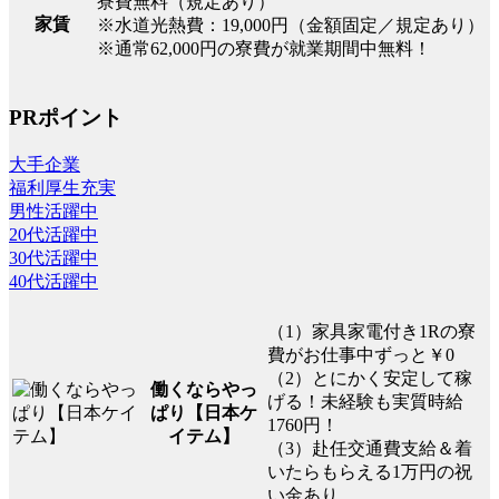
寮費無料（規定あり）
家賃
※水道光熱費：19,000円（金額固定／規定あり）
※通常62,000円の寮費が就業期間中無料！
PRポイント
大手企業
福利厚生充実
男性活躍中
20代活躍中
30代活躍中
40代活躍中
（1）家具家電付き1Rの寮
費がお仕事中ずっと￥0
（2）とにかく安定して稼
働くならやっ
げる！未経験も実質時給
ぱり【日本ケ
1760円！
イテム】
（3）赴任交通費支給＆着
いたらもらえる1万円の祝
い金あり