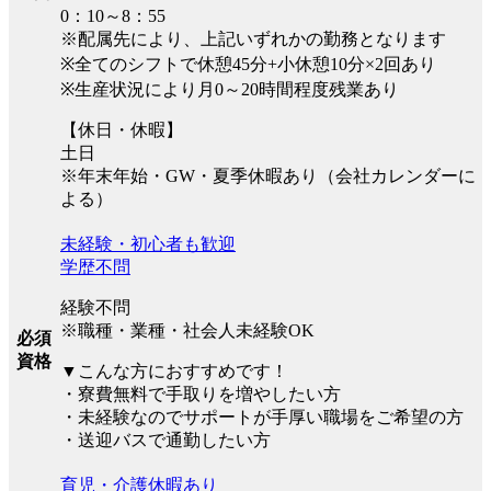
0：10～8：55
※配属先により、上記いずれかの勤務となります
※全てのシフトで休憩45分+小休憩10分×2回あり
※生産状況により月0～20時間程度残業あり
【休日・休暇】
土日
※年末年始・GW・夏季休暇あり（会社カレンダーに
よる）
未経験・初心者も歓迎
学歴不問
経験不問
※職種・業種・社会人未経験OK
必須
資格
▼こんな方におすすめです！
・寮費無料で手取りを増やしたい方
・未経験なのでサポートが手厚い職場をご希望の方
・送迎バスで通勤したい方
育児・介護休暇あり