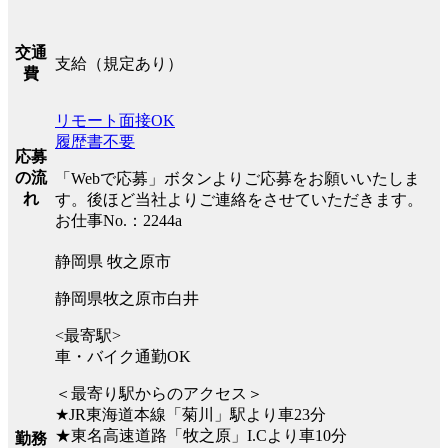
交通
支給（規定あり）
費
リモート面接OK
履歴書不要
応募
の流
「Webで応募」ボタンよりご応募をお願いいたしま
れ
す。後ほど当社よりご連絡をさせていただきます。
お仕事No.：2244a
静岡県 牧之原市
静岡県牧之原市白井
<最寄駅>
車・バイク通勤OK
＜最寄り駅からのアクセス＞
★JR東海道本線「菊川」駅より車23分
★東名高速道路「牧之原」I.Cより車10分
勤務