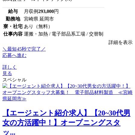
給与
月収例
293,000
円
勤務地
宮崎県 延岡市
寮・社宅
あり（無料）
仕事内容
運搬・加熱 / 電子部品系工場 / 交替制
詳細を表示
＼最短45秒で完了／
応募へ進む
詳しく
見る
スペシャル
【エージェント紹介求人】【20~30代男
女の方活躍中！】オープニングスタ
ッ...