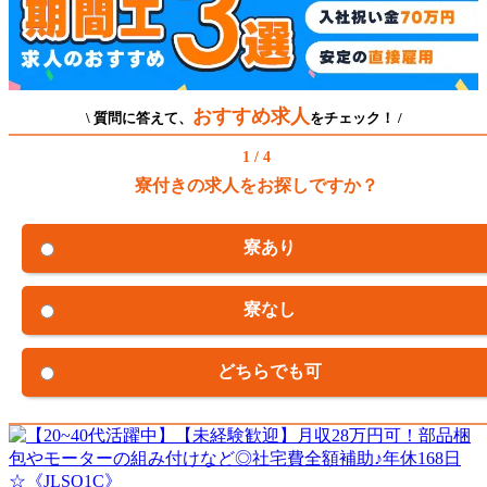
おすすめ求人
\ 質問に答えて、
をチェック！ /
1 / 4
寮付きの求人をお探しですか？
寮あり
寮なし
どちらでも可