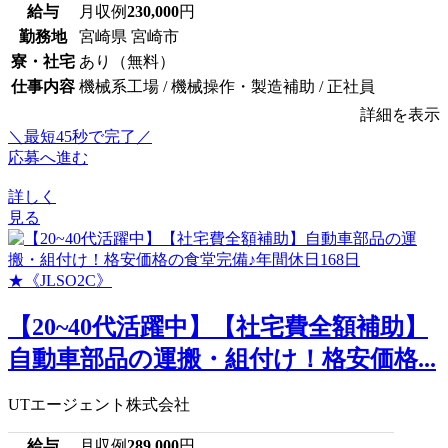
給与
月収例
230,000
円
勤務地
宮崎県 宮崎市
寮・社宅
あり（無料）
仕事内容
機械系工場 / 機械操作・製造補助 / 正社員
詳細を表示
＼最短45秒で完了／
応募へ進む
詳しく
見る
【20~40代活躍中】【社宅費全額補助】
自動車部品の運搬・組付け！格安価格...
UTエージェント株式会社
給与
月収例
289,000
円