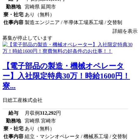
勤務地
宮崎県 延岡市
寮・社宅
あり（無料）
仕事内容
製造エンジニア / 半導体工場系工場 / 交替制
詳細を表示
募集が停止しています
【電子部品の製造・機械オペレータ
ー】入社限定特典30万！時給1600円！
寮...
日総工産株式会社
給与
月収例
312,292
円
勤務地
宮崎県 宮崎市
寮・社宅
あり（無料）
仕事内容
組立・マシンオペレータ / 機械系工場 / 交替制