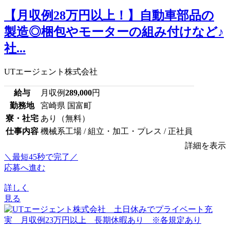
【月収例28万円以上！】自動車部品の
製造◎梱包やモーターの組み付けなど♪
社...
UTエージェント株式会社
給与
月収例
289,000
円
勤務地
宮崎県 国富町
寮・社宅
あり（無料）
仕事内容
機械系工場 / 組立・加工・プレス / 正社員
詳細を表示
＼最短45秒で完了／
応募へ進む
詳しく
見る