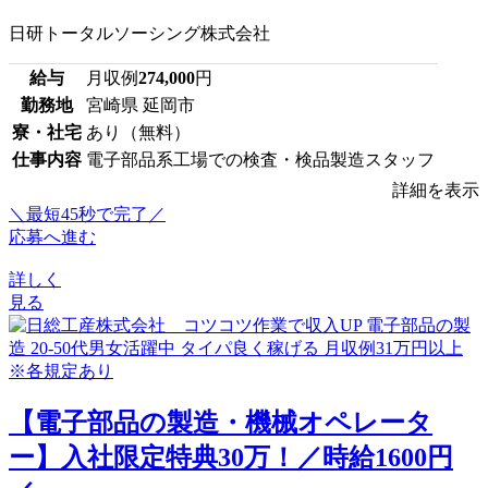
日研トータルソーシング株式会社
給与
月収例
274,000
円
勤務地
宮崎県 延岡市
寮・社宅
あり（無料）
仕事内容
電子部品系工場での検査・検品製造スタッフ
詳細を表示
＼最短45秒で完了／
応募へ進む
詳しく
見る
【電子部品の製造・機械オペレータ
ー】入社限定特典30万！／時給1600円