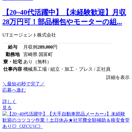
【20~40代活躍中】【未経験歓迎】月収
28万円可！部品梱包やモーターの組...
UTエージェント株式会社
給与
月収例
289,000
円
勤務地
宮崎県 国富町
寮・社宅
あり（無料）
仕事内容
機械系工場 / 組立・加工・プレス / 正社員
詳細を表示
＼最短45秒で完了／
応募へ進む
詳しく
見る