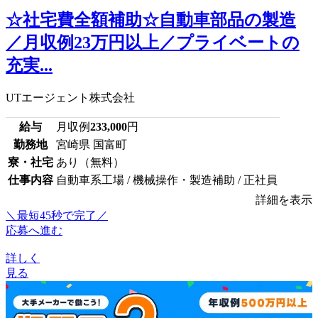
☆社宅費全額補助☆自動車部品の製造
／月収例23万円以上／プライベートの
充実...
UTエージェント株式会社
給与
月収例
233,000
円
勤務地
宮崎県 国富町
寮・社宅
あり（無料）
仕事内容
自動車系工場 / 機械操作・製造補助 / 正社員
詳細を表示
＼最短45秒で完了／
応募へ進む
詳しく
見る