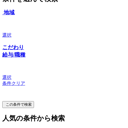
地域
選択
こだわり
給与/職種
選択
条件クリア
この条件で検索
人気の条件から検索