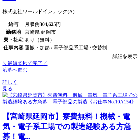
株式会社ワールドインテック(A)
給与
月収例
304,625
円
勤務地
宮崎県 延岡市
寮・社宅
あり（無料）
仕事内容
運搬・加熱 / 電子部品系工場 / 交替制
詳細を表示
＼最短45秒で完了／
応募へ進む
詳しく
見る
【宮崎県延岡市】寮費無料！機械・電
気・電子系工場での製造経験ある方急
募！電...