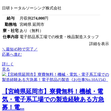
日研トータルソーシング株式会社
給与
月収例
274,000
円
勤務地
宮崎県 延岡市
寮・社宅
あり（無料）
仕事内容
電子部品系工場での検査・検品製造スタッフ
詳細を表示
＼最短45秒で完了／
応募へ進む
詳しく
見る
【宮崎県延岡市】寮費無料！機械・電
気・電子系工場での製造経験ある方急
募！電...