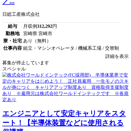
／...
日総工産株式会社
給与
月収例
312,292
円
勤務地
宮崎県 宮崎市
寮・社宅
あり（無料）
仕事内容
組立・マシンオペレータ / 機械系工場 / 交替制
詳細を表示
募集が停止しています
スペシャル
エンジニアとして安定キャリアをスタ
ート！【半導体装置などに使用される