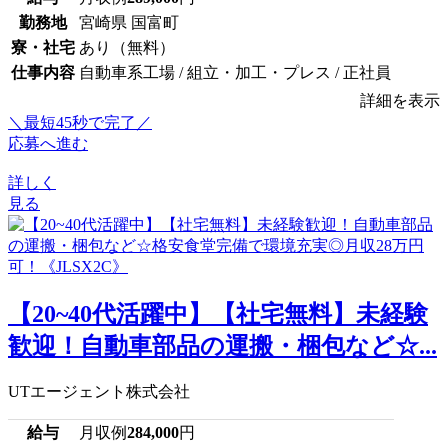
勤務地
宮崎県 国富町
寮・社宅
あり（無料）
仕事内容
自動車系工場 / 組立・加工・プレス / 正社員
詳細を表示
＼最短45秒で完了／
応募へ進む
詳しく
見る
【20~40代活躍中】【社宅無料】未経験
歓迎！自動車部品の運搬・梱包など☆...
UTエージェント株式会社
給与
月収例
284,000
円