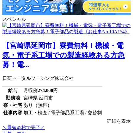
スペシャル
【宮崎県延岡市】寮費無料！機械・電
気・電子系工場での製造経験ある方急
募！電...
日研トータルソーシング株式会社
給与
月収例
274,000
円
勤務地
宮崎県 延岡市
寮・社宅
あり（無料）
仕事内容
加工・検査 / 電子部品系工場 / 交替制
詳細を表示
＼最短45秒で完了／