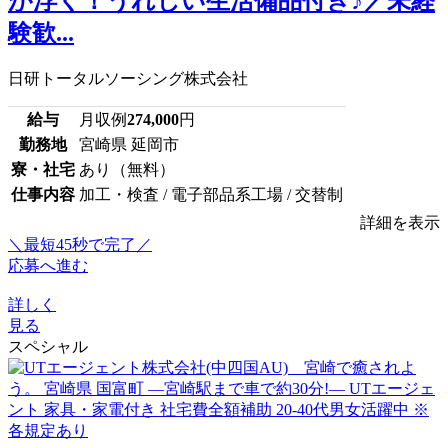
が浮く！うれしい生活備品付き♪／未経
験歓...
日研トータルソーシング株式会社
給与
月収例
274,000
円
勤務地
宮崎県 延岡市
寮・社宅
あり（無料）
仕事内容
加工・検査 / 電子部品系工場 / 交替制
詳細を表示
＼最短45秒で完了／
応募へ進む
詳しく
見る
スペシャル