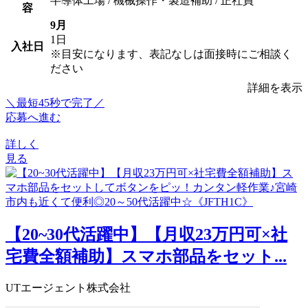
半導体工場 / 機械操作・製造補助 / 正社員
容
9月
1日
入社日
※目安になります、表記なしは面接時にご相談く
ださい
詳細を表示
＼最短45秒で完了／
応募へ進む
詳しく
見る
【20~30代活躍中】【月収23万円可×社
宅費全額補助】スマホ部品をセット...
UTエージェント株式会社