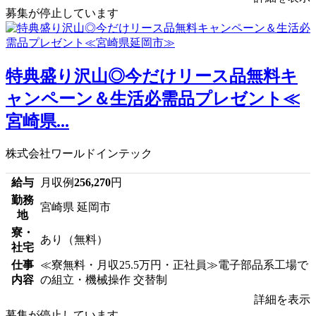
募集が停止しています
特典盛り沢山◎今だけリース品無料キ
ャンペーン＆生活必需品プレゼント≪
宮崎県...
株式会社ワールドインテック
給与
月収例
256,270
円
勤務
宮崎県 延岡市
地
寮・
あり（無料）
社宅
仕事
≪寮無料・月収25.5万円・正社員≫電子部品系工場で
内容
の組立・機械操作 交替制
詳細を表示
募集が停止しています