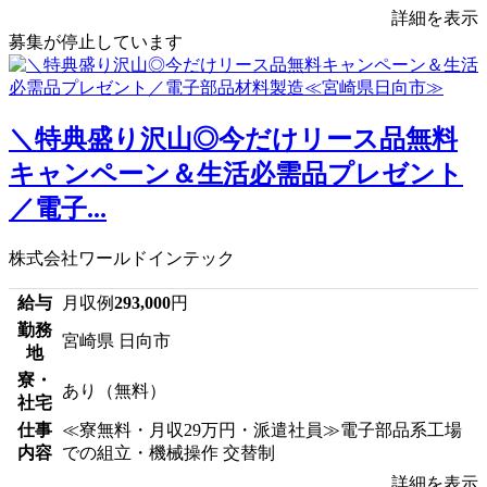
詳細を表示
募集が停止しています
＼特典盛り沢山◎今だけリース品無料
キャンペーン＆生活必需品プレゼント
／電子...
株式会社ワールドインテック
給与
月収例
293,000
円
勤務
宮崎県 日向市
地
寮・
あり（無料）
社宅
仕事
≪寮無料・月収29万円・派遣社員≫電子部品系工場
内容
での組立・機械操作 交替制
詳細を表示