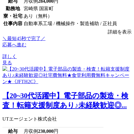
給与
月収例
284,000
円
勤務地
宮崎県 国富町
寮・社宅
あり（無料）
仕事内容
自動車系工場 / 機械操作・製造補助 / 正社員
詳細を表示
＼最短45秒で完了／
応募へ進む
詳しく
見る
【20~30代活躍中】電子部品の製造・検
査！転籍支援制度あり♪未経験歓迎◎...
UTエージェント株式会社
給与
月収例
230,000
円