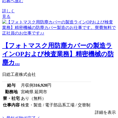
応募へ進む
詳しく
見る
【フォトマスク用防塵カバーの製造ラ
インOPおよび検査業務】精密機械の防
塵カ...
日総工産株式会社
給与
月収例
316,920
円
勤務地
宮崎県 延岡市
寮・社宅
あり（無料）
仕事内容
検査・製造 / 電子部品系工場 / 交替制
詳細を表示