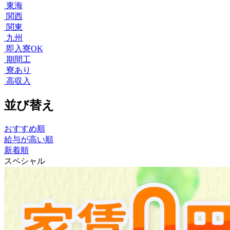
東海
関西
関東
九州
即入寮OK
期間工
寮あり
高収入
並び替え
おすすめ順
給与が高い順
新着順
スペシャル