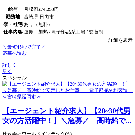
給与
月収例
274,250
円
勤務地
宮崎県 日向市
寮・社宅
あり（無料）
仕事内容
運搬・加熱 / 電子部品系工場 / 交替制
詳細を表示
＼最短45秒で完了／
応募へ進む
詳しく
見る
スペシャル
【エージェント紹介求人】【20~30代男
女の方活躍中！】＼急募／ 高時給で...
株式会社ワールドインテック(A)