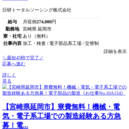
日研トータルソーシング株式会社
給与
月収例
274,000
円
勤務地
宮崎県 延岡市
寮・社宅
あり（無料）
仕事内容
加工・検査 / 電子部品系工場 / 交替制
詳細を表示
＼最短45秒で完了／
応募へ進む
詳しく
見る
【宮崎県延岡市】寮費無料！機械・電
気・電子系工場での製造経験ある方急
募！電...