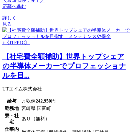
＼最短45秒で完了／
応募へ進む
詳しく
見る
【社宅費全額補助】世界トップシェア
の半導体メーカーでプロフェッショナ
ルを目...
UTエイム株式会社
給与
月収例
242,950
円
勤務地
宮崎県 国富町
寮・社
あり（無料）
宅
仕事内