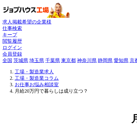
求人掲載希望の企業様
仕事検索
キープ
閲覧履歴
ログイン
会員登録
全国
茨城県
埼玉県
千葉県
東京都
神奈川県
静岡県
愛知県
京
工場・製造業求人
工場・製造業コラム
お仕事お悩み相談室
月給20万円で暮らしは成り立つ？