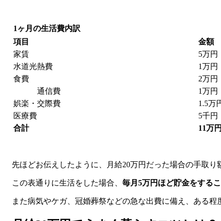
1ヶ月の生活費内訳
項目
金額
家賃
5万円
水道光熱費
1万円
食費
2万円
通信費
1万円
娯楽・交際費
1.5万
医療費
5千円
合計
11万
先ほどお伝えしたように、月給20万円だった場合の手取り
この表通りに生活をした場合、
毎月5万円ほど貯金をする
また病気やケガ、冠婚葬祭などの急な出費に備え、ある程