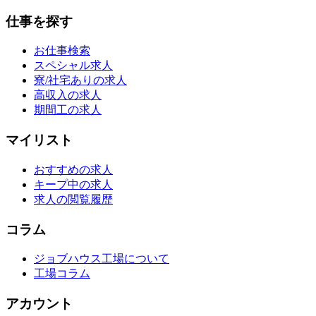
仕事を探す
お仕事検索
スペシャル求人
寮/社宅ありの求人
高収入の求人
期間工の求人
マイリスト
おすすめの求人
キープ中の求人
求人の閲覧履歴
コラム
ジョブハウス工場について
工場コラム
アカウント