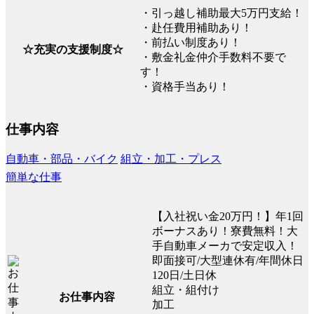
・引っ越し補助最大5万円支給！
・赴任費用補助あり！
・前払い制度あり！
☆充実の支援制度☆
・敷金礼金仲介手数料不要で
す！
・資格手当あり！
仕事内容
自動車・部品・バイク
組立・加工・プレス
簡単な仕事
【入社祝い金20万円！】年1回
ボーナスあり！寮費無料！大
手自動車メーカで安定収入！
即面接可/大型連休有/年間休日
120日/土日休
組立・組付け
お仕事内容
加工