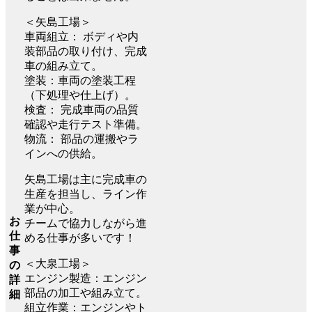
＜矢島工場＞
車両組立： ボディや内
装部品の取り付け、完成
車の組み立て。
塗装：車両の塗装工程
（下処理や仕上げ）。
検査： 完成車両の品質
確認や走行テスト準備。
物流： 部品の運搬やラ
インへの供給。
矢島工場は主に完成車の
生産を担当し、ライン作
業が中心。
お
チームで協力しながら進
仕
める仕事が多いです！
事
＜大泉工場＞
の
エンジン製造：エンジン
詳
部品の加工や組み立て。
細
組立作業：エンジンやト