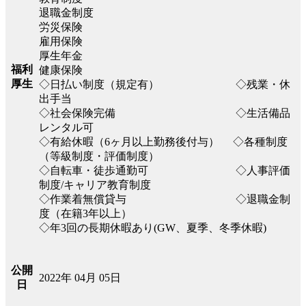
退職金制度
労災保険
雇用保険
厚生年金
福利
健康保険
厚生
◇日払い制度（規定有） ◇残業・休
出手当
◇社会保険完備 ◇生活備品
レンタル可
◇有給休暇（6ヶ月以上勤務後付与） ◇各種制度
（等級制度・評価制度）
◇自転車・徒歩通勤可 ◇人事評価
制度/キャリア教育制度
◇作業着無償貸与 ◇退職金制
度（在籍3年以上）
◇年3回の長期休暇あり(GW、夏季、冬季休暇)
公開
2022年 04月 05日
日