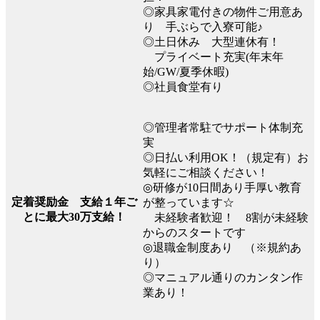
◎家具家電付きの物件ご用意あ
り 手ぶらで入寮可能♪
◎土日休み 大型連休有！
プライベート充実(年末年
始/GW/夏季休暇)
◎社員食堂有り
◎管理者常駐でサポート体制充
実
◎日払い利用OK！（規定有）お
気軽にご相談ください！
◎研修が10日間あり手厚い教育
定着奨励金 支給１年ご
が整っています☆
とに最大30万支給！
未経験者歓迎！ 8割が未経験
からのスタートです
◎退職金制度あり （※規約あ
り）
◎マニュアル通りのカンタン作
業あり！