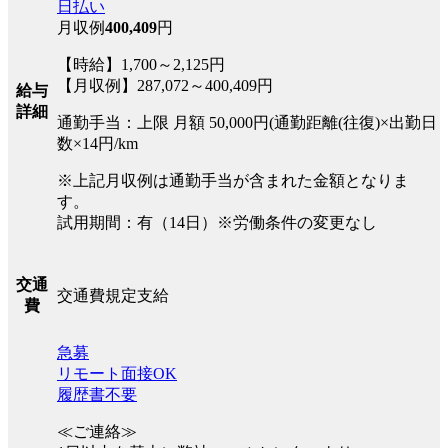
日払い
月収例
400,409
円
【時給】1,700～2,125円
【月収例】287,072～400,409円
給与
詳細
通勤手当：上限 月額 50,000円(通勤距離(往復)×出勤日
数×14円/km
※上記月収例は通勤手当が含まれた金額となりま
す。
試用期間：有（14日）※労働条件の変更なし
交通
交通費規定支給
費
急募
リモート面接OK
履歴書不要
≪ご連絡≫