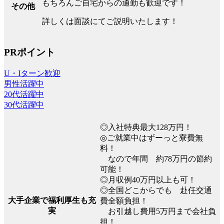
もちろんご自宅からの通勤も歓迎です！
その他
詳しくは面談にてご説明いたします！
PRポイント
U・Iターン歓迎
男性活躍中
20代活躍中
30代活躍中
◎入社特典最大128万円！
◎ご就業中はずーっと寮費無
料！
なので年間 約78万円の節約
可能！
◎月収例40万円以上も可！
◎全国どこからでも 赴任交通
大手企業で福利厚生も充
費全額負担！
実
お引越し費用5万円まで会社負
担！