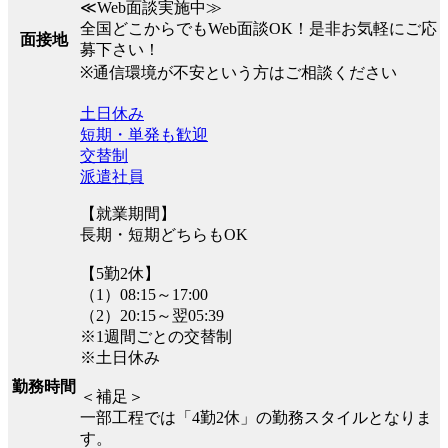
≪Web面談実施中≫
全国どこからでもWeb面談OK！是非お気軽にご応
面接地
募下さい！
※通信環境が不安という方はご相談ください
土日休み
短期・単発も歓迎
交替制
派遣社員
【就業期間】
長期・短期どちらもOK
【5勤2休】
（1）08:15～17:00
（2）20:15～翌05:39
※1週間ごとの交替制
※土日休み
勤務時間
＜補足＞
一部工程では「4勤2休」の勤務スタイルとなりま
す。