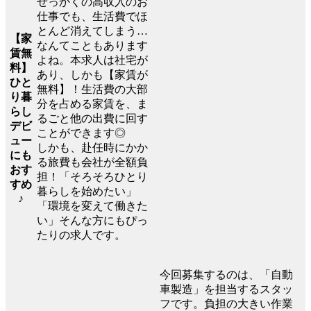
せっかくの高収入のお
仕事でも、生活費でほ
とんど消えてしまう…
【家
なんてこともあります
賃無
よね。本求人は社宅が
料】
あり、しかも【家賃が
ひと
無料】！生活費の大部
り暮
分を占める家賃を、ま
らし
るごと他の出費に回す
デビ
ことができます◎
ュー
しかも、赴任時にかか
にも
る旅費も会社が全額負
おす
担！「そろそろひとり
すめ
暮らしを始めたい」
♪
「環境を変えて働きた
い」そんな方にもぴっ
たりの求人です。
今回募集するのは、「自動
車製造」を担当するスタッ
フです。負担の大きい作業