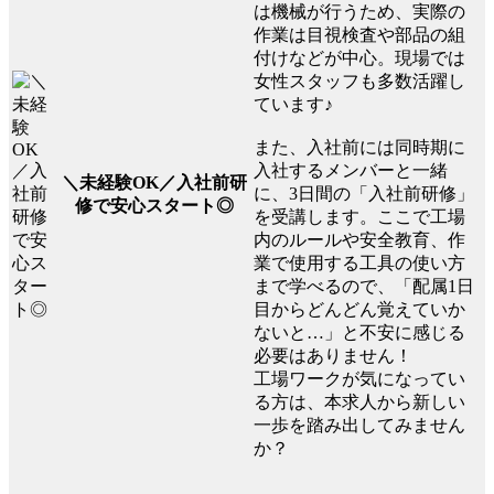
は機械が行うため、実際の
作業は目視検査や部品の組
付けなどが中心。現場では
女性スタッフも多数活躍し
ています♪
また、入社前には同時期に
入社するメンバーと一緒
＼未経験OK／入社前研
に、3日間の「入社前研修」
修で安心スタート◎
を受講します。ここで工場
内のルールや安全教育、作
業で使用する工具の使い方
まで学べるので、「配属1日
目からどんどん覚えていか
ないと…」と不安に感じる
必要はありません！
工場ワークが気になってい
る方は、本求人から新しい
一歩を踏み出してみません
か？