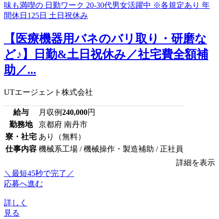
【医療機器用バネのバリ取り・研磨な
ど♪】日勤&土日祝休み／社宅費全額補
助／...
UTエージェント株式会社
給与
月収例
240,000
円
勤務地
京都府 南丹市
寮・社宅
あり（無料）
仕事内容
機械系工場 / 機械操作・製造補助 / 正社員
詳細を表示
＼最短45秒で完了／
応募へ進む
詳しく
見る