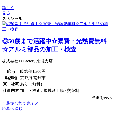
詳しく
見る
スペシャル
◎50歳まで活躍中☆寮費・光熱費無料
☆アルミ部品の加工・検査
株式会社J's Factory 京滋支店
給与
時給例
1,500
円
勤務地
京都府 南丹市
寮・社宅
あり（無料）
仕事内容
加工・検査 / 機械系工場 / 交替制
詳細を表示
＼最短45秒で完了／
応募へ進む