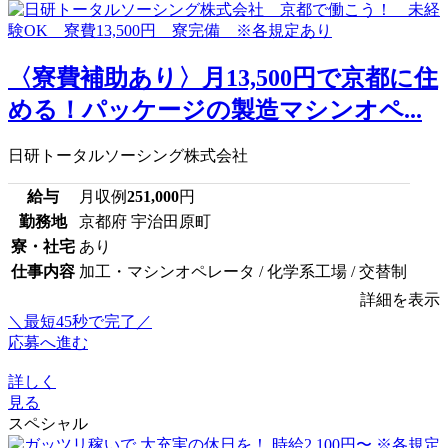
〈寮費補助あり〉月13,500円で京都に住
める！パッケージの製造マシンオペ...
日研トータルソーシング株式会社
給与
月収例
251,000
円
勤務地
京都府 宇治田原町
寮・社宅
あり
仕事内容
加工・マシンオペレータ / 化学系工場 / 交替制
詳細を表示
＼最短45秒で完了／
応募へ進む
詳しく
見る
スペシャル