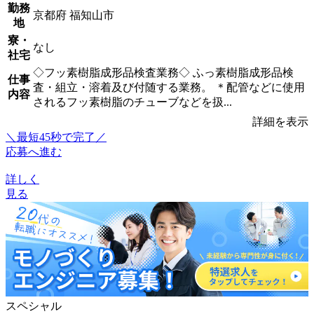
勤務
京都府 福知山市
地
寮・
なし
社宅
◇フッ素樹脂成形品検査業務◇ ふっ素樹脂成形品検
仕事
査・組立・溶着及び付随する業務。 ＊配管などに使用
内容
されるフッ素樹脂のチューブなどを扱...
詳細を表示
＼最短45秒で完了／
応募へ進む
詳しく
見る
スペシャル