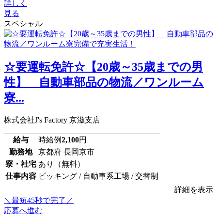
詳しく
見る
スペシャル
☆要運転免許☆【20歳～35歳までの男
性】 自動車部品の物流／ワンルーム
寮...
株式会社J's Factory 京滋支店
給与
時給例
2,100
円
勤務地
京都府 長岡京市
寮・社宅
あり（無料）
仕事内容
ピッキング / 自動車系工場 / 交替制
詳細を表示
＼最短45秒で完了／
応募へ進む