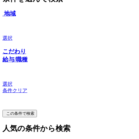
地域
選択
こだわり
給与/職種
選択
条件クリア
この条件で検索
人気の条件から検索