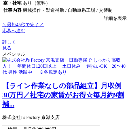
寮・社宅
あり（無料）
仕事内容
機械操作・製造補助 / 自動車系工場 / 交替制
詳細を表示
＼最短45秒で完了／
応募へ進む
詳しく
見る
スペシャル
【ライン作業なしの部品組立】月収例
30万円／社宅の家賃がお得☆毎月約9割
補...
株式会社J's Factory 京滋支店