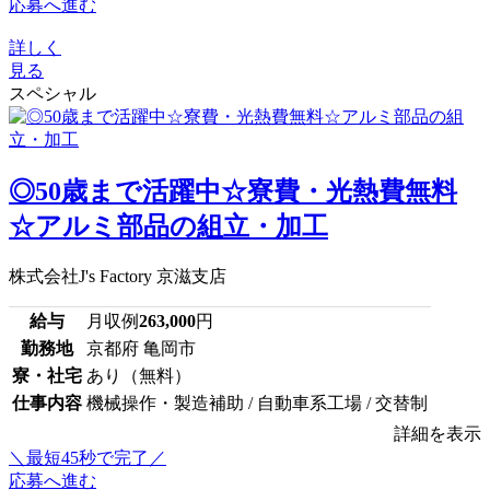
応募へ進む
詳しく
見る
スペシャル
◎50歳まで活躍中☆寮費・光熱費無料
☆アルミ部品の組立・加工
株式会社J's Factory 京滋支店
給与
月収例
263,000
円
勤務地
京都府 亀岡市
寮・社宅
あり（無料）
仕事内容
機械操作・製造補助 / 自動車系工場 / 交替制
詳細を表示
＼最短45秒で完了／
応募へ進む