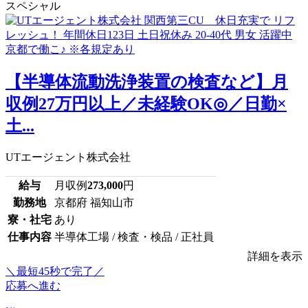
スペシャル
【半導体流動洗浄装置の検査など】月
収例27万円以上／未経験OK◎／日勤×
土...
UTエージェント株式会社
給与
月収例
273,000
円
勤務地
京都府 福知山市
寮・社宅
あり
仕事内容
半導体工場 / 検査・検品 / 正社員
詳細を表示
＼最短45秒で完了／
応募へ進む