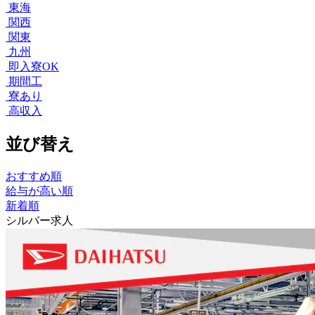
東海
関西
関東
九州
即入寮OK
期間工
寮あり
高収入
並び替え
おすすめ順
給与が高い順
新着順
シルバー求人