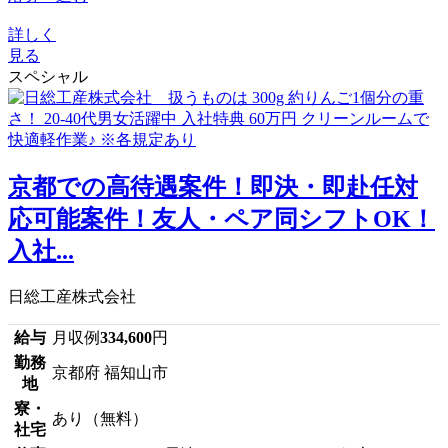
詳しく
見る
スペシャル
京都での高待遇案件！即決・即赴任対
応可能案件！友人・ペア同シフトOK！
入社...
日総工産株式会社
給与
月収例
334,600
円
勤務
京都府 福知山市
地
寮・
あり（無料）
社宅