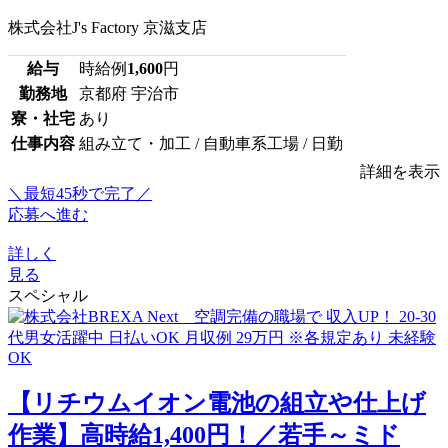
株式会社J's Factory 京滋支店
給与
時給例
1,600
円
勤務地
京都府 宇治市
寮・社宅
あり
仕事内容
組み立て・加工 / 自動車系工場 / 日勤
詳細を表示
＼最短45秒で完了／
応募へ進む
詳しく
見る
スペシャル
【リチウムイオン電池の組立や仕上げ
作業】高時給1,400円！／若手～ミド