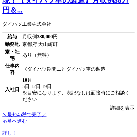
現！【ダイハツ車の製造】月収例38万
円＆...
ダイハツ工業株式会社
給与
月収例
380,000
円
勤務地
京都府 大山崎町
寮・社
あり（無料）
宅
仕事内
《ダイハツ期間工》ダイハツ車の製造
容
10月
5日
12日
19日
入社日
※目安になります、表記なしは面接時にご相談く
ださい
詳細を表示
＼最短45秒で完了／
応募へ進む
詳しく