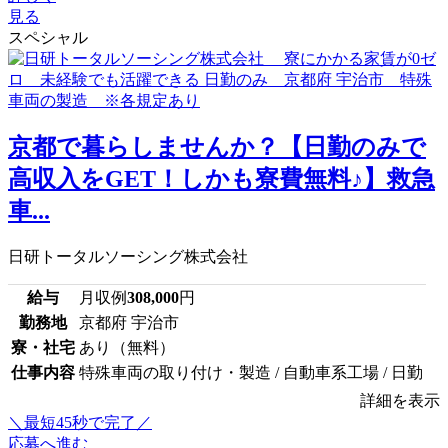
見る
スペシャル
京都で暮らしませんか？【日勤のみで
高収入をGET！しかも寮費無料♪】救急
車...
日研トータルソーシング株式会社
給与
月収例
308,000
円
勤務地
京都府 宇治市
寮・社宅
あり（無料）
仕事内容
特殊車両の取り付け・製造 / 自動車系工場 / 日勤
詳細を表示
＼最短45秒で完了／
応募へ進む