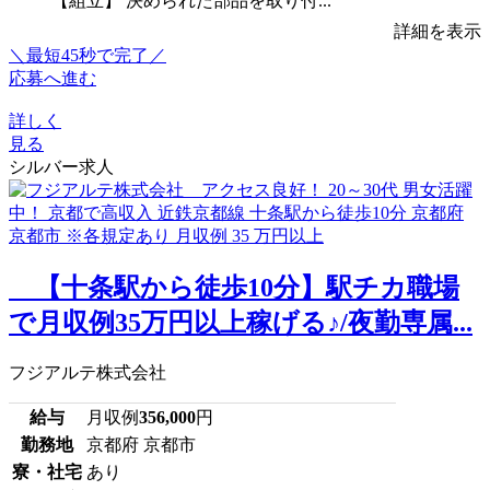
【組立】 決められた部品を取り付...
詳細を表示
＼最短45秒で完了／
応募へ進む
詳しく
見る
シルバー求人
【十条駅から徒歩10分】駅チカ職場
で月収例35万円以上稼げる♪/夜勤専属...
フジアルテ株式会社
給与
月収例
356,000
円
勤務地
京都府 京都市
寮・社宅
あり