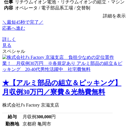
仕事
リチウムイオン電池・リチウムイオンの組立・マシン
内容
オペレータ / 電子部品系工場 / 交替制
詳細を表示
＼最短45秒で完了／
応募へ進む
詳しく
見る
スペシャル
★【アルミ部品の組立＆ピッキング】
月収例30万円／寮費＆光熱費無料
株式会社J's Factory 京滋支店
給与
月収例
300,000
円
勤務地
京都府 亀岡市