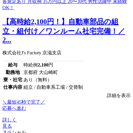
【高時給2,100円！】自動車部品の組
立・組付け／ワンルーム社宅完備！／
2...
株式会社J's Factory 京滋支店
給与
時給例
2,100
円
勤務地
京都府 大山崎町
寮・社宅
あり（無料）
仕事内容
組立 / 自動車系工場 / 交替制
詳細を表示
＼最短45秒で完了／
応募へ進む
詳しく
見る
スペシャル