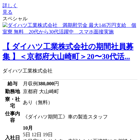
詳しく
見る
スペシャル
【 ダイハツ工業株式会社の期間社員募
集 】＜京都府大山崎町＞20〜30代活...
ダイハツ工業株式会社
給与
月収例
380,000
円
勤務地
京都府 大山崎町
寮・社
あり（無料）
宅
仕事内
《ダイハツ期間工》車の製造スタッフ
容
10月
5日
12日
19日
入社日