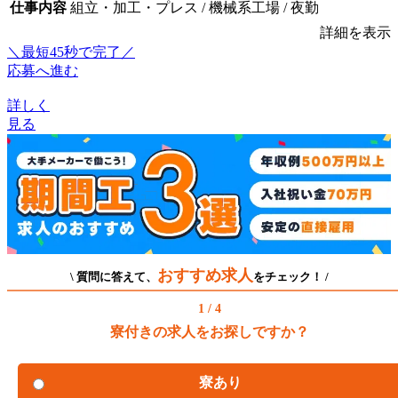
仕事内容
組立・加工・プレス / 機械系工場 / 夜勤
詳細を表示
＼最短45秒で完了／
応募へ進む
詳しく
見る
おすすめ求人
\ 質問に答えて、
をチェック！ /
1 / 4
寮付きの求人をお探しですか？
寮あり