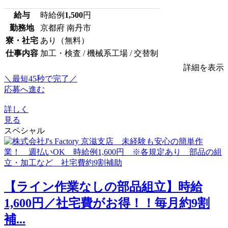
給与
時給例
1,500
円
勤務地
京都府 南丹市
寮・社宅
あり（無料）
仕事内容
加工・検査 / 機械系工場 / 交替制
詳細を表示
＼最短45秒で完了／
応募へ進む
詳しく
見る
スペシャル
【ライン作業なしの部品組立】時給
1,600円／社宅費がお得！！毎月約9割
補...