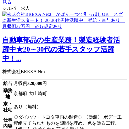
見る
シルバー求人
自動車部品の生産業務！製造経験者活
躍中★20～30代の若手スタッフ活躍
中！...
株式会社BREXA Next
給与
月収例
320,000
円
勤務
京都府 大山崎町
地
寮・
あり（無料）
社宅
◇ダイハツ・トヨタ車両の製造◇ 【塗装】 ボデー工
仕事
程組立てられたものを隙間を埋め、色を塗る工程。
内容