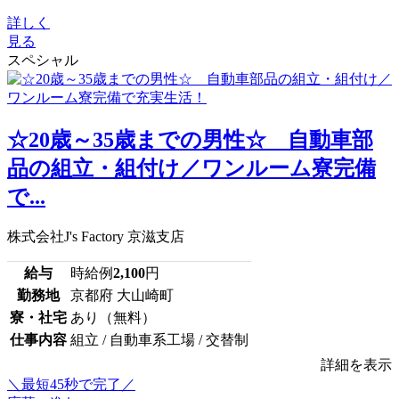
詳しく
見る
スペシャル
☆20歳～35歳までの男性☆ 自動車部
品の組立・組付け／ワンルーム寮完備
で...
株式会社J's Factory 京滋支店
給与
時給例
2,100
円
勤務地
京都府 大山崎町
寮・社宅
あり（無料）
仕事内容
組立 / 自動車系工場 / 交替制
詳細を表示
＼最短45秒で完了／