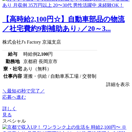
【高時給2,100円☆】自動車部品の物流
／社宅費約9割補助あり♪／20～3...
株式会社J's Factory 京滋支店
給与
時給例
2,100
円
勤務地
京都府 長岡京市
寮・社宅
あり（無料）
仕事内容
運搬・供給 / 自動車系工場 / 交替制
詳細を表示
＼最短45秒で完了／
応募へ進む
詳しく
見る
スペシャル