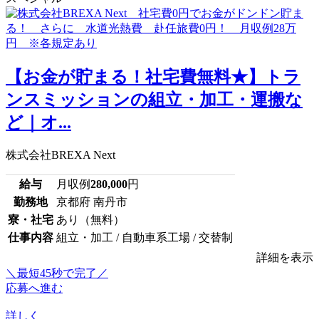
【お金が貯まる！社宅費無料★】トラ
ンスミッションの組立・加工・運搬な
ど｜オ...
株式会社BREXA Next
給与
月収例
280,000
円
勤務地
京都府 南丹市
寮・社宅
あり（無料）
仕事内容
組立・加工 / 自動車系工場 / 交替制
詳細を表示
＼最短45秒で完了／
応募へ進む
詳しく