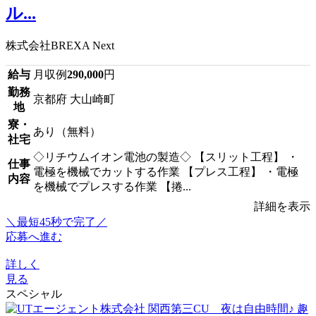
ル...
株式会社BREXA Next
給与
月収例
290,000
円
勤務
京都府 大山崎町
地
寮・
あり（無料）
社宅
◇リチウムイオン電池の製造◇ 【スリット工程】 ・
仕事
電極を機械でカットする作業 【プレス工程】 ・電極
内容
を機械でプレスする作業 【捲...
詳細を表示
＼最短45秒で完了／
応募へ進む
詳しく
見る
スペシャル