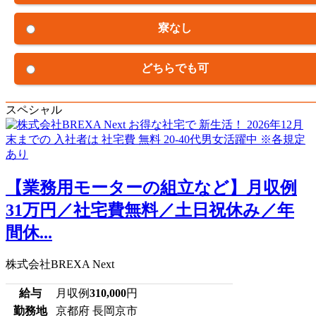
寮なし
どちらでも可
スペシャル
【業務用モーターの組立など】月収例
31万円／社宅費無料／土日祝休み／年
間休...
株式会社BREXA Next
給与
月収例
310,000
円
勤務地
京都府 長岡京市