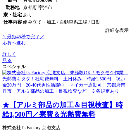
給与
月収例
300,000
円
勤務地
京都府 宇治市
寮・社宅
あり
仕事内容
組み立て・加工 / 自動車系工場 / 日勤
詳細を表示
＼最短45秒で完了／
応募へ進む
詳しく
見る
スペシャル
★【アルミ部品の加工＆目視検査】時
給1,500円／寮費＆光熱費無料
株式会社J's Factory 京滋支店