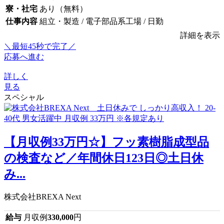
寮・社宅
あり（無料）
仕事内容
組立・製造 / 電子部品系工場 / 日勤
詳細を表示
＼最短45秒で完了／
応募へ進む
詳しく
見る
スペシャル
【月収例33万円☆】フッ素樹脂成型品
の検査など／年間休日123日◎土日休
み...
株式会社BREXA Next
給与
月収例
330,000
円