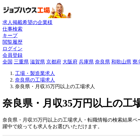
求人掲載希望の企業様
仕事検索
キープ
閲覧履歴
ログイン
会員登録
全国
三重県
滋賀県
京都府
大阪府
兵庫県
奈良県
和歌山県
寮
工場・製造業求人
奈良県の工場求人
奈良県・月収35万円以上の工場求人
奈良県・月収35万円以上の工場
奈良県・月収35万円以上の工場求人・転職情報の検索結果ペ
躍中で絞っても求人をお選びいただけます。