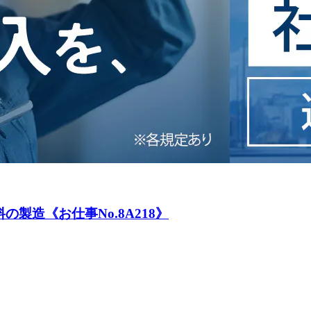
製造《お仕事No.8A218》