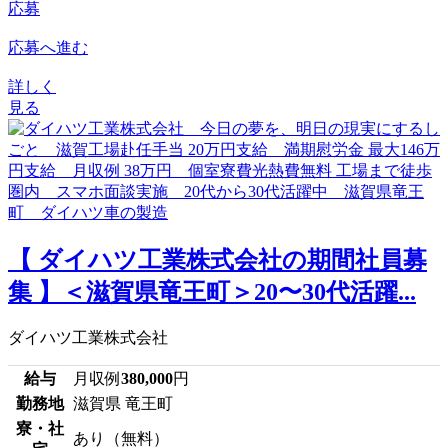
応募
応募へ進む
詳しく
見る
【 ダイハツ工業株式会社の期間社員募
集 】＜滋賀県竜王町＞20〜30代活躍...
ダイハツ工業株式会社
給与
月収例
380,000
円
勤務地
滋賀県 竜王町
寮・社
あり（無料）