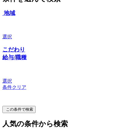
地域
選択
こだわり
給与/職種
選択
条件クリア
この条件で検索
人気の条件から検索