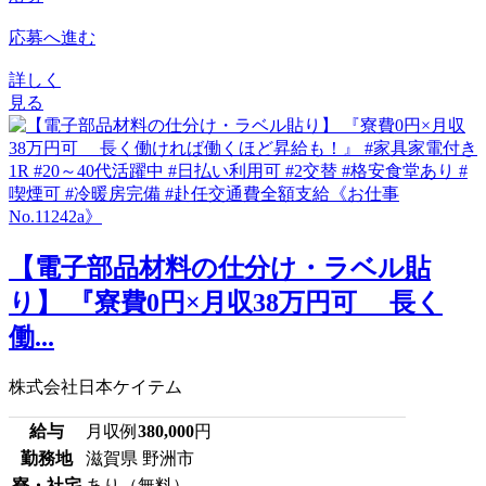
応募へ進む
詳しく
見る
【電子部品材料の仕分け・ラベル貼
り】 『寮費0円×月収38万円可 長く
働...
株式会社日本ケイテム
給与
月収例
380,000
円
勤務地
滋賀県 野洲市
寮・社宅
あり（無料）