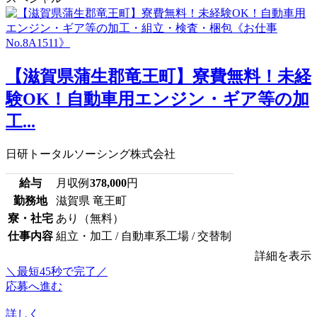
【滋賀県蒲生郡竜王町】寮費無料！未経
験OK！自動車用エンジン・ギア等の加
工...
日研トータルソーシング株式会社
給与
月収例
378,000
円
勤務地
滋賀県 竜王町
寮・社宅
あり（無料）
仕事内容
組立・加工 / 自動車系工場 / 交替制
詳細を表示
＼最短45秒で完了／
応募へ進む
詳しく