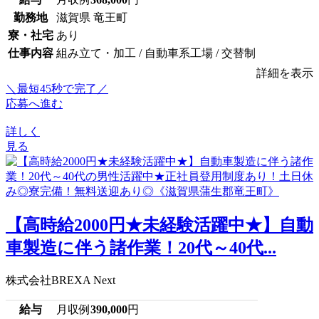
勤務地
滋賀県 竜王町
寮・社宅
あり
仕事内容
組み立て・加工 / 自動車系工場 / 交替制
詳細を表示
＼最短45秒で完了／
応募へ進む
詳しく
見る
【高時給2000円★未経験活躍中★】自動
車製造に伴う諸作業！20代～40代...
株式会社BREXA Next
給与
月収例
390,000
円