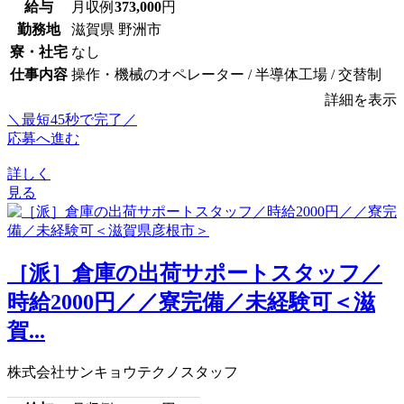
給与
月収例
373,000
円
勤務地
滋賀県 野洲市
寮・社宅
なし
仕事内容
操作・機械のオペレーター / 半導体工場 / 交替制
詳細を表示
＼最短45秒で完了／
応募へ進む
詳しく
見る
［派］倉庫の出荷サポートスタッフ／
時給2000円／／寮完備／未経験可＜滋
賀...
株式会社サンキョウテクノスタッフ