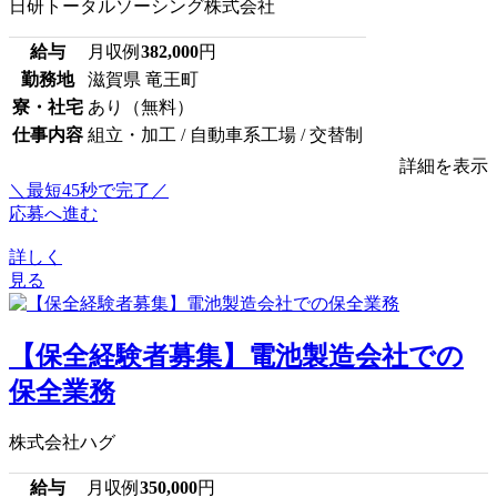
日研トータルソーシング株式会社
給与
月収例
382,000
円
勤務地
滋賀県 竜王町
寮・社宅
あり（無料）
仕事内容
組立・加工 / 自動車系工場 / 交替制
詳細を表示
＼最短45秒で完了／
応募へ進む
詳しく
見る
【保全経験者募集】電池製造会社での
保全業務
株式会社ハグ
給与
月収例
350,000
円