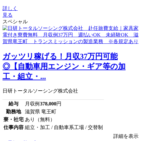
詳しく
見る
スペシャル
ガッツリ稼げる！月収37万円可能
◎【自動車用エンジン・ギア等の加
工・組立・...
日研トータルソーシング株式会社
給与
月収例
378,000
円
勤務地
滋賀県 竜王町
寮・社宅
あり（無料）
仕事内容
組立・加工 / 自動車系工場 / 交替制
詳細を表示