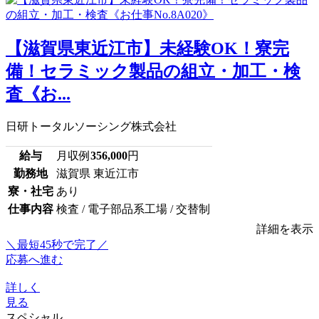
【滋賀県東近江市】未経験OK！寮完
備！セラミック製品の組立・加工・検
査《お...
日研トータルソーシング株式会社
給与
月収例
356,000
円
勤務地
滋賀県 東近江市
寮・社宅
あり
仕事内容
検査 / 電子部品系工場 / 交替制
詳細を表示
＼最短45秒で完了／
応募へ進む
詳しく
見る
スペシャル