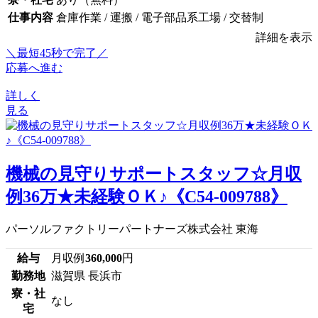
仕事内容
倉庫作業 / 運搬 / 電子部品系工場 / 交替制
詳細を表示
＼最短45秒で完了／
応募へ進む
詳しく
見る
機械の見守りサポートスタッフ☆月収
例36万★未経験ＯＫ♪《C54-009788》
パーソルファクトリーパートナーズ株式会社 東海
給与
月収例
360,000
円
勤務地
滋賀県 長浜市
寮・社
なし
宅