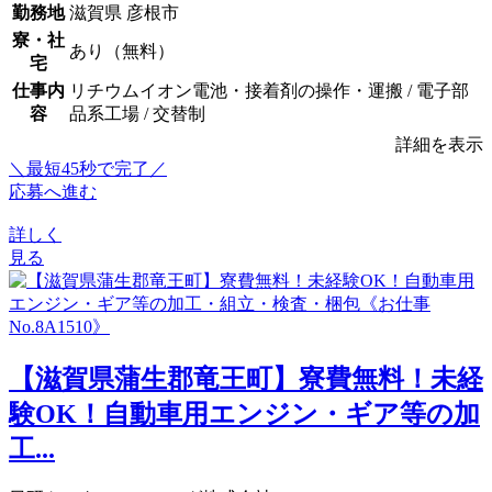
勤務地
滋賀県 彦根市
寮・社
あり（無料）
宅
仕事内
リチウムイオン電池・接着剤の操作・運搬 / 電子部
容
品系工場 / 交替制
詳細を表示
＼最短45秒で完了／
応募へ進む
詳しく
見る
【滋賀県蒲生郡竜王町】寮費無料！未経
験OK！自動車用エンジン・ギア等の加
工...