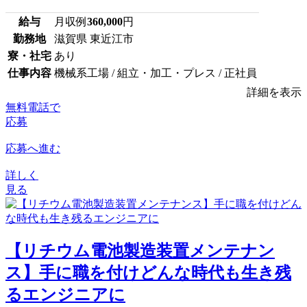
給与
月収例
360,000
円
勤務地
滋賀県 東近江市
寮・社宅
あり
仕事内容
機械系工場 / 組立・加工・プレス / 正社員
詳細を表示
無料電話で
応募
応募へ進む
詳しく
見る
【リチウム電池製造装置メンテナン
ス】手に職を付けどんな時代も生き残
るエンジニアに