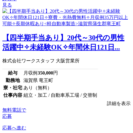
見る
【四半期手当あり】20代～30代の男性
活躍中✧未経験OK✧年間休日121日...
株式会社ワークスタッフ 大阪営業所
給与
月収例
350,000
円
勤務地
滋賀県 竜王町
寮・社宅
あり（無料）
仕事内容
組立・加工 / 自動車系工場 / 交替制
詳細を表示
無料電話で
応募
応募へ進む