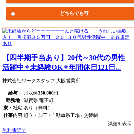
どちらでも可
【四半期手当あり】20代～30代の男性
活躍中✧未経験OK✧年間休日121日...
株式会社ワークスタッフ 大阪営業所
給与
月収例
350,000
円
勤務地
滋賀県 竜王町
寮・社宅
あり（無料）
仕事内容
組立・加工 / 自動車系工場 / 交替制
詳細を表示
無料電話で