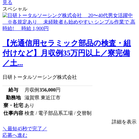
見る
スペシャル
【光通信用セラミック部品の検査・組
付けなど】月収例35万円以上／寮完備
／土...
日研トータルソーシング株式会社
給与
月収例
356,000
円
勤務地
滋賀県 東近江市
寮・社宅
あり
仕事内容
検査 / 電子部品系工場 / 交替制
詳細を表示
＼最短45秒で完了／
応募へ進む