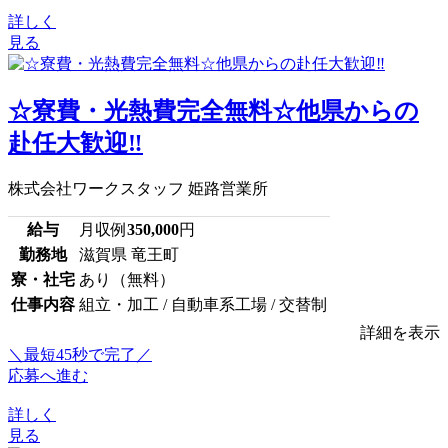
詳しく
見る
☆寮費・光熱費完全無料☆他県からの
赴任大歓迎‼
株式会社ワークスタッフ 姫路営業所
給与
月収例
350,000
円
勤務地
滋賀県 竜王町
寮・社宅
あり（無料）
仕事内容
組立・加工 / 自動車系工場 / 交替制
詳細を表示
＼最短45秒で完了／
応募へ進む
詳しく
見る