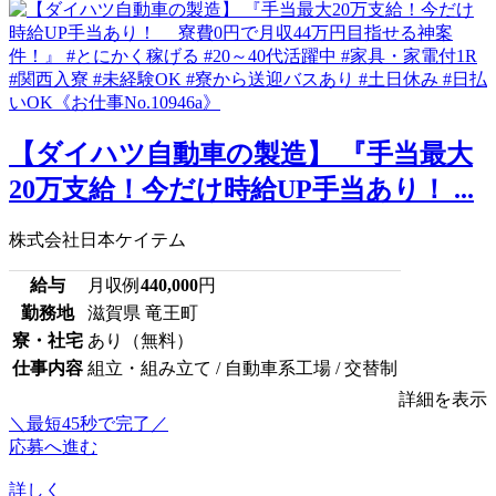
【ダイハツ自動車の製造】 『手当最大
20万支給！今だけ時給UP手当あり！ ...
株式会社日本ケイテム
給与
月収例
440,000
円
勤務地
滋賀県 竜王町
寮・社宅
あり（無料）
仕事内容
組立・組み立て / 自動車系工場 / 交替制
詳細を表示
＼最短45秒で完了／
応募へ進む
詳しく