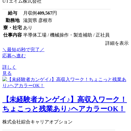
UTエイム株式会社
給与
月収例
409,567
円
勤務地
滋賀県 彦根市
寮・社宅
あり
仕事内容
半導体工場 / 機械操作・製造補助 / 正社員
詳細を表示
＼最短45秒で完了／
応募へ進む
詳しく
見る
【未経験者カンゲイ♪】高収入ワーク！
ちょこっと残業あり♪ヘアカラーOK！
株式会社綜合キャリアオプション