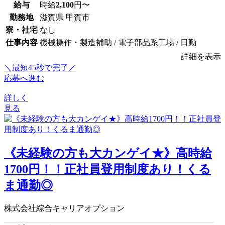
給与
時給
2,100
円〜
勤務地
滋賀県 甲賀市
寮・社宅
なし
仕事内容
機械操作・製造補助 / 電子部品系工場 / 日勤
詳細を表示
＼最短45秒で完了／
応募へ進む
詳しく
見る
《未経験の方も大カンゲイ★》高時給
1700円！！正社員登用制度あり！くる
ま通勤◎
株式会社綜合キャリアオプション