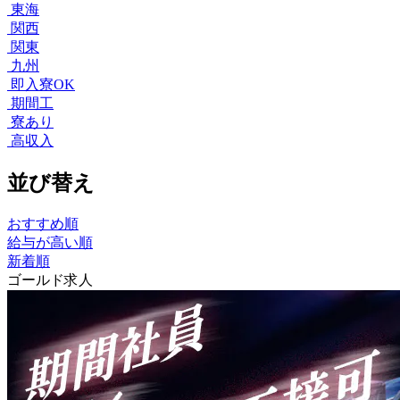
東海
関西
関東
九州
即入寮OK
期間工
寮あり
高収入
並び替え
おすすめ順
給与が高い順
新着順
ゴールド求人