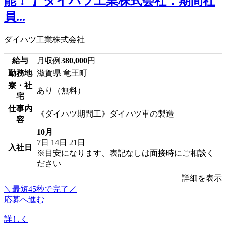
能！ 】ダイハツ工業株式会社：期間社
員...
ダイハツ工業株式会社
給与
月収例
380,000
円
勤務地
滋賀県 竜王町
寮・社
あり（無料）
宅
仕事内
《ダイハツ期間工》ダイハツ車の製造
容
10月
7日
14日
21日
入社日
※目安になります、表記なしは面接時にご相談く
ださい
詳細を表示
＼最短45秒で完了／
応募へ進む
詳しく