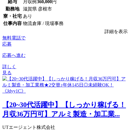
給与
月収例
360,000
円
勤務地
滋賀県 彦根市
寮・社宅
あり
仕事内容
物流倉庫 / 現場事務
詳細を表示
無料電話で
応募
応募へ進む
詳しく
見る
【20~30代活躍中】【しっかり稼げる！
月収36万円可】アルミ製造・加工業...
UTエージェント株式会社