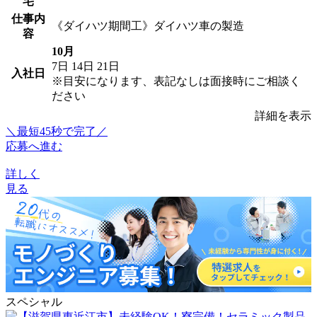
宅
仕事内
《ダイハツ期間工》ダイハツ車の製造
容
10月
7日
14日
21日
入社日
※目安になります、表記なしは面接時にご相談く
ださい
詳細を表示
＼最短45秒で完了／
応募へ進む
詳しく
見る
スペシャル