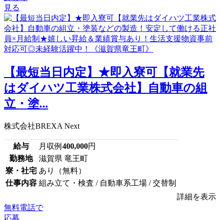
見る
【最短当日内定】★即入寮可【就業先
はダイハツ工業株式会社】自動車の組
立・塗...
株式会社BREXA Next
給与
月収例
400,000
円
勤務地
滋賀県 竜王町
寮・社宅
あり（無料）
仕事内容
組み立て・検査 / 自動車系工場 / 交替制
詳細を表示
無料電話で
応募