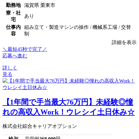
勤務地
滋賀県 栗東市
寮・社
あり
宅
仕事内
組み立て・製造マシンの操作 / 機械系工場 / 交替
容
制
詳細を表示
＼最短45秒で完了／
応募へ進む
詳しく
見る
【1年間で手当最大76万円】未経験◎憧
れの高収入Work！ウレシイ土日休み☆
株式会社綜合キャリアオプション
給与
月収例
368,000
円