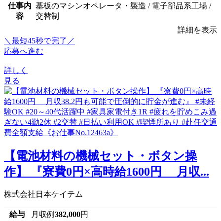
仕事内
基板のマシンオペレータ・製造 / 電子部品系工場 /
容
交替制
詳細を表示
＼最短45秒で完了／
応募へ進む
詳しく
見る
【電池材料の機械セット・ボタン操
作】 『寮費0円×高時給1600円 月収...
株式会社日本ケイテム
給与
月収例
382,000
円