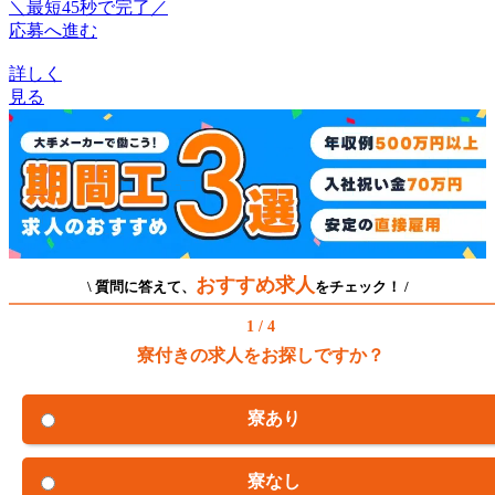
＼最短45秒で完了／
応募へ進む
詳しく
見る
おすすめ求人
\ 質問に答えて、
をチェック！ /
1 / 4
寮付きの求人をお探しですか？
寮あり
寮なし