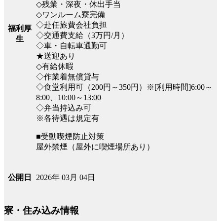
◇残業・深夜・休出手当
◇ワンルーム寮完備
◇赴任旅費会社負担
福利厚
◇交通費支給（3万円/月）
生
◇車・自転車通勤可
★送迎あり
◇有給休暇
◇作業着無償貸与
◇食堂利用可（200円～350円）※[利用時間]6:00～
8:00、10:00～13:00
◇弁当持込み可
※各待遇は規定有
■受動喫煙防止対策
屋外禁煙（屋外に喫煙場所あり）
2026年 03月 04日
公開日
寮・住み込み情報