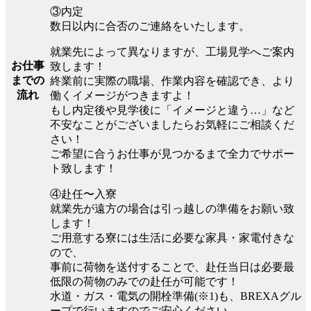
③内定
数日以内に合否のご連絡をいたします。
就業先によって異なりますが、工場見学へご案内
お仕事
致します！
までの
終業前に実際の職場、作業内容を確認でき、より
流れ
働くイメージがつきますよ！
もし内定後や見学後に「イメージと違う…」など
不安なことがございましたらお気軽にご相談くだ
さい！
ご希望に合うお仕事が見つかるまで全力でサポー
ト致します！
④赴任〜入寮
就業先が遠方の場合は引っ越しの準備をお願い致
します！
ご用意する寮には生活に必要な家具・家電付きな
ので、
事前に荷物を送付することで、赴任当日は必要最
低限の荷物のみでの赴任が可能です！
水道・ガス・電気の開栓準備(※1)も、BREXAグル
ープで行いますのでご安心ください。