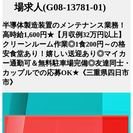
場求人(G08-13781-01)
半導体製造装置のメンテナンス業務！
高時給1,600円★【月収例32万円以上】
クリーンルーム作業◎1食200円～の格
安食堂あり！嬉しい送迎あり◎マイカ
ー通勤可＆無料駐車場完備◎友達同士・
カップルでの応募OK★《三重県四日市
市》