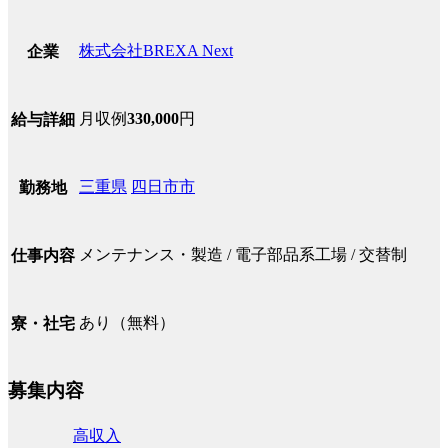
株式会社BREXA Next
企業
月収例
330,000
円
給与詳細
三重県
四日市市
勤務地
メンテナンス・製造 / 電子部品系工場 / 交替制
仕事内容
あり（無料）
寮・社宅
募集内容
高収入