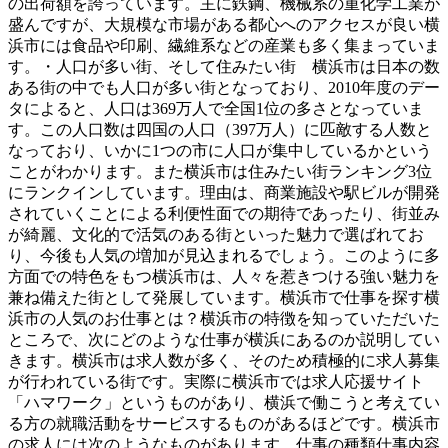
の出荷額を誇っています。主に鉄鋼、機械系の重化学工業が
盛んですが、大規模な市場がある都心へのアクセスが良い横
浜市には食品や印刷、繊維系などの産業も多く集まっていま
す。・人口が多い街、そして住みたい街 横浜市は日本の数
ある街の中でも人口が多い街となっており、2010年度のデー
タによると、人口は369万人で全国1位の多さとなっていま
す。この人口数は四国の人口（397万人）に匹敵する人数と
なっており、いかに1つの市に人口が集中しているかという
ことがわかります。また横浜市は住みたい街ランキング3位
にランクインしています。理由は、商業施設や駅ビルが開発
されていくことによる利便性面での期待であったり、街並み
が綺麗、文化的で活気のある街といった魅力で選ばれてお
り、今後も人気の増加が見込まれるでしょう。このように多
方面での特色をもつ横浜市は、人々を惹きつける強い魅力を
兼ね備えた街として発展しています。横浜市で仕事を探す横
浜市の人気のお仕事とは？横浜市の特徴を知っていただいた
ところで、次にどのような仕事が横浜にあるのか説明してい
きます。横浜市は求人数が多く、そのため積極的に求人募集
が行われている街です。実際に横浜市では求人応援サイト
「ハマワーク」というものがあり、横浜で働こうと考えてい
る方の就職活動をサービスするものがあるほどです。横浜市
の求人には次のようなものがあります。仕事の種類仕事内容