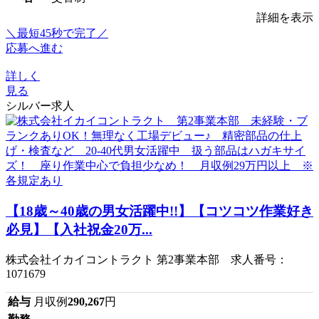
詳細を表示
＼最短45秒で完了／
応募へ進む
詳しく
見る
シルバー求人
【18歳～40歳の男女活躍中!!】【コツコツ作業好き
必見】【入社祝金20万...
株式会社イカイコントラクト 第2事業本部 求人番号：
1071679
給与
月収例
290,267
円