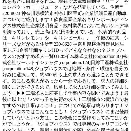
れをもとに自動車を作成。現在では電気自動車「リーフ」や
コンパクトカー「ジューク」などを発売している。住所〒
220-8623 神奈川県横浜市神奈川区宝町2企業詳細日産自動車
についてご紹介します！飲食産業企業名キリンホールディン
グス株式会社企業説明食品・飲料業界において高いシェア率
を誇っており、売上高は2兆円を超えている。代表的な商品
は「キリンレモン」や「キリンビール」、「午後の紅茶」シ
リーズなどがある住所〒230-8628 神奈川県横浜市鶴見区生
麦1-17-1企業詳細キリンHDってどんな会社なの？ジョブハ
ウスのおすすめ求人一覧UTエイム株式会社[corporation:87]株
式会社ワールドインテック[corporation:124]日総工産株式会社
[corporation:148]ジョブハウスでは地域・条件・職種を自分の
好みに選択して、約5000件以上の求人から選ぶことができま
す。気になる求人があったら一分で応募して、求人の詳細を
聞くことができるので、応募して求人の詳細を聞いてみまし
ょう！▶▶工場求人に応募して仕事内容を聞いてみよう！最
後に以上で「ハマっ子も納得の求人！工場都市の横浜市でお
すすめのお仕事はここ！」についての記事は終わります！ジ
ョブハウスではこんなことも！《ジョブハウス》にまだ登録
していないという方は、この機会にご登録をしてみてはいか
がでしょうか。《ジョブハウス》では専属のキャリアコンサ
ルタントによる、転職・就職活動の際に必要な履歴書や面接