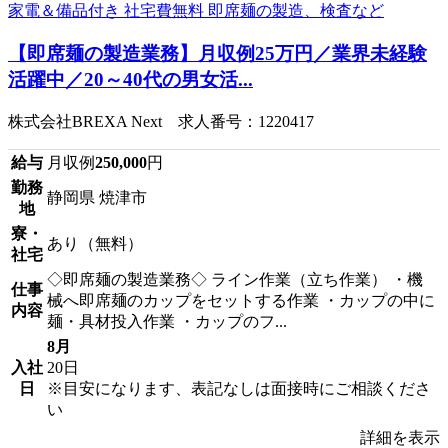
【即席麺の製造業務】月収例25万円／業界未経験
活躍中／20～40代の男女活...
株式会社BREXA Next 求人番号：1220417
給与
月収例
250,000
円
勤務
静岡県 焼津市
地
寮・
あり（無料）
社宅
◇即席麺の製造業務◇ ライン作業（立ち作業） ・機
仕事
械へ即席麺のカップをセットする作業 ・カップの中に
内容
麺・具材投入作業 ・カップのフ...
8月
入社
20日
日
※目安になります、表記なしは面接時にご相談くださ
い
詳細を表示