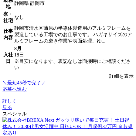
勤務
静岡県 静岡市
地
寮・
なし
社宅
静岡市清水区蒲原の半導体製造用のアルミフレームを
仕事
製造している工場でのお仕事です。 ハガキサイズのア
内容
ルミフレームの磨き作業や表面処理、ゆ...
8月
入社
18日
日
※目安になります、表記なしは面接時にご相談くださ
い
詳細を表示
＼最短45秒で完了／
応募へ進む
詳しく
見る
スペシャル