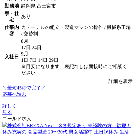
勤務地
静岡県 富士宮市
寮・社
あり
宅
仕事内
カテーテルの組立・製造マシンの操作 / 機械系工場
容
/ 交替制
8月
17日
24日
9月
入社日
1日
7日
14日
29日
※目安になります、表記なしは面接時にご相談く
ださい
詳細を表示
＼最短45秒で完了／
応募へ進む
詳しく
見る
ゴールド求人