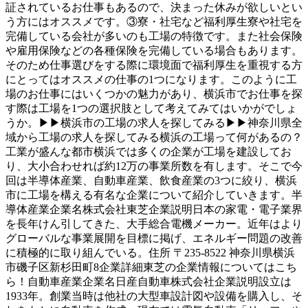
証されているお仕事もあるので、決まった休みが欲しいとい
う方にはオススメです。③寮・社宅など福利厚生寮や社宅を
完備している会社が多いのも工場の特徴です。また社会保険
や雇用保険などの各種保険を完備している場合もあります。
そのため仕事選びをする際に環境面で福利厚生を重視する方
にとってはオススメの仕事の1つになります。このように工
場のお仕事にはいくつかの魅力があり、横浜市でお仕事を探
す際は工場を1つの選択肢として考えてみてはいかがでしょ
うか。▶▶横浜市の工場の求人を探してみる▶▶神奈川県全
域から工場の求人を探してみる横浜の工場って何があるの？
工業が盛んな都市横浜では多くの企業が工場を建設してお
り、大小合わせれば約12万の事業所数を有します。そこで今
回は半導体産業、自動車産業、飲食産業の3つに絞り、横浜
市に工場を構える有名な企業について紹介していきます。半
導体産業企業名株式会社東芝企業説明日本の家電・電子業界
を長年けん引してきた、大手総合電機メーカー。近年はより
グローバルな事業展開を目標に掲げ、エネルギー問題の改善
に積極的に取り組んでいる。住所 〒235-8522 神奈川県横浜
市磯子区新杉田町8企業詳細東芝の企業情報についてはこち
ら！自動車産業企業名日産自動車株式会社企業説明設立は
1933年。創業当時は他社の大型車設計図や設備を購入し、そ