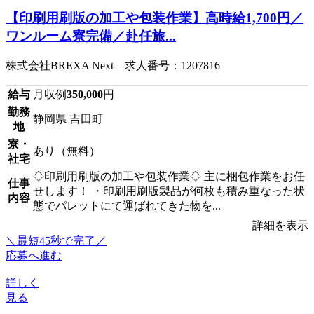
【印刷用刷版の加工や包装作業】高時給1,700円／
ワンルーム寮完備／赴任旅...
株式会社BREXA Next 求人番号：1207816
給与
月収例
350,000
円
勤務
静岡県 吉田町
地
寮・
あり（無料）
社宅
◇印刷用刷版の加工や包装作業◇ 主に梱包作業をお任
仕事
せします！ ・印刷用刷版製品が何枚も積み重なった状
内容
態でパレットにて運ばれてきた物を...
詳細を表示
＼最短45秒で完了／
応募へ進む
詳しく
見る