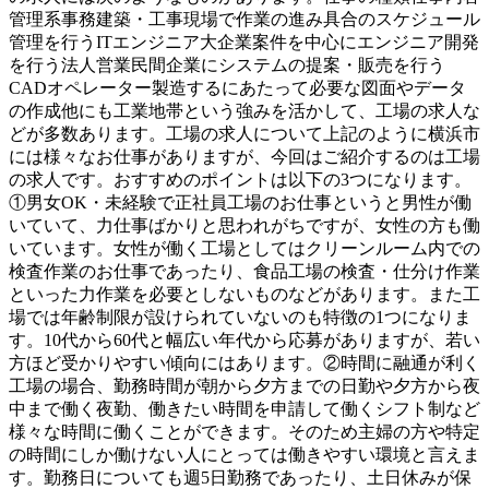
管理系事務建築・工事現場で作業の進み具合のスケジュール
管理を行うITエンジニア大企業案件を中心にエンジニア開発
を行う法人営業民間企業にシステムの提案・販売を行う
CADオペレーター製造するにあたって必要な図面やデータ
の作成他にも工業地帯という強みを活かして、工場の求人な
どが多数あります。工場の求人について上記のように横浜市
には様々なお仕事がありますが、今回はご紹介するのは工場
の求人です。おすすめのポイントは以下の3つになります。
①男女OK・未経験で正社員工場のお仕事というと男性が働
いていて、力仕事ばかりと思われがちですが、女性の方も働
いています。女性が働く工場としてはクリーンルーム内での
検査作業のお仕事であったり、食品工場の検査・仕分け作業
といった力作業を必要としないものなどがあります。また工
場では年齢制限が設けられていないのも特徴の1つになりま
す。10代から60代と幅広い年代から応募がありますが、若い
方ほど受かりやすい傾向にはあります。②時間に融通が利く
工場の場合、勤務時間が朝から夕方までの日勤や夕方から夜
中まで働く夜勤、働きたい時間を申請して働くシフト制など
様々な時間に働くことができます。そのため主婦の方や特定
の時間にしか働けない人にとっては働きやすい環境と言えま
す。勤務日についても週5日勤務であったり、土日休みが保