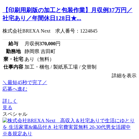
【印刷用刷版の加工と包装作業】月収例37万円／
社宅あり／年間休日128日★...
株式会社BREXA Next 求人番号：1224845
給与
月収例
370,000
円
勤務地
静岡県 吉田町
寮・社宅
あり（無料）
仕事内容
加工・梱包 / 製紙系工場 / 交替制
詳細を表示
＼最短45秒で完了／
応募へ進む
詳しく
見る
スペシャル