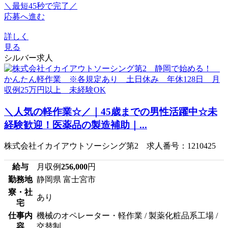
＼最短45秒で完了／
応募へ進む
詳しく
見る
シルバー求人
＼人気の軽作業☆／｜45歳までの男性活躍中☆未
経験歓迎！医薬品の製造補助｜...
株式会社イカイアウトソーシング第2 求人番号：1210425
給与
月収例
256,000
円
勤務地
静岡県 富士宮市
寮・社
あり
宅
仕事内
機械のオペレーター・軽作業 / 製薬化粧品系工場 /
容
交替制