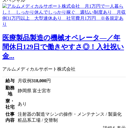
スペシャル
医療製品製造の機械オペレータ―／年
間休日129日で働きやすさ◎！入社祝い
金...
アルムメディカルサポート株式会社
給与
月収例
318,000
円
勤務
静岡県 富士宮市
地
寮・
あり
社宅
仕事
注射器の製造マシンの操作・メンテナンス / 製薬化
内容
粧品系工場 / 交替制