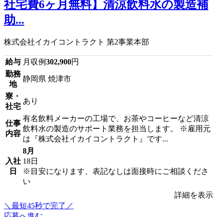
社宅費6ヶ月無料】清涼飲料水の製造補
助...
株式会社イカイコントラクト 第2事業本部
給与
月収例
302,900
円
勤務
静岡県 焼津市
地
寮・
あり
社宅
有名飲料メーカーの工場で、お茶やコーヒーなど清涼
仕事
飲料水の製造のサポート業務を担当します。 ※雇用元
内容
は『株式会社イカイコントラクト』です...
8月
入社
18日
日
※目安になります、表記なしは面接時にご相談くださ
い
詳細を表示
＼最短45秒で完了／
応募へ進む