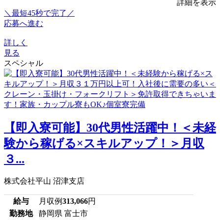
詳細を表示
＼最短45秒で完了／
応募へ進む
詳しく
見る
スペシャル
【即入寮可能】30代男性活躍中！＜未経
験から稼げる×スキルアップ！＞月収
３...
株式会社平山 沼津支店
給与
月収例
313,066
円
勤務地
静岡県 富士市