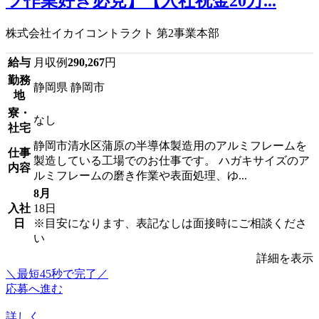
ツ作業好き必見】【入社祝金20万...
株式会社イカイコントラクト 第2事業本部
給与
月収例
290,267
円
勤務
静岡県 静岡市
地
寮・
なし
社宅
静岡市清水区蒲原の半導体製造用のアルミフレームを
仕事
製造している工場でのお仕事です。 ハガキサイズのア
内容
ルミフレームの磨き作業や表面処理、ゆ...
8月
入社
18日
日
※目安になります、表記なしは面接時にご相談くださ
い
詳細を表示
＼最短45秒で完了／
応募へ進む
詳しく