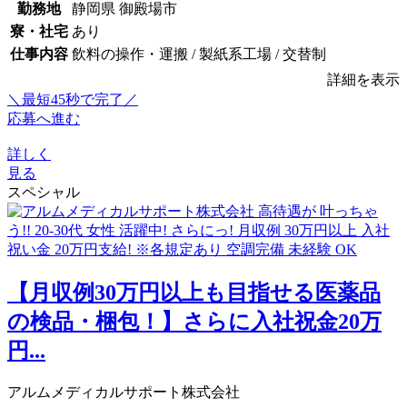
勤務地
静岡県 御殿場市
寮・社宅
あり
仕事内容
飲料の操作・運搬 / 製紙系工場 / 交替制
詳細を表示
＼最短45秒で完了／
応募へ進む
詳しく
見る
スペシャル
【月収例30万円以上も目指せる医薬品
の検品・梱包！】さらに入社祝金20万
円...
アルムメディカルサポート株式会社