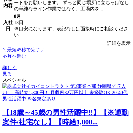
ートをお願いします。 ずっと同じ場所に立ちっぱなし
内容
の単純なライン作業ではなく、工場内を...
8月
入社
18日
日
※目安になります、表記なしは面接時にご相談くださ
い
詳細を表示
＼最短45秒で完了／
応募へ進む
詳しく
見る
スペシャル
【18歳～45歳の男性活躍中!!】【※通勤
案件/社宅なし】【時給1,800...