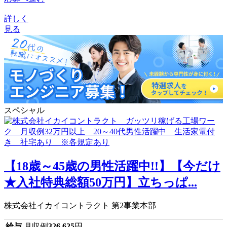
詳しく
見る
スペシャル
【18歳～45歳の男性活躍中!!】【今だけ
★入社特典総額50万円】立ちっぱ...
株式会社イカイコントラクト 第2事業本部
給与
月収例
326,625
円