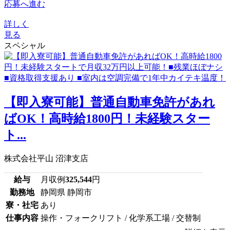
応募へ進む
詳しく
見る
スペシャル
【即入寮可能】普通自動車免許があれ
ばOK！高時給1800円！未経験スター
ト...
株式会社平山 沼津支店
給与
月収例
325,544
円
勤務地
静岡県 静岡市
寮・社宅
あり
仕事内容
操作・フォークリフト / 化学系工場 / 交替制