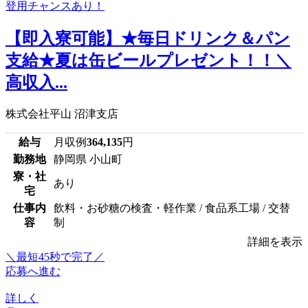
【即入寮可能】★毎日ドリンク＆パン
支給★夏は缶ビールプレゼント！！＼
高収入...
株式会社平山 沼津支店
給与
月収例
364,135
円
勤務地
静岡県 小山町
寮・社
あり
宅
仕事内
飲料・お砂糖の検査・軽作業 / 食品系工場 / 交替
容
制
詳細を表示
＼最短45秒で完了／
応募へ進む
詳しく