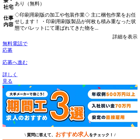
寮・
あり（無料）
社宅
◇印刷用刷版の加工や包装作業◇ 主に梱包作業をお任
仕事
せします！ ・印刷用刷版製品が何枚も積み重なった状
内容
態でパレットにて運ばれてきた物を...
詳細を表示
無料電話で
応募
応募へ進む
詳しく
見る
おすすめ求人
\ 質問に答えて、
をチェック！ /