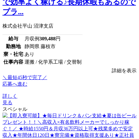
で効率よく稼げる♪長期休暇もあるので
プラ...
株式会社平山 沼津支店
給与
月収例
309,488
円
勤務地
静岡県 藤枝市
寮・社宅
あり
仕事内容
運搬 / 化学系工場 / 交替制
詳細を表示
＼最短45秒で完了／
応募へ進む
詳しく
見る
スペシャル