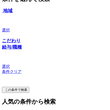
地域
選択
こだわり
給与/職種
選択
条件クリア
この条件で検索
人気の条件から検索