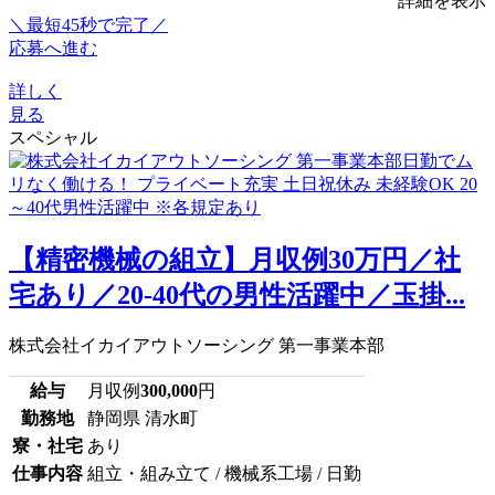
詳細を表示
＼最短45秒で完了／
応募へ進む
詳しく
見る
スペシャル
【精密機械の組立】月収例30万円／社
宅あり／20-40代の男性活躍中／玉掛...
株式会社イカイアウトソーシング 第一事業本部
給与
月収例
300,000
円
勤務地
静岡県 清水町
寮・社宅
あり
仕事内容
組立・組み立て / 機械系工場 / 日勤