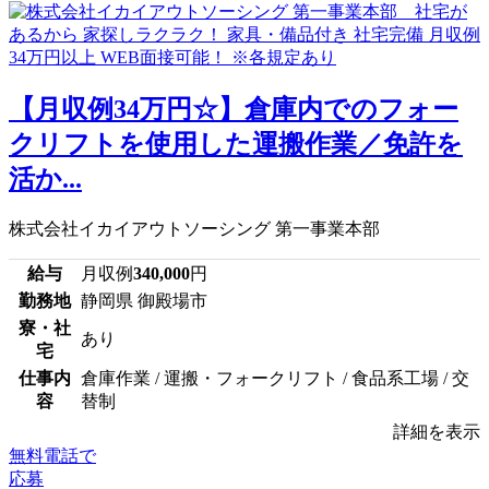
【月収例34万円☆】倉庫内でのフォー
クリフトを使用した運搬作業／免許を
活か...
株式会社イカイアウトソーシング 第一事業本部
給与
月収例
340,000
円
勤務地
静岡県 御殿場市
寮・社
あり
宅
仕事内
倉庫作業 / 運搬・フォークリフト / 食品系工場 / 交
容
替制
詳細を表示
無料電話で
応募