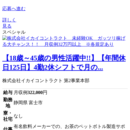
応募へ進む
詳しく
見る
スペシャル
【18歳～45歳の男性活躍中!!】【年間休
日125日】4勤2休シフトで月の...
株式会社イカイコントラクト 第2事業本部
給与
月収例
322,000
円
勤務
静岡県 富士市
地
寮・
なし
社宅
有名飲料メーカーでの、お茶のペットボトル製造サポ
仕事