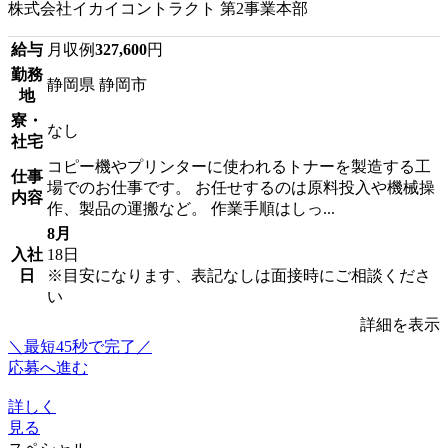
株式会社イカイコントラクト 第2事業本部
給与
月収例
327,600
円
勤務
静岡県 静岡市
地
寮・
なし
社宅
コピー機やプリンターに使われるトナーを製造する工
仕事
場でのお仕事です。 お任せするのは原料投入や機械操
内容
作、製品の運搬など。 作業手順はしっ...
8月
入社
18日
日
※目安になります、表記なしは面接時にご相談くださ
い
詳細を表示
＼最短45秒で完了／
応募へ進む
詳しく
見る