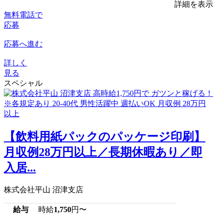
詳細を表示
無料電話で
応募
応募へ進む
詳しく
見る
スペシャル
【飲料用紙パックのパッケージ印刷】
月収例28万円以上／長期休暇あり／即
入居...
株式会社平山 沼津支店
給与
時給
1,750
円〜