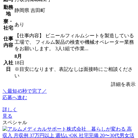
勤務
静岡県 吉田町
地
寮・
あり
社宅
【仕事内容】 ビニールフィルムシートを製造している
仕事
工場で、 フィルム製品の検査や機械オペレーター業務
内容
をお願いします。 3人1組で作業...
8月
入社
18日
日
※目安になります、表記なしは面接時にご相談くださ
い
詳細を表示
＼最短45秒で完了／
応募へ進む
詳しく
見る
スペシャル