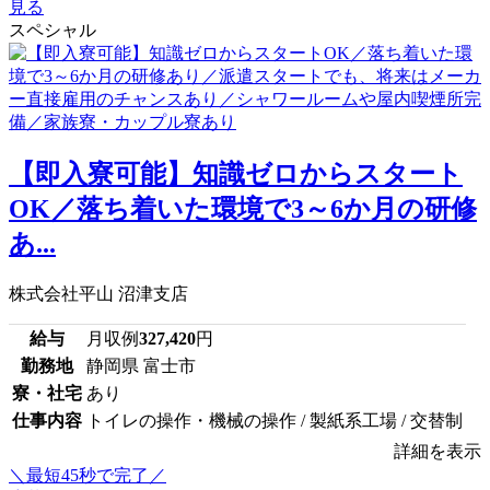
見る
スペシャル
【即入寮可能】知識ゼロからスタート
OK／落ち着いた環境で3～6か月の研修
あ...
株式会社平山 沼津支店
給与
月収例
327,420
円
勤務地
静岡県 富士市
寮・社宅
あり
仕事内容
トイレの操作・機械の操作 / 製紙系工場 / 交替制
詳細を表示
＼最短45秒で完了／