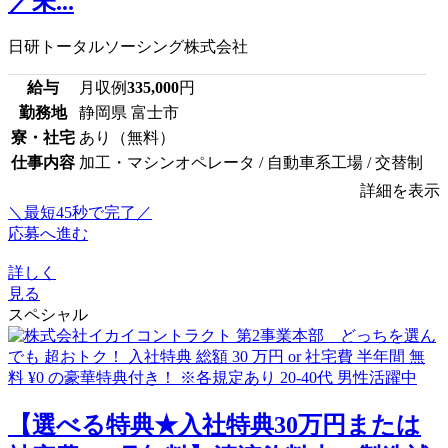
／未...
日研トータルソーシング株式会社
給与
月収例
335,000
円
勤務地
静岡県 富士市
寮・社宅
あり（無料）
仕事内容
加工・マシンオペレータ / 自動車系工場 / 交替制
詳細を表示
＼最短45秒で完了／
応募へ進む
詳しく
見る
スペシャル
【選べる特典★入社特典30万円または