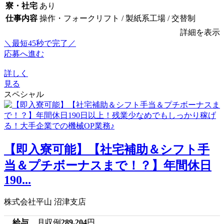
寮・社宅
あり
仕事内容
操作・フォークリフト / 製紙系工場 / 交替制
詳細を表示
＼最短45秒で完了／
応募へ進む
詳しく
見る
スペシャル
【即入寮可能】【社宅補助＆シフト手
当＆プチボーナスまで！？】年間休日
190...
株式会社平山 沼津支店
給与
月収例
289,204
円