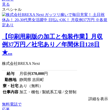
見る
スペシャル
【印刷用刷版の加工と包装作業】月収
例37万円／社宅あり／年間休日128日
★...
株式会社BREXA Next
給与
月収例
370,000
円
勤務地
静岡県 吉田町
寮・社宅
あり（無料）
仕事内容
加工・梱包 / 製紙系工場 / 交替制
詳細を表示
無料電話で
応募