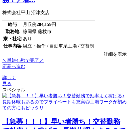
株式会社平山 沼津支店
給与
月収例
284,159
円
勤務地
静岡県 藤枝市
寮・社宅
あり
仕事内容
組立・操作 / 自動車系工場 / 交替制
詳細を表示
＼最短45秒で完了／
応募へ進む
詳しく
見る
スペシャル
【急募！！！】早い者勝ち！交替勤務