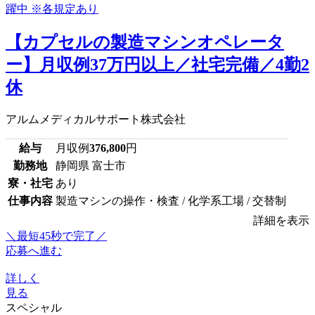
【カプセルの製造マシンオペレータ
ー】月収例37万円以上／社宅完備／4勤2
休
アルムメディカルサポート株式会社
給与
月収例
376,800
円
勤務地
静岡県 富士市
寮・社宅
あり
仕事内容
製造マシンの操作・検査 / 化学系工場 / 交替制
詳細を表示
＼最短45秒で完了／
応募へ進む
詳しく
見る
スペシャル