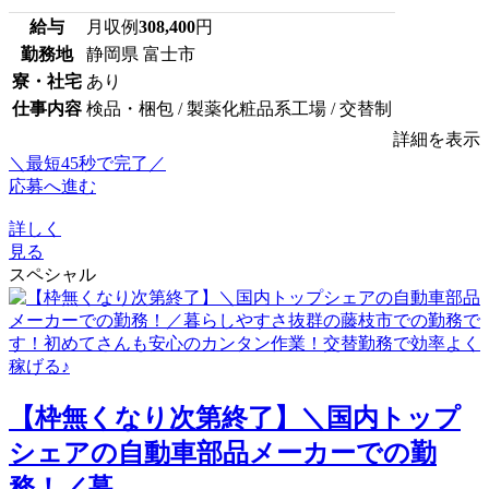
給与
月収例
308,400
円
勤務地
静岡県 富士市
寮・社宅
あり
仕事内容
検品・梱包 / 製薬化粧品系工場 / 交替制
詳細を表示
＼最短45秒で完了／
応募へ進む
詳しく
見る
スペシャル
【枠無くなり次第終了】＼国内トップ
シェアの自動車部品メーカーでの勤
務！／暮...