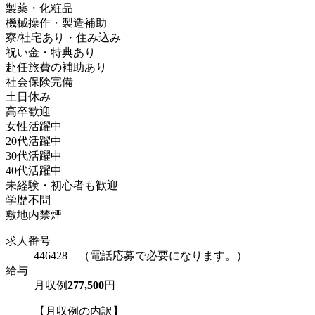
製薬・化粧品
機械操作・製造補助
寮/社宅あり・住み込み
祝い金・特典あり
赴任旅費の補助あり
社会保険完備
土日休み
高卒歓迎
女性活躍中
20代活躍中
30代活躍中
40代活躍中
未経験・初心者も歓迎
学歴不問
敷地内禁煙
求人番号
446428 （電話応募で必要になります。）
給与
月収例
277,500
円
【月収例の内訳】