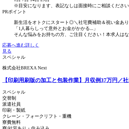
※目安になります、表記なしは面接時にご相談ください
PRポイント
新生活をオトクにスタート◎＼社宅費補助＆祝い金あり
「1人暮らしって意外とお金がかかる...」
そんな悩みをお持ちの方、ご注目ください！本求人はなん
応募へ進む
詳しく
見る
スペシャル
株式会社BREXA Next
【印刷用刷版の加工と包装作業】月収例37万円／社
スペシャル
交替制
派遣社員
印刷・製紙
クレーン・フォークリフト・重機
寮費無料
寮/社宅あり・住み込み