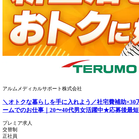
アルムメディカルサポート株式会社
＼オトクな暮らしを手に入れよう／社宅費補助×30
ームでのお仕事｜20〜40代男女活躍中★応募後最
プレミア求人
交替制
正社員