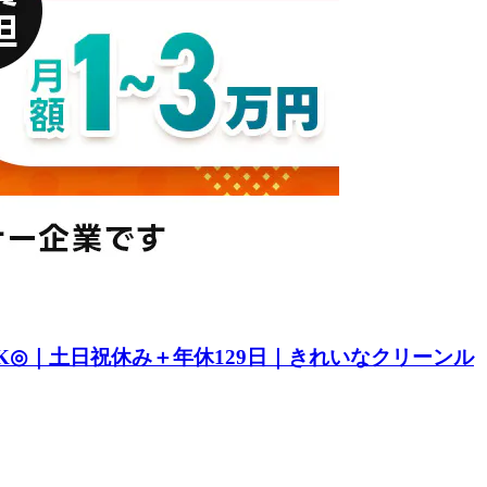
K◎｜土日祝休み＋年休129日｜きれいなクリーンル