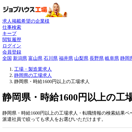
求人掲載希望の企業様
仕事検索
キープ
閲覧履歴
ログイン
会員登録
全国
新潟県
富山県
石川県
福井県
山梨県
長野県
岐阜県
静岡
工場・製造業求人
静岡県の工場求人
静岡県・時給1600円以上の工場求人
静岡県・時給1600円以上の工
静岡県・時給1600円以上の工場求人・転職情報の検索結果
派遣社員で絞っても求人をお選びいただけます。