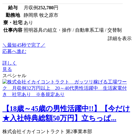
給与
月収例
252,780
円
勤務地
静岡県 牧之原市
寮・社宅
あり
仕事内容
照明器具の組立・操作 / 自動車系工場 / 交替制
詳細を表示
＼最短45秒で完了／
応募へ進む
詳しく
見る
スペシャル
【18歳～45歳の男性活躍中!!】【今だけ
★入社特典総額50万円】立ちっぱ...
株式会社イカイコントラクト 第2事業本部