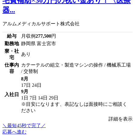
宅費補助×30万円の祝い金あり！〈医療
器...
アルムメディカルサポート株式会社
給与
月収例
277,500
円
勤務地
静岡県 富士宮市
寮・社
あり
宅
仕事内
カテーテルの組立・製造マシンの操作 / 機械系工場
容
/ 交替制
8月
17日
24日
9月
入社日
1日
7日
14日
29日
※目安になります、表記なしは面接時にご相談く
ださい
詳細を表示
＼最短45秒で完了／
応募へ進む