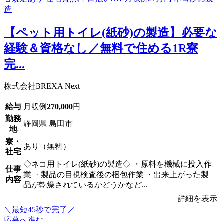
【ペット用トイレ(紙砂)の製造】必要な
経験＆資格なし／無料で住める1R寮
完...
株式会社BREXA Next
給与
月収例
270,000
円
勤務
静岡県 島田市
地
寮・
あり（無料）
社宅
◇ネコ用トイレ(紙砂)の製造◇ ・原料を機械に投入作
仕事
業 ・製品の目視検査後の梱包作業 ・出来上がった製
内容
品が乾燥されているかどうかなど...
詳細を表示
＼最短45秒で完了／
応募へ進む