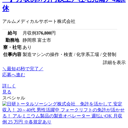
休
アルムメディカルサポート株式会社
給与
月収例
376,800
円
勤務地
静岡県 富士市
寮・社宅
あり
仕事内容
製造マシンの操作・検査 / 化学系工場 / 交替制
詳細を表示
＼最短45秒で完了／
応募へ進む
詳しく
見る
スペシャル