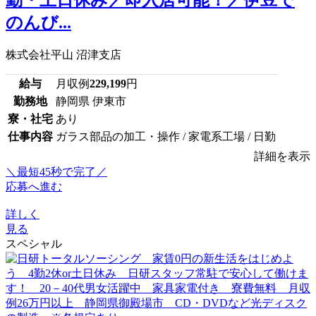
勤・土日休み／即入居可能！／伊豆で
のんび...
株式会社平山 沼津支店
給与
月収例
229,199
円
勤務地
静岡県 伊東市
寮・社宅
あり
仕事内容
ガラス部品の加工・操作 / 家電系工場 / 日勤
詳細を表示
＼最短45秒で完了／
応募へ進む
詳しく
見る
スペシャル