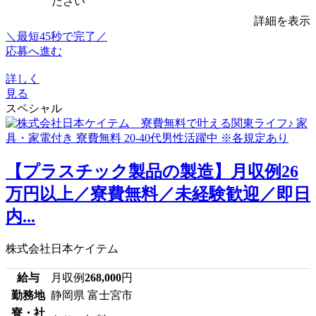
ださい
詳細を表示
＼最短45秒で完了／
応募へ進む
詳しく
見る
スペシャル
【プラスチック製品の製造】月収例26
万円以上／寮費無料／未経験歓迎／即日
内...
株式会社日本ケイテム
給与
月収例
268,000
円
勤務地
静岡県 富士宮市
寮・社