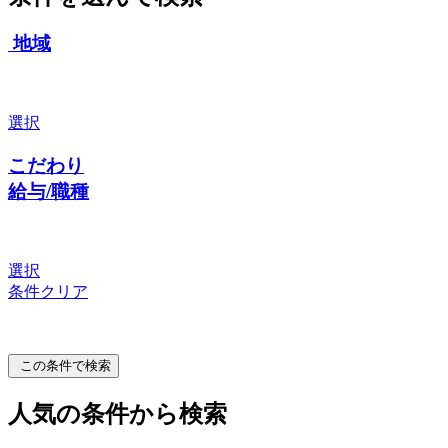
地域
選択
こだわり
給与/職種
選択
条件クリア
この条件で検索
人気の条件から検索