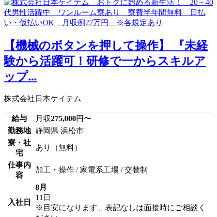
【機械のボタンを押して操作】 『未経
験から活躍可！研修で一からスキルア
ップ...
株式会社日本ケイテム
給与
月収
275,000
円〜
勤務地
静岡県 浜松市
寮・社
あり（無料）
宅
仕事内
加工・操作 / 家電系工場 / 交替制
容
8月
11日
入社日
※目安になります、表記なしは面接時にご相談く