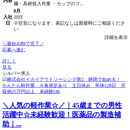
内容
麺・具材投入作業 ・カップのフ...
8月
入社
20日
日
※目安になります、表記なしは面接時にご相談くださ
い
詳細を表示
＼最短45秒で完了／
応募へ進む
詳しく
見る
シルバー求人
＼人気の軽作業☆／｜45歳までの男性
活躍中☆未経験歓迎！医薬品の製造補
助｜...