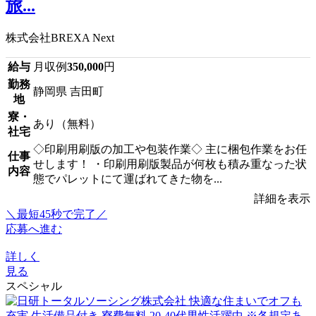
旅...
株式会社BREXA Next
給与
月収例
350,000
円
勤務
静岡県 吉田町
地
寮・
あり（無料）
社宅
◇印刷用刷版の加工や包装作業◇ 主に梱包作業をお任
仕事
せします！ ・印刷用刷版製品が何枚も積み重なった状
内容
態でパレットにて運ばれてきた物を...
詳細を表示
＼最短45秒で完了／
応募へ進む
詳しく
見る
スペシャル