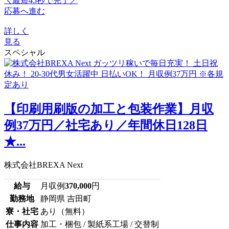
＼最短45秒で完了／
応募へ進む
詳しく
見る
スペシャル
【印刷用刷版の加工と包装作業】月収
例37万円／社宅あり／年間休日128日
★...
株式会社BREXA Next
給与
月収例
370,000
円
勤務地
静岡県 吉田町
寮・社宅
あり（無料）
仕事内容
加工・梱包 / 製紙系工場 / 交替制