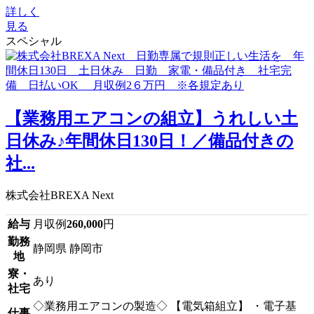
詳しく
見る
スペシャル
【業務用エアコンの組立】うれしい土
日休み♪年間休日130日！／備品付きの
社...
株式会社BREXA Next
給与
月収例
260,000
円
勤務
静岡県 静岡市
地
寮・
あり
社宅
◇業務用エアコンの製造◇ 【電気箱組立】 ・電子基
仕事