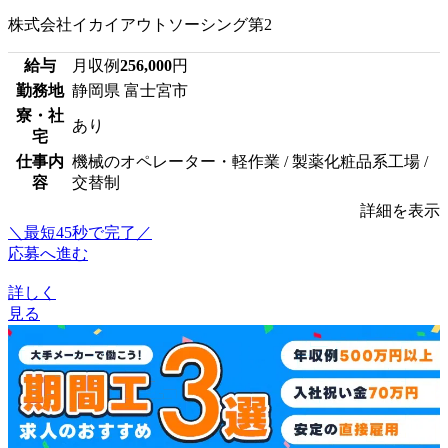
株式会社イカイアウトソーシング第2
給与
月収例
256,000
円
勤務地
静岡県 富士宮市
寮・社
あり
宅
仕事内
機械のオペレーター・軽作業 / 製薬化粧品系工場 /
容
交替制
詳細を表示
＼最短45秒で完了／
応募へ進む
詳しく
見る