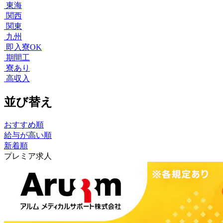
東海
関西
関東
九州
即入寮OK
期間工
寮あり
高収入
並び替え
おすすめ順
給与が高い順
新着順
プレミア求人