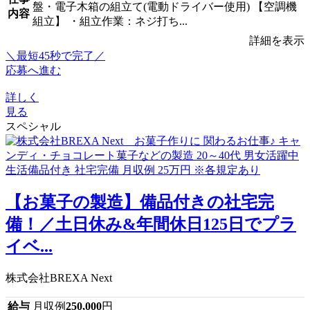
盤・電子木箱の組立て(電動ドライバー使用) 【空調機
内容
組立】 ・組立作業：ネジ打ち...
詳細を表示
＼最短45秒で完了／
応募へ進む
詳しく
見る
スペシャル
【お菓子の製造】備品付きの社宅完
備！／土日休み&年間休日125日でプラ
イベ...
株式会社BREXA Next
給与
月収例
250,000
円