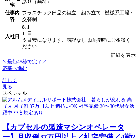
あり（無料）
宅
仕事内
プラスチック部品の組立・組み立て / 機械系工場 /
容
交替制
8月
11日
入社日
※目安になります、表記なしは面接時にご相談く
ださい
詳細を表示
＼最短45秒で完了／
応募へ進む
詳しく
見る
スペシャル
【カプセルの製造マシンオペレータ
ー】月収例37万円以上／社宅完備／4勤2