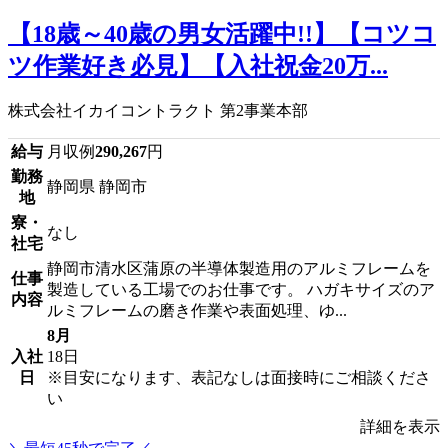
【18歳～40歳の男女活躍中!!】【コツコ
ツ作業好き必見】【入社祝金20万...
株式会社イカイコントラクト 第2事業本部
給与
月収例
290,267
円
勤務
静岡県 静岡市
地
寮・
なし
社宅
静岡市清水区蒲原の半導体製造用のアルミフレームを
仕事
製造している工場でのお仕事です。 ハガキサイズのア
内容
ルミフレームの磨き作業や表面処理、ゆ...
8月
入社
18日
日
※目安になります、表記なしは面接時にご相談くださ
い
詳細を表示