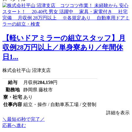
【軽いドアミラーの組立スタッフ】月
収例28万円以上／単身寮あり／年間休
日1...
株式会社平山 沼津支店
給与
月収例
284,159
円
勤務地
静岡県 藤枝市
寮・社宅
あり
仕事内容
組立・操作 / 自動車系工場 / 交替制
詳細を表示
＼最短45秒で完了／
応募へ進む