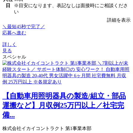
日
※目安になります、表記なしは面接時にご相談くださ
い
詳細を表示
＼最短45秒で完了／
応募へ進む
詳しく
見る
スペシャル
【自動車用照明器具の製造/組立・部品
運搬など】月収例25万円以上／社宅完
備...
株式会社イカイコントラクト 第1事業本部