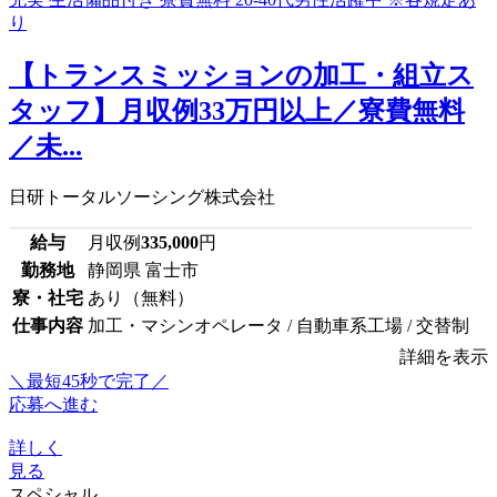
【トランスミッションの加工・組立ス
タッフ】月収例33万円以上／寮費無料
／未...
日研トータルソーシング株式会社
給与
月収例
335,000
円
勤務地
静岡県 富士市
寮・社宅
あり（無料）
仕事内容
加工・マシンオペレータ / 自動車系工場 / 交替制
詳細を表示
＼最短45秒で完了／
応募へ進む
詳しく
見る
スペシャル