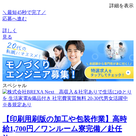
詳細を表示
＼最短45秒で完了／
応募へ進む
詳しく
見る
スペシャル
【印刷用刷版の加工や包装作業】高時
給1,700円／ワンルーム寮完備／赴任