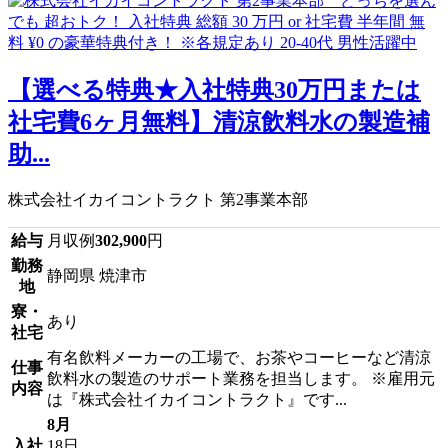
【選べる特典★入社特典30万円または
社宅費6ヶ月無料】清涼飲料水の製造補
助...
株式会社イカイコントラクト 第2事業本部
給与
月収例
302,900
円
勤務
静岡県 焼津市
地
寮・
あり
社宅
有名飲料メーカーの工場で、お茶やコーヒーなど清涼
仕事
飲料水の製造のサポート業務を担当します。 ※雇用元
内容
は『株式会社イカイコントラクト』です...
8月
入社
18日