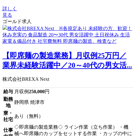
詳しく
見る
ゴールド求人
【即席麺の製造業務】月収例25万円／
業界未経験活躍中／20～40代の男女活...
株式会社BREXA Next
給与
月収例
250,000
円
勤務
静岡県 焼津市
地
寮・
あり（無料）
社宅
◇即席麺の製造業務◇ ライン作業（立ち作業） ・機
仕事
械へ即席麺のカップをセットする作業 ・カップの中に