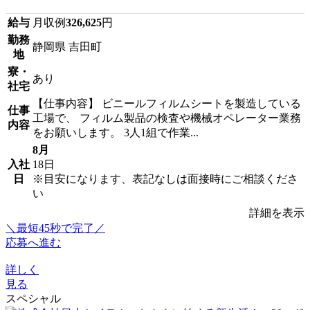
給与
月収例
326,625
円
勤務
静岡県 吉田町
地
寮・
あり
社宅
【仕事内容】 ビニールフィルムシートを製造している
仕事
工場で、 フィルム製品の検査や機械オペレーター業務
内容
をお願いします。 3人1組で作業...
8月
入社
18日
日
※目安になります、表記なしは面接時にご相談くださ
い
詳細を表示
＼最短45秒で完了／
応募へ進む
詳しく
見る
スペシャル