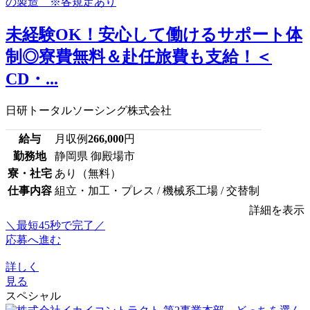
未経験OK！安心して働けるサポート体
制◎寮費無料＆赴任旅費も支給！＜
CD・...
日研トータルソーシング株式会社
給与
月収例
266,000
円
勤務地
静岡県 御殿場市
寮・社宅
あり（無料）
仕事内容
組立・加工・プレス / 機械系工場 / 交替制
詳細を表示
＼最短45秒で完了／
応募へ進む
詳しく
見る
スペシャル