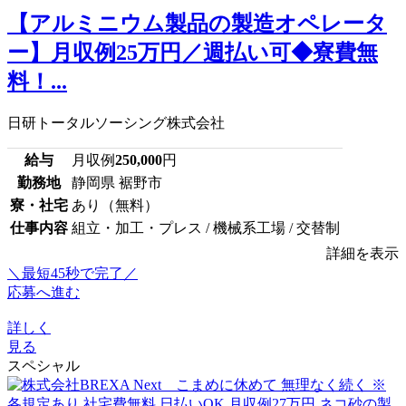
【アルミニウム製品の製造オペレータ
ー】月収例25万円／週払い可◆寮費無
料！...
日研トータルソーシング株式会社
給与
月収例
250,000
円
勤務地
静岡県 裾野市
寮・社宅
あり（無料）
仕事内容
組立・加工・プレス / 機械系工場 / 交替制
詳細を表示
＼最短45秒で完了／
応募へ進む
詳しく
見る
スペシャル