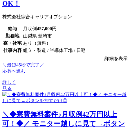
OK！
株式会社綜合キャリアオプション
給与
月収例
457,000
円
勤務地
山梨県 韮崎市
寮・社宅
あり（無料）
仕事内容
組立・製造 / 半導体工場 / 日勤
詳細を表示
＼最短45秒で完了／
応募へ進む
詳しく
見る
＼◆寮費無料案件♪月収例42万円以上
可！◆／ モニター越しに見て→ボタン