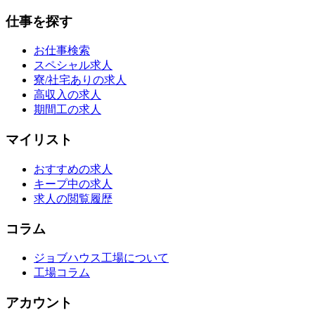
仕事を探す
お仕事検索
スペシャル求人
寮/社宅ありの求人
高収入の求人
期間工の求人
マイリスト
おすすめの求人
キープ中の求人
求人の閲覧履歴
コラム
ジョブハウス工場について
工場コラム
アカウント