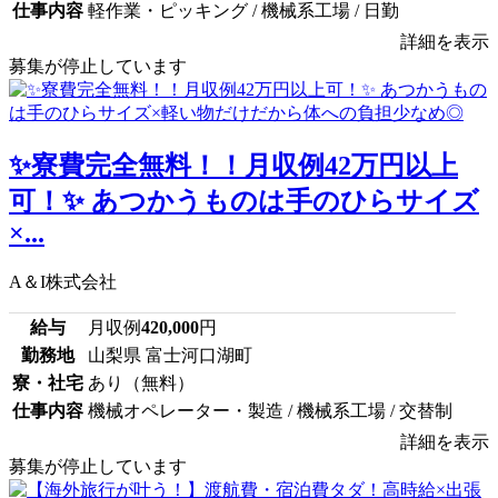
仕事内容
軽作業・ピッキング / 機械系工場 / 日勤
詳細を表示
募集が停止しています
✨寮費完全無料！！月収例42万円以上
可！✨ あつかうものは手のひらサイズ
×...
A＆I株式会社
給与
月収例
420,000
円
勤務地
山梨県 富士河口湖町
寮・社宅
あり（無料）
仕事内容
機械オペレーター・製造 / 機械系工場 / 交替制
詳細を表示
募集が停止しています