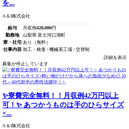
を...
A＆I株式会社
給与
月収例
420,000
円
勤務地
山梨県 富士河口湖町
寮・社宅
あり（無料）
仕事内容
加工・検査 / 機械系工場 / 交替制
詳細を表示
募集が停止しています
✨寮費完全無料！！月収例42万円以上
可！✨ あつかうものは手のひらサイズ
×...
A＆I株式会社