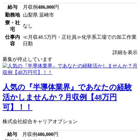
給与
月収例
486,000
円
勤務地
山梨県 韮崎市
寮・社
なし
宅
仕事内
≪月収48.5万円・正社員≫化学系工場での加工作業
容
日勤
詳細を表示
募集が停止しています
人気の『半導体業界』であなたの経験
活かしませんか？月収例【48万円
可】！！
株式会社綜合キャリアオプション
給与
月収例
486,000
円