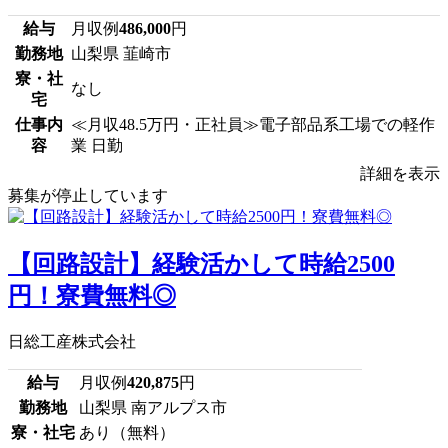
給与
月収例
486,000
円
勤務地
山梨県 韮崎市
寮・社
なし
宅
仕事内
≪月収48.5万円・正社員≫電子部品系工場での軽作
容
業 日勤
詳細を表示
募集が停止しています
【回路設計】経験活かして時給2500
円！寮費無料◎
日総工産株式会社
給与
月収例
420,875
円
勤務地
山梨県 南アルプス市
寮・社宅
あり（無料）