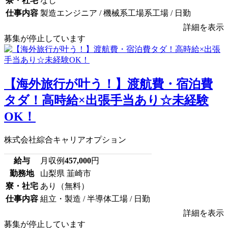
寮・社宅
なし
仕事内容
製造エンジニア / 機械系工場系工場 / 日勤
詳細を表示
募集が停止しています
【海外旅行が叶う！】渡航費・宿泊費
タダ！高時給×出張手当あり☆未経験
OK！
株式会社綜合キャリアオプション
給与
月収例
457,000
円
勤務地
山梨県 韮崎市
寮・社宅
あり（無料）
仕事内容
組立・製造 / 半導体工場 / 日勤
詳細を表示
募集が停止しています