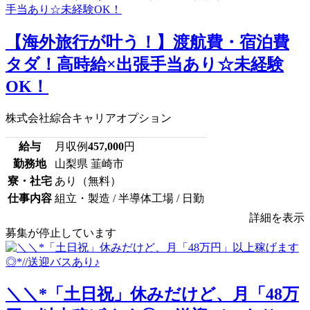
【海外旅行が叶う！】渡航費・宿泊費
タダ！高時給×出張手当あり☆未経験
OK！
株式会社綜合キャリアオプション
給与
月収例
457,000
円
勤務地
山梨県 韮崎市
寮・社宅
あり（無料）
仕事内容
組立・製造 / 半導体工場 / 日勤
詳細を表示
募集が停止しています
＼＼*「土日祝」休みだけど、月「48万