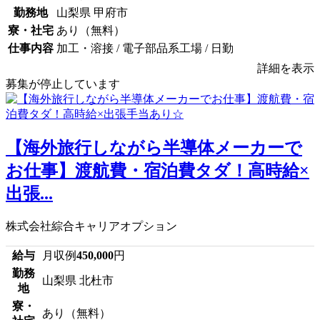
勤務地
山梨県 甲府市
寮・社宅
あり（無料）
仕事内容
加工・溶接 / 電子部品系工場 / 日勤
詳細を表示
募集が停止しています
【海外旅行しながら半導体メーカーで
お仕事】渡航費・宿泊費タダ！高時給×
出張...
株式会社綜合キャリアオプション
給与
月収例
450,000
円
勤務
山梨県 北杜市
地
寮・
あり（無料）