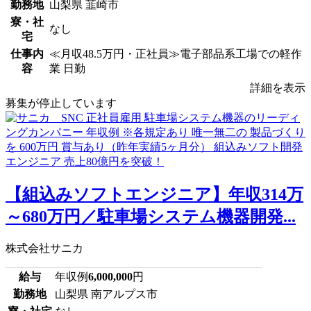
勤務地
山梨県 韮崎市
寮・社
なし
宅
仕事内
≪月収48.5万円・正社員≫電子部品系工場での軽作
容
業 日勤
詳細を表示
募集が停止しています
【組込みソフトエンジニア】年収314万
～680万円／駐車場システム機器開発...
株式会社サニカ
給与
年収例
6,000,000
円
勤務地
山梨県 南アルプス市