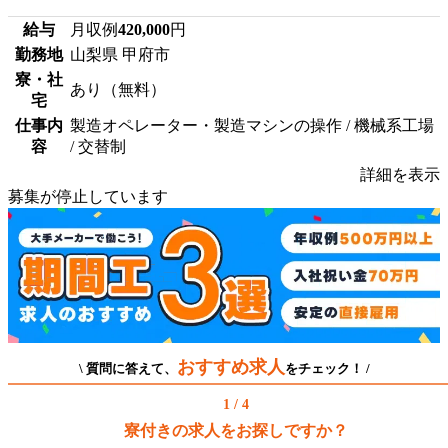
給与
月収例
420,000
円
勤務地
山梨県 甲府市
寮・社
あり（無料）
宅
仕事内
製造オペレーター・製造マシンの操作 / 機械系工場
容
/ 交替制
詳細を表示
募集が停止しています
おすすめ求人
\ 質問に答えて、
をチェック！ /
1 / 4
寮付きの求人をお探しですか？