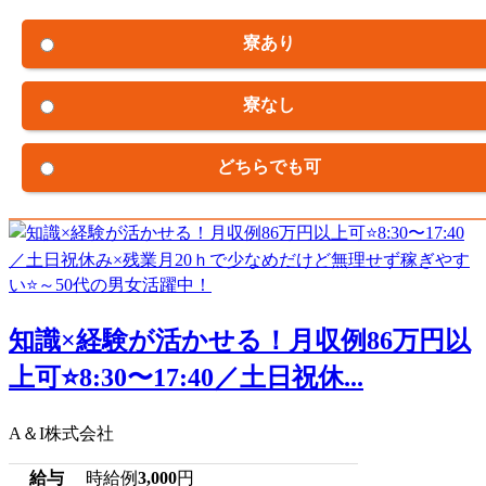
寮あり
寮なし
どちらでも可
知識×経験が活かせる！月収例86万円以
上可⭐8:30〜17:40／土日祝休...
A＆I株式会社
給与
時給例
3,000
円