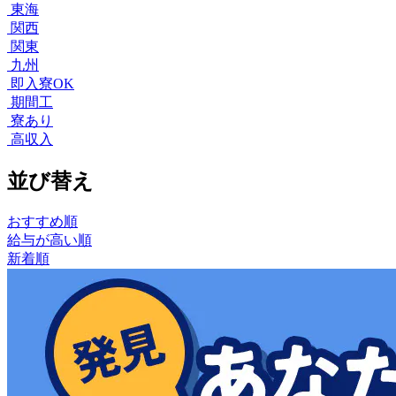
東海
関西
関東
九州
即入寮OK
期間工
寮あり
高収入
並び替え
おすすめ順
給与が高い順
新着順