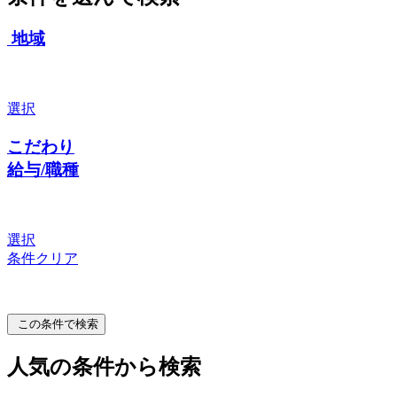
地域
選択
こだわり
給与/職種
選択
条件クリア
この条件で検索
人気の条件から検索