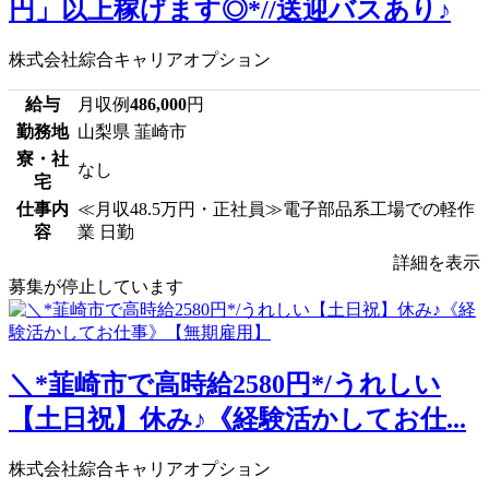
円」以上稼げます◎*//送迎バスあり♪
株式会社綜合キャリアオプション
給与
月収例
486,000
円
勤務地
山梨県 韮崎市
寮・社
なし
宅
仕事内
≪月収48.5万円・正社員≫電子部品系工場での軽作
容
業 日勤
詳細を表示
募集が停止しています
＼*韮崎市で高時給2580円*/うれしい
【土日祝】休み♪《経験活かしてお仕...
株式会社綜合キャリアオプション