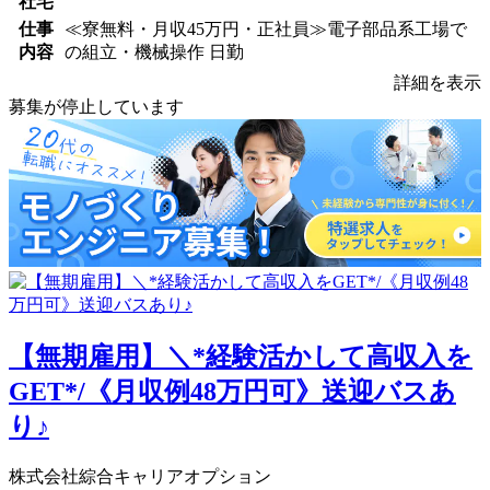
社宅
仕事
≪寮無料・月収45万円・正社員≫電子部品系工場で
内容
の組立・機械操作 日勤
詳細を表示
募集が停止しています
【無期雇用】＼*経験活かして高収入を
GET*/《月収例48万円可》送迎バスあ
り♪
株式会社綜合キャリアオプション