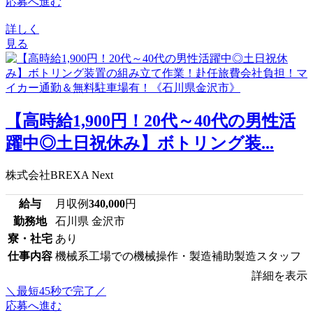
応募へ進む
詳しく
見る
【高時給1,900円！20代～40代の男性活
躍中◎土日祝休み】ボトリング装...
株式会社BREXA Next
給与
月収例
340,000
円
勤務地
石川県 金沢市
寮・社宅
あり
仕事内容
機械系工場での機械操作・製造補助製造スタッフ
詳細を表示
＼最短45秒で完了／
応募へ進む