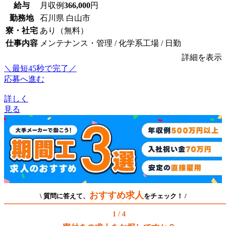
給与
月収例
366,000
円
勤務地
石川県 白山市
寮・社宅
あり（無料）
仕事内容
メンテナンス・管理 / 化学系工場 / 日勤
詳細を表示
＼最短45秒で完了／
応募へ進む
詳しく
見る
おすすめ求人
\ 質問に答えて、
をチェック！ /
1 / 4