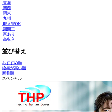
東海
関西
関東
九州
即入寮OK
期間工
寮あり
高収入
並び替え
おすすめ順
給与が高い順
新着順
スペシャル