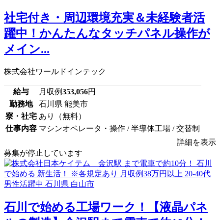
社宅付き・周辺環境充実＆未経験者活
躍中！かんたんなタッチパネル操作が
メイン...
株式会社ワールドインテック
給与
月収例
353,056
円
勤務地
石川県 能美市
寮・社宅
あり（無料）
仕事内容
マシンオペレータ・操作 / 半導体工場 / 交替制
詳細を表示
募集が停止しています
石川で始める工場ワーク！【液晶パネ