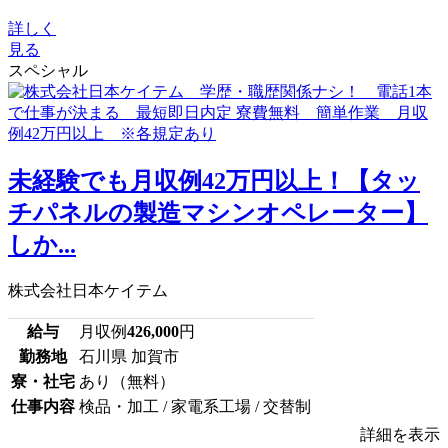
詳しく
見る
スペシャル
未経験でも月収例42万円以上！【タッ
チパネルの製造マシンオペレーター】
しか...
株式会社日本ケイテム
給与
月収例
426,000
円
勤務地
石川県 加賀市
寮・社宅
あり（無料）
仕事内容
検品・加工 / 家電系工場 / 交替制
詳細を表示