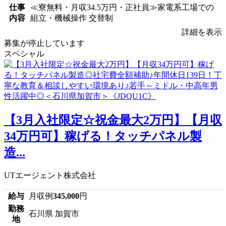
仕事
≪寮無料・月収34.5万円・正社員≫家電系工場での
内容
組立・機械操作 交替制
詳細を表示
募集が停止しています
スペシャル
【3月入社限定☆祝金最大2万円】【月収
34万円可】稼げる！タッチパネル製
造...
UTエージェント株式会社
給与
月収例
345,000
円
勤務
石川県 加賀市
地