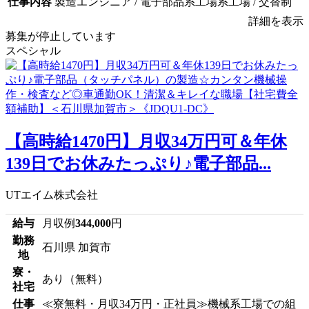
仕事内容
製造エンジニア / 電子部品系工場系工場 / 交替制
詳細を表示
募集が停止しています
スペシャル
【高時給1470円】月収34万円可＆年休
139日でお休みたっぷり♪電子部品...
UTエイム株式会社
給与
月収例
344,000
円
勤務
石川県 加賀市
地
寮・
あり（無料）
社宅
仕事
≪寮無料・月収34万円・正社員≫機械系工場での組