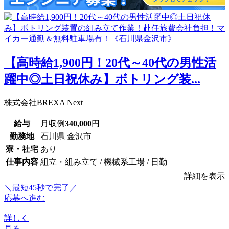
【高時給1,900円！20代～40代の男性活
躍中◎土日祝休み】ボトリング装...
株式会社BREXA Next
給与
月収例
340,000
円
勤務地
石川県 金沢市
寮・社宅
あり
仕事内容
組立・組み立て / 機械系工場 / 日勤
詳細を表示
＼最短45秒で完了／
応募へ進む
詳しく
見る