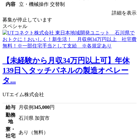
内容
立・機械操作 交替制
詳細を表示
募集が停止しています
スペシャル
【未経験から月収34万円以上可】年休
139日＼タッチパネルの製造オペレー
タ...
UTエイム株式会社
給与
月収例
345,000
円
勤務
石川県 加賀市
地
寮・
あり（無料）
社宅