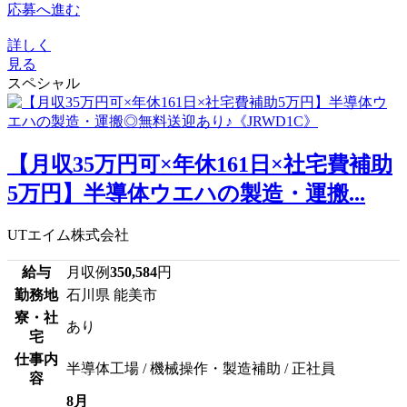
応募へ進む
詳しく
見る
スペシャル
【月収35万円可×年休161日×社宅費補助
5万円】半導体ウエハの製造・運搬...
UTエイム株式会社
給与
月収例
350,584
円
勤務地
石川県 能美市
寮・社
あり
宅
仕事内
半導体工場 / 機械操作・製造補助 / 正社員
容
8月