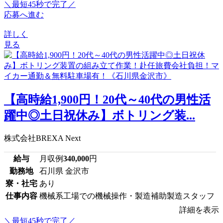
＼最短45秒で完了／
応募へ進む
詳しく
見る
【高時給1,900円！20代～40代の男性活
躍中◎土日祝休み】ボトリング装...
株式会社BREXA Next
給与
月収例
340,000
円
勤務地
石川県 金沢市
寮・社宅
あり
仕事内容
機械系工場での機械操作・製造補助製造スタッフ
詳細を表示
＼最短45秒で完了／