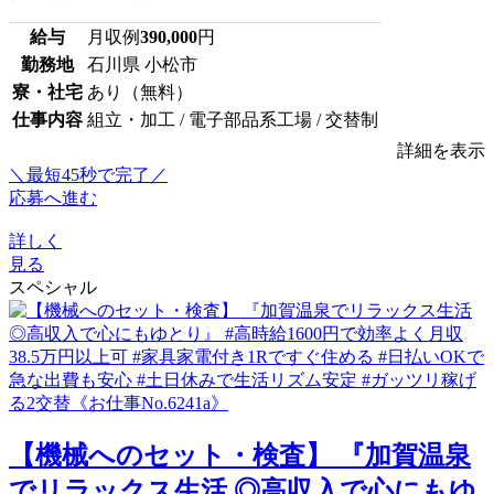
給与
月収例
390,000
円
勤務地
石川県 小松市
寮・社宅
あり（無料）
仕事内容
組立・加工 / 電子部品系工場 / 交替制
詳細を表示
＼最短45秒で完了／
応募へ進む
詳しく
見る
スペシャル
【機械へのセット・検査】 『加賀温泉
でリラックス生活 ◎高収入で心にもゆ