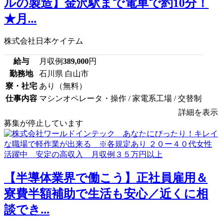
ルの製造】金沢駅まで電車で約10分！
★月...
株式会社日本ケイテム
給与
月収例
389,000
円
勤務地
石川県 白山市
寮・社宅
あり（無料）
仕事内容
マシンオペレータ・操作 / 家電系工場 / 交替制
詳細を表示
募集が停止しています
【半導体業界で働こう】正社員雇用＆
寮費半額補助で生活も安心／近くに相
談でき...