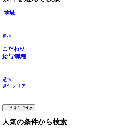
地域
選択
こだわり
給与/職種
選択
条件クリア
この条件で検索
人気の条件から検索