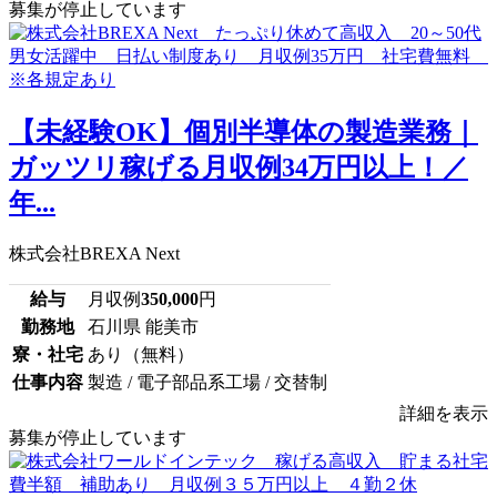
募集が停止しています
【未経験OK】個別半導体の製造業務｜
ガッツリ稼げる月収例34万円以上！／
年...
株式会社BREXA Next
給与
月収例
350,000
円
勤務地
石川県 能美市
寮・社宅
あり（無料）
仕事内容
製造 / 電子部品系工場 / 交替制
詳細を表示
募集が停止しています