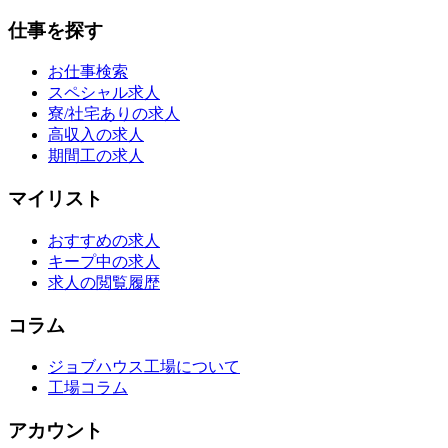
仕事を探す
お仕事検索
スペシャル求人
寮/社宅ありの求人
高収入の求人
期間工の求人
マイリスト
おすすめの求人
キープ中の求人
求人の閲覧履歴
コラム
ジョブハウス工場について
工場コラム
アカウント