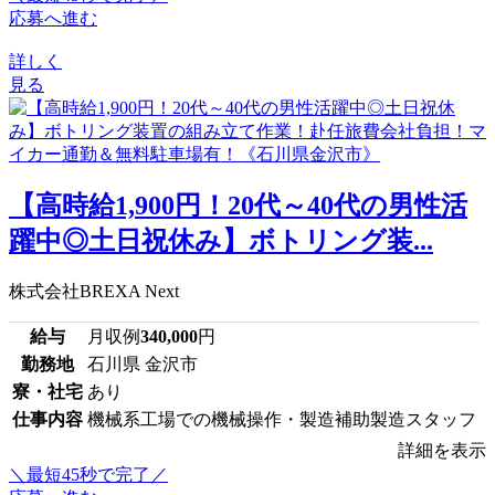
応募へ進む
詳しく
見る
【高時給1,900円！20代～40代の男性活
躍中◎土日祝休み】ボトリング装...
株式会社BREXA Next
給与
月収例
340,000
円
勤務地
石川県 金沢市
寮・社宅
あり
仕事内容
機械系工場での機械操作・製造補助製造スタッフ
詳細を表示
＼最短45秒で完了／