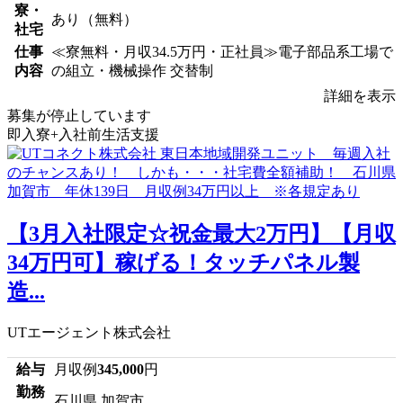
寮・
あり（無料）
社宅
仕事
≪寮無料・月収34.5万円・正社員≫電子部品系工場で
内容
の組立・機械操作 交替制
詳細を表示
募集が停止しています
即入寮+入社前生活支援
【3月入社限定☆祝金最大2万円】【月収
34万円可】稼げる！タッチパネル製
造...
UTエージェント株式会社
給与
月収例
345,000
円
勤務
石川県 加賀市