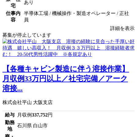
あり
宅
仕事内
半導体工場 / 機械操作・製造オペレーター / 正社
容
員
詳細を表示
募集が停止しています
【各種キャビン製造に伴う溶接作業】
月収例33万円以上／社宅完備／アーク
溶接...
株式会社平山 大阪支店
給与
月収例
337,752
円
勤務
石川県 白山市
地
寮・