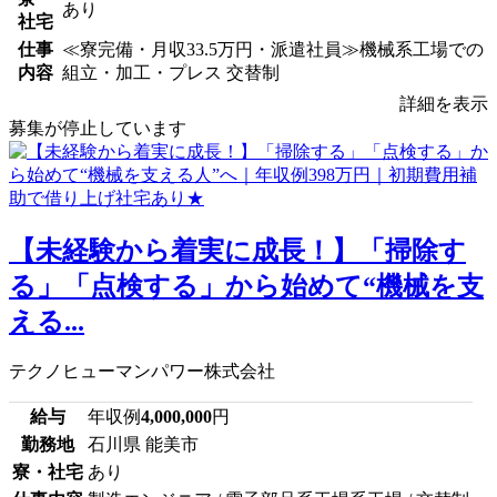
あり
社宅
仕事
≪寮完備・月収33.5万円・派遣社員≫機械系工場での
内容
組立・加工・プレス 交替制
詳細を表示
募集が停止しています
【未経験から着実に成長！】「掃除す
る」「点検する」から始めて“機械を支
える...
テクノヒューマンパワー株式会社
給与
年収例
4,000,000
円
勤務地
石川県 能美市
寮・社宅
あり