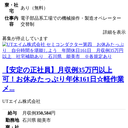
寮・社
あり（無料）
宅
仕事内
電子部品系工場での機械操作・製造オペレーター
容
交替制
詳細を表示
募集が停止しています
【安定の正社員】月収例35万円以上
可！お休みたっぷり年休161日☆軽作業
メ...
UTエイム株式会社
給与
月収例
350,584
円
勤務地
石川県 能美市
寮・社