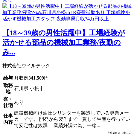
【18～39歳の男性活躍中】工場経験が
活かせる部品の機械加工業務/夜勤の
み...
株式会社ウイルテック
給与
月収例
341,509
円
勤務
石川県 小松市
地
寮・
あり
社宅
建設機械向け油圧シリンダーを製造している専業メー
仕事
カーです。 開発から製作まで一貫して生産を行ってい
内容
て安定性は抜群！ 業績好調の為、一緒...
詳細を表示