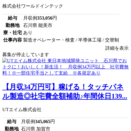
株式会社ワールドインテック
給与
月収例
353,056
円
勤務地
石川県 能美市
寮・社宅
あり
仕事内容
製造オペレーター・検査 / 半導体工場 / 交替制
詳細を表示
募集が停止しています
【月収34万円可】稼げる！タッチパネ
ル製造◎社宅費全額補助♪年間休日139...
UTエイム株式会社
給与
月収例
345,065
円
勤務地
石川県 加賀市