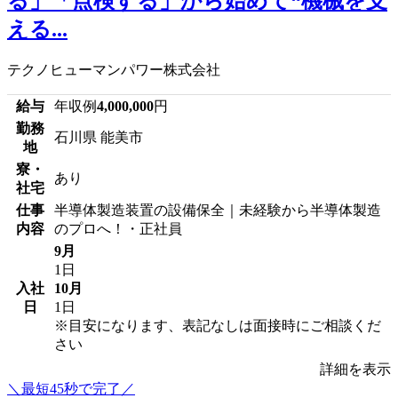
る」「点検する」から始めて“機械を支
える...
テクノヒューマンパワー株式会社
給与
年収例
4,000,000
円
勤務
石川県 能美市
地
寮・
あり
社宅
仕事
半導体製造装置の設備保全｜未経験から半導体製造
内容
のプロへ！・正社員
9月
1日
入社
10月
日
1日
※目安になります、表記なしは面接時にご相談くだ
さい
詳細を表示
＼最短45秒で完了／