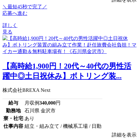
＼最短45秒で完了／
応募へ進む
詳しく
見る
【高時給1,900円！20代～40代の男性活
躍中◎土日祝休み】ボトリング装...
株式会社BREXA Next
給与
月収例
340,000
円
勤務地
石川県 金沢市
寮・社宅
あり
仕事内容
組立・組み立て / 機械系工場 / 日勤
詳細を表示