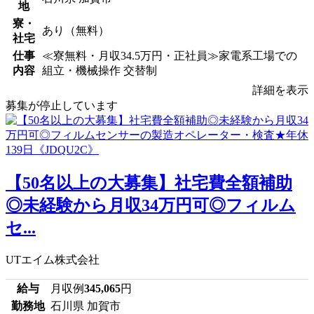
地
寮・
あり（無料）
社宅
仕事
≪寮無料・月収34.5万円・正社員≫家電系工場での
内容
組立・機械操作 交替制
詳細を表示
募集が停止しています
【50名以上の大募集】社宅費全額補助
◎未経験から月収34万円可◎フィルム
セ...
UTエイム株式会社
給与
月収例
345,065
円
勤務地
石川県 加賀市