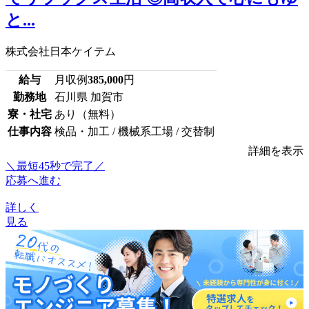
と...
株式会社日本ケイテム
給与
月収例
385,000
円
勤務地
石川県 加賀市
寮・社宅
あり（無料）
仕事内容
検品・加工 / 機械系工場 / 交替制
詳細を表示
＼最短45秒で完了／
応募へ進む
詳しく
見る