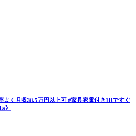
よく月収38.5万円以上可 #家具家電付き1Rですぐ
1a》