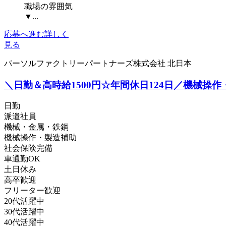
職場の雰囲気
▼...
応募へ進む
詳しく
見る
パーソルファクトリーパートナーズ株式会社 北日本
＼日勤＆高時給1500円☆年間休日124日／機械操作・組
日勤
派遣社員
機械・金属・鉄鋼
機械操作・製造補助
社会保険完備
車通勤OK
土日休み
高卒歓迎
フリーター歓迎
20代活躍中
30代活躍中
40代活躍中