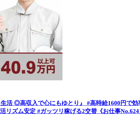
 ◎高収入で心にもゆとり』 #高時給1600円で効率
リズム安定 #ガッツリ稼げる2交替《お仕事No.624