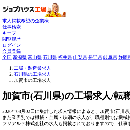
求人掲載希望の企業様
仕事検索
キープ
閲覧履歴
ログイン
会員登録
全国
新潟県
富山県
石川県
福井県
山梨県
長野県
岐阜県
静岡
工場・製造業求人
石川県の工場求人
加賀市の工場求人
加賀市(石川県)の工場求人/転
2026年08月02日に集計した求人情報によると、加賀市(石川県
また業界別では機械・金属・鉄鋼の求人が、職種別では機械
フジアルテ株式会社の求人も掲載されておりますので、仕事