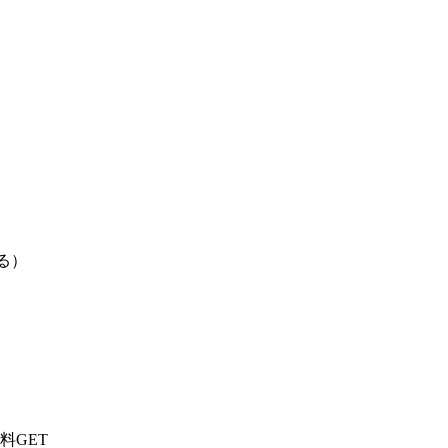
る）
料GET