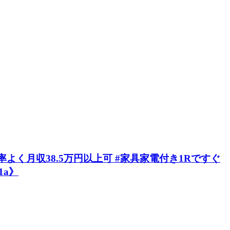
よく月収38.5万円以上可 #家具家電付き1Rですぐ
1a》