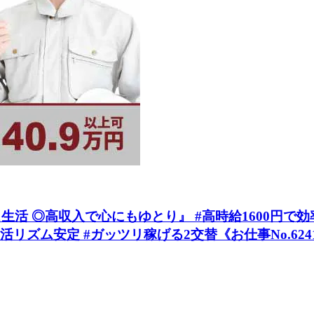
 ◎高収入で心にもゆとり』 #高時給1600円で効率
リズム安定 #ガッツリ稼げる2交替《お仕事No.624