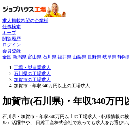
求人掲載希望の企業様
仕事検索
キープ
閲覧履歴
ログイン
会員登録
全国
新潟県
富山県
石川県
福井県
山梨県
長野県
岐阜県
静岡
工場・製造業求人
石川県の工場求人
加賀市の工場求人
加賀市・年収340万円以上の工場求人
加賀市(石川県)・年収340万
石川県・加賀市・年収340万円以上の工場求人・転職情報の
ル）活躍中や、 日総工産株式会社で絞っても求人をお選びい