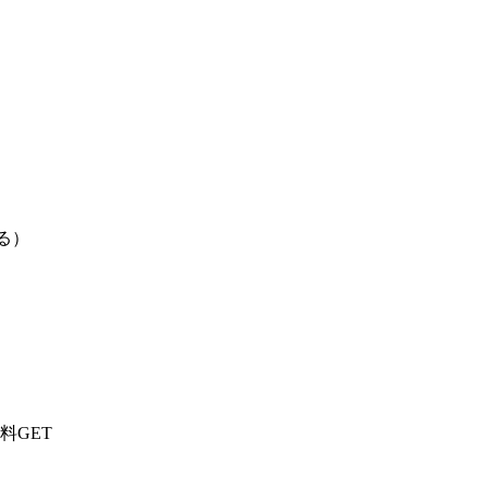
る）
料GET