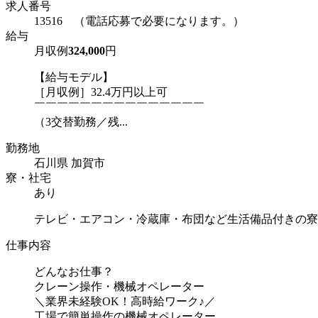
求人番号
13516 （電話応募で必要になります。）
給与
月収例
324,000
円
【給与モデル】
［月収例］32.4万円以上可
￣￣￣￣￣￣￣￣￣￣￣￣￣￣￣
（3交替勤務／残...
勤務地
石川県 加賀市
寮・社宅
あり
テレビ・エアコン・冷蔵庫・布団など生活備品付きの寮
仕事内容
どんなお仕事？
クレーン操作・機械オペレーター
＼業界未経験OK！高時給ワーク♪／
工場で簡単操作の機械オペレーター