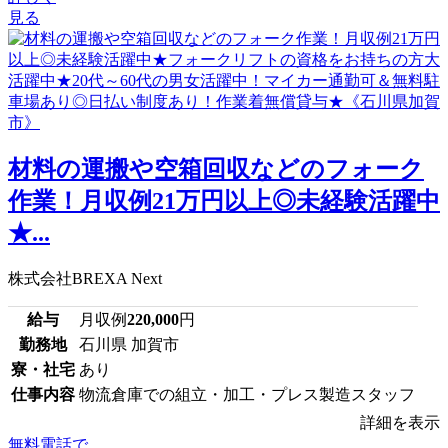
見る
材料の運搬や空箱回収などのフォーク
作業！月収例21万円以上◎未経験活躍中
★...
株式会社BREXA Next
給与
月収例
220,000
円
勤務地
石川県 加賀市
寮・社宅
あり
仕事内容
物流倉庫での組立・加工・プレス製造スタッフ
詳細を表示
無料電話で