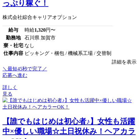
っぷり稼ぐ！
株式会社綜合キャリアオプション
給与
時給
1,320
円〜
勤務地
石川県 加賀市
寮・社宅
なし
仕事内容
ピッキング・梱包 / 機械系工場 / 交替制
詳細を表示
＼最短45秒で完了／
応募へ進む
詳しく
見る
【誰でもはじめは初心者♪】女性も活躍
中×優しい職場☆土日祝休み！ヘアカラ