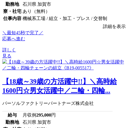
勤務地
石川県 加賀市
寮・社宅
あり（無料）
仕事内容
機械系工場 / 組立・加工・プレス / 交替制
詳細を表示
＼最短45秒で完了／
応募へ進む
詳しく
見る
【18歳～39歳の方活躍中!!】＼高時給
1600円☆男女活躍中／二輪・四輪...
パーソルファクトリーパートナーズ株式会社
給与
月収例
295,000
円
勤務地
石川県 加賀市