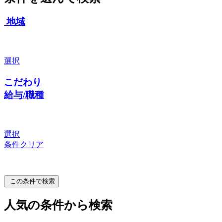
地域
選択
こだわり
給与/職種
選択
条件クリア
この条件で検索
人気の条件から検索