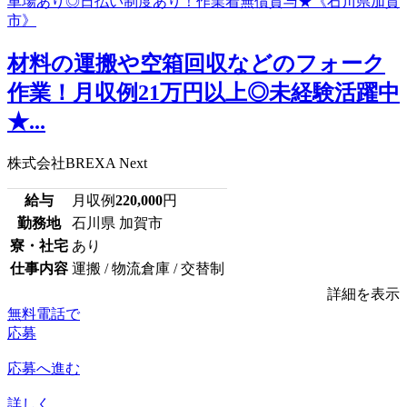
材料の運搬や空箱回収などのフォーク
作業！月収例21万円以上◎未経験活躍中
★...
株式会社BREXA Next
給与
月収例
220,000
円
勤務地
石川県 加賀市
寮・社宅
あり
仕事内容
運搬 / 物流倉庫 / 交替制
詳細を表示
無料電話で
応募
応募へ進む
詳しく