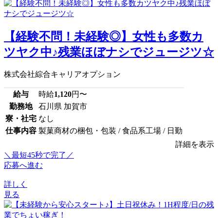
【経験不問！未経験◎】女性も多数カ
ツヤク中♪残業ほぼナシでジュージツ☆
株式会社綜合キャリアオプション
給与
時給
1,120
円〜
勤務地
石川県 加賀市
寮・社宅
なし
仕事内容
製菓商材の梱包・包装 / 食品系工場 / 日勤
詳細を表示
＼最短45秒で完了／
応募へ進む
詳しく
見る