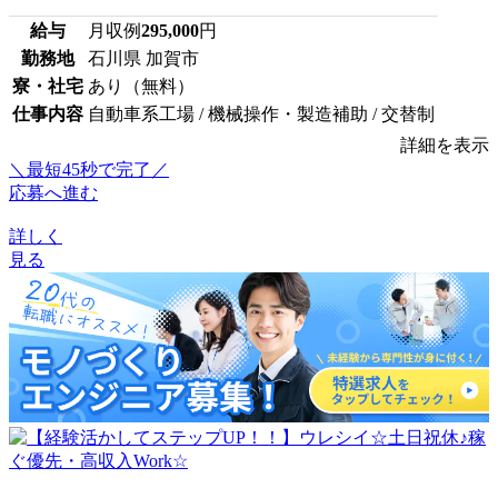
給与
月収例
295,000
円
勤務地
石川県 加賀市
寮・社宅
あり（無料）
仕事内容
自動車系工場 / 機械操作・製造補助 / 交替制
詳細を表示
＼最短45秒で完了／
応募へ進む
詳しく
見る