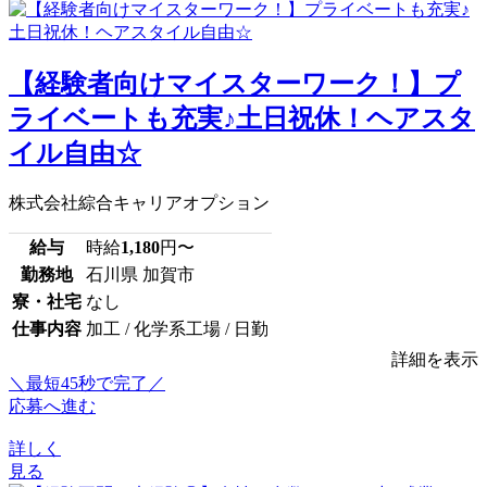
【経験者向けマイスターワーク！】プ
ライベートも充実♪土日祝休！ヘアスタ
イル自由☆
株式会社綜合キャリアオプション
給与
時給
1,180
円〜
勤務地
石川県 加賀市
寮・社宅
なし
仕事内容
加工 / 化学系工場 / 日勤
詳細を表示
＼最短45秒で完了／
応募へ進む
詳しく
見る