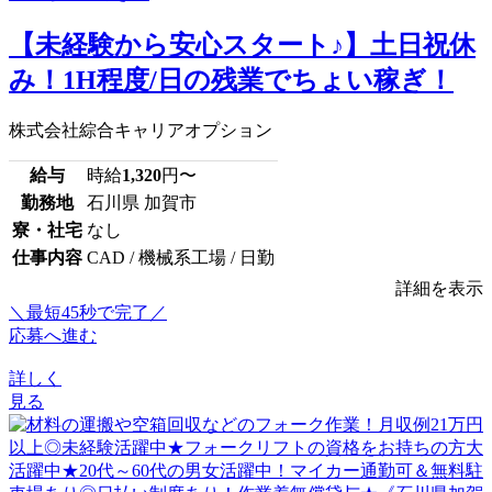
【未経験から安心スタート♪】土日祝休
み！1H程度/日の残業でちょい稼ぎ！
株式会社綜合キャリアオプション
給与
時給
1,320
円〜
勤務地
石川県 加賀市
寮・社宅
なし
仕事内容
CAD / 機械系工場 / 日勤
詳細を表示
＼最短45秒で完了／
応募へ進む
詳しく
見る