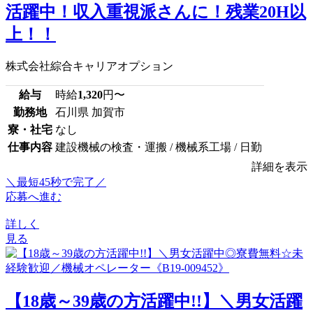
活躍中！収入重視派さんに！残業20H以
上！！
株式会社綜合キャリアオプション
給与
時給
1,320
円〜
勤務地
石川県 加賀市
寮・社宅
なし
仕事内容
建設機械の検査・運搬 / 機械系工場 / 日勤
詳細を表示
＼最短45秒で完了／
応募へ進む
詳しく
見る
【18歳～39歳の方活躍中!!】＼男女活躍