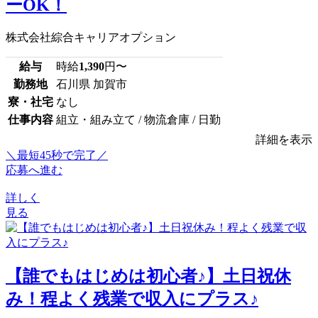
ーOK！
株式会社綜合キャリアオプション
給与
時給
1,390
円〜
勤務地
石川県 加賀市
寮・社宅
なし
仕事内容
組立・組み立て / 物流倉庫 / 日勤
詳細を表示
＼最短45秒で完了／
応募へ進む
詳しく
見る
【誰でもはじめは初心者♪】土日祝休
み！程よく残業で収入にプラス♪