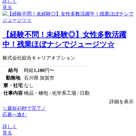
詳しく
見る
【経験不問！未経験◎】女性多数活躍
中！残業ほぼナシでジュージツ☆
株式会社綜合キャリアオプション
給与
時給
1,180
円〜
勤務地
石川県 加賀市
寮・社宅
なし
仕事内容
検品・梱包 / 化学系工場 / 日勤
詳細を表示
＼最短45秒で完了／
応募へ進む
詳しく
見る