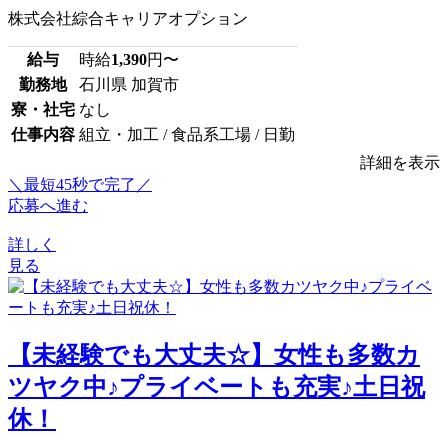
株式会社綜合キャリアオプション
給与
時給
1,390
円〜
勤務地
石川県 加賀市
寮・社宅
なし
仕事内容
組立・加工 / 食品系工場 / 日勤
詳細を表示
＼最短45秒で完了／
応募へ進む
詳しく
見る
【未経験でも大丈夫☆】女性も多数カ
ツヤク中♪プライベートも充実♪土日祝
休！