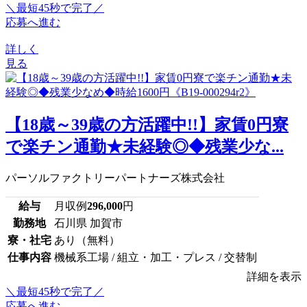
＼最短45秒で完了／
応募へ進む
詳しく
見る
【18歳～39歳の方活躍中!!】家賃0円寮
で楽チン通勤★未経験◎◆残業少な...
パーソルファクトリーパートナーズ株式会社
給与
月収例
296,000
円
勤務地
石川県 加賀市
寮・社宅
あり（無料）
仕事内容
機械系工場 / 組立・加工・プレス / 交替制
詳細を表示
＼最短45秒で完了／
応募へ進む