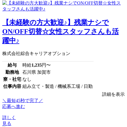
【未経験の方大歓迎♪】残業ナシで
ON/OFF切替☆女性スタッフさんも活
躍中♪
株式会社綜合キャリアオプション
給与
時給
1,235
円〜
勤務地
石川県 加賀市
寮・社宅
なし
仕事内容
組み立て・製造 / 機械系工場 / 日勤
詳細を表示
＼最短45秒で完了／
応募へ進む
詳しく
見る