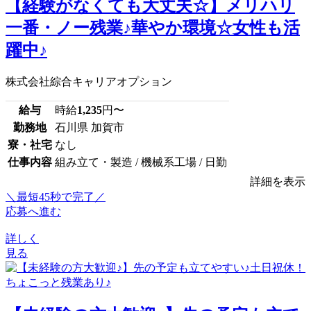
【経験がなくても大丈夫☆】メリハリ
一番・ノー残業♪華やか環境☆女性も活
躍中♪
株式会社綜合キャリアオプション
給与
時給
1,235
円〜
勤務地
石川県 加賀市
寮・社宅
なし
仕事内容
組み立て・製造 / 機械系工場 / 日勤
詳細を表示
＼最短45秒で完了／
応募へ進む
詳しく
見る