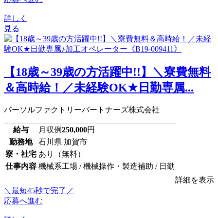
詳しく
見る
【18歳～39歳の方活躍中!!】＼寮費無料
＆高時給！／未経験OK★日勤専属...
パーソルファクトリーパートナーズ株式会社
給与
月収例
250,000
円
勤務地
石川県 加賀市
寮・社宅
あり（無料）
仕事内容
機械系工場 / 機械操作・製造補助 / 日勤
詳細を表示
＼最短45秒で完了／
応募へ進む