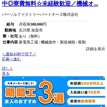
中◎寮費無料☆未経験歓迎／機械オ...
パーソルファクトリーパートナーズ株式会社
給与
月収例
308,000
円
勤務地
石川県 加賀市
寮・社宅
あり（無料）
仕事内容
家電系工場 / 機械操作・製造補助 / 夜勤
詳細を表示
＼最短45秒で完了／
応募へ進む
詳しく
見る