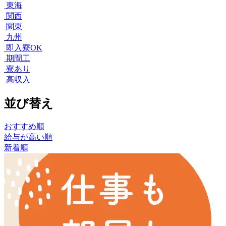
東海
関西
関東
九州
即入寮OK
期間工
寮あり
高収入
並び替え
おすすめ順
給与が高い順
新着順