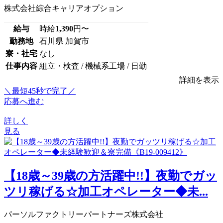
株式会社綜合キャリアオプション
給与
時給
1,390
円〜
勤務地
石川県 加賀市
寮・社宅
なし
仕事内容
組立・検査 / 機械系工場 / 日勤
詳細を表示
＼最短45秒で完了／
応募へ進む
詳しく
見る
【18歳～39歳の方活躍中!!】夜勤でガッ
ツリ稼げる☆加工オペレーター◆未...
パーソルファクトリーパートナーズ株式会社