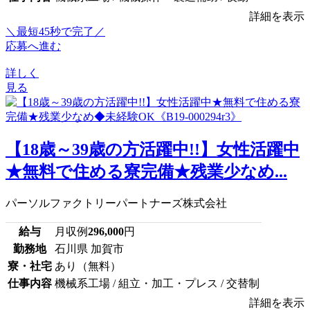
詳細を表示
＼最短45秒で完了／
応募へ進む
詳しく
見る
【18歳～39歳の方活躍中!!】女性活躍中
★無料で住める寮完備★残業少なめ...
パーソルファクトリーパートナーズ株式会社
給与
月収例
296,000
円
勤務地
石川県 加賀市
寮・社宅
あり（無料）
仕事内容
機械系工場 / 組立・加工・プレス / 交替制
詳細を表示