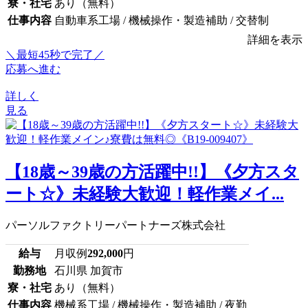
寮・社宅
あり（無料）
仕事内容
自動車系工場 / 機械操作・製造補助 / 交替制
詳細を表示
＼最短45秒で完了／
応募へ進む
詳しく
見る
【18歳～39歳の方活躍中!!】《夕方スタ
ート☆》未経験大歓迎！軽作業メイ...
パーソルファクトリーパートナーズ株式会社
給与
月収例
292,000
円
勤務地
石川県 加賀市
寮・社宅
あり（無料）
仕事内容
機械系工場 / 機械操作・製造補助 / 夜勤