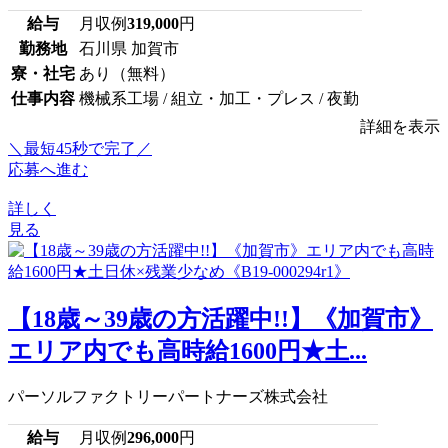
給与
月収例
319,000
円
勤務地
石川県 加賀市
寮・社宅
あり（無料）
仕事内容
機械系工場 / 組立・加工・プレス / 夜勤
詳細を表示
＼最短45秒で完了／
応募へ進む
詳しく
見る
【18歳～39歳の方活躍中!!】《加賀市》
エリア内でも高時給1600円★土...
パーソルファクトリーパートナーズ株式会社
給与
月収例
296,000
円