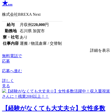
★...
株式会社BREXA Next
給与
月収例
220,000
円
勤務地
石川県 加賀市
寮・社宅
あり
仕事内容
運搬 / 物流倉庫 / 交替制
詳細を表示
無料電話で
応募
応募へ進む
詳しく
見る
【経験がなくても大丈夫☆】女性多数