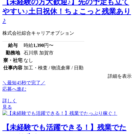
【未経験の方大歓迎♪】先の予定も立て
やすい♪土日祝休！ちょこっと残業あり
♪
株式会社綜合キャリアオプション
給与
時給
1,390
円〜
勤務地
石川県 加賀市
寮・社宅
なし
仕事内容
加工・検査 / 物流倉庫 / 日勤
詳細を表示
＼最短45秒で完了／
応募へ進む
詳しく
見る
【未経験でも活躍できる！】残業でた