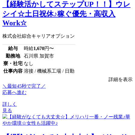
【経験活かしてステップUP！！】ウレ
シイ☆土日祝休♪稼ぐ優先・高収入
Work☆
株式会社綜合キャリアオプション
給与
時給
1,670
円〜
勤務地
石川県 加賀市
寮・社宅
なし
仕事内容
溶接 / 機械系工場 / 日勤
詳細を表示
＼最短45秒で完了／
応募へ進む
詳しく
見る