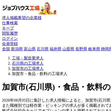
求人掲載希望の企業様
仕事検索
キープ
閲覧履歴
ログイン
会員登録
全国
新潟県
富山県
石川県
福井県
山梨県
長野県
岐阜県
静岡
工場・製造業求人
石川県の工場求人
加賀市の工場求人
加賀市・食品・飲料の工場求人
加賀市(石川県)・食品・飲料の
2026年08月05日に集計した求人情報によると、加賀市(石川県
また職種別では軽作業・ピッキングの求人が多く掲載されて
株式会社綜合キャリアオプションの求人も掲載されておりま