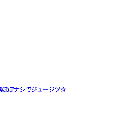
業ほぼナシでジュージツ☆