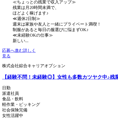
≪ちょっとの残業で収入アップ≫
残業は月20時間未満で、
ほどよく稼げます♪
≪週休2日制≫
週末は家族や友人と一緒にプライベート満喫！
制服があると毎日の服選びに悩まずOK♪
≪未経験OKの仕事≫
新しい...
応募へ進む
詳しく
見る
株式会社綜合キャリアオプション
【経験不問！未経験◎】女性も多数カツヤク中♪残
日勤
派遣社員
食品・飲料
軽作業・ピッキング
社会保険完備
女性活躍中