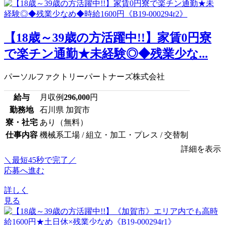
【18歳～39歳の方活躍中!!】家賃0円寮
で楽チン通勤★未経験◎◆残業少な...
パーソルファクトリーパートナーズ株式会社
給与
月収例
296,000
円
勤務地
石川県 加賀市
寮・社宅
あり（無料）
仕事内容
機械系工場 / 組立・加工・プレス / 交替制
詳細を表示
＼最短45秒で完了／
応募へ進む
詳しく
見る