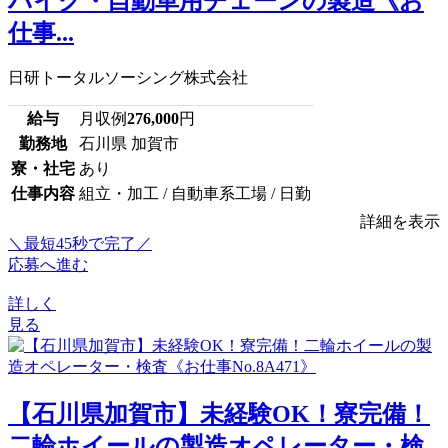
バイク・自動車用チェーンの製造《お
仕事...
日研トータルソーシング株式会社
給与
月収例
276,000
円
勤務地
石川県 加賀市
寮・社宅
あり
仕事内容
組立・加工 / 自動車系工場 / 日勤
詳細を表示
＼最短45秒で完了／
応募へ進む
詳しく
見る
【石川県加賀市】未経験OK！寮完備！
二輪ホイールの製造オペレーター・検