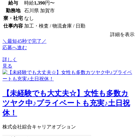
給与
時給
1,390
円〜
勤務地
石川県 加賀市
寮・社宅
なし
仕事内容
加工・検査 / 物流倉庫 / 日勤
詳細を表示
＼最短45秒で完了／
応募へ進む
詳しく
見る
【未経験でも大丈夫☆】女性も多数カ
ツヤク中♪プライベートも充実♪土日祝
休！
株式会社綜合キャリアオプション