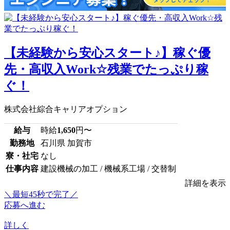
【未経験から安心スタート♪】稼ぐ優
先・高収入Work☆残業でたっぷり稼
ぐ！
株式会社綜合キャリアオプション
給与
時給
1,650
円〜
勤務地
石川県 加賀市
寮・社宅
なし
仕事内容
建設機械の加工 / 機械系工場 / 交替制
詳細を表示
＼最短45秒で完了／
応募へ進む
詳しく