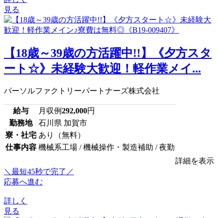
見る
【18歳～39歳の方活躍中!!】《夕方スタ
ート☆》未経験大歓迎！軽作業メイ...
パーソルファクトリーパートナーズ株式会社
給与
月収例
292,000
円
勤務地
石川県 加賀市
寮・社宅
あり（無料）
仕事内容
機械系工場 / 機械操作・製造補助 / 夜勤
詳細を表示
＼最短45秒で完了／
応募へ進む
詳しく
見る