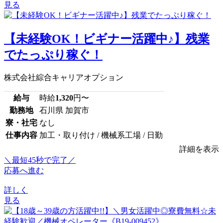
見る
【未経験OK！ビギナー活躍中♪】残業
でたっぷり稼ぐ！
株式会社綜合キャリアオプション
給与
時給
1,320
円〜
勤務地
石川県 加賀市
寮・社宅
なし
仕事内容
加工・取り付け / 機械系工場 / 日勤
詳細を表示
＼最短45秒で完了／
応募へ進む
詳しく
見る