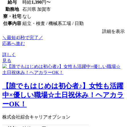
給与
時給
1,390
円〜
勤務地
石川県 加賀市
寮・社宅
なし
仕事内容
組立・検査 / 機械系工場 / 日勤
詳細を表示
＼最短45秒で完了／
応募へ進む
詳しく
見る
【誰でもはじめは初心者♪】女性も活躍
中×優しい職場☆土日祝休み！ヘアカラ
ーOK！
株式会社綜合キャリアオプション