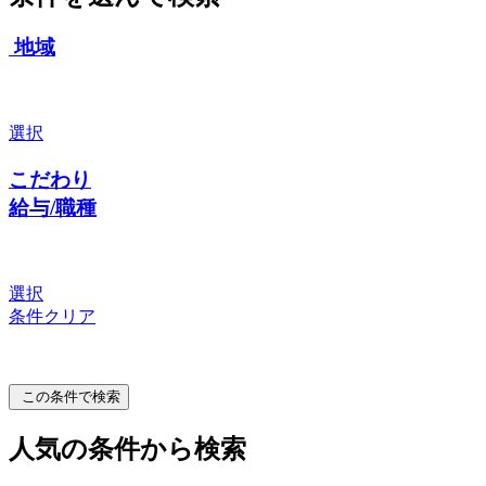
地域
選択
こだわり
給与/職種
選択
条件クリア
この条件で検索
人気の条件から検索