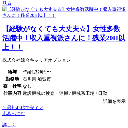
見る
【経験がなくても大丈夫☆】女性多数
活躍中！収入重視派さんに！残業20H以
上！！
株式会社綜合キャリアオプション
給与
時給
1,320
円〜
勤務地
石川県 加賀市
寮・社宅
なし
仕事内容
建設機械の検査・運搬 / 機械系工場 / 日勤
詳細を表示
＼最短45秒で完了／
応募へ進む
詳しく