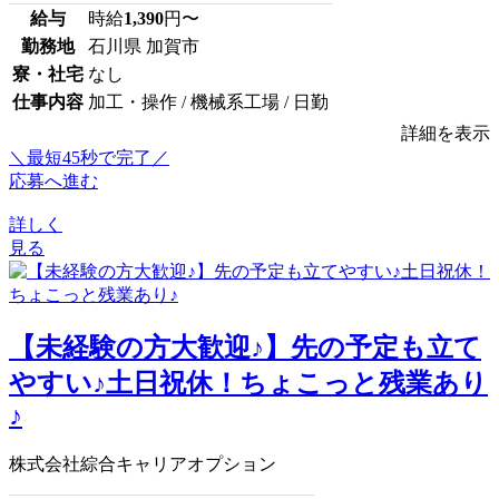
給与
時給
1,390
円〜
勤務地
石川県 加賀市
寮・社宅
なし
仕事内容
加工・操作 / 機械系工場 / 日勤
詳細を表示
＼最短45秒で完了／
応募へ進む
詳しく
見る
【未経験の方大歓迎♪】先の予定も立て
やすい♪土日祝休！ちょこっと残業あり
♪
株式会社綜合キャリアオプション