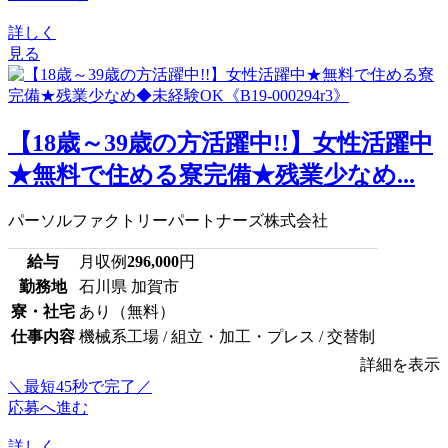
詳しく
見る
【18歳～39歳の方活躍中!!】女性活躍中
★無料で住める寮完備★残業少なめ...
パーソルファクトリーパートナーズ株式会社
給与
月収例
296,000
円
勤務地
石川県 加賀市
寮・社宅
あり（無料）
仕事内容
機械系工場 / 組立・加工・プレス / 交替制
詳細を表示
＼最短45秒で完了／
応募へ進む
詳しく