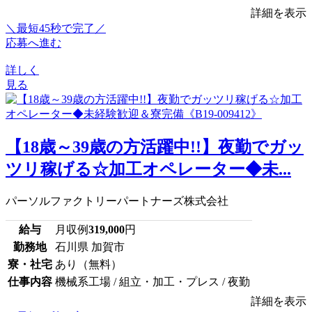
詳細を表示
＼最短45秒で完了／
応募へ進む
詳しく
見る
【18歳～39歳の方活躍中!!】夜勤でガッ
ツリ稼げる☆加工オペレーター◆未...
パーソルファクトリーパートナーズ株式会社
給与
月収例
319,000
円
勤務地
石川県 加賀市
寮・社宅
あり（無料）
仕事内容
機械系工場 / 組立・加工・プレス / 夜勤
詳細を表示