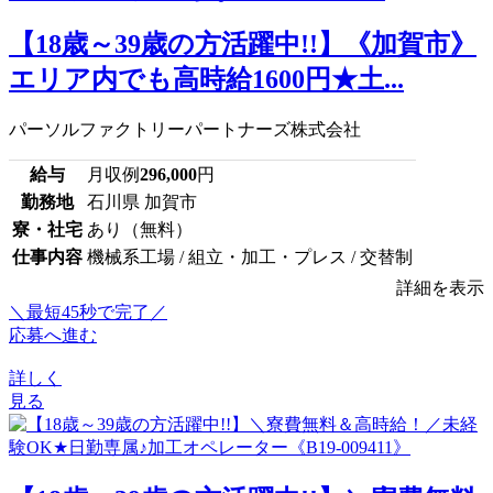
【18歳～39歳の方活躍中!!】《加賀市》
エリア内でも高時給1600円★土...
パーソルファクトリーパートナーズ株式会社
給与
月収例
296,000
円
勤務地
石川県 加賀市
寮・社宅
あり（無料）
仕事内容
機械系工場 / 組立・加工・プレス / 交替制
詳細を表示
＼最短45秒で完了／
応募へ進む
詳しく
見る