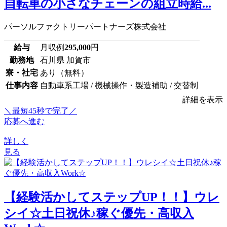
自転車の小さなチェーンの組立時給...
パーソルファクトリーパートナーズ株式会社
給与
月収例
295,000
円
勤務地
石川県 加賀市
寮・社宅
あり（無料）
仕事内容
自動車系工場 / 機械操作・製造補助 / 交替制
詳細を表示
＼最短45秒で完了／
応募へ進む
詳しく
見る
【経験活かしてステップUP！！】ウレ
シイ☆土日祝休♪稼ぐ優先・高収入