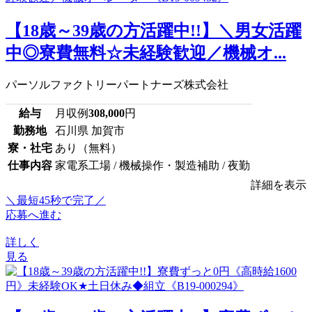
【18歳～39歳の方活躍中!!】＼男女活躍
中◎寮費無料☆未経験歓迎／機械オ...
パーソルファクトリーパートナーズ株式会社
給与
月収例
308,000
円
勤務地
石川県 加賀市
寮・社宅
あり（無料）
仕事内容
家電系工場 / 機械操作・製造補助 / 夜勤
詳細を表示
＼最短45秒で完了／
応募へ進む
詳しく
見る