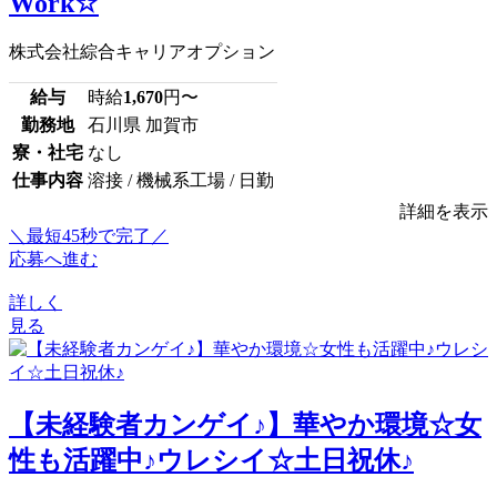
Work☆
株式会社綜合キャリアオプション
給与
時給
1,670
円〜
勤務地
石川県 加賀市
寮・社宅
なし
仕事内容
溶接 / 機械系工場 / 日勤
詳細を表示
＼最短45秒で完了／
応募へ進む
詳しく
見る
【未経験者カンゲイ♪】華やか環境☆女
性も活躍中♪ウレシイ☆土日祝休♪