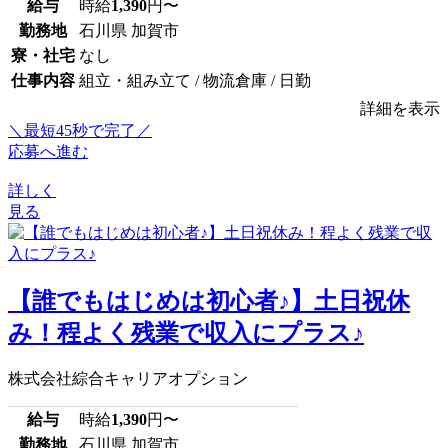
給与
時給
1,390
円〜
勤務地
石川県 加賀市
寮・社宅
なし
仕事内容
組立・組み立て / 物流倉庫 / 日勤
詳細を表示
＼最短45秒で完了／
応募へ進む
詳しく
見る
【誰でもはじめは初心者♪】土日祝休
み！程よく残業で収入にプラス♪
株式会社綜合キャリアオプション
給与
時給
1,390
円〜
勤務地
石川県 加賀市