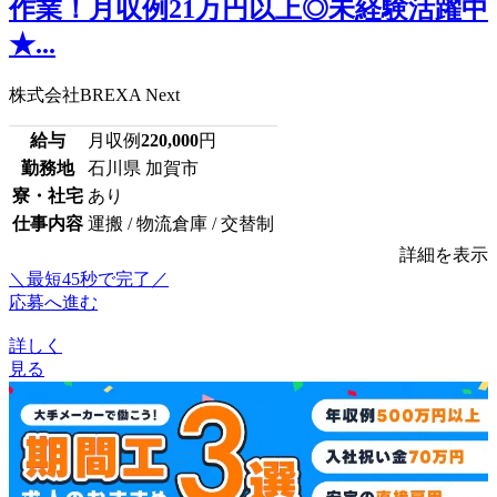
作業！月収例21万円以上◎未経験活躍中
★...
株式会社BREXA Next
給与
月収例
220,000
円
勤務地
石川県 加賀市
寮・社宅
あり
仕事内容
運搬 / 物流倉庫 / 交替制
詳細を表示
＼最短45秒で完了／
応募へ進む
詳しく
見る