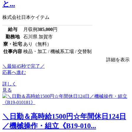
と...
株式会社日本ケイテム
給与
月収例
385,000
円
勤務地
石川県 加賀市
寮・社宅
あり（無料）
仕事内容
検品・加工 / 機械系工場 / 交替制
詳細を表示
＼最短45秒で完了／
応募へ進む
詳しく
見る
＼日勤＆高時給1500円☆年間休日124日
／機械操作・組立《B19-010...