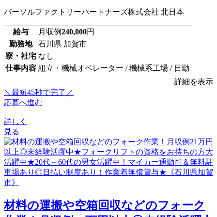
パーソルファクトリーパートナーズ株式会社 北日本
給与
月収例
240,000
円
勤務地
石川県 加賀市
寮・社宅
なし
仕事内容
組立・機械オペレーター / 機械系工場 / 日勤
詳細を表示
＼最短45秒で完了／
応募へ進む
詳しく
見る
材料の運搬や空箱回収などのフォーク