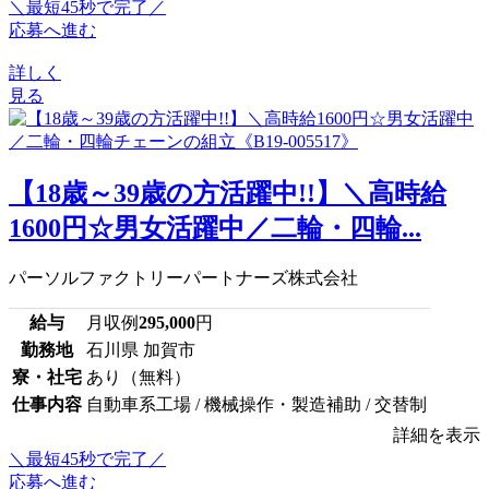
＼最短45秒で完了／
応募へ進む
詳しく
見る
【18歳～39歳の方活躍中!!】＼高時給
1600円☆男女活躍中／二輪・四輪...
パーソルファクトリーパートナーズ株式会社
給与
月収例
295,000
円
勤務地
石川県 加賀市
寮・社宅
あり（無料）
仕事内容
自動車系工場 / 機械操作・製造補助 / 交替制
詳細を表示
＼最短45秒で完了／
応募へ進む