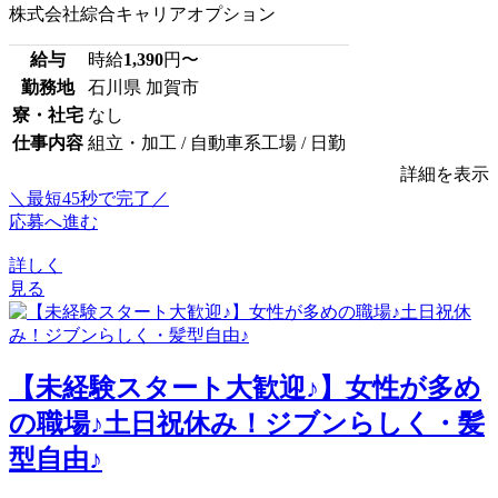
株式会社綜合キャリアオプション
給与
時給
1,390
円〜
勤務地
石川県 加賀市
寮・社宅
なし
仕事内容
組立・加工 / 自動車系工場 / 日勤
詳細を表示
＼最短45秒で完了／
応募へ進む
詳しく
見る
【未経験スタート大歓迎♪】女性が多め
の職場♪土日祝休み！ジブンらしく・髪
型自由♪