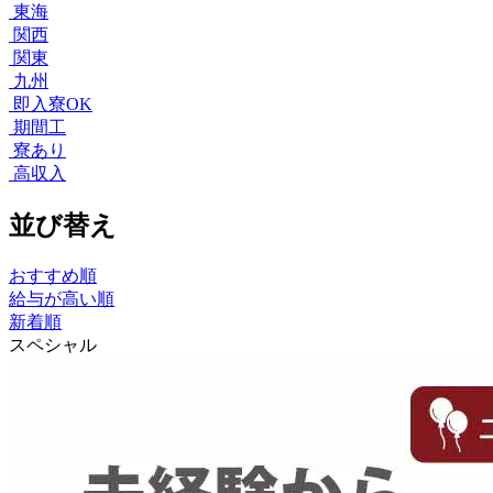
東海
関西
関東
九州
即入寮OK
期間工
寮あり
高収入
並び替え
おすすめ順
給与が高い順
新着順
スペシャル