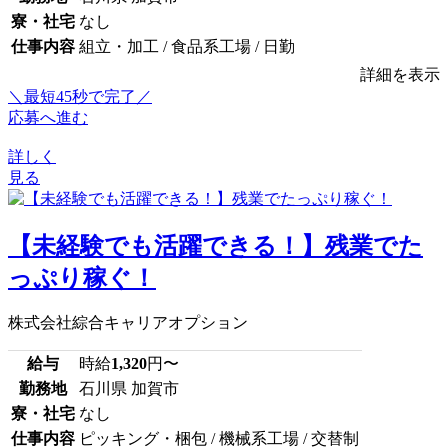
寮・社宅
なし
仕事内容
組立・加工 / 食品系工場 / 日勤
詳細を表示
＼最短45秒で完了／
応募へ進む
詳しく
見る
【未経験でも活躍できる！】残業でた
っぷり稼ぐ！
株式会社綜合キャリアオプション
給与
時給
1,320
円〜
勤務地
石川県 加賀市
寮・社宅
なし
仕事内容
ピッキング・梱包 / 機械系工場 / 交替制