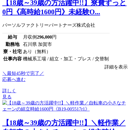
【18歳～39歳の方活躍中!!】寮費ずっと
0円《高時給1600円》未経験O...
パーソルファクトリーパートナーズ株式会社
給与
月収例
296,000
円
勤務地
石川県 加賀市
寮・社宅
あり（無料）
仕事内容
機械系工場 / 組立・加工・プレス / 交替制
詳細を表示
＼最短45秒で完了／
応募へ進む
詳しく
見る
【18歳～39歳の方活躍中!!】＼軽作業／