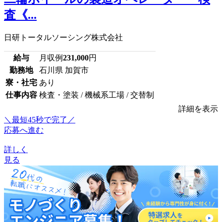
査《...
日研トータルソーシング株式会社
給与
月収例
231,000
円
勤務地
石川県 加賀市
寮・社宅
あり
仕事内容
検査・塗装 / 機械系工場 / 交替制
詳細を表示
＼最短45秒で完了／
応募へ進む
詳しく
見る