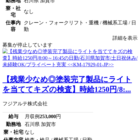
勤務地
石川県 加賀市
寮・社
なし
宅
仕事内
クレーン・フォークリフト・重機 / 機械系工場 / 日
容
勤
詳細を表示
募集が停止しています
【残業少なめ◎塗装完了製品にライト
を当ててキズの検査】時給1250円/8:...
フジアルテ株式会社
給与
月収例
253,000
円
勤務地
石川県 加賀市
寮・社宅
なし
仕事内容
検査・検品 / 機械系工場 / 日勤