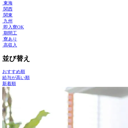
東海
関西
関東
九州
即入寮OK
期間工
寮あり
高収入
並び替え
おすすめ順
給与が高い順
新着順