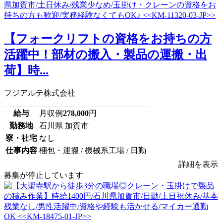
【フォークリフトの資格をお持ちの方
活躍中！部材の搬入・製品の運搬・出
荷】時...
フジアルテ株式会社
給与
月収例
278,000
円
勤務地
石川県 加賀市
寮・社宅
なし
仕事内容
梱包・運搬 / 機械系工場 / 日勤
詳細を表示
募集が停止しています