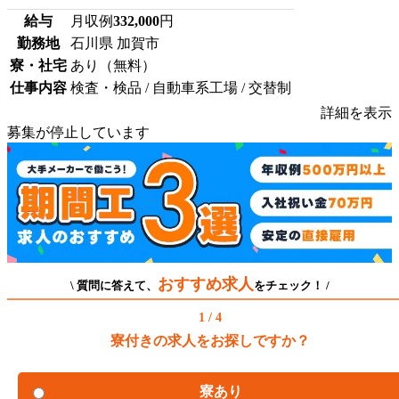
給与
月収例
332,000
円
勤務地
石川県 加賀市
寮・社宅
あり（無料）
仕事内容
検査・検品 / 自動車系工場 / 交替制
詳細を表示
募集が停止しています
おすすめ求人
\ 質問に答えて、
をチェック！ /
1 / 4
寮付きの求人をお探しですか？
寮あり