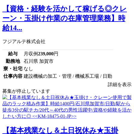
【資格・経験を活かして稼げる◎クレ
ーン・玉掛け作業の在庫管理業務】時
給14...
フジアルテ株式会社
給与
月収例
239,000
円
勤務地
石川県 加賀市
寮・社宅
なし
仕事内容
建設機械の加工・管理 / 機械系工場 / 日勤
詳細を表示
募集が停止しています
【基本残業なし＆土日祝休み★玉掛