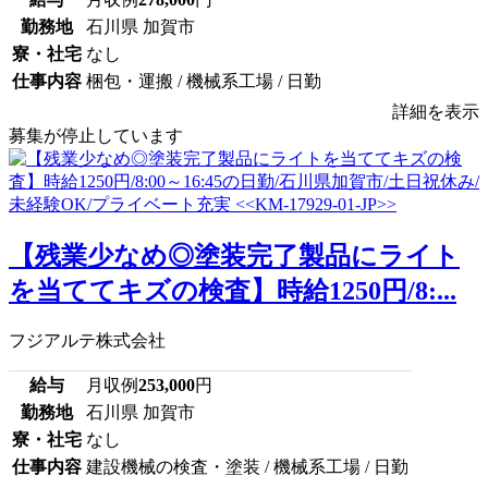
勤務地
石川県 加賀市
寮・社宅
なし
仕事内容
梱包・運搬 / 機械系工場 / 日勤
詳細を表示
募集が停止しています
【残業少なめ◎塗装完了製品にライト
を当ててキズの検査】時給1250円/8:...
フジアルテ株式会社
給与
月収例
253,000
円
勤務地
石川県 加賀市
寮・社宅
なし
仕事内容
建設機械の検査・塗装 / 機械系工場 / 日勤