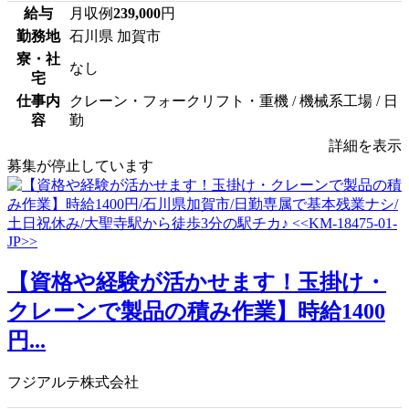
給与
月収例
239,000
円
勤務地
石川県 加賀市
寮・社
なし
宅
仕事内
クレーン・フォークリフト・重機 / 機械系工場 / 日
容
勤
詳細を表示
募集が停止しています
【資格や経験が活かせます！玉掛け・
クレーンで製品の積み作業】時給1400
円...
フジアルテ株式会社