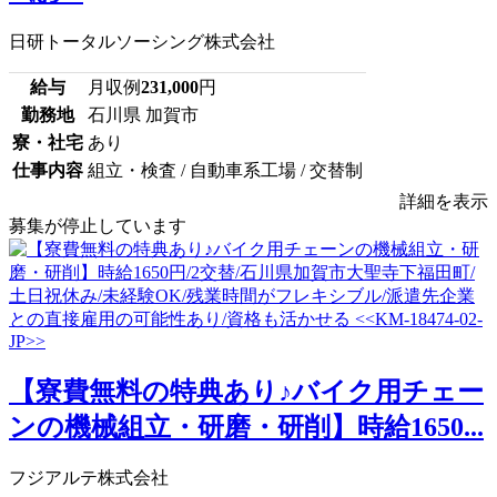
日研トータルソーシング株式会社
給与
月収例
231,000
円
勤務地
石川県 加賀市
寮・社宅
あり
仕事内容
組立・検査 / 自動車系工場 / 交替制
詳細を表示
募集が停止しています
【寮費無料の特典あり♪バイク用チェー
ンの機械組立・研磨・研削】時給1650...
フジアルテ株式会社