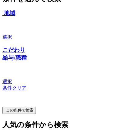
地域
選択
こだわり
給与/職種
選択
条件クリア
この条件で検索
人気の条件から検索