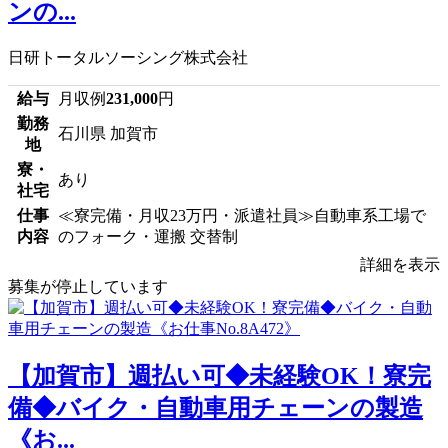
ンの...
日研トータルソーシング株式会社
給与
月収例
231,000
円
勤務
石川県 加賀市
地
寮・
あり
社宅
仕事
≪寮完備・月収23万円・派遣社員≫自動車系工場で
内容
のフォーク・運搬 交替制
詳細を表示
募集が停止しています
【加賀市】週払い可◆未経験OK！寮完
備◆バイク・自動車用チェーンの製造
《お...