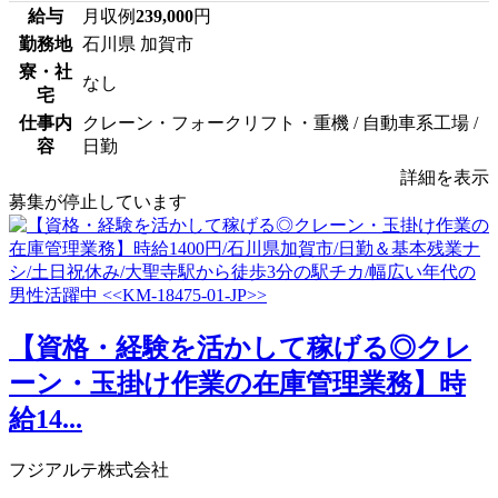
給与
月収例
239,000
円
勤務地
石川県 加賀市
寮・社
なし
宅
仕事内
クレーン・フォークリフト・重機 / 自動車系工場 /
容
日勤
詳細を表示
募集が停止しています
【資格・経験を活かして稼げる◎クレ
ーン・玉掛け作業の在庫管理業務】時
給14...
フジアルテ株式会社