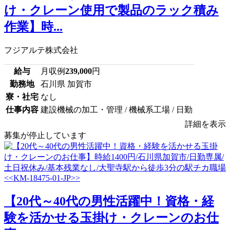
け・クレーン使用で製品のラック積み
作業】時...
フジアルテ株式会社
給与
月収例
239,000
円
勤務地
石川県 加賀市
寮・社宅
なし
仕事内容
建設機械の加工・管理 / 機械系工場 / 日勤
詳細を表示
募集が停止しています
【20代～40代の男性活躍中！資格・経
験を活かせる玉掛け・クレーンのお仕