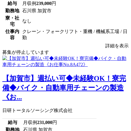
給与
月収例
239,000
円
勤務地
石川県 加賀市
寮・社
なし
宅
仕事内
クレーン・フォークリフト・重機 / 機械系工場 / 日
容
勤
詳細を表示
募集が停止しています
【加賀市】週払い可◆未経験OK！寮完
備◆バイク・自動車用チェーンの製造
《お...
日研トータルソーシング株式会社
給与
月収例
231,000
円
勤務地
石川県 加賀市