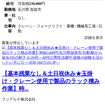
給与
月収例
239,000
円
勤務地
石川県 加賀市
寮・社
なし
宅
仕事内
クレーン・フォークリフト・重機 / 機械系工場 / 日
容
勤
詳細を表示
募集が停止しています
【基本残業なし＆土日祝休み★玉掛
け・クレーン使用で製品のラック積み
作業】時...
フジアルテ株式会社