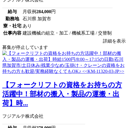
給与
月収例
284,000
円
勤務地
石川県 加賀市
寮・社宅
あり
仕事内容
建設機械の組立・加工 / 機械系工場 / 交替制
詳細を表示
募集が停止しています
【フォークリフトの資格をお持ちの方
活躍中！部材の搬入・製品の運搬・出
荷】時...
フジアルテ株式会社
給与
月収例
278,000
円