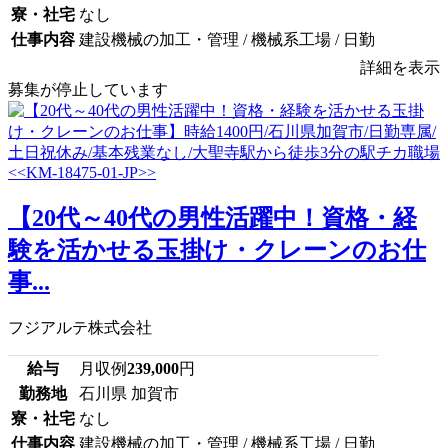
寮・社宅
なし
仕事内容
建設機械の加工・管理 / 機械系工場 / 日勤
詳細を表示
募集が停止しています
【20代～40代の男性活躍中！資格・経
験を活かせる玉掛け・クレーンのお仕
事...
フジアルテ株式会社
給与
月収例
239,000
円
勤務地
石川県 加賀市
寮・社宅
なし
仕事内容
建設機械の加工・管理 / 機械系工場 / 日勤