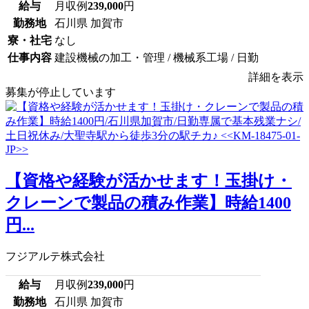
給与
月収例
239,000
円
勤務地
石川県 加賀市
寮・社宅
なし
仕事内容
建設機械の加工・管理 / 機械系工場 / 日勤
詳細を表示
募集が停止しています
【資格や経験が活かせます！玉掛け・
クレーンで製品の積み作業】時給1400
円...
フジアルテ株式会社
給与
月収例
239,000
円
勤務地
石川県 加賀市