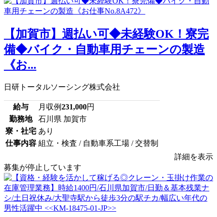
【加賀市】週払い可◆未経験OK！寮完
備◆バイク・自動車用チェーンの製造
《お...
日研トータルソーシング株式会社
給与
月収例
231,000
円
勤務地
石川県 加賀市
寮・社宅
あり
仕事内容
組立・検査 / 自動車系工場 / 交替制
詳細を表示
募集が停止しています