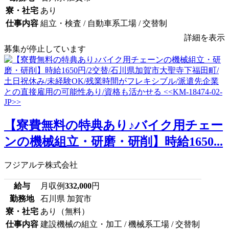
寮・社宅
あり
仕事内容
組立・検査 / 自動車系工場 / 交替制
詳細を表示
募集が停止しています
【寮費無料の特典あり♪バイク用チェー
ンの機械組立・研磨・研削】時給1650...
フジアルテ株式会社
給与
月収例
332,000
円
勤務地
石川県 加賀市
寮・社宅
あり（無料）
仕事内容
建設機械の組立・加工 / 機械系工場 / 交替制