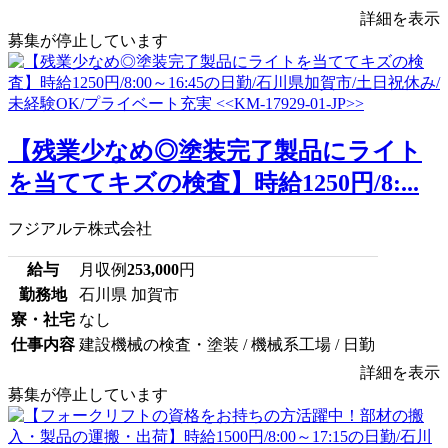
詳細を表示
募集が停止しています
【残業少なめ◎塗装完了製品にライト
を当ててキズの検査】時給1250円/8:...
フジアルテ株式会社
給与
月収例
253,000
円
勤務地
石川県 加賀市
寮・社宅
なし
仕事内容
建設機械の検査・塗装 / 機械系工場 / 日勤
詳細を表示
募集が停止しています