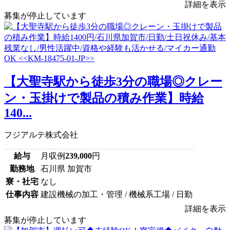
詳細を表示
募集が停止しています
【大聖寺駅から徒歩3分の職場◎クレー
ン・玉掛けで製品の積み作業】時給
140...
フジアルテ株式会社
給与
月収例
239,000
円
勤務地
石川県 加賀市
寮・社宅
なし
仕事内容
建設機械の加工・管理 / 機械系工場 / 日勤
詳細を表示
募集が停止しています