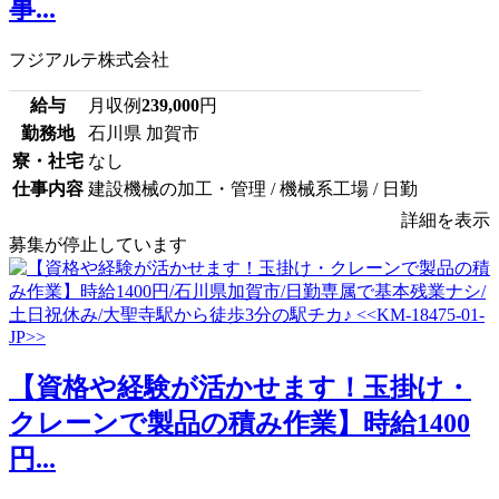
事...
フジアルテ株式会社
給与
月収例
239,000
円
勤務地
石川県 加賀市
寮・社宅
なし
仕事内容
建設機械の加工・管理 / 機械系工場 / 日勤
詳細を表示
募集が停止しています
【資格や経験が活かせます！玉掛け・
クレーンで製品の積み作業】時給1400
円...