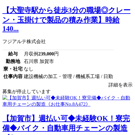
【大聖寺駅から徒歩3分の職場◎クレー
ン・玉掛けで製品の積み作業】時給
140...
フジアルテ株式会社
給与
月収例
239,000
円
勤務地
石川県 加賀市
寮・社宅
なし
仕事内容
建設機械の加工・管理 / 機械系工場 / 日勤
詳細を表示
募集が停止しています
【加賀市】週払い可◆未経験OK！寮完
備◆バイク・自動車用チェーンの製造