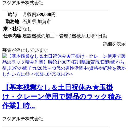
フジアルテ株式会社
給与
月収例
239,000
円
勤務地
石川県 加賀市
寮・社宅
なし
仕事内容
建設機械の加工・管理 / 機械系工場 / 日勤
詳細を表示
募集が停止しています
【基本残業なし＆土日祝休み★玉掛
け・クレーン使用で製品のラック積み
作業】時...
フジアルテ株式会社