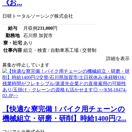
《お...
日研トータルソーシング株式会社
給与
月収例
231,000
円
勤務地
石川県 加賀市
寮・社宅
あり
仕事内容
組立・検査 / 自動車系工場 / 交替制
詳細を表示
募集が停止しています
【快適な寮完備！バイク用チェーンの
機械組立・研磨・研削】時給1400円/2...
フジアルテ株式会社