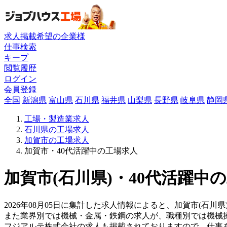
求人掲載希望の企業様
仕事検索
キープ
閲覧履歴
ログイン
会員登録
全国
新潟県
富山県
石川県
福井県
山梨県
長野県
岐阜県
静岡
工場・製造業求人
石川県の工場求人
加賀市の工場求人
加賀市・40代活躍中の工場求人
加賀市(石川県)・40代活躍中
2026年08月05日に集計した求人情報によると、加賀市(石川県
また業界別では機械・金属・鉄鋼の求人が、職種別では機械
フジアルテ株式会社の求人も掲載されておりますので、仕事