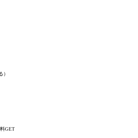
る）
料GET