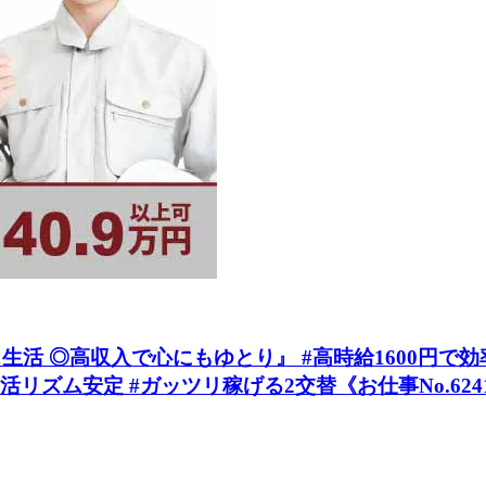
 ◎高収入で心にもゆとり』 #高時給1600円で効率
リズム安定 #ガッツリ稼げる2交替《お仕事No.624