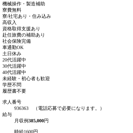
機械操作・製造補助
寮費無料
寮/社宅あり・住み込み
高収入
資格取得支援あり
赴任旅費の補助あり
社会保険完備
車通勤OK
土日休み
20代活躍中
30代活躍中
40代活躍中
未経験・初心者も歓迎
学歴不問
履歴書不要
求人番号
936363 （電話応募で必要になります。）
給与
月収例
385,000
円
時給1600円