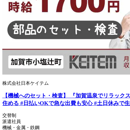
株式会社日本ケイテム
【機械へのセット・検査】 『加賀温泉でリラックス生活
住める #日払いOKで急な出費も安心 #土日休みで生活
交替制
派遣社員
機械・金属・鉄鋼