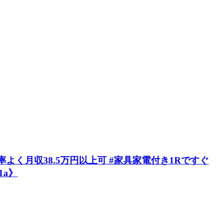
よく月収38.5万円以上可 #家具家電付き1Rですぐ
1a》