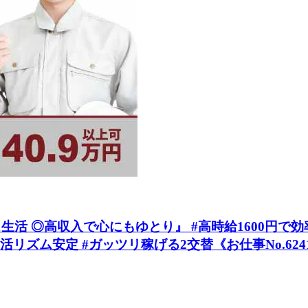
 ◎高収入で心にもゆとり』 #高時給1600円で効率
リズム安定 #ガッツリ稼げる2交替《お仕事No.624