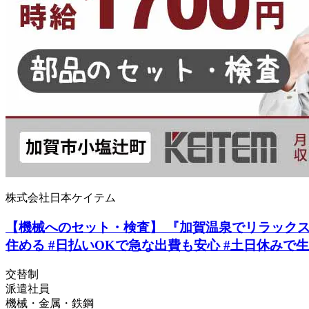
株式会社日本ケイテム
【機械へのセット・検査】 『加賀温泉でリラックス生活
住める #日払いOKで急な出費も安心 #土日休みで生活
交替制
派遣社員
機械・金属・鉄鋼