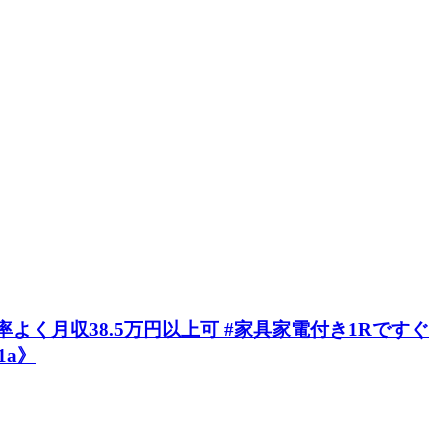
よく月収38.5万円以上可 #家具家電付き1Rですぐ
1a》