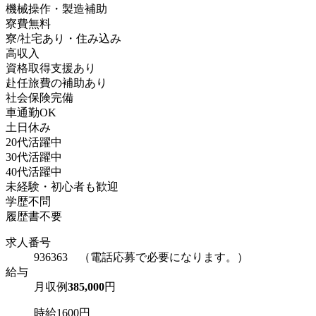
機械操作・製造補助
寮費無料
寮/社宅あり・住み込み
高収入
資格取得支援あり
赴任旅費の補助あり
社会保険完備
車通勤OK
土日休み
20代活躍中
30代活躍中
40代活躍中
未経験・初心者も歓迎
学歴不問
履歴書不要
求人番号
936363 （電話応募で必要になります。）
給与
月収例
385,000
円
時給1600円