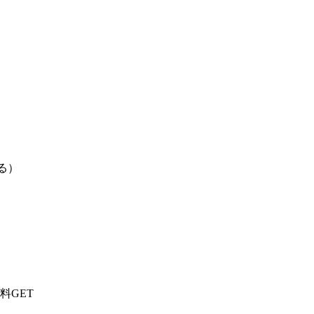
る）
料GET