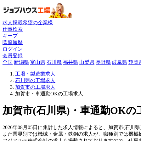
求人掲載希望の企業様
仕事検索
キープ
閲覧履歴
ログイン
会員登録
全国
新潟県
富山県
石川県
福井県
山梨県
長野県
岐阜県
静岡
工場・製造業求人
石川県の工場求人
加賀市の工場求人
加賀市・車通勤OKの工場求人
加賀市(石川県)・車通勤OKの
2026年08月05日に集計した求人情報によると、加賀市(石川
また業界別では機械・金属・鉄鋼の求人が、職種別では機械
フジアルテ株式会社の求人も掲載されておりますので、仕事