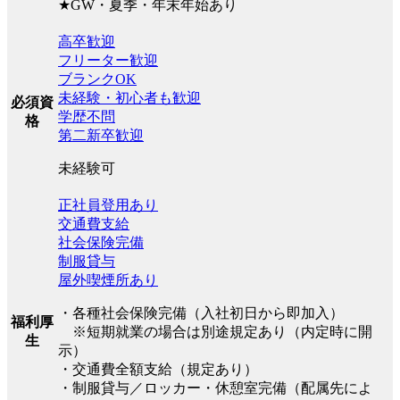
★GW・夏季・年末年始あり
高卒歓迎
フリーター歓迎
ブランクOK
未経験・初心者も歓迎
必須資
学歴不問
格
第二新卒歓迎
未経験可
正社員登用あり
交通費支給
社会保険完備
制服貸与
屋外喫煙所あり
・各種社会保険完備（入社初日から即加入）
福利厚
※短期就業の場合は別途規定あり（内定時に開
生
示）
・交通費全額支給（規定あり）
・制服貸与／ロッカー・休憩室完備（配属先によ