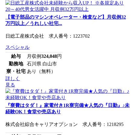
【電子部品のマシンオペレーター・検査など】月収例32
万円以上／うれしい社宅...
日総工産株式会社 求人番号：1223702
スペシャル
給与
月収例
324,048
円
勤務地
石川県 白山市
寮・社宅
あり（無料）
詳しく
見る
『寮費はタダ！』家電付き1R寮完備★人気の『日勤』♪未
経験OK！食堂や売店あり
株式会社綜合キャリアオプション 求人番号：1218295