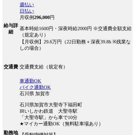
週払い
日払い
月収例
296,000
円
給与詳
基本時給1600円・深夜時給2000円 ※交通費全額支給
細
（規定あり）
【月収例】29.6万円（22日勤務＋深夜39.8h ※残業な
しの場合）
交通費支給（規定有）
交通費
車通勤OK
バイク通勤OK
石川県 加賀市
石川県加賀市大聖寺下福田町
IRいしかわ鉄道 大聖寺駅
「大聖寺駅」から車で10分
★マイカー通勤OK（無料駐車場あり）
勤務地
【受動喫煙対策】