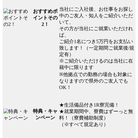
当社にご入社後、お仕事をお探し
おすすめポ
中のご友人・知人をご紹介いただ
イントその
いて、
2！
その方が当社にご就業いただけれ
ば、
ご紹介1名につき5万円をお支払い
致します！（一定期間ご就業後/規
定有）
※ご紹介いただけるのは当社に在
籍中に限ります
※他拠点での勤務の場合も対象に
なりますので県外のご友人でも
OK！
★生活備品付き1R寮完備！
特典・キャ
★就業期間中、寮費はずーっと無
ンペーン
料！（寮費補助制度）
（※すべて規定あり）