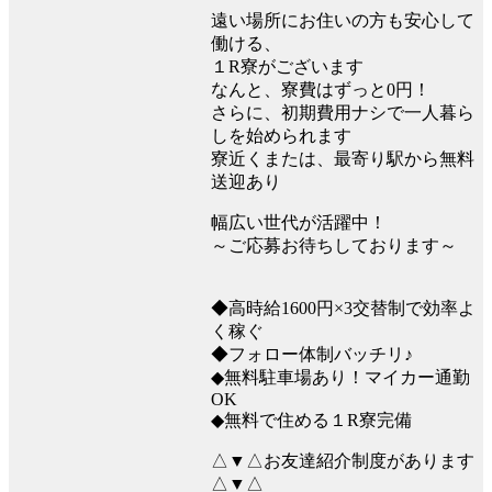
遠い場所にお住いの方も安心して
働ける、
１R寮がございます
なんと、寮費はずっと0円！
さらに、初期費用ナシで一人暮ら
しを始められます
寮近くまたは、最寄り駅から無料
送迎あり
幅広い世代が活躍中！
～ご応募お待ちしております～
◆高時給1600円×3交替制で効率よ
く稼ぐ
◆フォロー体制バッチリ♪
◆無料駐車場あり！マイカー通勤
OK
◆無料で住める１R寮完備
△▼△お友達紹介制度があります
△▼△