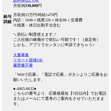
給料前払いOK
月収例
330,000
円
月収例33万円/時給1470円
給与
内訳：164h＋残業32h＋休出8h＋交通費
詳細
※残業・休日出勤手当含む
＼前払い制度使えます／
ご入社後の稼働分で前払い可能です！（規定有）
しかも、アプリでカンタンに申請できちゃう♪
大量募集
リモート面接OK
履歴書不要
「Webで応募」「電話で応募」ボタンよりご応募をお
願いいたします。
●-4465-6632●
こちらの番号より、応募後最短【5分以内】でお電話
またはメールにて選考のご案内をさせていただきま
す。