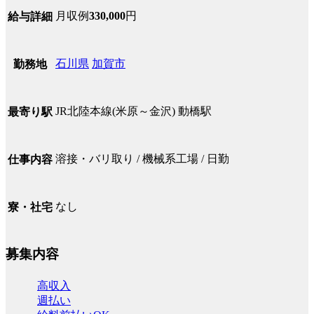
月収例
330,000
円
給与詳細
石川県
加賀市
勤務地
JR北陸本線(米原～金沢) 動橋駅
最寄り駅
溶接・バリ取り / 機械系工場 / 日勤
仕事内容
なし
寮・社宅
募集内容
高収入
週払い