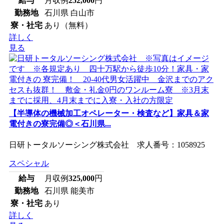
給与
月収例
252,000
円
勤務地
石川県 白山市
寮・社宅
あり（無料）
詳しく
見る
【半導体の機械加工オペレーター・検査など】家具＆家
電付きの寮完備◎＜石川県...
日研トータルソーシング株式会社 求人番号：1058925
スペシャル
給与
月収例
325,000
円
勤務地
石川県 能美市
寮・社宅
あり
詳しく