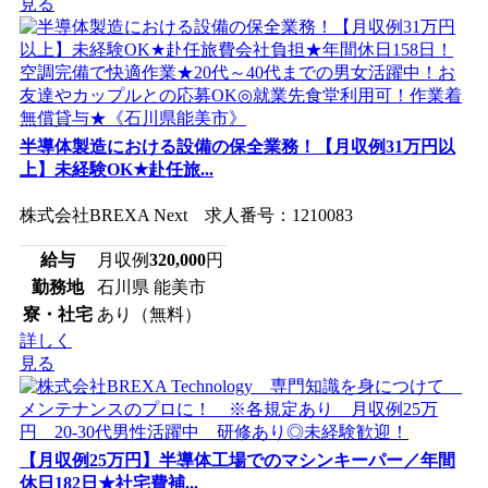
見る
半導体製造における設備の保全業務！【月収例31万円以
上】未経験OK★赴任旅...
株式会社BREXA Next 求人番号：1210083
給与
月収例
320,000
円
勤務地
石川県 能美市
寮・社宅
あり（無料）
詳しく
見る
【月収例25万円】半導体工場でのマシンキーパー／年間
休日182日★社宅費補...