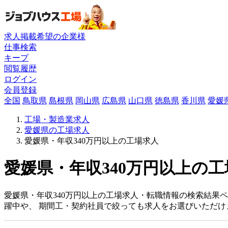
求人掲載希望の企業様
仕事検索
キープ
閲覧履歴
ログイン
会員登録
全国
鳥取県
島根県
岡山県
広島県
山口県
徳島県
香川県
愛媛
工場・製造業求人
愛媛県の工場求人
愛媛県・年収340万円以上の工場求人
愛媛県・年収340万円以上の工
愛媛県・年収340万円以上の工場求人・転職情報の検索結果
躍中や、 期間工・契約社員で絞っても求人をお選びいただけ