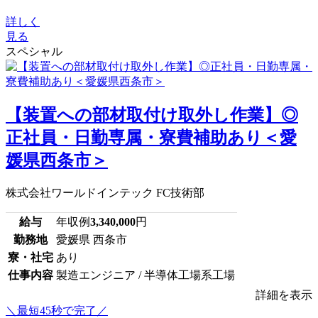
詳しく
見る
スペシャル
【装置への部材取付け取外し作業】◎
正社員・日勤専属・寮費補助あり＜愛
媛県西条市＞
株式会社ワールドインテック FC技術部
給与
年収例
3,340,000
円
勤務地
愛媛県 西条市
寮・社宅
あり
仕事内容
製造エンジニア / 半導体工場系工場
詳細を表示
＼最短45秒で完了／