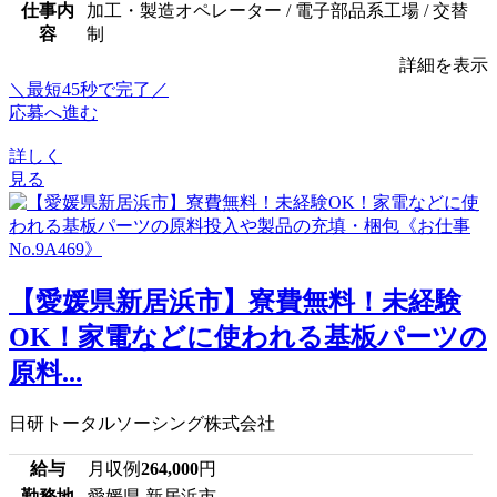
仕事内
加工・製造オペレーター / 電子部品系工場 / 交替
容
制
詳細を表示
＼最短45秒で完了／
応募へ進む
詳しく
見る
【愛媛県新居浜市】寮費無料！未経験
OK！家電などに使われる基板パーツの
原料...
日研トータルソーシング株式会社
給与
月収例
264,000
円
勤務地
愛媛県 新居浜市