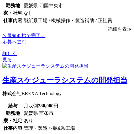
勤務地
愛媛県 四国中央市
寮・社宅
なし
仕事内容
製紙系工場 / 機械操作・製造補助 / 正社員
詳細を表示
＼最短45秒で完了／
応募へ進む
詳しく
見る
生産スケジューラシステムの開発担当
株式会社BREXA Technology
給与
月収例
280,000
円
勤務地
愛媛県 西条市
寮・社宅
あり
仕事内容
管理・製造 / 機械系工場