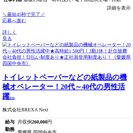
詳細を表示
＼最短45秒で完了／
応募へ進む
詳しく
見る
トイレットペーパーなどの紙製品の機
械オペレーター！20代～40代の男性活
躍...
株式会社BREXA Next
給与
月収例
260,000
円
勤務
愛媛県 四国中央市