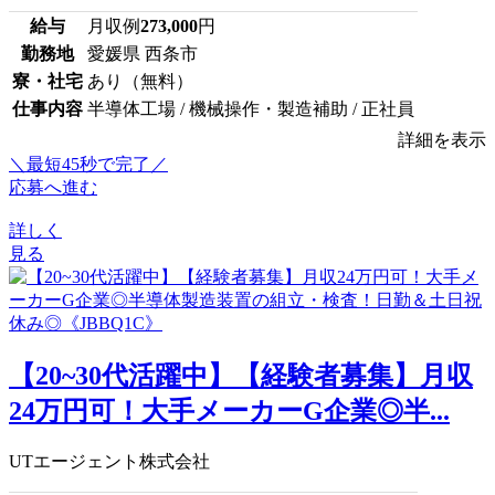
給与
月収例
273,000
円
勤務地
愛媛県 西条市
寮・社宅
あり（無料）
仕事内容
半導体工場 / 機械操作・製造補助 / 正社員
詳細を表示
＼最短45秒で完了／
応募へ進む
詳しく
見る
【20~30代活躍中】【経験者募集】月収
24万円可！大手メーカーG企業◎半...
UTエージェント株式会社