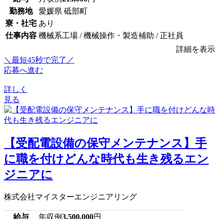
勤務地
愛媛県 砥部町
寮・社宅
あり
仕事内容
機械系工場 / 機械操作・製造補助 / 正社員
詳細を表示
＼最短45秒で完了／
応募へ進む
詳しく
見る
【受配電設備の保守メンテナンス】手
に職を付けどんな時代も生き残るエン
ジニアに
株式会社マイスターエンジニアリング
給与
年収例
3,500,000
円