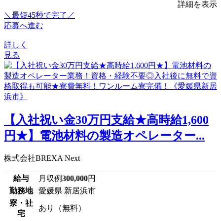
詳細を表示
＼最短45秒で完了／
応募へ進む
詳しく
見る
【入社祝い金30万円支給★高時給1,600
円★】電池材料の製造オペレーター...
株式会社BREXA Next
給与
月収例
300,000
円
勤務地
愛媛県 新居浜市
寮・社
あり（無料）
宅