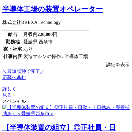
半導体工場の装置オペレーター
株式会社BREXA Technology
給与
月収例
220,000
円
勤務地
愛媛県 西条市
寮・社宅
あり
仕事内容
製造マシンの操作 / 半導体工場
詳細を表示
＼最短45秒で完了／
応募へ進む
詳しく
見る
スペシャル
【半導体装置の組立】◎正社員・日