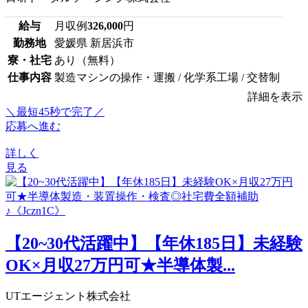
給与
月収例
326,000
円
勤務地
愛媛県 新居浜市
寮・社宅
あり（無料）
仕事内容
製造マシンの操作・運搬 / 化学系工場 / 交替制
詳細を表示
＼最短45秒で完了／
応募へ進む
詳しく
見る
【20~30代活躍中】【年休185日】未経験
OK×月収27万円可★半導体製...
UTエージェント株式会社