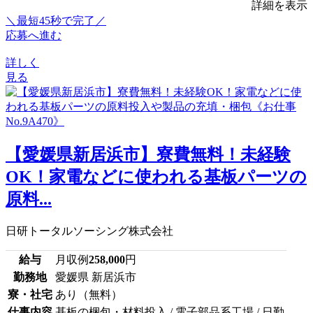
詳細を表示
＼最短45秒で完了／
応募へ進む
詳しく
見る
【愛媛県新居浜市】寮費無料！未経験
OK！家電などに使われる基板パーツの
原料...
日研トータルソーシング株式会社
給与
月収例
258,000
円
勤務地
愛媛県 新居浜市
寮・社宅
あり（無料）
仕事内容
基板の梱包・材料投入 / 電子部品系工場 / 日勤