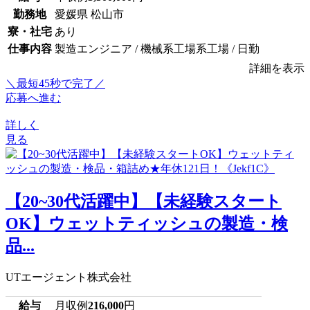
勤務地
愛媛県 松山市
寮・社宅
あり
仕事内容
製造エンジニア / 機械系工場系工場 / 日勤
詳細を表示
＼最短45秒で完了／
応募へ進む
詳しく
見る
【20~30代活躍中】【未経験スタート
OK】ウェットティッシュの製造・検
品...
UTエージェント株式会社
給与
月収例
216,000
円