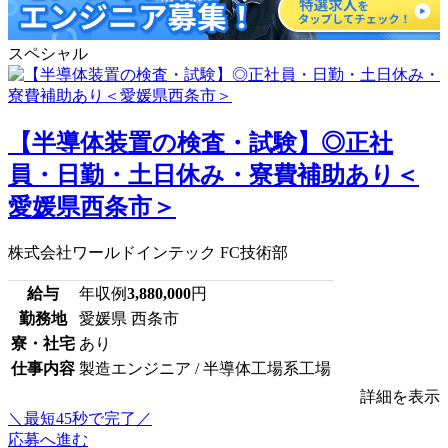
スペシャル
【半導体装置の検査・試験】◎正社
員・日勤・土日休み・寮費補助あり＜
愛媛県西条市＞
株式会社ワールドインテック FC技術部
給与
年収例
3,880,000
円
勤務地
愛媛県 西条市
寮・社宅
あり
仕事内容
製造エンジニア / 半導体工場系工場
詳細を表示
＼最短45秒で完了／
応募へ進む