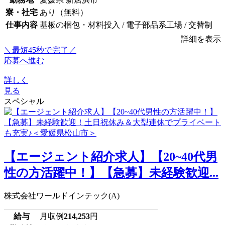
寮・社宅
あり（無料）
仕事内容
基板の梱包・材料投入 / 電子部品系工場 / 交替制
詳細を表示
＼最短45秒で完了／
応募へ進む
詳しく
見る
スペシャル
【エージェント紹介求人】【20~40代男
性の方活躍中！】【急募】未経験歓迎...
株式会社ワールドインテック(A)
給与
月収例
214,253
円