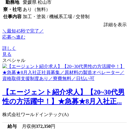
勤務地
愛媛県 松山市
寮・社宅
あり（無料）
仕事内容
加工・塗装 / 機械系工場 / 交替制
詳細を表示
＼最短45秒で完了／
応募へ進む
詳しく
見る
スペシャル
【エージェント紹介求人】【20~30代男
性の方活躍中！】★急募★8月入社正...
株式会社ワールドインテック(A)
給与
月収例
372,350
円