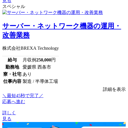
見る
スペシャル
サーバー・ネットワーク機器の運用・
改善業務
株式会社BREXA Technology
給与
月収例
250,000
円
勤務地
愛媛県 西条市
寮・社宅
あり
仕事内容
製造 / 半導体工場
詳細を表示
＼最短45秒で完了／
応募へ進む
詳しく
見る