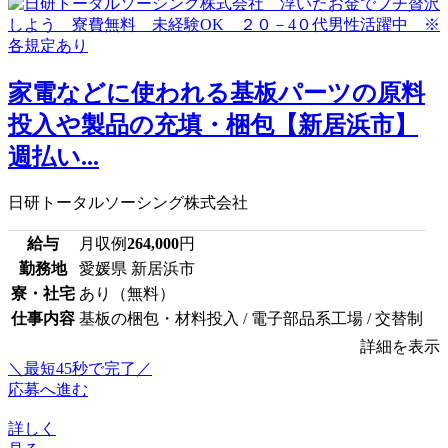
家電などに使われる基板パーツの原料
投入や製品の充填・梱包【新居浜市】
週払い...
日研トータルソーシング株式会社
給与
月収例
264,000
円
勤務地
愛媛県 新居浜市
寮・社宅
あり（無料）
仕事内容
基板の梱包・材料投入 / 電子部品系工場 / 交替制
詳細を表示
＼最短45秒で完了／
応募へ進む
詳しく