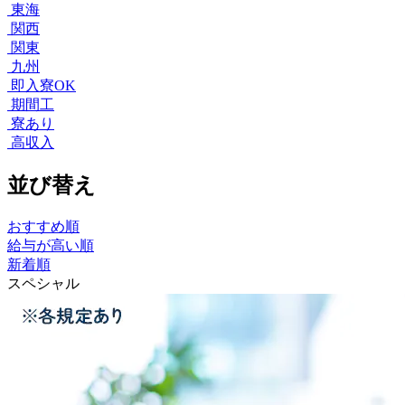
東海
関西
関東
九州
即入寮OK
期間工
寮あり
高収入
並び替え
おすすめ順
給与が高い順
新着順
スペシャル