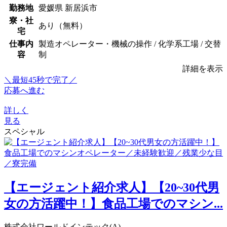
勤務地
愛媛県 新居浜市
寮・社
あり（無料）
宅
仕事内
製造オペレーター・機械の操作 / 化学系工場 / 交替
容
制
詳細を表示
＼最短45秒で完了／
応募へ進む
詳しく
見る
スペシャル
【エージェント紹介求人】【20~30代男
女の方活躍中！】食品工場でのマシン...
株式会社ワールドインテック(A)