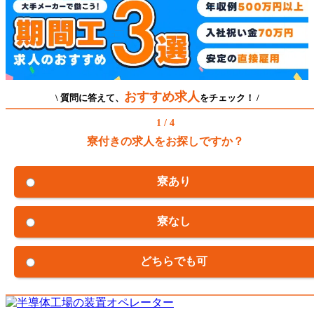
おすすめ求人
\ 質問に答えて、
をチェック！ /
1 / 4
寮付きの求人をお探しですか？
寮あり
寮なし
どちらでも可