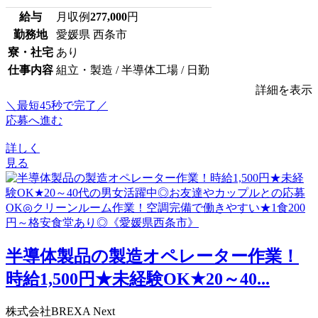
給与
月収例
277,000
円
勤務地
愛媛県 西条市
寮・社宅
あり
仕事内容
組立・製造 / 半導体工場 / 日勤
詳細を表示
＼最短45秒で完了／
応募へ進む
詳しく
見る
半導体製品の製造オペレーター作業！
時給1,500円★未経験OK★20～40...
株式会社BREXA Next