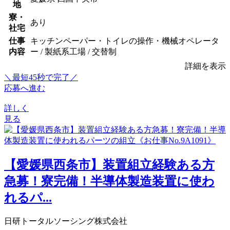
地
寮・
あり
社宅
仕事
キッチンペーパー・トイレの操作・機械オペレータ
内容
ー / 製紙系工場 / 交替制
詳細を表示
＼最短45秒で完了／
応募へ進む
詳しく
見る
【愛媛県西条市】装置組立経験ある方
急募！寮完備！半導体製造装置に使わ
れるパ...
日研トータルソーシング株式会社