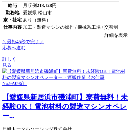
給与
月収例
218,128
円
勤務地
愛媛県 松山市
寮・社宅
あり（無料）
仕事内容
加工・製造マシンの操作 / 機械系工場 / 交替制
詳細を表示
＼最短45秒で完了／
応募へ進む
詳しく
見る
【愛媛県新居浜市磯浦町】寮費無料！未
経験OK！電池材料の製造マシンオペレ
ー...
日研トータルソーシング株式会社