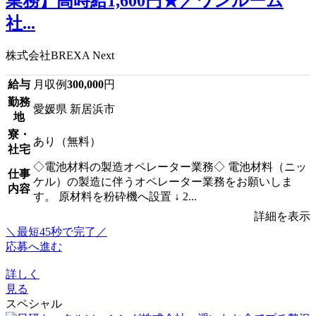
業務】高時給1,600円★／ワンルーム
社...
株式会社BREXA Next
給与
月収例
300,000
円
勤務
愛媛県 新居浜市
地
寮・
あり（無料）
社宅
◇電池材料の製造オペレーター業務◇ 電池材料（ニッ
仕事
ケル）の製造に伴うオペレーター業務をお願いしま
内容
す。 原材料を粉砕機へ設置 ↓ 2...
詳細を表示
＼最短45秒で完了／
応募へ進む
詳しく
見る
スペシャル