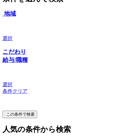
地域
選択
こだわり
給与/職種
選択
条件クリア
この条件で検索
人気の条件から検索