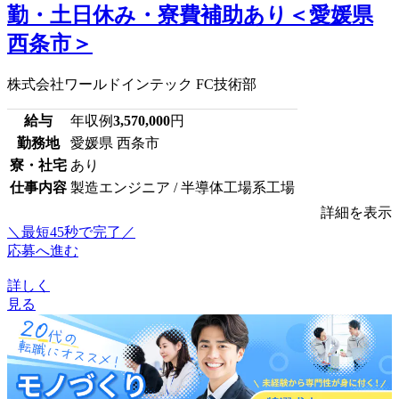
勤・土日休み・寮費補助あり＜愛媛県
西条市＞
株式会社ワールドインテック FC技術部
給与
年収例
3,570,000
円
勤務地
愛媛県 西条市
寮・社宅
あり
仕事内容
製造エンジニア / 半導体工場系工場
詳細を表示
＼最短45秒で完了／
応募へ進む
詳しく
見る