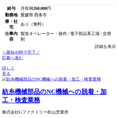
給与
月収例
260,000
円
勤務地
愛媛県 西条市
寮・社
あり（無料）
宅
仕事内
製造オペレーター・操作 / 電子部品系工場 / 交替
容
制
詳細を表示
＼最短45秒で完了／
応募へ進む
詳しく
見る
紡糸機械部品のNC機械への脱着・加
工・検査業務
株式会社Gファクトリー松山営業所