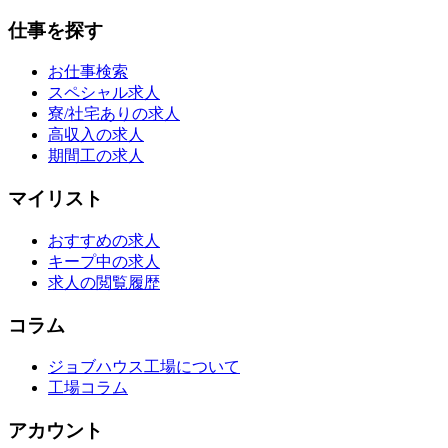
仕事を探す
お仕事検索
スペシャル求人
寮/社宅ありの求人
高収入の求人
期間工の求人
マイリスト
おすすめの求人
キープ中の求人
求人の閲覧履歴
コラム
ジョブハウス工場について
工場コラム
アカウント