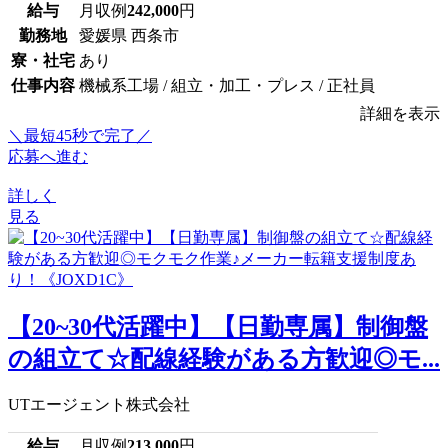
給与
月収例
242,000
円
勤務地
愛媛県 西条市
寮・社宅
あり
仕事内容
機械系工場 / 組立・加工・プレス / 正社員
詳細を表示
＼最短45秒で完了／
応募へ進む
詳しく
見る
【20~30代活躍中】【日勤専属】制御盤
の組立て☆配線経験がある方歓迎◎モ...
UTエージェント株式会社
給与
月収例
213,000
円