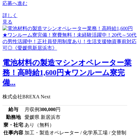
応募へ進む
詳しく
見る
電池材料の製造マシンオペレーター業
務！高時給1,600円★ワンルーム寮完
備...
株式会社BREXA Next
給与
月収例
300,000
円
勤務地
愛媛県 新居浜市
寮・社宅
あり（無料）
仕事内容
加工・製造オペレーター / 化学系工場 / 交替制