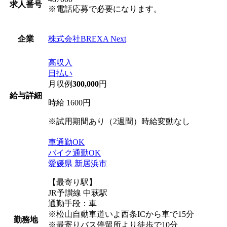
求人番号
※電話応募で必要になります。
株式会社BREXA Next
企業
高収入
日払い
月収例
300,000
円
給与詳細
時給 1600円
※試用期間あり（2週間）時給変動なし
車通勤OK
バイク通勤OK
愛媛県
新居浜市
【最寄り駅】
JR予讃線 中萩駅
通勤手段：車
※松山自動車道いよ西条ICから車で15分
勤務地
※最寄りバス停留所より徒歩で10分