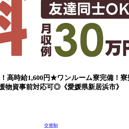
高時給1,600円★ワンルーム寮完備！寮
援物資事前対応可◎《愛媛県新居浜市》
交替制