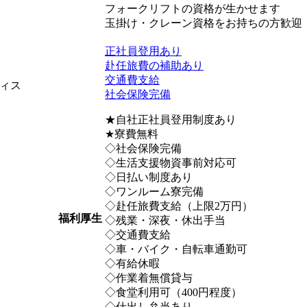
フォークリフトの資格が生かせます
玉掛け・クレーン資格をお持ちの方歓迎
正社員登用あり
赴任旅費の補助あり
交通費支給
ィス
社会保険完備
★自社正社員登用制度あり
★寮費無料
◇社会保険完備
◇生活支援物資事前対応可
◇日払い制度あり
◇ワンルーム寮完備
◇赴任旅費支給（上限2万円）
福利厚生
◇残業・深夜・休出手当
◇交通費支給
◇車・バイク・自転車通勤可
◇有給休暇
◇作業着無償貸与
◇食堂利用可（400円程度）
◇仕出し弁当あり