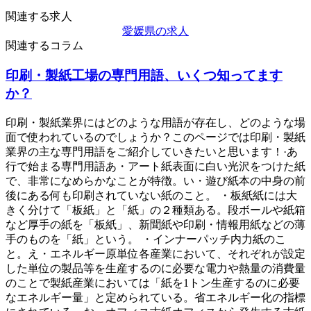
関連する求人
愛媛県の求人
関連するコラム
印刷・製紙工場の専門用語、いくつ知ってます
か？
印刷・製紙業界にはどのような用語が存在し、どのような場
面で使われているのでしょうか？このページでは印刷・製紙
業界の主な専門用語をご紹介していきたいと思います！·あ
行で始まる専門用語あ・アート紙表面に白い光沢をつけた紙
で、非常になめらかなことが特徴。い・遊び紙本の中身の前
後にある何も印刷されていない紙のこと。 ・板紙紙には大
きく分けて「板紙」と「紙」の２種類ある。段ボールや紙箱
など厚手の紙を「板紙」、新聞紙や印刷・情報用紙などの薄
手のものを「紙」という。 ・インナーパッチ内力紙のこ
と。え・エネルギー原単位各産業において、それぞれが設定
した単位の製品等を生産するのに必要な電力や熱量の消費量
のことで製紙産業においては「紙を1トン生産するのに必要
なエネルギー量」と定められている。省エネルギー化の指標