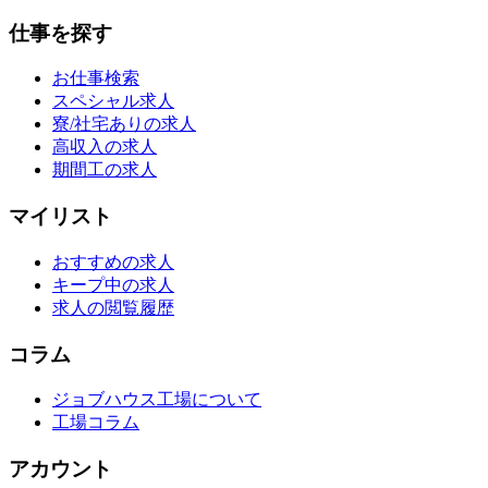
仕事を探す
お仕事検索
スペシャル求人
寮/社宅ありの求人
高収入の求人
期間工の求人
マイリスト
おすすめの求人
キープ中の求人
求人の閲覧履歴
コラム
ジョブハウス工場について
工場コラム
アカウント