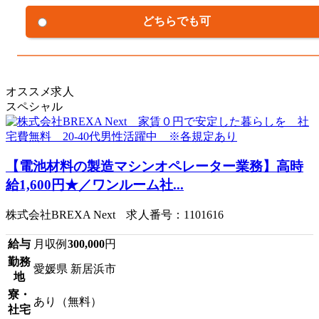
どちらでも可
オススメ求人
スペシャル
【電池材料の製造マシンオペレーター業務】高時
給1,600円★／ワンルーム社...
株式会社BREXA Next 求人番号：1101616
給与
月収例
300,000
円
勤務
愛媛県 新居浜市
地
寮・
あり（無料）
社宅