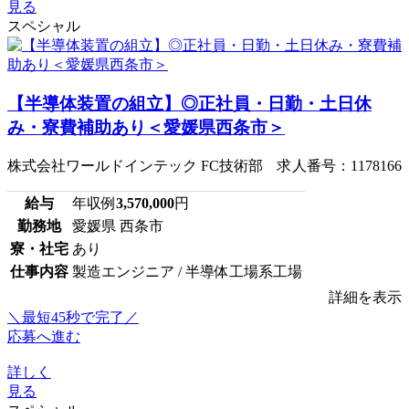
見る
スペシャル
【半導体装置の組立】◎正社員・日勤・土日休
み・寮費補助あり＜愛媛県西条市＞
株式会社ワールドインテック FC技術部 求人番号：1178166
給与
年収例
3,570,000
円
勤務地
愛媛県 西条市
寮・社宅
あり
仕事内容
製造エンジニア / 半導体工場系工場
詳細を表示
＼最短45秒で完了／
応募へ進む
詳しく
見る