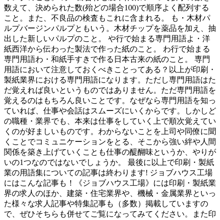
数えて、決められた数(殆どの場合100)で順序よく配列する
こと。また、不良品の検査もこれに含まれる。 も・木材パ
ルプバージンパルプともいう。木材チップを薬品を加え、抽
出した新しいパルプのこと。 や行で始まる専門用語よ・洋
紙西洋から伝わった製法で作った紙のこと。 わ行で始まる
専門用語わ・和紙手すきで作る日本古来の紙のこと。 専門
用語において注意しておくべきことってある？以上が印刷・
製紙業界における専門用語になります。ただし専門用語はた
だ覚えれば良いというものではありません。ただ専門用語を
覚えるのはもちろん良いことです。なぜなら専門用語を知っ
ていれば、仕事や会話はスムーズにいくからです。しかしど
の職種・業界でも、本来は仕事をしていく上で順次覚えてい
くのが好ましいものです。わからないことを上司や同僚に聞
くことでコミュニケーションをとる、そこから強い絆や人間
関係を築き上げていくことも仕事の醍醐味というか、やりが
いの1つなのではないでしょうか。 最後に以上で印刷・製紙
業の用語集についての記事は終わります! ジョブハウス工場
にはこんな記事も！《ジョブハウス工場》には印刷・製紙業
界の求人のほか、建築・住宅業界や、機械・金属業界といっ
た様々な求人記事や特集記事も（多数）掲載していますの
で、ぜひそちらも併せてご覧になってみてください。また印