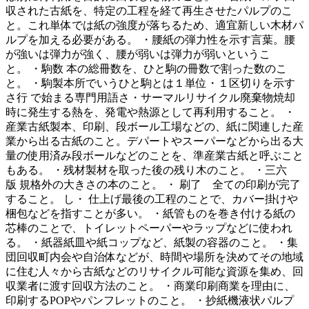
収された古紙を、特定の工程を経て再生させたパルプのこ
と。これ単体では紙の強度が落ちるため、適宜新しい木材パ
ルプを加える必要がある。 ・腰紙の弾力性を示す言葉。腰
が強いは弾力が強く、腰が弱いは弾力が弱いというこ
と。 ・駒数 本の総冊数を、ひと駒の冊数で割った数のこ
と。 ・駒製本所でいうひと駒とは１単位・１区切りを示す
さ行 で始まる専門用語さ・サーマルリサイクル廃棄物焼却
時に発生する熱を、発電や熱源として再利用すること。 ・
産業古紙製本、印刷、段ボール工場などの、紙に関連した産
業から出る古紙のこと。デパートやスーパーなどから出る大
量の使用済み段ボールなどのことを、準産業古紙と呼ぶこと
もある。 ・残材製材を取った後の残り木のこと。 ・三六
版 規格外の大きさの本のこと。 ・ 刷了 全ての印刷が完了
すること。 し・ 仕上げ最後の工程のことで、カバー掛けや
梱包などを指すことが多い。 ・紙管ものを巻き付ける紙の
芯棒のことで、トイレットペーパーやラップなどに使われ
る。 ・紙器紙皿や紙コップなど、紙製の容器のこと。 ・集
団回収町内会や自治体などが、時間や場所を決めてその地域
に住む人々から古紙などのリサイクル可能な資源を集め、回
収業者に渡す回収方法のこと。 ・商業印刷商業を理由に、
印刷するPOPやパンフレットのこと。 ・抄紙機液状パルプ