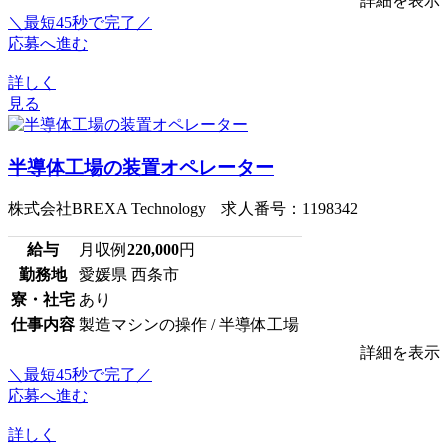
詳細を表示
＼最短45秒で完了／
応募へ進む
詳しく
見る
半導体工場の装置オペレーター
株式会社BREXA Technology 求人番号：1198342
給与
月収例
220,000
円
勤務地
愛媛県 西条市
寮・社宅
あり
仕事内容
製造マシンの操作 / 半導体工場
詳細を表示
＼最短45秒で完了／
応募へ進む
詳しく