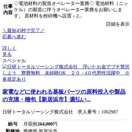
◇電池材料の製造オペレーター業務◇ 電池材料（ニッ
仕事
ケル）の製造に伴うオペレーター業務をお願いしま
内容
す。 原材料を粉砕機へ設置 ↓ 2...
詳細を表示
＼最短45秒で完了／
応募へ進む
詳しく
見る
スペシャル
家電などに使われる基板パーツの原料投入や製品
の充填・梱包【新居浜市】週払い...
日研トータルソーシング株式会社 求人番号：1062987
給与
月収例
264,000
円
勤務地
愛媛県 新居浜市