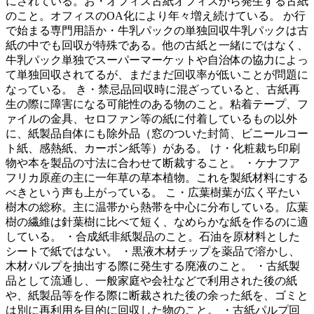
にされている。お・オフィス古紙オフィスから発生する古紙
のこと。オフィスのOA化により年々増え続けている。 か行
で始まる専門用語か・牛乳パックの単独回収牛乳パックは古
紙の中でも回収が特殊である。他の古紙と一緒にではなく、
牛乳パック単独でスーパーマーケットや自治体の協力によっ
て単独回収されてるが、まだまだ回収率が低いことが問題に
なっている。 き・禁忌品回収時に混ざっていると、古紙再
生の際に障害になる可能性のある物のこと。粘着テープ、フ
ァイルの金具、セロファン等の紙に付着しているもの以外
に、紙製品自体にも除外品（窓のついた封筒、ビニールコー
ト紙、感熱紙、カーボン紙等）がある。 け・化粧裁ち印刷
物や本を製品の寸法に合わせて断裁すること。 ・ケナフア
フリカ原産の主に一年草の草本植物。これを製紙材料にする
べきという声も上がっている。 こ・広葉樹葉が広く平たい
樹木の総称。主に温帯から熱帯を中心に分布している。広葉
樹の繊維は針葉樹に比べて短く、なめらかな紙を作るのに適
している。 ・合成紙非紙製品のこと。石油を原材料とした
シートで紙ではない。 ・黒液木材チップを薬品で溶かし、
木材パルプを抽出する際に発生する廃液のこと。 ・古紙製
品として流通し、一般家庭や会社などで利用された後の紙
や、紙製品等を作る際に断裁された後の余った紙を、ゴミと
は別に再利用を目的に回収した物のこと。 ・古紙パルプ回