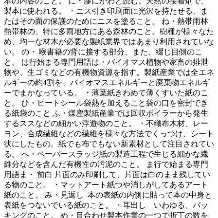
本の内容のこと。 に・膠にかわと読む。天然の接着剤で、
製本に使われる。 ・ニス引き印刷面に光沢を持たせる、ま
たはその面の保護のためにニスを塗ること。 ね・熱帯雨林
熱帯林の、特に多雨地方にある森林のこと。樹種が様々なた
め、均一な材木が必要な製紙業界ではあまり利用されていな
い。 の・ 喉書籍の背に接する部分、また、綴じ目側のこ
と。 は行始まる専門用語は・バイオマス植物や家畜の排泄
物や、生ゴミなどの有機物資源を指す。製紙産業では全エネ
ルギーの約4割を、バイオマスエネルギーと廃棄物エネルギ
ーでまかなっている。 ・薄葉紙きわめて薄くすいた紙のこ
と。 ひ・ヒートシール袋熱を加えること袋の口を密封でき
る紙袋のこと ふ・煤塵製紙産業では回収ボイラーから発生
するススなどの細かい浮遊物のこと。 ・不織布木材、レー
ヨン、合成繊維などの繊維を様々な方法でくっつけ、シート
状にしたもの。紙でも布でもない新素材として注目されてい
る。 へ・ペーパースラッジ紙の製造工程で生じる細かな繊
維分などを含んだ有機性の汚泥のこと。 ま行で始まる専門
用語ま・ 前白 片面のみ印刷して、片面は白のまま残してい
る物のこと。 ・マットアート紙つや消しがしてあるアート
紙のこと。 み・見返し 本の表紙の内側に貼って本の中身と
表紙をつないでいる紙のこと。 ・耳出し いわゆる、パッ
キングのこと。 め・目合わせ製本作業の一つで折丁の数を