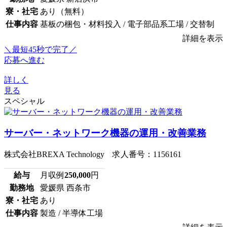
寮・社宅
あり（無料）
仕事内容
基板の梱包・材料投入 / 電子部品系工場 / 交替制
詳細を表示
＼最短45秒で完了／
応募へ進む
詳しく
見る
スペシャル
サーバー・ネットワーク機器の運用・改善業務
株式会社BREXA Technology 求人番号：1156161
給与
月収例
250,000
円
勤務地
愛媛県 西条市
寮・社宅
あり
仕事内容
製造 / 半導体工場