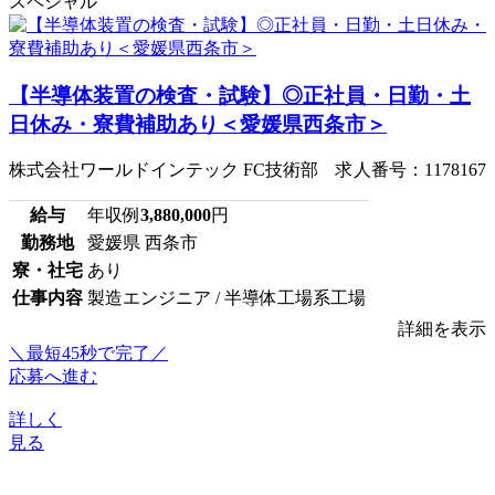
スペシャル
【半導体装置の検査・試験】◎正社員・日勤・土
日休み・寮費補助あり＜愛媛県西条市＞
株式会社ワールドインテック FC技術部 求人番号：1178167
給与
年収例
3,880,000
円
勤務地
愛媛県 西条市
寮・社宅
あり
仕事内容
製造エンジニア / 半導体工場系工場
詳細を表示
＼最短45秒で完了／
応募へ進む
詳しく
見る