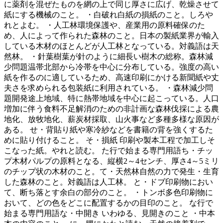
に薬剤を混ぜたものを網の上で同じ厚さに広げ、乾燥させて
紙にする機械のこと。 ・白破れ白紙の損紙のこと。しろや
れとよむ。 ・人工林環境保護や、産業用の原料確保のた
め、人によって作られた森林のこと。日本の製紙業界が輸入
している木材のほとんどが人工林となっている。対義語は天
然林。 ・針葉樹葉が針のように細長い樹木の総称。森林減
少問題温帯北部から冷帯を中心に分布している。強度の高い
紙を作るのに適しているため、高速印刷にかける新聞紙や丈
夫さを求められる包装紙に利用されている。 ・森林減少問
題開発途上地域、特に熱帯地域を中心に起こっている。人口
増加に伴う食料不足解消のための非計画な森林伐採による農
地化、放牧地化、薪炭材採取、山火事など多種多様な原因が
ある。 せ・背貼り紙や寒冷紗などを書籍の背を強くするた
めに貼り付けること。 そ・損紙 印刷や製本工程で加工しそ
こなった紙。やれと読む。 た行で始まる専門用語ち・チッ
プ木材パルプの原料となる、縦横2～4センチ、厚さ4～5ミリ
のチップ状の木材のこと。て・天然林自然の力で発生・生育
した森林のこと。対義語は人工林。 と・ドブ印刷物におい
て、断ち落とす余白の部分のこと。 ・トンボ多色印刷物に
おいて、どの色をどこに配置するかの目印のこと。 な行で
始まる専門用語な・中開き いわゆる、見開きのこと ・中本