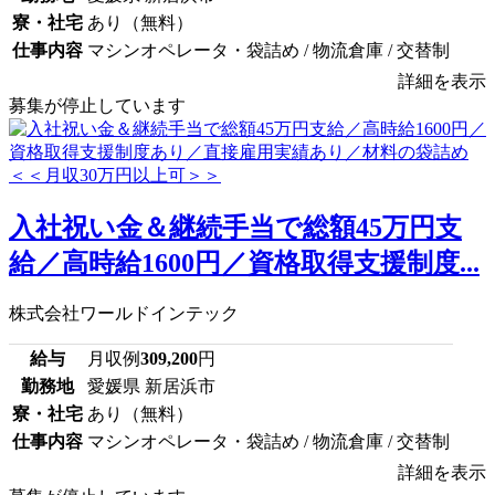
寮・社宅
あり（無料）
仕事内容
マシンオペレータ・袋詰め / 物流倉庫 / 交替制
詳細を表示
募集が停止しています
入社祝い金＆継続手当で総額45万円支
給／高時給1600円／資格取得支援制度...
株式会社ワールドインテック
給与
月収例
309,200
円
勤務地
愛媛県 新居浜市
寮・社宅
あり（無料）
仕事内容
マシンオペレータ・袋詰め / 物流倉庫 / 交替制
詳細を表示