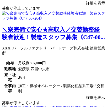
詳細を表示
募集が停止しています
＼寮完備で安心★高収入／交替勤務経
験者歓迎！製造スタッフ募集《C47-00...
XXX_パーソルファクトリーパートナーズ株式会社 徳島営業
所
給与
月収例
307,000
円
勤務地
愛媛県 四国中央市
寮・社
あり
宅
仕事内
加工・機械オペレーター / 製薬化粧品系工場 / 交替
容
制
詳細を表示
募集が停止しています