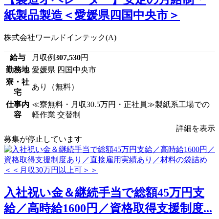
紙製品製造＜愛媛県四国中央市＞
株式会社ワールドインテック(A)
給与
月収例
307,530
円
勤務地
愛媛県 四国中央市
寮・社
あり（無料）
宅
仕事内
≪寮無料・月収30.5万円・正社員≫製紙系工場での
容
軽作業 交替制
詳細を表示
募集が停止しています
入社祝い金＆継続手当で総額45万円支
給／高時給1600円／資格取得支援制度...