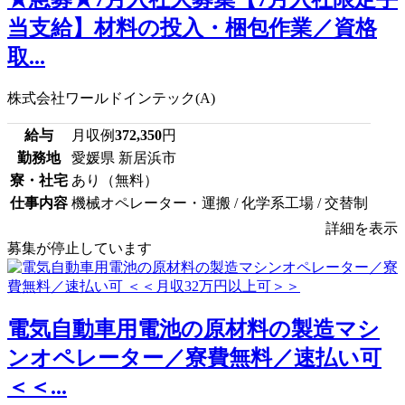
当支給】材料の投入・梱包作業／資格
取...
株式会社ワールドインテック(A)
給与
月収例
372,350
円
勤務地
愛媛県 新居浜市
寮・社宅
あり（無料）
仕事内容
機械オペレーター・運搬 / 化学系工場 / 交替制
詳細を表示
募集が停止しています
電気自動車用電池の原材料の製造マシ
ンオペレーター／寮費無料／速払い可
＜＜...