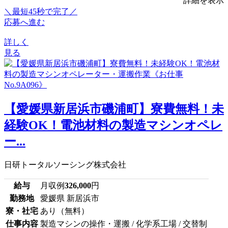
詳細を表示
＼最短45秒で完了／
応募へ進む
詳しく
見る
【愛媛県新居浜市磯浦町】寮費無料！未
経験OK！電池材料の製造マシンオペレ
ー...
日研トータルソーシング株式会社
給与
月収例
326,000
円
勤務地
愛媛県 新居浜市
寮・社宅
あり（無料）
仕事内容
製造マシンの操作・運搬 / 化学系工場 / 交替制