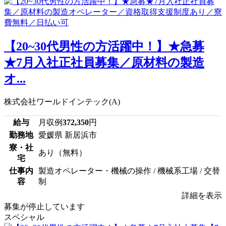
【20~30代男性の方活躍中！】★急募
★7月入社正社員募集／原材料の製造
オ...
株式会社ワールドインテック(A)
給与
月収例
372,350
円
勤務地
愛媛県 新居浜市
寮・社
あり（無料）
宅
仕事内
製造オペレーター・機械の操作 / 機械系工場 / 交替
容
制
詳細を表示
募集が停止しています
スペシャル