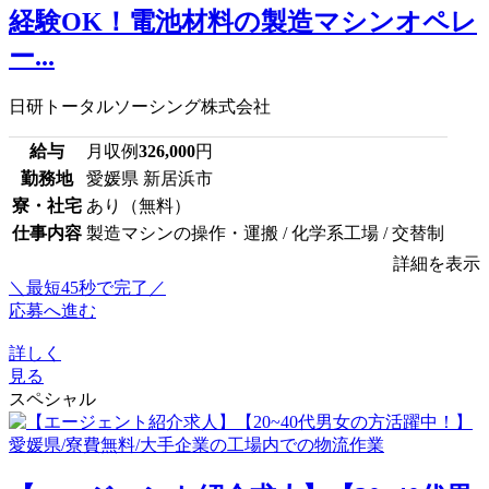
経験OK！電池材料の製造マシンオペレ
ー...
日研トータルソーシング株式会社
給与
月収例
326,000
円
勤務地
愛媛県 新居浜市
寮・社宅
あり（無料）
仕事内容
製造マシンの操作・運搬 / 化学系工場 / 交替制
詳細を表示
＼最短45秒で完了／
応募へ進む
詳しく
見る
スペシャル