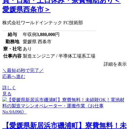
員・日勤・土日休み・寮費補助あり＜
愛媛県西条市＞
株式会社ワールドインテック FC技術部
給与
年収例
3,880,000
円
勤務地
愛媛県 西条市
寮・社宅
あり
仕事内容
製造エンジニア / 半導体工場系工場
詳細を表示
＼最短45秒で完了／
応募へ進む
詳しく
見る
【愛媛県新居浜市磯浦町】寮費無料！未