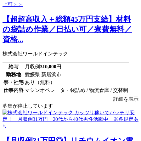
【超超高収入＋総額45万円支給】材料
の袋詰め作業／日払い可／寮費無料／
資格...
株式会社ワールドインテック
給与
月収例
310,000
円
勤務地
愛媛県 新居浜市
寮・社宅
あり（無料）
仕事内容
マシンオペレータ・袋詰め / 物流倉庫 / 交替制
詳細を表示
募集が停止しています
【月収例31万円◎】リチウムイオン電