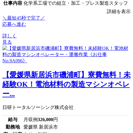
仕事内容
化学系工場での組立・加工・プレス製造スタッフ
詳細を表示
＼最短45秒で完了／
応募へ進む
詳しく
見る
【愛媛県新居浜市磯浦町】寮費無料！未
経験OK！電池材料の製造マシンオペレ
ー...
日研トータルソーシング株式会社
給与
月収例
326,000
円
勤務地
愛媛県 新居浜市