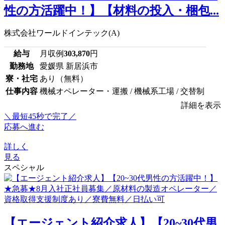
性の方活躍中！】【材料の投入・梱包...
株式会社ワールドインテック(A)
給与
月収例
303,870
円
勤務地
愛媛県 新居浜市
寮・社宅
あり（無料）
仕事内容
機械オペレーター・運搬 / 機械系工場 / 交替制
詳細を表示
＼最短45秒で完了／
応募へ進む
詳しく
見る
スペシャル
【エージェント紹介求人】【20~30代男