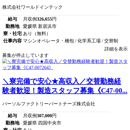
株式会社ワールドインテック
給与
月収例
326,655
円
勤務地
愛媛県 新居浜市
寮・社宅
あり（無料）
仕事内容
マシンオペレータ・梱包 / 化学系工場 / 交替制
詳細を表示
募集が停止しています
＼寮完備で安心★高収入／交替勤務経
験者歓迎！製造スタッフ募集《C47-00...
パーソルファクトリーパートナーズ株式会社
給与
月収例
307,000
円
勤務地
愛媛県 四国中央市