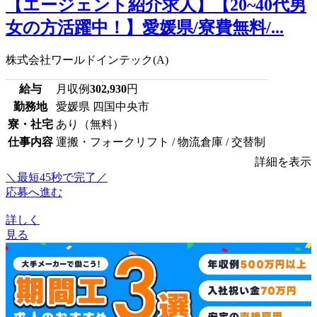
【エージェント紹介求人】【20~40代男
女の方活躍中！】愛媛県/寮費無料/...
株式会社ワールドインテック(A)
給与
月収例
302,930
円
勤務地
愛媛県 四国中央市
寮・社宅
あり（無料）
仕事内容
運搬・フォークリフト / 物流倉庫 / 交替制
詳細を表示
＼最短45秒で完了／
応募へ進む
詳しく
見る