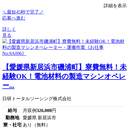
詳細を表示
＼最短45秒で完了／
応募へ進む
詳しく
見る
【愛媛県新居浜市磯浦町】寮費無料！未
経験OK！電池材料の製造マシンオペレ
ー...
日研トータルソーシング株式会社
給与
月収例
326,000
円
勤務地
愛媛県 新居浜市
寮・社宅
あり（無料）