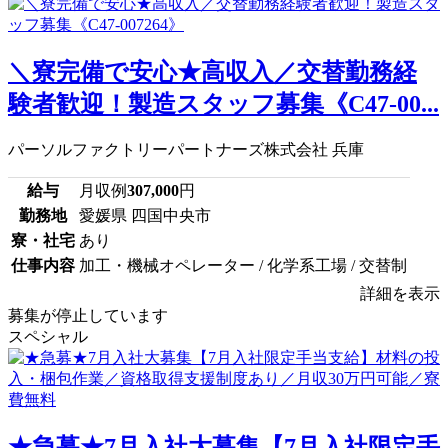
＼寮完備で安心★高収入／交替勤務経
験者歓迎！製造スタッフ募集《C47-00...
パーソルファクトリーパートナーズ株式会社 兵庫
給与
月収例
307,000
円
勤務地
愛媛県 四国中央市
寮・社宅
あり
仕事内容
加工・機械オペレーター / 化学系工場 / 交替制
詳細を表示
募集が停止しています
スペシャル
★急募★7月入社大募集【7月入社限定手