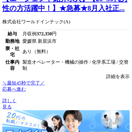
性の方活躍中！】★急募★8月入社正...
株式会社ワールドインテック(A)
給与
月収例
372,350
円
勤務地
愛媛県 新居浜市
寮・社
あり（無料）
宅
仕事内
製造オペレーター・機械の操作 / 化学系工場 / 交替
容
制
詳細を表示
＼最短45秒で完了／
応募へ進む
詳しく
見る