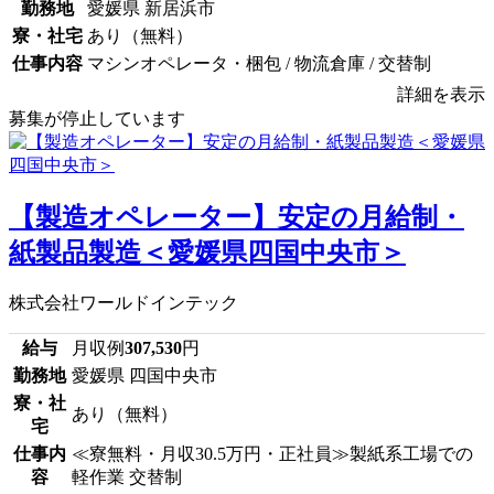
勤務地
愛媛県 新居浜市
寮・社宅
あり（無料）
仕事内容
マシンオペレータ・梱包 / 物流倉庫 / 交替制
詳細を表示
募集が停止しています
【製造オペレーター】安定の月給制・
紙製品製造＜愛媛県四国中央市＞
株式会社ワールドインテック
給与
月収例
307,530
円
勤務地
愛媛県 四国中央市
寮・社
あり（無料）
宅
仕事内
≪寮無料・月収30.5万円・正社員≫製紙系工場での
容
軽作業 交替制