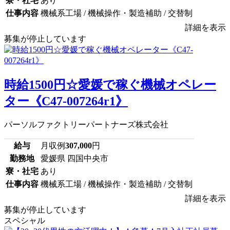
寮・社宅
あり
仕事内容
機械系工場 / 機械操作・製造補助 / 交替制
詳細を表示
募集が停止しています
時給1500円☆愛媛で稼ぐ機械オペレー
ター《C47-007264r1》
パーソルファクトリーパートナーズ株式会社
給与
月収例
307,000
円
勤務地
愛媛県 四国中央市
寮・社宅
あり
仕事内容
機械系工場 / 機械操作・製造補助 / 交替制
詳細を表示
募集が停止しています
スペシャル