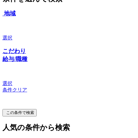
地域
選択
こだわり
給与/職種
選択
条件クリア
この条件で検索
人気の条件から検索