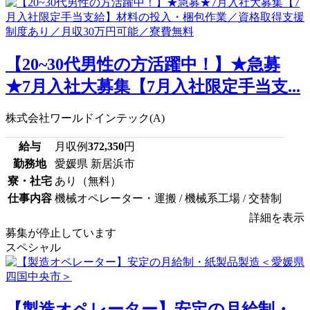
【20~30代男性の方活躍中！】★急募
★7月入社大募集【7月入社限定手当支...
株式会社ワールドインテック(A)
給与
月収例
372,350
円
勤務地
愛媛県 新居浜市
寮・社宅
あり（無料）
仕事内容
機械オペレーター・運搬 / 機械系工場 / 交替制
詳細を表示
募集が停止しています
スペシャル
【製造オペレーター】安定の月給制・