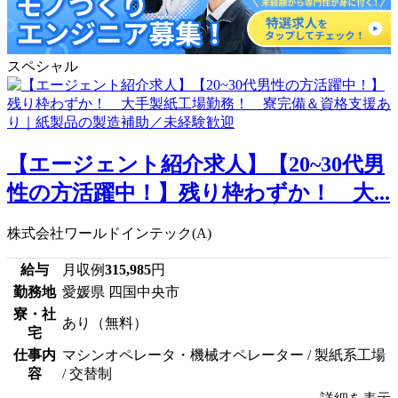
スペシャル
【エージェント紹介求人】【20~30代男
性の方活躍中！】残り枠わずか！ 大...
株式会社ワールドインテック(A)
給与
月収例
315,985
円
勤務地
愛媛県 四国中央市
寮・社
あり（無料）
宅
仕事内
マシンオペレータ・機械オペレーター / 製紙系工場
容
/ 交替制