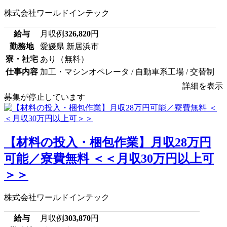
株式会社ワールドインテック
給与
月収例
326,820
円
勤務地
愛媛県 新居浜市
寮・社宅
あり（無料）
仕事内容
加工・マシンオペレータ / 自動車系工場 / 交替制
詳細を表示
募集が停止しています
【材料の投入・梱包作業】月収28万円
可能／寮費無料 ＜＜月収30万円以上可
＞＞
株式会社ワールドインテック
給与
月収例
303,870
円