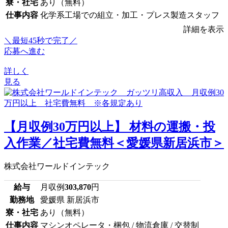
寮・社宅
あり（無料）
仕事内容
化学系工場での組立・加工・プレス製造スタッフ
詳細を表示
＼最短45秒で完了／
応募へ進む
詳しく
見る
【月収例30万円以上】 材料の運搬・投
入作業／社宅費無料＜愛媛県新居浜市＞
株式会社ワールドインテック
給与
月収例
303,870
円
勤務地
愛媛県 新居浜市
寮・社宅
あり（無料）
仕事内容
マシンオペレータ・梱包 / 物流倉庫 / 交替制