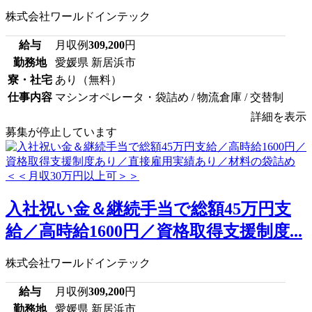
株式会社ワールドインテック
給与
月収例
309,200
円
勤務地
愛媛県 新居浜市
寮・社宅
あり（無料）
仕事内容
マシンオペレータ・袋詰め / 物流倉庫 / 交替制
詳細を表示
募集が停止しています
入社祝い金＆継続手当で総額45万円支
給／高時給1600円／資格取得支援制度...
株式会社ワールドインテック
給与
月収例
309,200
円
勤務地
愛媛県 新居浜市