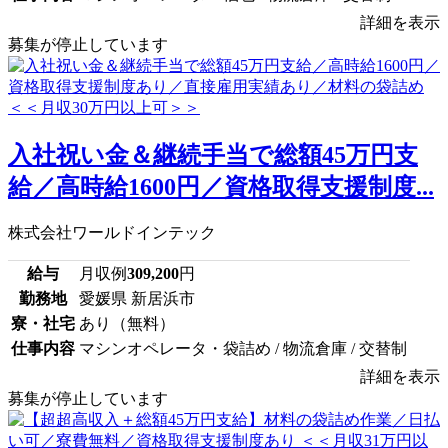
詳細を表示
募集が停止しています
入社祝い金＆継続手当で総額45万円支
給／高時給1600円／資格取得支援制度...
株式会社ワールドインテック
給与
月収例
309,200
円
勤務地
愛媛県 新居浜市
寮・社宅
あり（無料）
仕事内容
マシンオペレータ・袋詰め / 物流倉庫 / 交替制
詳細を表示
募集が停止しています