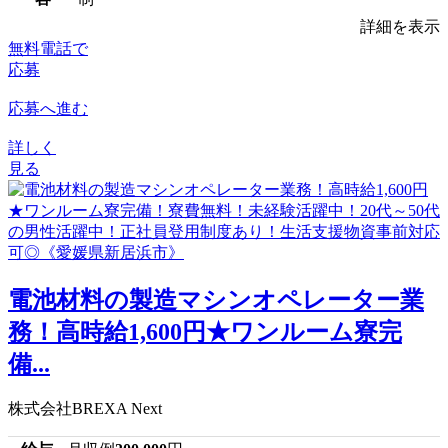
詳細を表示
無料電話で
応募
応募へ進む
詳しく
見る
電池材料の製造マシンオペレーター業
務！高時給1,600円★ワンルーム寮完
備...
株式会社BREXA Next