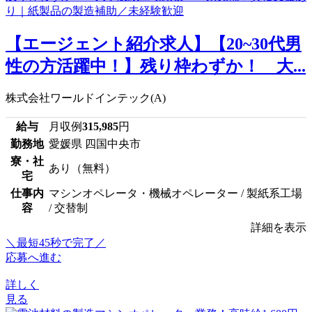
【エージェント紹介求人】【20~30代男
性の方活躍中！】残り枠わずか！ 大...
株式会社ワールドインテック(A)
給与
月収例
315,985
円
勤務地
愛媛県 四国中央市
寮・社
あり（無料）
宅
仕事内
マシンオペレータ・機械オペレーター / 製紙系工場
容
/ 交替制
詳細を表示
＼最短45秒で完了／
応募へ進む
詳しく
見る