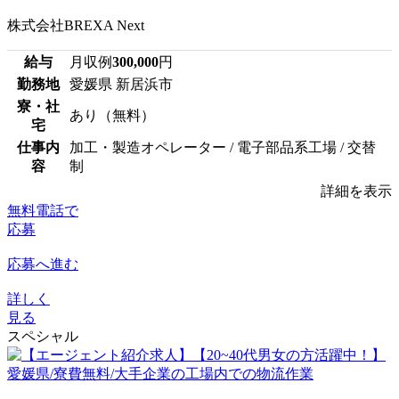
株式会社BREXA Next
給与
月収例
300,000
円
勤務地
愛媛県 新居浜市
寮・社
あり（無料）
宅
仕事内
加工・製造オペレーター / 電子部品系工場 / 交替
容
制
詳細を表示
無料電話で
応募
応募へ進む
詳しく
見る
スペシャル