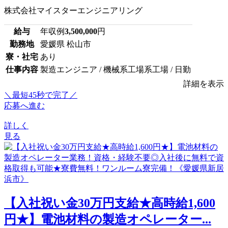
株式会社マイスターエンジニアリング
給与
年収例
3,500,000
円
勤務地
愛媛県 松山市
寮・社宅
あり
仕事内容
製造エンジニア / 機械系工場系工場 / 日勤
詳細を表示
＼最短45秒で完了／
応募へ進む
詳しく
見る
【入社祝い金30万円支給★高時給1,600
円★】電池材料の製造オペレーター...