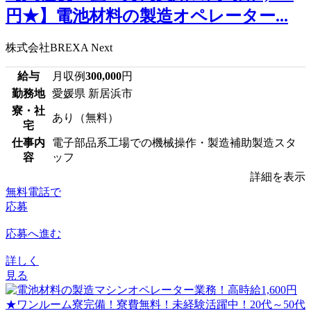
円★】電池材料の製造オペレーター...
株式会社BREXA Next
給与
月収例
300,000
円
勤務地
愛媛県 新居浜市
寮・社
あり（無料）
宅
仕事内
電子部品系工場での機械操作・製造補助製造スタ
容
ッフ
詳細を表示
無料電話で
応募
応募へ進む
詳しく
見る