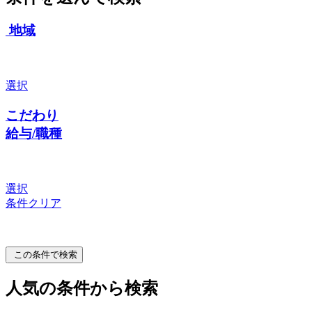
地域
選択
こだわり
給与/職種
選択
条件クリア
この条件で検索
人気の条件から検索