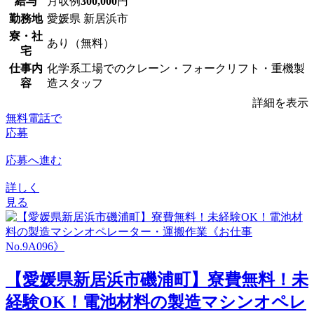
給与
月収例
300,000
円
勤務地
愛媛県 新居浜市
寮・社
あり（無料）
宅
仕事内
化学系工場でのクレーン・フォークリフト・重機製
容
造スタッフ
詳細を表示
無料電話で
応募
応募へ進む
詳しく
見る
【愛媛県新居浜市磯浦町】寮費無料！未
経験OK！電池材料の製造マシンオペレ