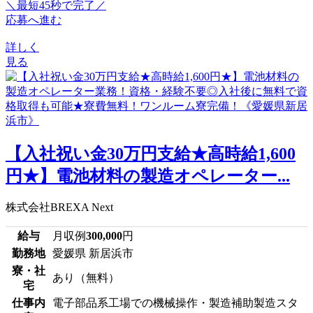
＼最短45秒で完了／
応募へ進む
詳しく
見る
【入社祝い金30万円支給★高時給1,600
円★】電池材料の製造オペレーター...
株式会社BREXA Next
給与
月収例
300,000
円
勤務地
愛媛県 新居浜市
寮・社
あり（無料）
宅
仕事内
電子部品系工場での機械操作・製造補助製造スタ