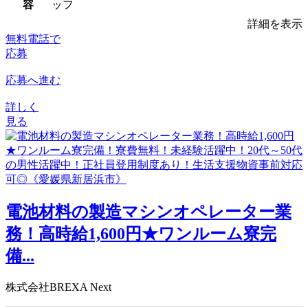
容
ッフ
詳細を表示
無料電話で
応募
応募へ進む
詳しく
見る
電池材料の製造マシンオペレーター業
務！高時給1,600円★ワンルーム寮完
備...
株式会社BREXA Next