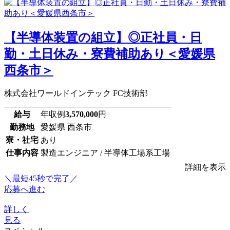
【半導体装置の組立】◎正社員・日
勤・土日休み・寮費補助あり＜愛媛県
西条市＞
株式会社ワールドインテック FC技術部
給与
年収例
3,570,000
円
勤務地
愛媛県 西条市
寮・社宅
あり
仕事内容
製造エンジニア / 半導体工場系工場
詳細を表示
＼最短45秒で完了／
応募へ進む
詳しく
見る