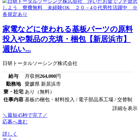
家電などに使われる基板パーツの原料
投入や製品の充填・梱包【新居浜市】
週払い...
日研トータルソーシング株式会社
給与
月収例
264,000
円
勤務地
愛媛県 新居浜市
寮・社宅
あり（無料）
仕事内容
基板の梱包・材料投入 / 電子部品系工場 / 交替制
詳細を表示
＼最短45秒で完了／
応募へ進む
詳しく