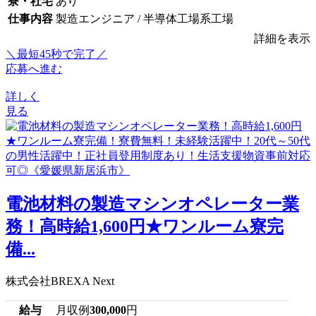
寮・社宅
あり
仕事内容
製造エンジニア / 半導体工場系工場
詳細を表示
＼最短45秒で完了／
応募へ進む
詳しく
見る
電池材料の製造マシンオペレーター業
務！高時給1,600円★ワンルーム寮完
備...
株式会社BREXA Next
給与
月収例
300,000
円