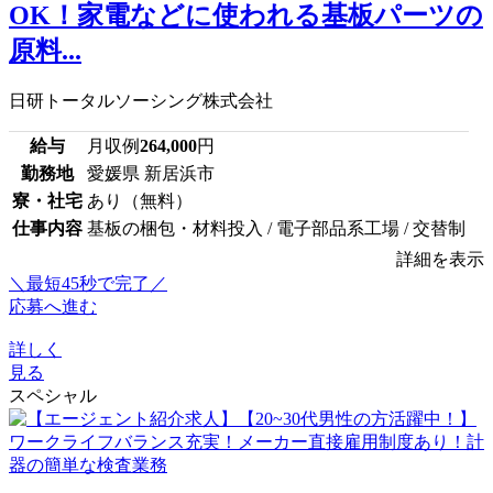
OK！家電などに使われる基板パーツの
原料...
日研トータルソーシング株式会社
給与
月収例
264,000
円
勤務地
愛媛県 新居浜市
寮・社宅
あり（無料）
仕事内容
基板の梱包・材料投入 / 電子部品系工場 / 交替制
詳細を表示
＼最短45秒で完了／
応募へ進む
詳しく
見る
スペシャル