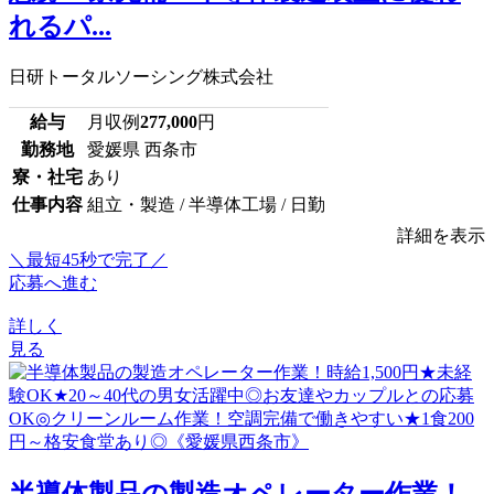
れるパ...
日研トータルソーシング株式会社
給与
月収例
277,000
円
勤務地
愛媛県 西条市
寮・社宅
あり
仕事内容
組立・製造 / 半導体工場 / 日勤
詳細を表示
＼最短45秒で完了／
応募へ進む
詳しく
見る