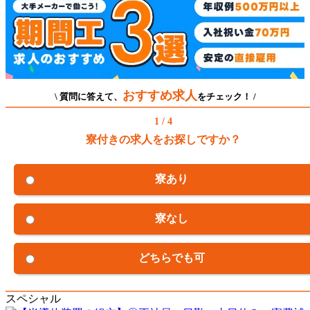
おすすめ求人
\ 質問に答えて、
をチェック！ /
1 / 4
寮付きの求人をお探しですか？
寮あり
寮なし
どちらでも可
スペシャル