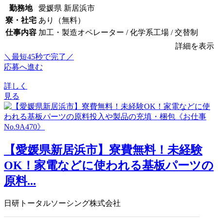
勤務地
愛媛県 新居浜市
寮・社宅
あり（無料）
仕事内容
加工・製造オペレーター / 化学系工場 / 交替制
詳細を表示
＼最短45秒で完了／
応募へ進む
詳しく
見る
【愛媛県新居浜市】寮費無料！未経験
OK！家電などに使われる基板パーツの
原料...
日研トータルソーシング株式会社