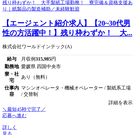
【エージェント紹介求人】【20~30代男
性の方活躍中！】残り枠わずか！ 大...
株式会社ワールドインテック(A)
給与
月収例
315,985
円
勤務地
愛媛県 四国中央市
寮・社
あり（無料）
宅
仕事内
マシンオペレータ・機械オペレーター / 製紙系工場
容
/ 交替制
詳細を表示
＼最短45秒で完了／
応募へ進む
詳しく
見る