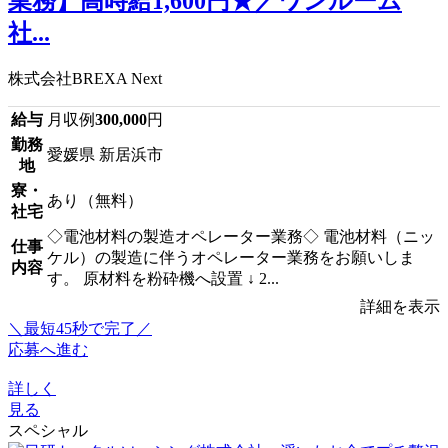
業務】高時給1,600円★／ワンルーム
社...
株式会社BREXA Next
給与
月収例
300,000
円
勤務
愛媛県 新居浜市
地
寮・
あり（無料）
社宅
◇電池材料の製造オペレーター業務◇ 電池材料（ニッ
仕事
ケル）の製造に伴うオペレーター業務をお願いしま
内容
す。 原材料を粉砕機へ設置 ↓ 2...
詳細を表示
＼最短45秒で完了／
応募へ進む
詳しく
見る
スペシャル