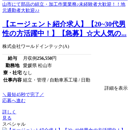
【エージェント紹介求人】【20~30代男
性の方活躍中！】【急募】☆大人気の...
株式会社ワールドインテック(A)
給与
月収例
256,550
円
勤務地
愛媛県 松山市
寮・社宅
なし
仕事内容
組立・管理 / 自動車系工場 / 日勤
詳細を表示
＼最短45秒で完了／
応募へ進む
詳しく
見る
スペシャル