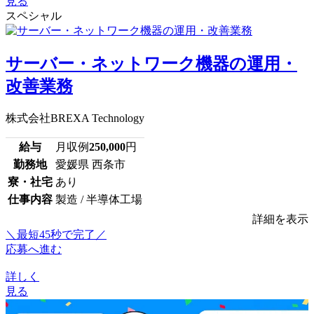
見る
スペシャル
サーバー・ネットワーク機器の運用・
改善業務
株式会社BREXA Technology
給与
月収例
250,000
円
勤務地
愛媛県 西条市
寮・社宅
あり
仕事内容
製造 / 半導体工場
詳細を表示
＼最短45秒で完了／
応募へ進む
詳しく
見る