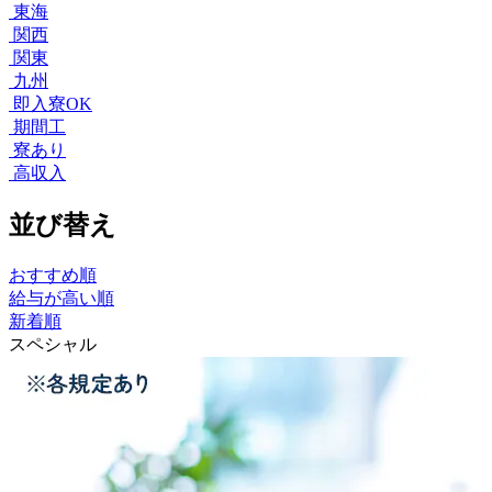
東海
関西
関東
九州
即入寮OK
期間工
寮あり
高収入
並び替え
おすすめ順
給与が高い順
新着順
スペシャル