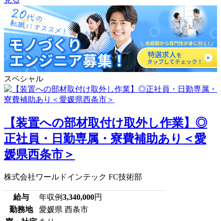
スペシャル
【装置への部材取付け取外し作業】◎
正社員・日勤専属・寮費補助あり＜愛
媛県西条市＞
株式会社ワールドインテック FC技術部
給与
年収例
3,340,000
円
勤務地
愛媛県 西条市