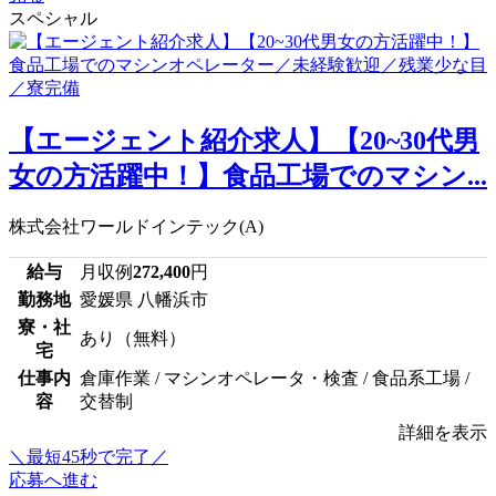
スペシャル
【エージェント紹介求人】【20~30代男
女の方活躍中！】食品工場でのマシン...
株式会社ワールドインテック(A)
給与
月収例
272,400
円
勤務地
愛媛県 八幡浜市
寮・社
あり（無料）
宅
仕事内
倉庫作業 / マシンオペレータ・検査 / 食品系工場 /
容
交替制
詳細を表示
＼最短45秒で完了／
応募へ進む