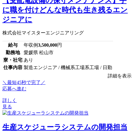
【受配電設備の保守メンテナンス】手
に職を付けどんな時代も生き残るエン
ジニアに
株式会社マイスターエンジニアリング
給与
年収例
3,500,000
円
勤務地
愛媛県 松山市
寮・社宅
あり
仕事内容
製造エンジニア / 機械系工場系工場 / 日勤
詳細を表示
＼最短45秒で完了／
応募へ進む
詳しく
見る
生産スケジューラシステムの開発担当