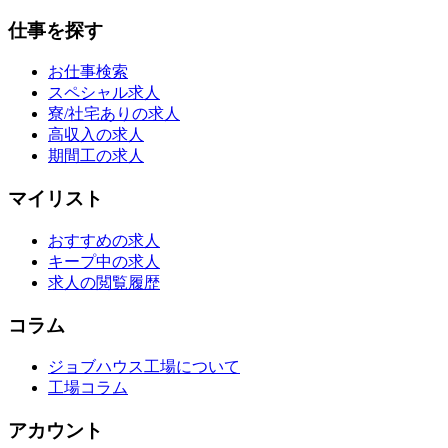
仕事を探す
お仕事検索
スペシャル求人
寮/社宅ありの求人
高収入の求人
期間工の求人
マイリスト
おすすめの求人
キープ中の求人
求人の閲覧履歴
コラム
ジョブハウス工場について
工場コラム
アカウント