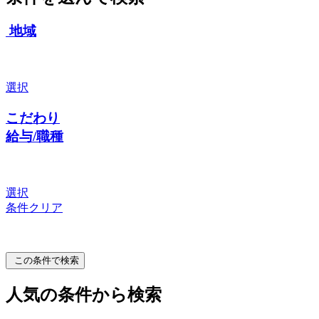
地域
選択
こだわり
給与/職種
選択
条件クリア
この条件で検索
人気の条件から検索