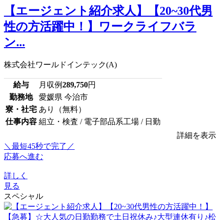
【エージェント紹介求人】【20~30代男
性の方活躍中！】ワークライフバラ
ン...
株式会社ワールドインテック(A)
給与
月収例
289,750
円
勤務地
愛媛県 今治市
寮・社宅
あり（無料）
仕事内容
組立・検査 / 電子部品系工場 / 日勤
詳細を表示
＼最短45秒で完了／
応募へ進む
詳しく
見る
スペシャル