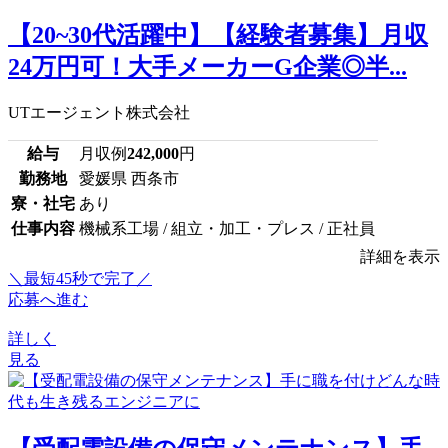
【20~30代活躍中】【経験者募集】月収
24万円可！大手メーカーG企業◎半...
UTエージェント株式会社
給与
月収例
242,000
円
勤務地
愛媛県 西条市
寮・社宅
あり
仕事内容
機械系工場 / 組立・加工・プレス / 正社員
詳細を表示
＼最短45秒で完了／
応募へ進む
詳しく
見る