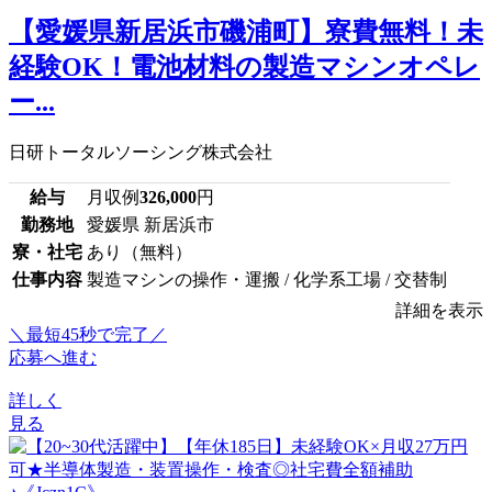
【愛媛県新居浜市磯浦町】寮費無料！未
経験OK！電池材料の製造マシンオペレ
ー...
日研トータルソーシング株式会社
給与
月収例
326,000
円
勤務地
愛媛県 新居浜市
寮・社宅
あり（無料）
仕事内容
製造マシンの操作・運搬 / 化学系工場 / 交替制
詳細を表示
＼最短45秒で完了／
応募へ進む
詳しく
見る