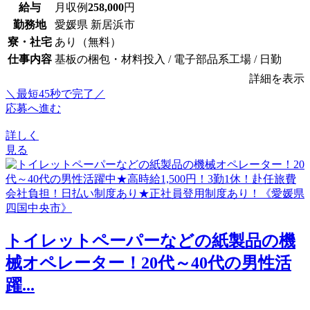
給与
月収例
258,000
円
勤務地
愛媛県 新居浜市
寮・社宅
あり（無料）
仕事内容
基板の梱包・材料投入 / 電子部品系工場 / 日勤
詳細を表示
＼最短45秒で完了／
応募へ進む
詳しく
見る
トイレットペーパーなどの紙製品の機
械オペレーター！20代～40代の男性活
躍...