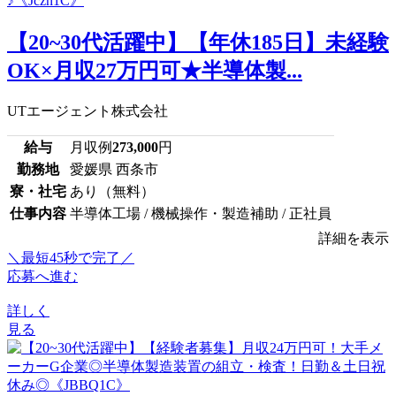
【20~30代活躍中】【年休185日】未経験
OK×月収27万円可★半導体製...
UTエージェント株式会社
給与
月収例
273,000
円
勤務地
愛媛県 西条市
寮・社宅
あり（無料）
仕事内容
半導体工場 / 機械操作・製造補助 / 正社員
詳細を表示
＼最短45秒で完了／
応募へ進む
詳しく
見る