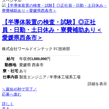
スペシャル
【半導体装置の検査・試験】◎正社
員・日勤・土日休み・寮費補助あり＜
愛媛県西条市＞
株式会社ワールドインテック FC技術部
給与
年収例
3,880,000
円
勤務地
愛媛県 西条市
寮・社宅
あり
仕事内容
製造エンジニア / 半導体工場系工場
詳細を表示
＼最短45秒で完了／
応募へ進む
詳しく
見る