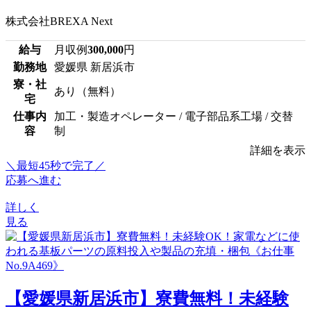
株式会社BREXA Next
給与
月収例
300,000
円
勤務地
愛媛県 新居浜市
寮・社
あり（無料）
宅
仕事内
加工・製造オペレーター / 電子部品系工場 / 交替
容
制
詳細を表示
＼最短45秒で完了／
応募へ進む
詳しく
見る
【愛媛県新居浜市】寮費無料！未経験