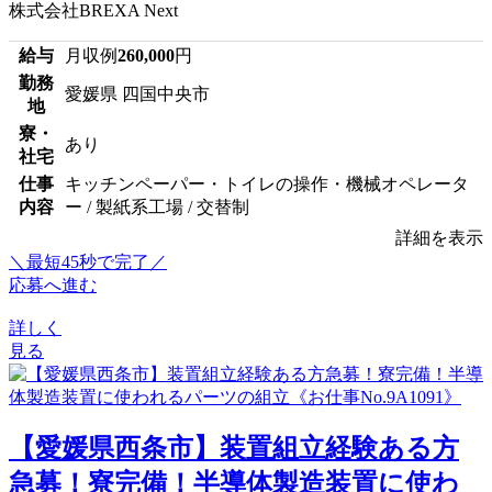
株式会社BREXA Next
給与
月収例
260,000
円
勤務
愛媛県 四国中央市
地
寮・
あり
社宅
仕事
キッチンペーパー・トイレの操作・機械オペレータ
内容
ー / 製紙系工場 / 交替制
詳細を表示
＼最短45秒で完了／
応募へ進む
詳しく
見る
【愛媛県西条市】装置組立経験ある方
急募！寮完備！半導体製造装置に使わ