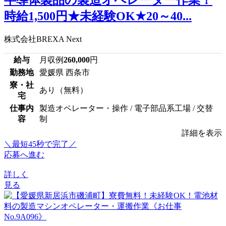
半導体製品の製造オペレーター作業！
時給1,500円★未経験OK★20～40...
株式会社BREXA Next
給与
月収例
260,000
円
勤務地
愛媛県 西条市
寮・社
あり（無料）
宅
仕事内
製造オペレーター・操作 / 電子部品系工場 / 交替
容
制
詳細を表示
＼最短45秒で完了／
応募へ進む
詳しく
見る