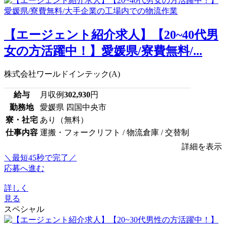
【エージェント紹介求人】【20~40代男
女の方活躍中！】愛媛県/寮費無料/...
株式会社ワールドインテック(A)
給与
月収例
302,930
円
勤務地
愛媛県 四国中央市
寮・社宅
あり（無料）
仕事内容
運搬・フォークリフト / 物流倉庫 / 交替制
詳細を表示
＼最短45秒で完了／
応募へ進む
詳しく
見る
スペシャル