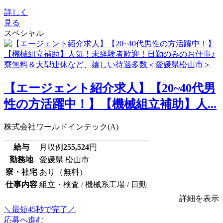
詳しく
見る
スペシャル
【エージェント紹介求人】【20~40代男
性の方活躍中！】【機械組立補助】人...
株式会社ワールドインテック(A)
給与
月収例
255,524
円
勤務地
愛媛県 松山市
寮・社宅
あり（無料）
仕事内容
組立・検査 / 機械系工場 / 日勤
詳細を表示
＼最短45秒で完了／
応募へ進む