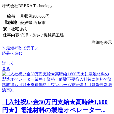
株式会社BREXA Technology
給与
月収例
280,000
円
勤務地
愛媛県 西条市
寮・社宅
あり
仕事内容
管理・製造 / 機械系工場
詳細を表示
＼最短45秒で完了／
応募へ進む
詳しく
見る
【入社祝い金30万円支給★高時給1,600
円★】電池材料の製造オペレーター...