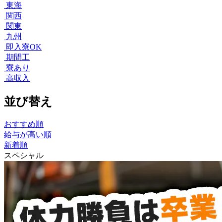
東海
関西
関東
九州
即入寮OK
期間工
寮あり
高収入
並び替え
おすすめ順
給与が高い順
新着順
スペシャル