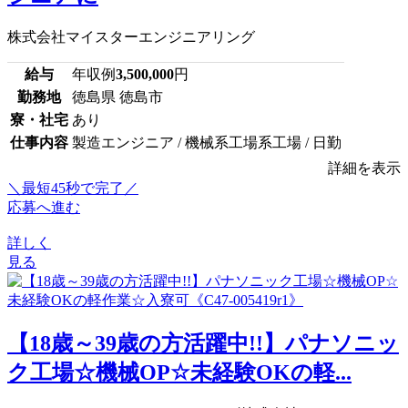
株式会社マイスターエンジニアリング
給与
年収例
3,500,000
円
勤務地
徳島県 徳島市
寮・社宅
あり
仕事内容
製造エンジニア / 機械系工場系工場 / 日勤
詳細を表示
＼最短45秒で完了／
応募へ進む
詳しく
見る
【18歳～39歳の方活躍中!!】パナソニッ
ク工場☆機械OP☆未経験OKの軽...