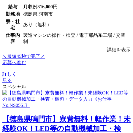
給与
月収例
316,000
円
勤務地
徳島県 阿南市
寮・社
あり（無料）
宅
仕事内
製造マシンの操作・検査 / 電子部品系工場 / 交替
容
制
詳細を表示
＼最短45秒で完了／
応募へ進む
詳しく
見る
スペシャル
【徳島県鳴門市】寮費無料！軽作業！未
経験OK！LED等の自動機械加工・検