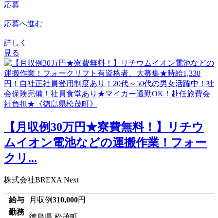
応募
応募へ進む
詳しく
見る
【月収例30万円★寮費無料！】リチウ
ムイオン電池などの運搬作業！フォー
クリ...
株式会社BREXA Next
給与
月収例
310,000
円
勤務
徳島県 松茂町