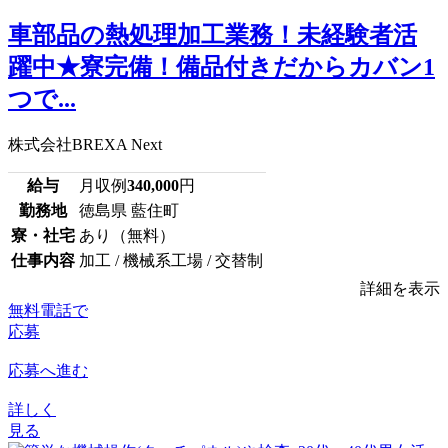
車部品の熱処理加工業務！未経験者活
躍中★寮完備！備品付きだからカバン1
つで...
株式会社BREXA Next
給与
月収例
340,000
円
勤務地
徳島県 藍住町
寮・社宅
あり（無料）
仕事内容
加工 / 機械系工場 / 交替制
詳細を表示
無料電話で
応募
応募へ進む
詳しく
見る