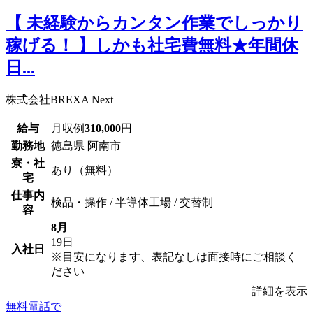
【 未経験からカンタン作業でしっかり
稼げる！ 】しかも社宅費無料★年間休
日...
株式会社BREXA Next
給与
月収例
310,000
円
勤務地
徳島県 阿南市
寮・社
あり（無料）
宅
仕事内
検品・操作 / 半導体工場 / 交替制
容
8月
19日
入社日
※目安になります、表記なしは面接時にご相談く
ださい
詳細を表示
無料電話で