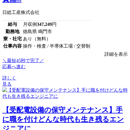
日総工産株式会社
給与
月収例
347,249
円
勤務地
徳島県 鳴門市
寮・社宅
あり（無料）
仕事内容
操作・検査 / 半導体工場 / 交替制
詳細を表示
＼最短45秒で完了／
応募へ進む
詳しく
見る
【受配電設備の保守メンテナンス】手
に職を付けどんな時代も生き残るエン
ジニアに