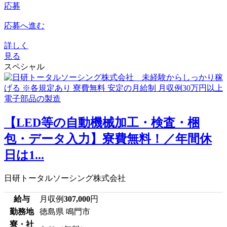
応募
応募へ進む
詳しく
見る
スペシャル
【LED等の自動機械加工・検査・梱
包・データ入力】寮費無料！／年間休
日は1...
日研トータルソーシング株式会社
給与
月収例
307,000
円
勤務地
徳島県 鳴門市
寮・社