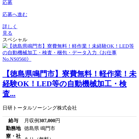
応募
応募へ進む
詳しく
見る
スペシャル
【徳島県鳴門市】寮費無料！軽作業！未
経験OK！LED等の自動機械加工・検
査...
日研トータルソーシング株式会社
給与
月収例
307,000
円
勤務地
徳島県 鳴門市
寮・社