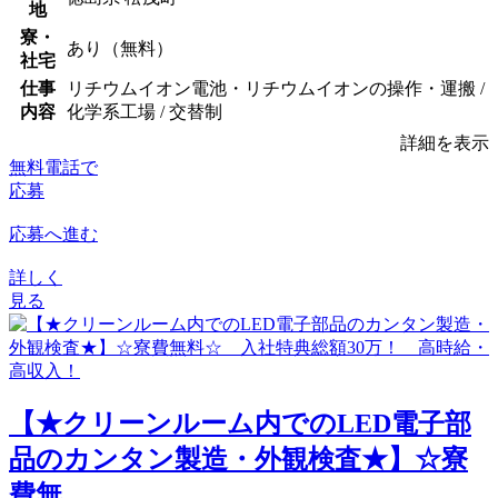
地
寮・
あり（無料）
社宅
仕事
リチウムイオン電池・リチウムイオンの操作・運搬 /
内容
化学系工場 / 交替制
詳細を表示
無料電話で
応募
応募へ進む
詳しく
見る
【★クリーンルーム内でのLED電子部
品のカンタン製造・外観検査★】☆寮
費無...