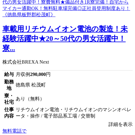
車載用リチウムイオン電池の製造！未
経験活躍中★20～50代の男女活躍中！
寮...
株式会社BREXA Next
給与
月収例
290,000
円
勤務
徳島県 松茂町
地
寮・
あり（無料）
社宅
仕事
リチウムイオン電池・リチウムイオンのマシンオペレ
内容
ータ・操作 / 電子部品系工場 / 交替制
詳細を表示
無料電話で