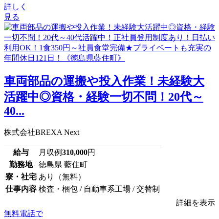
詳しく
見る
車両部品の運搬や投入作業！未経験大
活躍中◎資格・経験一切不問！20代～
40...
株式会社BREXA Next
給与
月収例
310,000
円
勤務地
徳島県 藍住町
寮・社宅
あり（無料）
仕事内容
検査・梱包 / 自動車系工場 / 交替制
詳細を表示
無料電話で