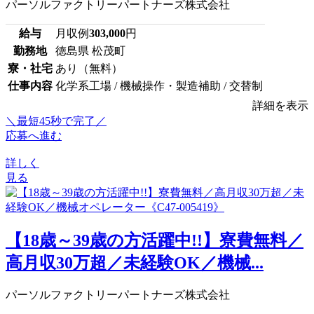
パーソルファクトリーパートナーズ株式会社
給与
月収例
303,000
円
勤務地
徳島県 松茂町
寮・社宅
あり（無料）
仕事内容
化学系工場 / 機械操作・製造補助 / 交替制
詳細を表示
＼最短45秒で完了／
応募へ進む
詳しく
見る
【18歳～39歳の方活躍中!!】寮費無料／
高月収30万超／未経験OK／機械...
パーソルファクトリーパートナーズ株式会社