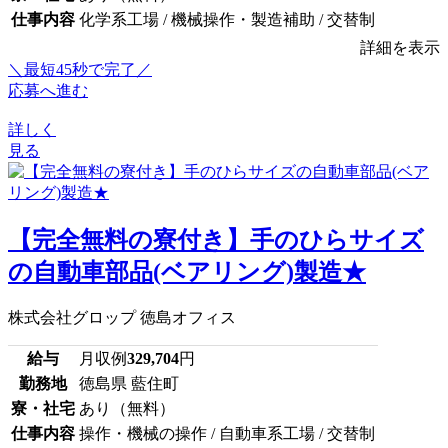
仕事内容
化学系工場 / 機械操作・製造補助 / 交替制
詳細を表示
＼最短45秒で完了／
応募へ進む
詳しく
見る
【完全無料の寮付き】手のひらサイズ
の自動車部品(ベアリング)製造★
株式会社グロップ 徳島オフィス
給与
月収例
329,704
円
勤務地
徳島県 藍住町
寮・社宅
あり（無料）
仕事内容
操作・機械の操作 / 自動車系工場 / 交替制