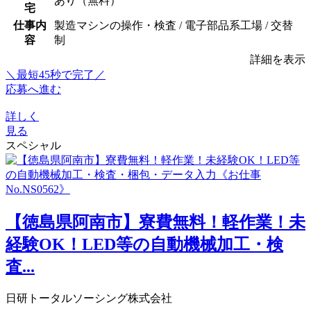
あり（無料）
宅
仕事内
製造マシンの操作・検査 / 電子部品系工場 / 交替
容
制
詳細を表示
＼最短45秒で完了／
応募へ進む
詳しく
見る
スペシャル
【徳島県阿南市】寮費無料！軽作業！未
経験OK！LED等の自動機械加工・検
査...
日研トータルソーシング株式会社