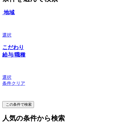
地域
選択
こだわり
給与/職種
選択
条件クリア
この条件で検索
人気の条件から検索