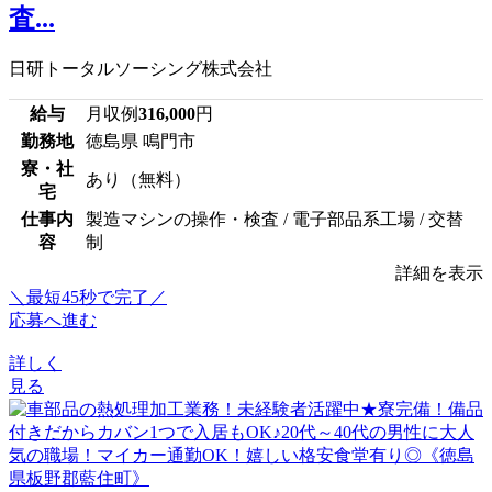
査...
日研トータルソーシング株式会社
給与
月収例
316,000
円
勤務地
徳島県 鳴門市
寮・社
あり（無料）
宅
仕事内
製造マシンの操作・検査 / 電子部品系工場 / 交替
容
制
詳細を表示
＼最短45秒で完了／
応募へ進む
詳しく
見る