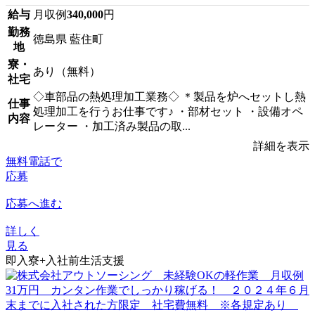
給与
月収例
340,000
円
勤務
徳島県 藍住町
地
寮・
あり（無料）
社宅
◇車部品の熱処理加工業務◇ ＊製品を炉へセットし熱
仕事
処理加工を行うお仕事です♪ ・部材セット ・設備オペ
内容
レーター ・加工済み製品の取...
詳細を表示
無料電話で
応募
応募へ進む
詳しく
見る
即入寮+入社前生活支援