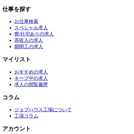
仕事を探す
お仕事検索
スペシャル求人
寮/社宅ありの求人
高収入の求人
期間工の求人
マイリスト
おすすめの求人
キープ中の求人
求人の閲覧履歴
コラム
ジョブハウス工場について
工場コラム
アカウント