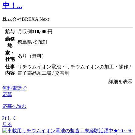
中！...
株式会社BREXA Next
給与
月収例
310,000
円
勤務
徳島県 松茂町
地
寮・
あり（無料）
社宅
仕事
リチウムイオン電池・リチウムイオンの加工・操作 /
内容
電子部品系工場 / 交替制
詳細を表示
無料電話で
応募
応募へ進む
詳しく
見る