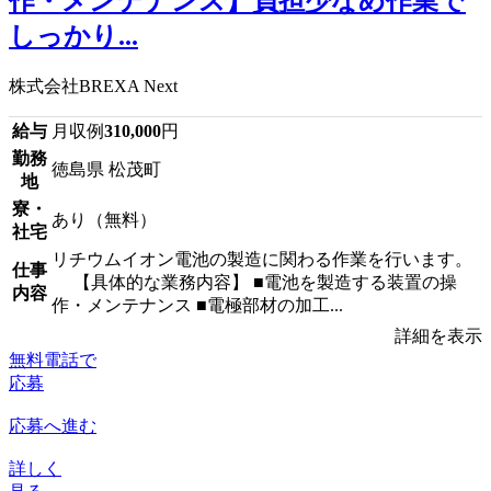
作・メンテナンス】負担少なめ作業で
しっかり...
株式会社BREXA Next
給与
月収例
310,000
円
勤務
徳島県 松茂町
地
寮・
あり（無料）
社宅
リチウムイオン電池の製造に関わる作業を行います。
仕事
【具体的な業務内容】 ■電池を製造する装置の操
内容
作・メンテナンス ■電極部材の加工...
詳細を表示
無料電話で
応募
応募へ進む
詳しく