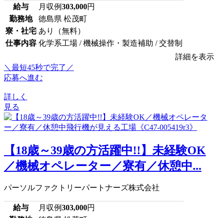
給与
月収例
303,000
円
勤務地
徳島県 松茂町
寮・社宅
あり（無料）
仕事内容
化学系工場 / 機械操作・製造補助 / 交替制
詳細を表示
＼最短45秒で完了／
応募へ進む
詳しく
見る
【18歳～39歳の方活躍中!!】未経験OK
／機械オペレーター／寮有／休憩中...
パーソルファクトリーパートナーズ株式会社
給与
月収例
303,000
円