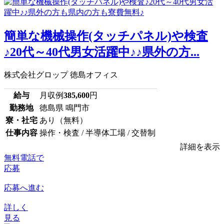
簡単な機械操作(タッチパネル)や検査
♪20代～40代男女活躍中♪♪県外の方...
株式会社グロップ 徳島オフィス
給与
月収例
385,600
円
勤務地
徳島県 鳴門市
寮・社宅
あり（無料）
仕事内容
操作・検査 / 半導体工場 / 交替制
詳細を表示
無料電話で
応募
応募へ進む
詳しく
見る