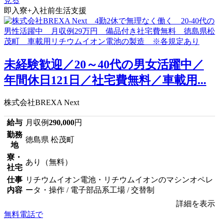
見る
即入寮+入社前生活支援
未経験歓迎／20～40代の男女活躍中／
年間休日121日／社宅費無料／車載用...
株式会社BREXA Next
給与
月収例
290,000
円
勤務
徳島県 松茂町
地
寮・
あり（無料）
社宅
仕事
リチウムイオン電池・リチウムイオンのマシンオペレ
内容
ータ・操作 / 電子部品系工場 / 交替制
詳細を表示
無料電話で