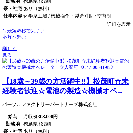
勤務地
徳島県 松茂町
寮・社宅
あり（無料）
仕事内容
化学系工場 / 機械操作・製造補助 / 交替制
詳細を表示
＼最短45秒で完了／
応募へ進む
詳しく
見る
【18歳～39歳の方活躍中!!】松茂町☆未
経験者歓迎☆電池の製造☆機械オペ...
パーソルファクトリーパートナーズ株式会社
給与
月収例
303,000
円
勤務地
徳島県 松茂町
寮・社宅
あり（無料）