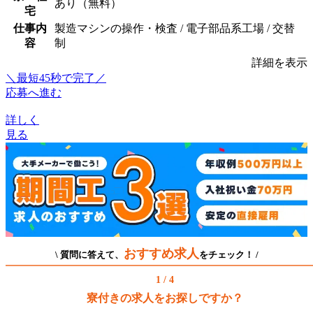
あり（無料）
宅
仕事内
製造マシンの操作・検査 / 電子部品系工場 / 交替
容
制
詳細を表示
＼最短45秒で完了／
応募へ進む
詳しく
見る
おすすめ求人
\ 質問に答えて、
をチェック！ /
1 / 4
寮付きの求人をお探しですか？