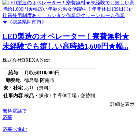
LED製造のオペレーター！寮費無料★
未経験でも嬉しい高時給1,600円★幅...
株式会社BREXA Next
給与
月収例
310,000
円
勤務地
徳島県 阿南市
寮・社宅
あり（無料）
仕事内容
検品・操作 / 半導体工場 / 交替制
詳細を表示
無料電話で
応募
応募へ進む