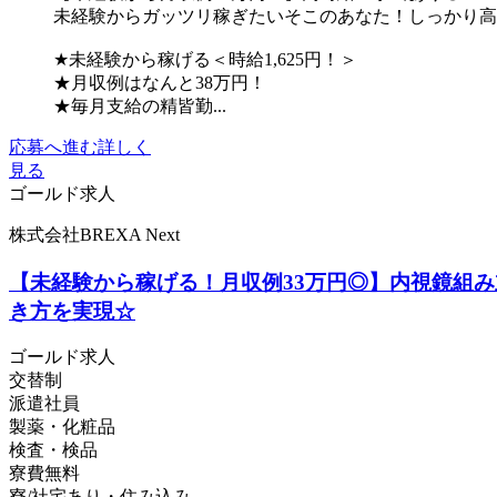
未経験からガッツリ稼ぎたいそこのあなた！しっかり高
★未経験から稼げる＜時給1,625円！＞
★月収例はなんと38万円！
★毎月支給の精皆勤...
応募へ進む
詳しく
見る
ゴールド求人
株式会社BREXA Next
【未経験から稼げる！月収例33万円◎】内視鏡組み
き方を実現☆
ゴールド求人
交替制
派遣社員
製薬・化粧品
検査・検品
寮費無料
寮/社宅あり・住み込み