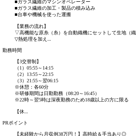
■ガラス繊維のマシンオペレーター
■ガラス繊維の加工・製品の積み込み
■台車や機械を使った運搬
【業務の流れ】
▽高機能な原糸（糸）を自動織機にセットして生地（織
▽熱処理を加え...
勤務時間
【3交替制】
（1）05:55～14:15
（2）13:55～22:15
（3）21:55～翌06:15
※休憩：各60分
※研修期間は日勤勤務（08:20～16:45）
※22時～翌5時は深夜勤務のため18歳以上の方に限る
【休...
PRポイント
【未経験から月収例38万円！】高時給＆手当あり◎