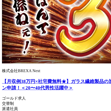
株式会社BREXA Next
【月収例38万円×社宅費無料★】ガラス繊維製品
ン申請！＜20〜40代男性活躍中＞
ゴールド求人
交替制
派遣社員