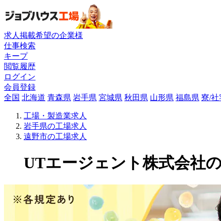
求人掲載希望の企業様
仕事検索
キープ
閲覧履歴
ログイン
会員登録
全国
北海道
青森県
岩手県
宮城県
秋田県
山形県
福島県
寮/
工場・製造業求人
岩手県の工場求人
遠野市の工場求人
UTエージェント株式会社の工場