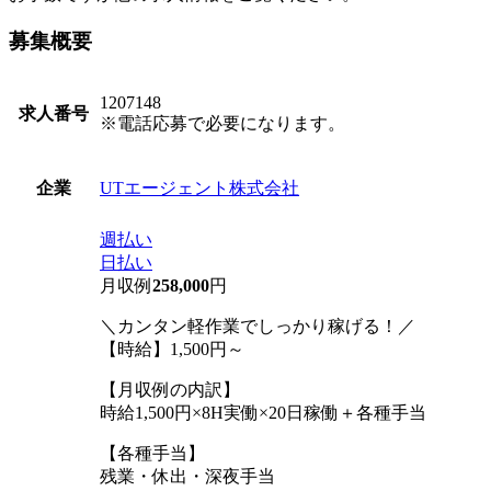
募集概要
1207148
求人番号
※電話応募で必要になります。
UTエージェント株式会社
企業
週払い
日払い
月収例
258,000
円
＼カンタン軽作業でしっかり稼げる！／
【時給】1,500円～
【月収例の内訳】
時給1,500円×8H実働×20日稼働＋各種手当
【各種手当】
残業・休出・深夜手当