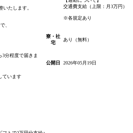
【通勤について】
交通費支給（上限：月3万円）
整いたします。
※各規定あり
間で、
寮・社
あり（無料）
宅
ら3分程度で届きま
2026年05月19日
公開日
しています
フトで2万円分支給♪