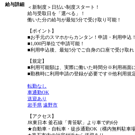
給与詳細
＜新制度＞日払い制度スタート！
給与受取日を「選べる」！
働いた分の給与が最短5分で受け取り可能！
【ポイント】
■お手元のスマホからカンタン！申請・利用申込
■1,000円単位で申請可能！
■利用申込後、最短5分でご自身の口座で受け取れ
【規定】
■利用可能額は、実際に働いた時間分※利用画面
■勤務時に利用申請の登録が必要です※他利用規
転勤なし
車通勤OK
送迎あり
岩手県
遠野市
【アクセス】
JR東日本 釜石線「青笹駅」より車で約6分
★自動車・自転車・徒歩通勤OK（構内無料駐車