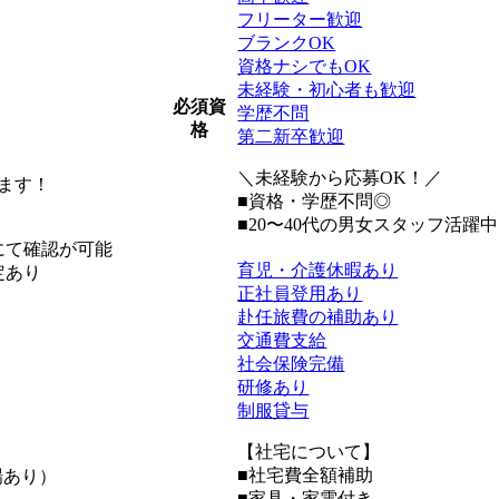
フリーター歓迎
ブランクOK
資格ナシでもOK
未経験・初心者も歓迎
必須資
学歴不問
格
第二新卒歓迎
！
＼未経験から応募OK！／
ます！
■資格・学歴不問◎
■20〜40代の男女スタッフ活躍
にて確認が可能
育児・介護休暇あり
定あり
正社員登用あり
赴任旅費の補助あり
交通費支給
社会保険完備
研修あり
制服貸与
【社宅について】
■社宅費全額補助
場あり）
■家具・家電付き