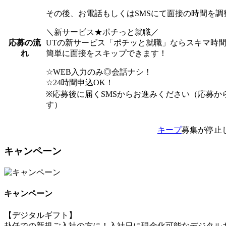
その後、お電話もしくはSMSにて面接の時間を調
＼新サービス★ポチっと就職／
UTの新サービス「ポチッと就職」ならスキマ時
応募の流
簡単に面接をスキップできます！
れ
☆WEB入力のみ◎会話ナシ！
☆24時間申込OK！
※応募後に届くSMSからお進みください（応募か
す）
キープ
募集が停止
キャンペーン
キャンペーン
【デジタルギフト】
赴任での新規ご入社の方に！入社日に現金化可能なデジタルギ