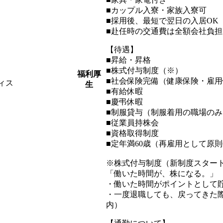
■カップル入寮・家族入寮可
■採用後、最短で翌日の入居OK
■赴任時の交通費は全額会社負担
【待遇】
■昇給・昇格
■株式付与制度（※）
福利厚
■社会保険完備（健康保険・雇
ィス
生
■有給休暇
■慶弔休暇
■制服貸与（制服着用の職場のみ
■従業員持株会
■資格取得制度
■定年満60歳（再雇用として原則
※株式付与制度（新制度スター
「働いた時間が、株になる。」
・働いた時間がポイントとして
・一度退職しても、戻ってきた
内）