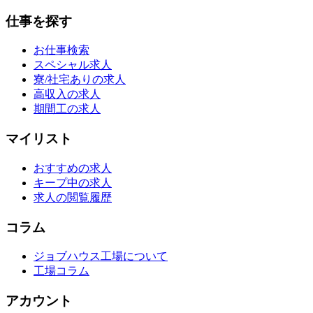
仕事を探す
お仕事検索
スペシャル求人
寮/社宅ありの求人
高収入の求人
期間工の求人
マイリスト
おすすめの求人
キープ中の求人
求人の閲覧履歴
コラム
ジョブハウス工場について
工場コラム
アカウント