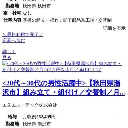
勤務地
秋田県 秋田市
寮・社宅
なし
仕事内容
基板の組立・操作 / 電子部品系工場 / 交替制
詳細を表示
＼最短45秒で完了／
応募へ進む
詳しく
見る
<20代～30代の男性活躍中>【秋田県湯
沢市】組み立て・組付け／交替制／月...
エヌエス・テック株式会社
給与
月収例
252,499
円
勤務地
秋田県 湯沢市