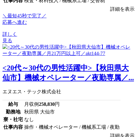
仕事内容
検査・材料投入 / 機械系工場 / 交替制
詳細を表示
＼最短45秒で完了／
応募へ進む
詳しく
見る
<20代～30代の男性活躍中>【秋田県大
仙市】機械オペレーター／夜勤専属／...
エヌエス・テック株式会社
給与
月収例
258,830
円
勤務地
秋田県 大仙市
寮・社宅
なし
仕事内容
操作・機械オペレーター / 機械系工場 / 夜勤
詳細を表示