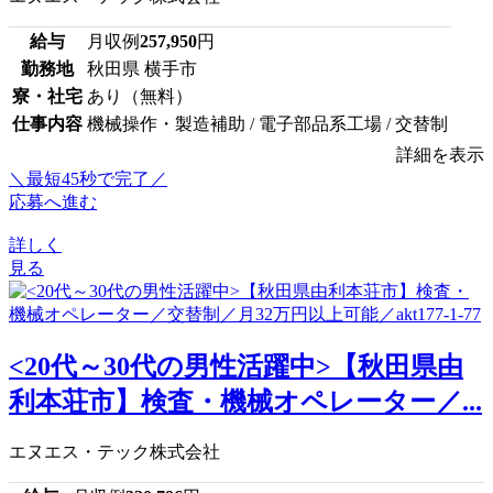
給与
月収例
257,950
円
勤務地
秋田県 横手市
寮・社宅
あり（無料）
仕事内容
機械操作・製造補助 / 電子部品系工場 / 交替制
詳細を表示
＼最短45秒で完了／
応募へ進む
詳しく
見る
<20代～30代の男性活躍中>【秋田県由
利本荘市】検査・機械オペレーター／...
エヌエス・テック株式会社