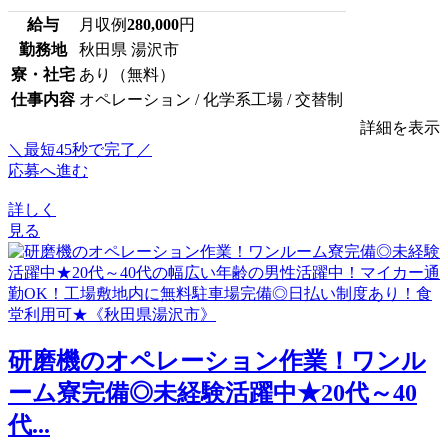
給与
月収例
280,000
円
勤務地
秋田県 湯沢市
寮・社宅
あり（無料）
仕事内容
オペレーション / 化学系工場 / 交替制
詳細を表示
＼最短45秒で完了／
応募へ進む
詳しく
見る
研磨機のオペレーション作業！ワンル
ーム寮完備◎未経験活躍中★20代～40
代...