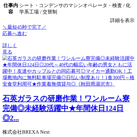
仕事内
シート・コンデンサのマシンオペレータ・検査 / 化
容
学系工場 / 交替制
詳細を表示
＼最短45秒で完了／
応募へ進む
詳しく
見る
石英ガラスの研磨作業！ワンルーム寮
完備◎未経験活躍中★年間休日124日
◎2...
株式会社BREXA Next