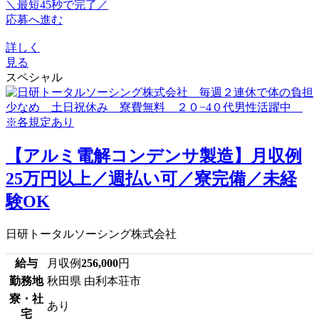
＼最短45秒で完了／
応募へ進む
詳しく
見る
スペシャル
【アルミ電解コンデンサ製造】月収例
25万円以上／週払い可／寮完備／未経
験OK
日研トータルソーシング株式会社
給与
月収例
256,000
円
勤務地
秋田県 由利本荘市
寮・社
あり
宅