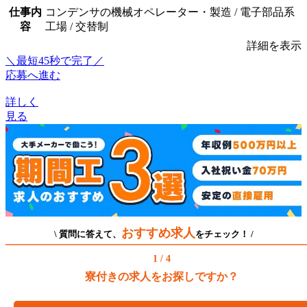
仕事内
コンデンサの機械オペレーター・製造 / 電子部品系
容
工場 / 交替制
詳細を表示
＼最短45秒で完了／
応募へ進む
詳しく
見る
おすすめ求人
\ 質問に答えて、
をチェック！ /
1 / 4
寮付きの求人をお探しですか？