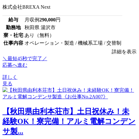
株式会社BREXA Next
給与
月収例
290,000
円
勤務地
秋田県 湯沢市
寮・社宅
あり（無料）
仕事内容
オペレーション・製造 / 機械系工場 / 交替制
詳細を表示
＼最短45秒で完了／
応募へ進む
詳しく
見る
【秋田県由利本荘市】土日祝休み！未
経験OK！寮完備！アルミ電解コンデン
サ製...