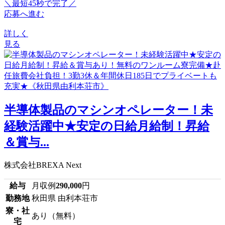
＼最短45秒で完了／
応募へ進む
詳しく
見る
半導体製品のマシンオペレーター！未
経験活躍中★安定の日給月給制！昇給
＆賞与...
株式会社BREXA Next
給与
月収例
290,000
円
勤務地
秋田県 由利本荘市
寮・社
あり（無料）
宅