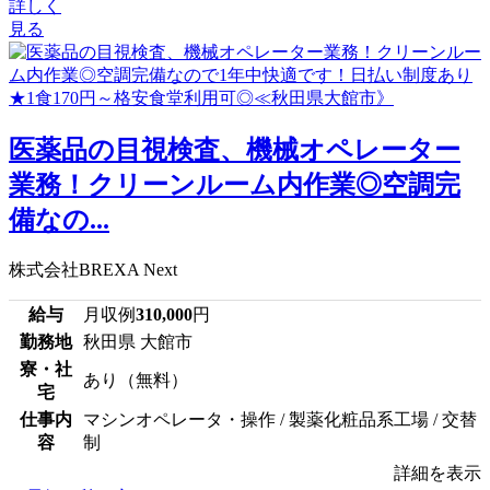
詳しく
見る
医薬品の目視検査、機械オペレーター
業務！クリーンルーム内作業◎空調完
備なの...
株式会社BREXA Next
給与
月収例
310,000
円
勤務地
秋田県 大館市
寮・社
あり（無料）
宅
仕事内
マシンオペレータ・操作 / 製薬化粧品系工場 / 交替
容
制
詳細を表示