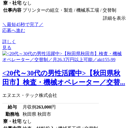
寮・社宅
なし
仕事内容
プリンターの組立・製造 / 機械系工場 / 交替制
詳細を表示
＼最短45秒で完了／
応募へ進む
詳しく
見る
<20代～30代の男性活躍中>【秋田県秋
田市】検査・機械オペレーター／交替...
エヌエス・テック株式会社
給与
月収例
263,000
円
勤務地
秋田県 秋田市
寮・社宅
なし