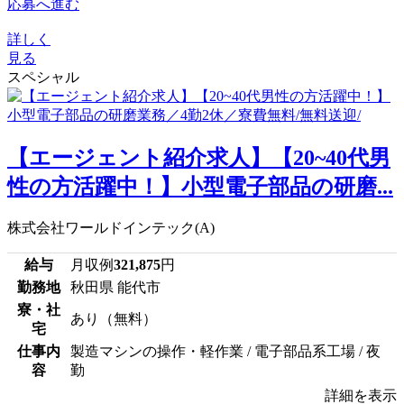
応募へ進む
詳しく
見る
スペシャル
【エージェント紹介求人】【20~40代男
性の方活躍中！】小型電子部品の研磨...
株式会社ワールドインテック(A)
給与
月収例
321,875
円
勤務地
秋田県 能代市
寮・社
あり（無料）
宅
仕事内
製造マシンの操作・軽作業 / 電子部品系工場 / 夜
容
勤
詳細を表示