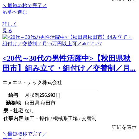
＼最短45秒で完了／
応募へ進む
詳しく
見る
<20代～30代の男性活躍中>【秋田県秋
田市】組み立て・組付け／交替制／月...
エヌエス・テック株式会社
給与
月収例
256,993
円
勤務地
秋田県 秋田市
寮・社宅
なし
仕事内容
加工・操作 / 機械系工場 / 交替制
詳細を表示
＼最短45秒で完了／