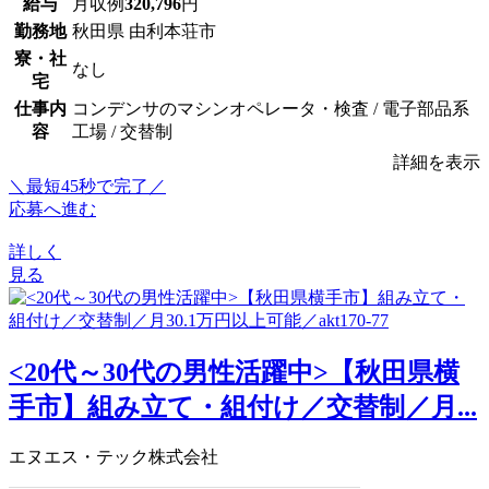
給与
月収例
320,796
円
勤務地
秋田県 由利本荘市
寮・社
なし
宅
仕事内
コンデンサのマシンオペレータ・検査 / 電子部品系
容
工場 / 交替制
詳細を表示
＼最短45秒で完了／
応募へ進む
詳しく
見る
<20代～30代の男性活躍中>【秋田県横
手市】組み立て・組付け／交替制／月...
エヌエス・テック株式会社