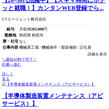
【20~30代活躍中】【スキマ時間にポチ
ッと就職！】カンタンWEB登録でら...
UTエージェント株式会社
給与
月収例
283,000
円
勤務地
秋田県 秋田市
寮・社宅
なし
仕事内容
機械系工場 / 機械操作・製造補助 / 正社員
詳細を表示
＼最短45秒で完了／
応募へ進む
詳しく
見る
【半導体製造装置メンテナンス（アビ
サービス）】