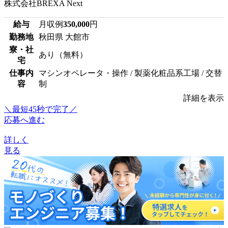
株式会社BREXA Next
給与
月収例
350,000
円
勤務地
秋田県 大館市
寮・社
あり（無料）
宅
仕事内
マシンオペレータ・操作 / 製薬化粧品系工場 / 交替
容
制
詳細を表示
＼最短45秒で完了／
応募へ進む
詳しく
見る