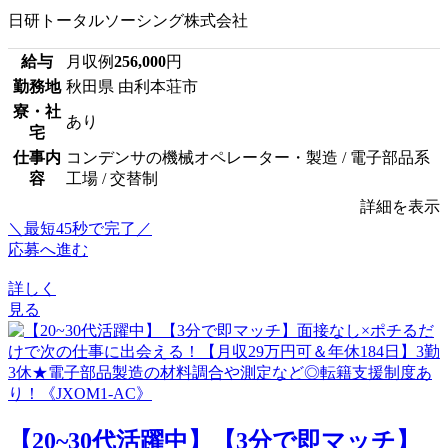
日研トータルソーシング株式会社
給与
月収例
256,000
円
勤務地
秋田県 由利本荘市
寮・社
あり
宅
仕事内
コンデンサの機械オペレーター・製造 / 電子部品系
容
工場 / 交替制
詳細を表示
＼最短45秒で完了／
応募へ進む
詳しく
見る
【20~30代活躍中】【3分で即マッチ】