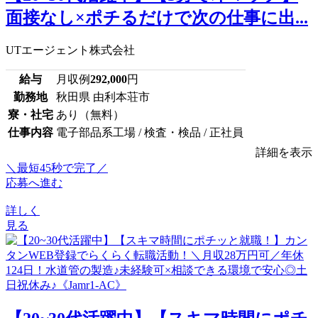
面接なし×ポチるだけで次の仕事に出...
UTエージェント株式会社
給与
月収例
292,000
円
勤務地
秋田県 由利本荘市
寮・社宅
あり（無料）
仕事内容
電子部品系工場 / 検査・検品 / 正社員
詳細を表示
＼最短45秒で完了／
応募へ進む
詳しく
見る