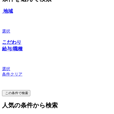
地域
選択
こだわり
給与/職種
選択
条件クリア
この条件で検索
人気の条件から検索