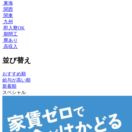
東海
関西
関東
九州
即入寮OK
期間工
寮あり
高収入
並び替え
おすすめ順
給与が高い順
新着順
スペシャル