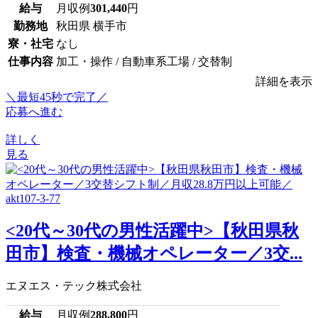
給与
月収例
301,440
円
勤務地
秋田県 横手市
寮・社宅
なし
仕事内容
加工・操作 / 自動車系工場 / 交替制
詳細を表示
＼最短45秒で完了／
応募へ進む
詳しく
見る
<20代～30代の男性活躍中>【秋田県秋
田市】検査・機械オペレーター／3交...
エヌエス・テック株式会社
給与
月収例
288,800
円