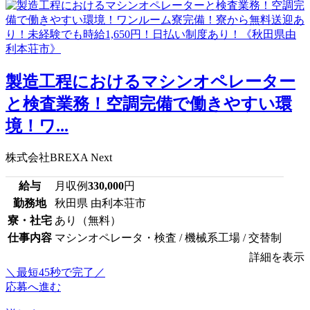
製造工程におけるマシンオペレーター
と検査業務！空調完備で働きやすい環
境！ワ...
株式会社BREXA Next
給与
月収例
330,000
円
勤務地
秋田県 由利本荘市
寮・社宅
あり（無料）
仕事内容
マシンオペレータ・検査 / 機械系工場 / 交替制
詳細を表示
＼最短45秒で完了／
応募へ進む