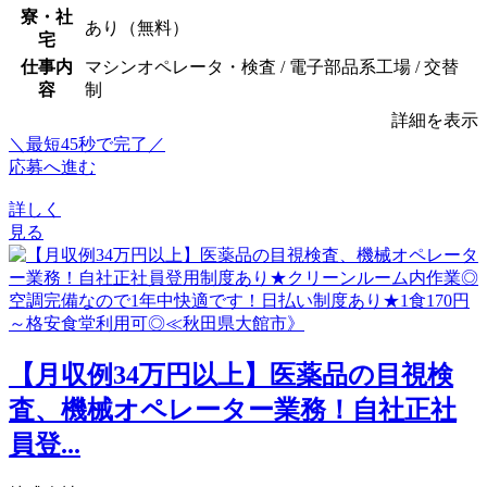
寮・社
あり（無料）
宅
仕事内
マシンオペレータ・検査 / 電子部品系工場 / 交替
容
制
詳細を表示
＼最短45秒で完了／
応募へ進む
詳しく
見る
【月収例34万円以上】医薬品の目視検
査、機械オペレーター業務！自社正社
員登...