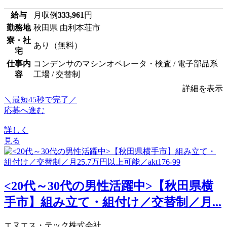
給与
月収例
333,961
円
勤務地
秋田県 由利本荘市
寮・社
あり（無料）
宅
仕事内
コンデンサのマシンオペレータ・検査 / 電子部品系
容
工場 / 交替制
詳細を表示
＼最短45秒で完了／
応募へ進む
詳しく
見る
<20代～30代の男性活躍中>【秋田県横
手市】組み立て・組付け／交替制／月...
エヌエス・テック株式会社