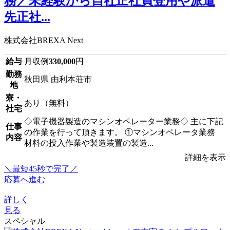
務／未経験から自社正社員登用や派遣
先正社...
株式会社BREXA Next
給与
月収例
330,000
円
勤務
秋田県 由利本荘市
地
寮・
あり（無料）
社宅
◇電子機器製造のマシンオペレーター業務◇ 主に下記
仕事
の作業を行って頂きます。 ①マシンオペレータ業務
内容
材料の投入作業や製造装置の製造...
詳細を表示
＼最短45秒で完了／
応募へ進む
詳しく
見る
スペシャル