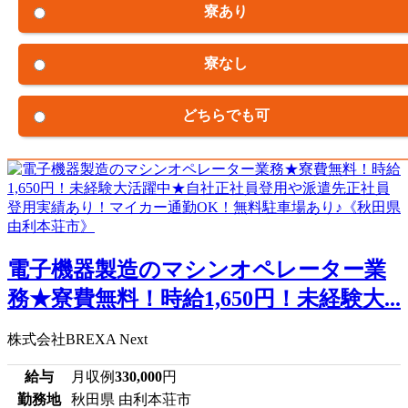
寮あり
寮なし
どちらでも可
電子機器製造のマシンオペレーター業
務★寮費無料！時給1,650円！未経験大...
株式会社BREXA Next
給与
月収例
330,000
円
勤務地
秋田県 由利本荘市