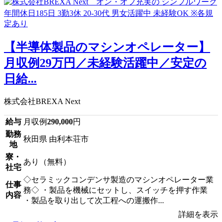
【半導体製品のマシンオペレーター】
月収例29万円／未経験活躍中／安定の
日給...
株式会社BREXA Next
給与
月収例
290,000
円
勤務
秋田県 由利本荘市
地
寮・
あり（無料）
社宅
◇セラミックコンデンサ製造のマシンオペレーター業
仕事
務◇ ・製品を機械にセットし、スイッチを押す作業
内容
・製品を取り出して次工程への運搬作...
詳細を表示