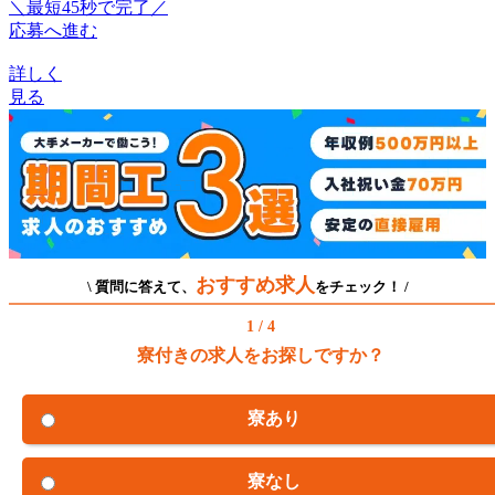
＼最短45秒で完了／
応募へ進む
詳しく
見る
おすすめ求人
\ 質問に答えて、
をチェック！ /
1 / 4
寮付きの求人をお探しですか？
寮あり
寮なし