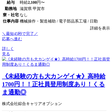
給与
時給
2,100
円〜
勤務地
滋賀県 甲賀市
寮・社宅
なし
仕事内容
機械操作・製造補助 / 電子部品系工場 / 日勤
詳細を表示
＼最短45秒で完了／
応募へ進む
詳しく
見る
《未経験の方も大カンゲイ★》高時給
1700円！！正社員登用制度あり！くる
ま通勤◎
株式会社綜合キャリアオプション