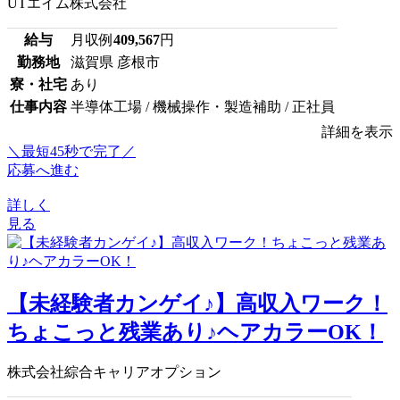
UTエイム株式会社
給与
月収例
409,567
円
勤務地
滋賀県 彦根市
寮・社宅
あり
仕事内容
半導体工場 / 機械操作・製造補助 / 正社員
詳細を表示
＼最短45秒で完了／
応募へ進む
詳しく
見る
【未経験者カンゲイ♪】高収入ワーク！
ちょこっと残業あり♪ヘアカラーOK！
株式会社綜合キャリアオプション