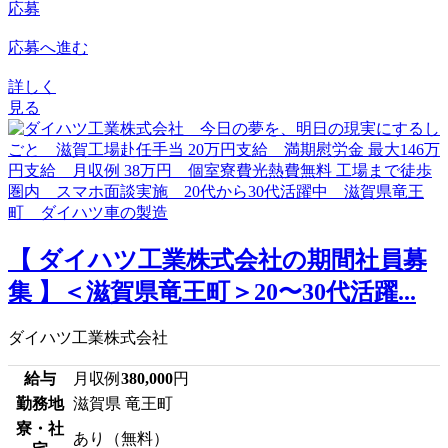
応募
応募へ進む
詳しく
見る
【 ダイハツ工業株式会社の期間社員募
集 】＜滋賀県竜王町＞20〜30代活躍...
ダイハツ工業株式会社
給与
月収例
380,000
円
勤務地
滋賀県 竜王町
寮・社
あり（無料）