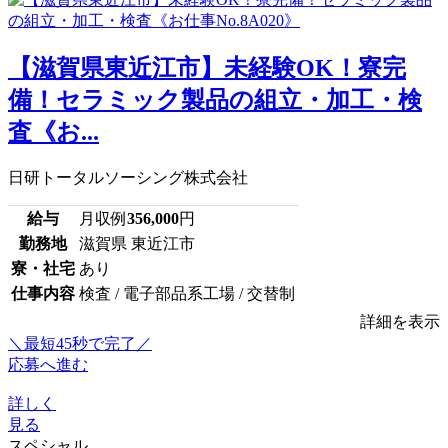
【滋賀県東近江市】未経験OK！寮完
備！セラミック製品の組立・加工・検
査《お...
日研トータルソーシング株式会社
給与
月収例
356,000
円
勤務地
滋賀県 東近江市
寮・社宅
あり
仕事内容
検査 / 電子部品系工場 / 交替制
詳細を表示
＼最短45秒で完了／
応募へ進む
詳しく
見る
スペシャル