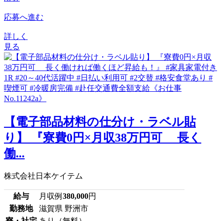
応募へ進む
詳しく
見る
【電子部品材料の仕分け・ラベル貼
り】 『寮費0円×月収38万円可 長く
働...
株式会社日本ケイテム
給与
月収例
380,000
円
勤務地
滋賀県 野洲市
寮・社宅
あり（無料）