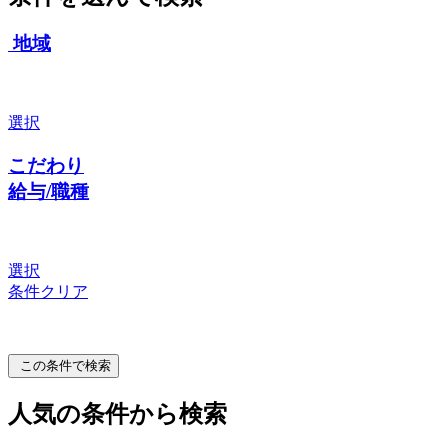
地域
選択
こだわり
給与/職種
選択
条件クリア
この条件で検索
人気の条件から検索