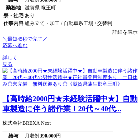
勤務地
滋賀県 竜王町
寮・社宅
あり
仕事内容
組み立て・加工 / 自動車系工場 / 交替制
詳細を表示
＼最短45秒で完了／
応募へ進む
詳しく
見る
【高時給2000円★未経験活躍中★】自動
車製造に伴う諸作業！20代～40代...
株式会社BREXA Next
給与
月収例
390,000
円