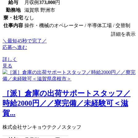
給与
月収例
373,000
円
勤務地
滋賀県 野洲市
寮・社宅
なし
仕事内容
操作・機械のオペレーター / 半導体工場 / 交替制
詳細を表示
＼最短45秒で完了／
応募へ進む
詳しく
見る
［派］倉庫の出荷サポートスタッフ／
時給2000円／／寮完備／未経験可＜滋
賀...
株式会社サンキョウテクノスタッフ