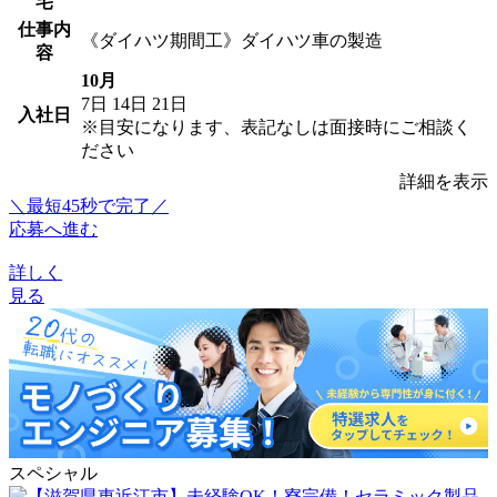
宅
仕事内
《ダイハツ期間工》ダイハツ車の製造
容
10月
7日
14日
21日
入社日
※目安になります、表記なしは面接時にご相談く
ださい
詳細を表示
＼最短45秒で完了／
応募へ進む
詳しく
見る
スペシャル