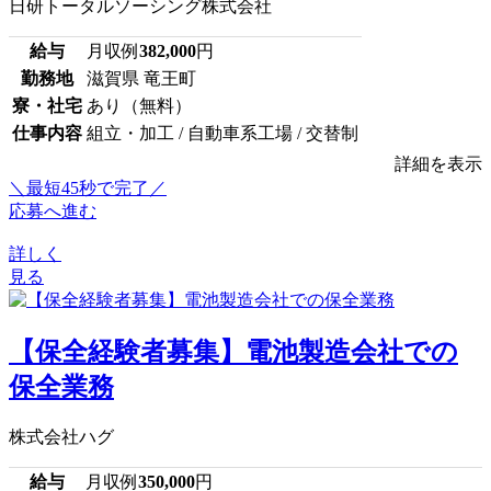
日研トータルソーシング株式会社
給与
月収例
382,000
円
勤務地
滋賀県 竜王町
寮・社宅
あり（無料）
仕事内容
組立・加工 / 自動車系工場 / 交替制
詳細を表示
＼最短45秒で完了／
応募へ進む
詳しく
見る
【保全経験者募集】電池製造会社での
保全業務
株式会社ハグ
給与
月収例
350,000
円