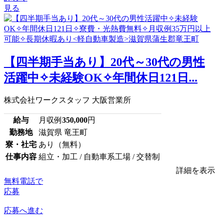
見る
【四半期手当あり】20代～30代の男性
活躍中✧未経験OK✧年間休日121日...
株式会社ワークスタッフ 大阪営業所
給与
月収例
350,000
円
勤務地
滋賀県 竜王町
寮・社宅
あり（無料）
仕事内容
組立・加工 / 自動車系工場 / 交替制
詳細を表示
無料電話で
応募
応募へ進む