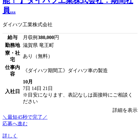
能！ 】ダイハツ工業株式会社：期間社
員...
ダイハツ工業株式会社
給与
月収例
380,000
円
勤務地
滋賀県 竜王町
寮・社
あり（無料）
宅
仕事内
《ダイハツ期間工》ダイハツ車の製造
容
10月
7日
14日
21日
入社日
※目安になります、表記なしは面接時にご相談く
ださい
詳細を表示
＼最短45秒で完了／
応募へ進む
詳しく