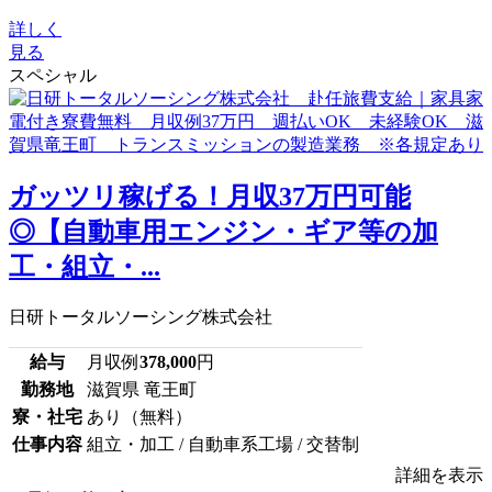
詳しく
見る
スペシャル
ガッツリ稼げる！月収37万円可能
◎【自動車用エンジン・ギア等の加
工・組立・...
日研トータルソーシング株式会社
給与
月収例
378,000
円
勤務地
滋賀県 竜王町
寮・社宅
あり（無料）
仕事内容
組立・加工 / 自動車系工場 / 交替制
詳細を表示