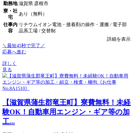
勤務地
滋賀県 彦根市
寮・社
あり（無料）
宅
仕事内
リチウムイオン電池・接着剤の操作・運搬 / 電子部
容
品系工場 / 交替制
詳細を表示
＼最短45秒で完了／
応募へ進む
詳しく
見る
【滋賀県蒲生郡竜王町】寮費無料！未経
験OK！自動車用エンジン・ギア等の加
工...