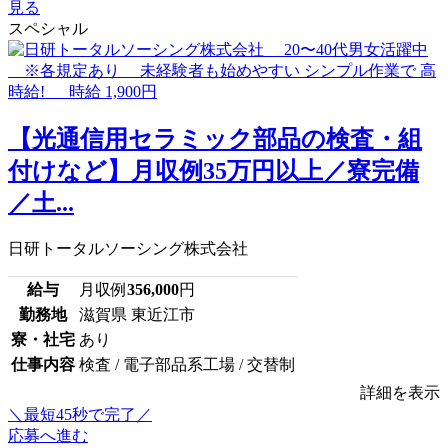
見る
スペシャル
【光通信用セラミック部品の検査・組
付けなど】月収例35万円以上／寮完備
／土...
日研トータルソーシング株式会社
給与
月収例
356,000
円
勤務地
滋賀県 東近江市
寮・社宅
あり
仕事内容
検査 / 電子部品系工場 / 交替制
詳細を表示
＼最短45秒で完了／
応募へ進む