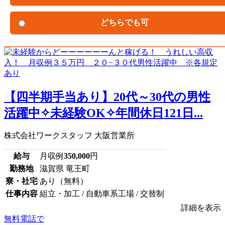
どちらでも可
【四半期手当あり】20代～30代の男性
活躍中✧未経験OK✧年間休日121日...
株式会社ワークスタッフ 大阪営業所
給与
月収例
350,000
円
勤務地
滋賀県 竜王町
寮・社宅
あり（無料）
仕事内容
組立・加工 / 自動車系工場 / 交替制
詳細を表示
無料電話で