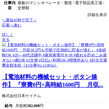
仕事内
基板のマシンオペレータ・製造 / 電子部品系工場 /
容
交替制
詳細を表示
＼最短45秒で完了／
応募へ進む
詳しく
見る
【電池材料の機械セット・ボタン操
作】 『寮費0円×高時給1600円 月収...
株式会社日本ケイテム
給与
月収例
382,000
円