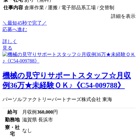
仕事内容
倉庫作業 / 運搬 / 電子部品系工場 / 交替制
詳細を表示
＼最短45秒で完了／
応募へ進む
詳しく
見る
機械の見守りサポートスタッフ☆月収
例36万★未経験ＯＫ♪《C54-009788》
パーソルファクトリーパートナーズ株式会社 東海
給与
月収例
360,000
円
勤務地
滋賀県 長浜市
寮・社
なし
宅