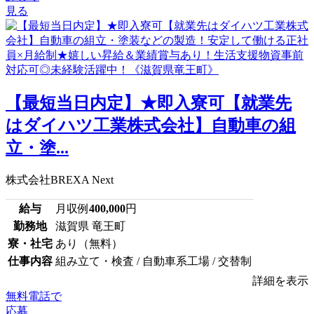
見る
【最短当日内定】★即入寮可【就業先
はダイハツ工業株式会社】自動車の組
立・塗...
株式会社BREXA Next
給与
月収例
400,000
円
勤務地
滋賀県 竜王町
寮・社宅
あり（無料）
仕事内容
組み立て・検査 / 自動車系工場 / 交替制
詳細を表示
無料電話で
応募