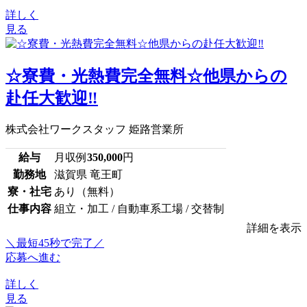
詳しく
見る
☆寮費・光熱費完全無料☆他県からの
赴任大歓迎‼
株式会社ワークスタッフ 姫路営業所
給与
月収例
350,000
円
勤務地
滋賀県 竜王町
寮・社宅
あり（無料）
仕事内容
組立・加工 / 自動車系工場 / 交替制
詳細を表示
＼最短45秒で完了／
応募へ進む
詳しく
見る