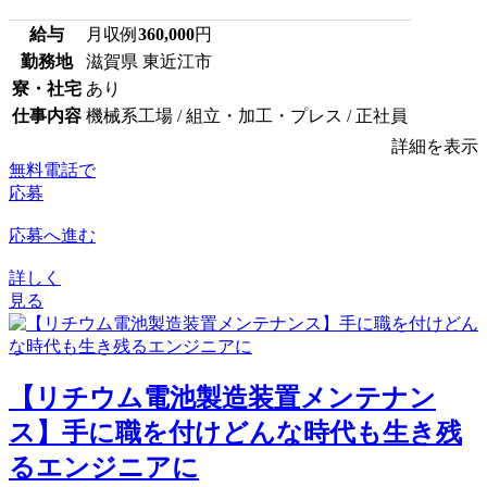
給与
月収例
360,000
円
勤務地
滋賀県 東近江市
寮・社宅
あり
仕事内容
機械系工場 / 組立・加工・プレス / 正社員
詳細を表示
無料電話で
応募
応募へ進む
詳しく
見る
【リチウム電池製造装置メンテナン
ス】手に職を付けどんな時代も生き残
るエンジニアに