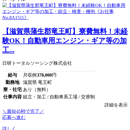
【滋賀県蒲生郡竜王町】寮費無料！未経
験OK！自動車用エンジン・ギア等の加
工...
日研トータルソーシング株式会社
給与
月収例
378,000
円
勤務地
滋賀県 竜王町
寮・社宅
あり（無料）
仕事内容
組立・加工 / 自動車系工場 / 交替制
詳細を表示
＼最短45秒で完了／
応募へ進む
詳しく