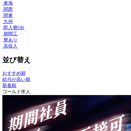
東海
関西
関東
九州
即入寮OK
期間工
寮あり
高収入
並び替え
おすすめ順
給与が高い順
新着順
ゴールド求人