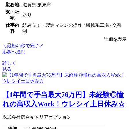
勤務地
滋賀県 栗東市
寮・社
あり
宅
仕事内
組み立て・製造マシンの操作 / 機械系工場 / 交替
容
制
詳細を表示
＼最短45秒で完了／
応募へ進む
詳しく
見る
【1年間で手当最大76万円】未経験◎憧
れの高収入Work！ウレシイ土日休み☆
株式会社綜合キャリアオプション
給与
月収例
368,000
円