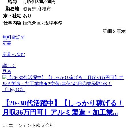
給与
月収例
360,000
円
勤務地
滋賀県 彦根市
寮・社宅
あり
仕事内容
物流倉庫 / 現場事務
詳細を表示
無料電話で
応募
応募へ進む
詳しく
見る
【20~30代活躍中】【しっかり稼げる！
月収36万円可】アルミ製造・加工業...
UTエージェント株式会社