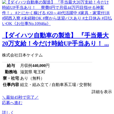
【ダイハツ自動車の製造】 『手当最大
20万支給！今だけ時給UP手当あり！ ...
株式会社日本ケイテム
給与
月収例
440,000
円
勤務地
滋賀県 竜王町
寮・社宅
あり（無料）
仕事内容
組立・組み立て / 自動車系工場 / 交替制
詳細を表示
＼最短45秒で完了／
応募へ進む
詳しく