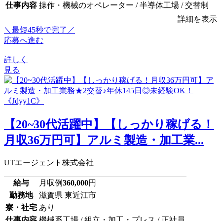
仕事内容
操作・機械のオペレーター / 半導体工場 / 交替制
詳細を表示
＼最短45秒で完了／
応募へ進む
詳しく
見る
【20~30代活躍中】【しっかり稼げる！
月収36万円可】アルミ製造・加工業...
UTエージェント株式会社
給与
月収例
360,000
円
勤務地
滋賀県 東近江市
寮・社宅
あり
仕事内容
機械系工場 / 組立・加工・プレス / 正社員