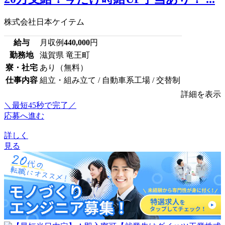
株式会社日本ケイテム
給与
月収例
440,000
円
勤務地
滋賀県 竜王町
寮・社宅
あり（無料）
仕事内容
組立・組み立て / 自動車系工場 / 交替制
詳細を表示
＼最短45秒で完了／
応募へ進む
詳しく
見る