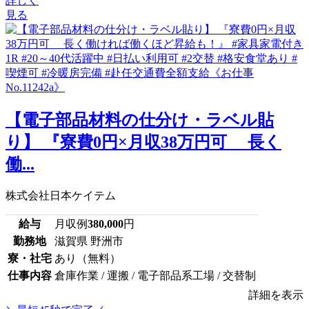
詳しく
見る
【電子部品材料の仕分け・ラベル貼
り】 『寮費0円×月収38万円可 長く
働...
株式会社日本ケイテム
給与
月収例
380,000
円
勤務地
滋賀県 野洲市
寮・社宅
あり（無料）
仕事内容
倉庫作業 / 運搬 / 電子部品系工場 / 交替制
詳細を表示