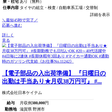
寮・社宅
あり（無料）
仕事内容
タイヤの組立・検査 / 自動車系工場 / 交替制
詳細を表示
＼最短45秒で完了／
応募へ進む
詳しく
見る
【電子部品の入出荷準備】 『日曜日の
出勤は手当あり★月収38万円可』 #...
株式会社日本ケイテム
給与
月収例
380,000
円
勤務地
滋賀県 野洲市