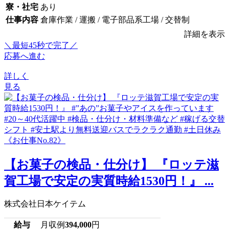
寮・社宅
あり
仕事内容
倉庫作業 / 運搬 / 電子部品系工場 / 交替制
詳細を表示
＼最短45秒で完了／
応募へ進む
詳しく
見る
【お菓子の検品・仕分け】 『ロッテ滋
賀工場で安定の実質時給1530円！』 ...
株式会社日本ケイテム
給与
月収例
394,000
円