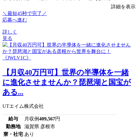
詳細を表示
＼最短45秒で完了／
応募へ進む
詳しく
見る
【月収40万円可】世界の半導体を一緒
に進化させませんか？琵琶湖と国宝が
ある...
UTエイム株式会社
給与
月収例
409,567
円
勤務地
滋賀県 彦根市
寮・社宅
あり