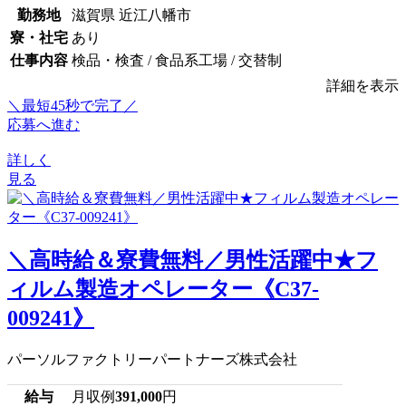
勤務地
滋賀県 近江八幡市
寮・社宅
あり
仕事内容
検品・検査 / 食品系工場 / 交替制
詳細を表示
＼最短45秒で完了／
応募へ進む
詳しく
見る
＼高時給＆寮費無料／男性活躍中★フ
ィルム製造オペレーター《C37-
009241》
パーソルファクトリーパートナーズ株式会社
給与
月収例
391,000
円