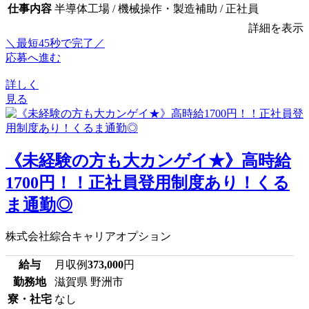
仕事内容
半導体工場 / 機械操作・製造補助 / 正社員
詳細を表示
＼最短45秒で完了／
応募へ進む
詳しく
見る
《未経験の方も大カンゲイ★》高時給
1700円！！正社員登用制度あり！くる
ま通勤◎
株式会社綜合キャリアオプション
給与
月収例
373,000
円
勤務地
滋賀県 野洲市
寮・社宅
なし