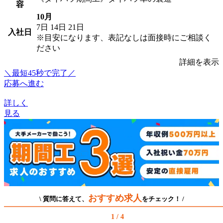
容
10月
7日
14日
21日
入社日
※目安になります、表記なしは面接時にご相談く
ださい
詳細を表示
＼最短45秒で完了／
応募へ進む
詳しく
見る
おすすめ求人
\ 質問に答えて、
をチェック！ /
1 / 4