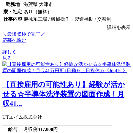
勤務地
滋賀県 大津市
寮・社宅
あり（無料）
仕事内容
機械系工場 / 機械操作・製造補助 / 交替制
詳細を表示
＼最短45秒で完了／
応募へ進む
詳しく
見る
【直接雇用の可能性あり】経験が活か
せる☆半導体洗浄装置の図面作成！月
収41...
UTエイム株式会社
給与
月収例
417,000
円