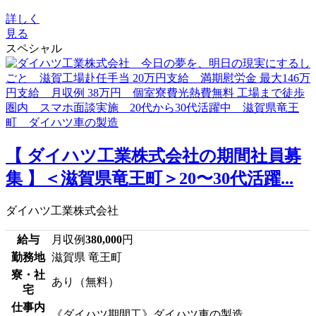
詳しく
見る
スペシャル
【 ダイハツ工業株式会社の期間社員募
集 】＜滋賀県竜王町＞20〜30代活躍...
ダイハツ工業株式会社
給与
月収例
380,000
円
勤務地
滋賀県 竜王町
寮・社
あり（無料）
宅
仕事内
《ダイハツ期間工》ダイハツ車の製造