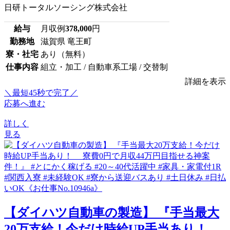
日研トータルソーシング株式会社
給与
月収例
378,000
円
勤務地
滋賀県 竜王町
寮・社宅
あり（無料）
仕事内容
組立・加工 / 自動車系工場 / 交替制
詳細を表示
＼最短45秒で完了／
応募へ進む
詳しく
見る
【ダイハツ自動車の製造】 『手当最大
20万支給！今だけ時給UP手当あり！ ...