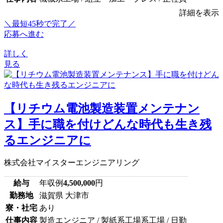
詳細を表示
＼最短45秒で完了／
応募へ進む
詳しく
見る
【リチウム電池製造装置メンテナン
ス】手に職を付けどんな時代も生き残
るエンジニアに
株式会社マイスターエンジニアリング
給与
年収例
4,500,000
円
勤務地
滋賀県 大津市
寮・社宅
あり
仕事内容
製造エンジニア / 製紙系工場系工場 / 日勤