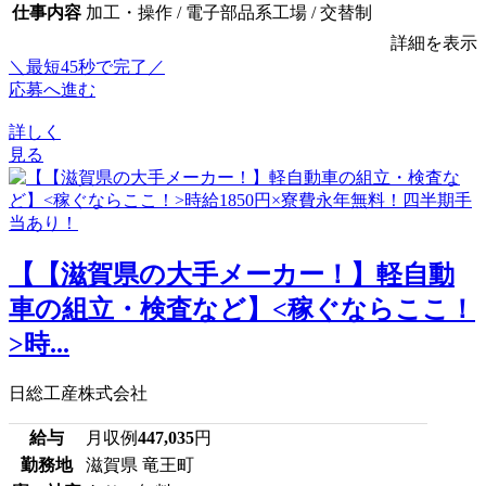
仕事内容
加工・操作 / 電子部品系工場 / 交替制
詳細を表示
＼最短45秒で完了／
応募へ進む
詳しく
見る
【【滋賀県の大手メーカー！】軽自動
車の組立・検査など】<稼ぐならここ！
>時...
日総工産株式会社
給与
月収例
447,035
円
勤務地
滋賀県 竜王町