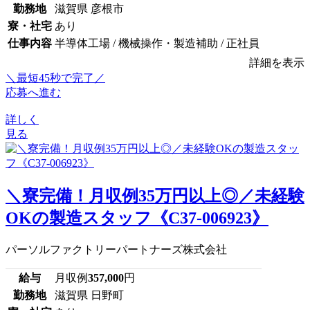
勤務地
滋賀県 彦根市
寮・社宅
あり
仕事内容
半導体工場 / 機械操作・製造補助 / 正社員
詳細を表示
＼最短45秒で完了／
応募へ進む
詳しく
見る
＼寮完備！月収例35万円以上◎／未経験
OKの製造スタッフ《C37-006923》
パーソルファクトリーパートナーズ株式会社
給与
月収例
357,000
円
勤務地
滋賀県 日野町