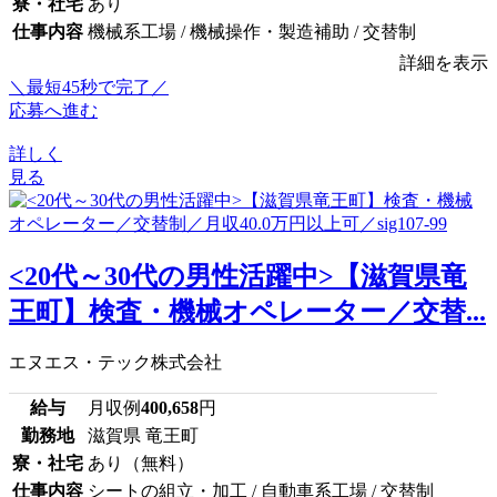
寮・社宅
あり
仕事内容
機械系工場 / 機械操作・製造補助 / 交替制
詳細を表示
＼最短45秒で完了／
応募へ進む
詳しく
見る
<20代～30代の男性活躍中>【滋賀県竜
王町】検査・機械オペレーター／交替...
エヌエス・テック株式会社
給与
月収例
400,658
円
勤務地
滋賀県 竜王町
寮・社宅
あり（無料）
仕事内容
シートの組立・加工 / 自動車系工場 / 交替制