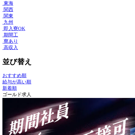
東海
関西
関東
九州
即入寮OK
期間工
寮あり
高収入
並び替え
おすすめ順
給与が高い順
新着順
ゴールド求人