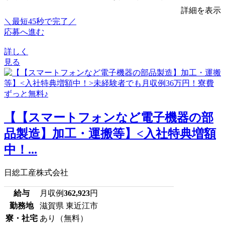
詳細を表示
＼最短45秒で完了／
応募へ進む
詳しく
見る
【【スマートフォンなど電子機器の部
品製造】加工・運搬等】<入社特典増額
中！...
日総工産株式会社
給与
月収例
362,923
円
勤務地
滋賀県 東近江市
寮・社宅
あり（無料）