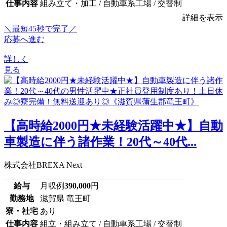
仕事内容
組み立て・加工 / 自動車系工場 / 交替制
詳細を表示
＼最短45秒で完了／
応募へ進む
詳しく
見る
【高時給2000円★未経験活躍中★】自動
車製造に伴う諸作業！20代～40代...
株式会社BREXA Next
給与
月収例
390,000
円
勤務地
滋賀県 竜王町
寮・社宅
あり
仕事内容
組立・組み立て / 自動車系工場 / 交替制