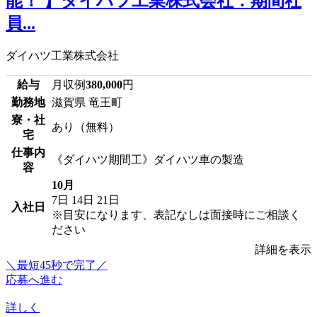
能！ 】ダイハツ工業株式会社：期間社
員...
ダイハツ工業株式会社
給与
月収例
380,000
円
勤務地
滋賀県 竜王町
寮・社
あり（無料）
宅
仕事内
《ダイハツ期間工》ダイハツ車の製造
容
10月
7日
14日
21日
入社日
※目安になります、表記なしは面接時にご相談く
ださい
詳細を表示
＼最短45秒で完了／
応募へ進む
詳しく