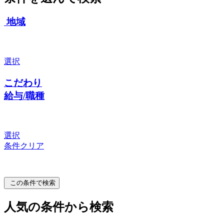
地域
選択
こだわり
給与/職種
選択
条件クリア
この条件で検索
人気の条件から検索