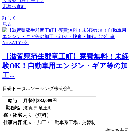
＼最短45秒で完了／
応募へ進む
詳しく
見る
【滋賀県蒲生郡竜王町】寮費無料！未経
験OK！自動車用エンジン・ギア等の加
工...
日研トータルソーシング株式会社
給与
月収例
382,000
円
勤務地
滋賀県 竜王町
寮・社宅
あり（無料）
仕事内容
組立・加工 / 自動車系工場 / 交替制
詳細を表示