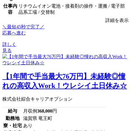
仕事内
リチウムイオン電池・接着剤の操作・運搬 / 電子部
容
品系工場 / 交替制
詳細を表示
＼最短45秒で完了／
応募へ進む
詳しく
見る
【1年間で手当最大76万円】未経験◎憧
れの高収入Work！ウレシイ土日休み☆
株式会社綜合キャリアオプション
給与
月収例
368,000
円
勤務地
滋賀県 竜王町
寮・社宅
あり