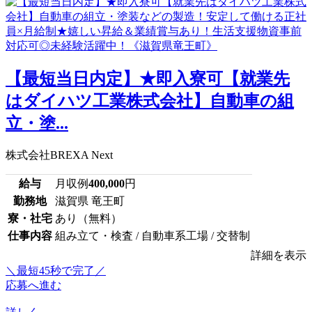
【最短当日内定】★即入寮可【就業先
はダイハツ工業株式会社】自動車の組
立・塗...
株式会社BREXA Next
給与
月収例
400,000
円
勤務地
滋賀県 竜王町
寮・社宅
あり（無料）
仕事内容
組み立て・検査 / 自動車系工場 / 交替制
詳細を表示
＼最短45秒で完了／
応募へ進む