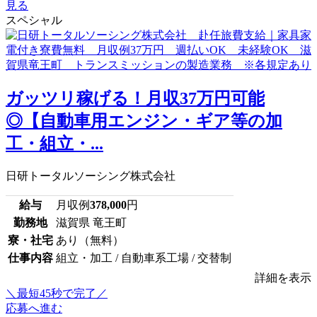
見る
スペシャル
ガッツリ稼げる！月収37万円可能
◎【自動車用エンジン・ギア等の加
工・組立・...
日研トータルソーシング株式会社
給与
月収例
378,000
円
勤務地
滋賀県 竜王町
寮・社宅
あり（無料）
仕事内容
組立・加工 / 自動車系工場 / 交替制
詳細を表示
＼最短45秒で完了／
応募へ進む