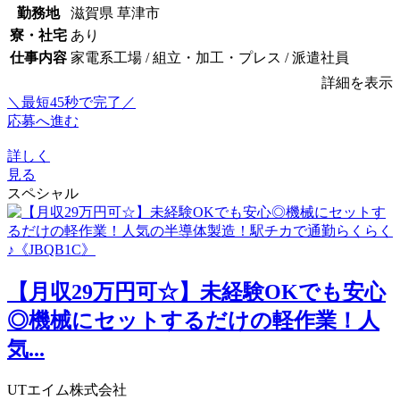
勤務地
滋賀県 草津市
寮・社宅
あり
仕事内容
家電系工場 / 組立・加工・プレス / 派遣社員
詳細を表示
＼最短45秒で完了／
応募へ進む
詳しく
見る
スペシャル
【月収29万円可☆】未経験OKでも安心
◎機械にセットするだけの軽作業！人
気...
UTエイム株式会社