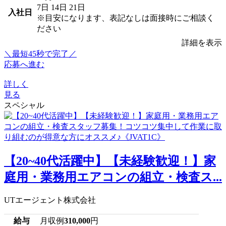
7日
14日
21日
入社日
※目安になります、表記なしは面接時にご相談く
ださい
詳細を表示
＼最短45秒で完了／
応募へ進む
詳しく
見る
スペシャル
【20~40代活躍中】【未経験歓迎！】家
庭用・業務用エアコンの組立・検査ス...
UTエージェント株式会社
給与
月収例
310,000
円