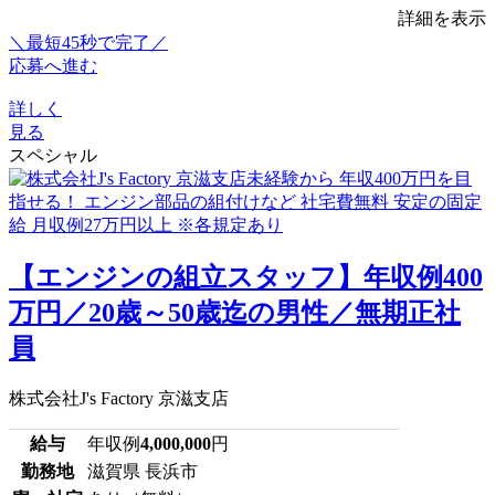
詳細を表示
＼最短45秒で完了／
応募へ進む
詳しく
見る
スペシャル
【エンジンの組立スタッフ】年収例400
万円／20歳～50歳迄の男性／無期正社
員
株式会社J's Factory 京滋支店
給与
年収例
4,000,000
円
勤務地
滋賀県 長浜市