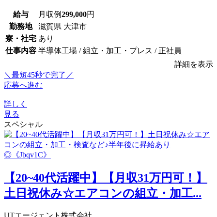
給与
月収例
299,000
円
勤務地
滋賀県 大津市
寮・社宅
あり
仕事内容
半導体工場 / 組立・加工・プレス / 正社員
詳細を表示
＼最短45秒で完了／
応募へ進む
詳しく
見る
スペシャル
【20~40代活躍中】【月収31万円可！】
土日祝休み☆エアコンの組立・加工...
UTエージェント株式会社