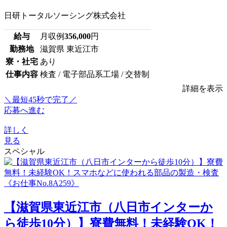
日研トータルソーシング株式会社
給与
月収例
356,000
円
勤務地
滋賀県 東近江市
寮・社宅
あり
仕事内容
検査 / 電子部品系工場 / 交替制
詳細を表示
＼最短45秒で完了／
応募へ進む
詳しく
見る
スペシャル
【滋賀県東近江市（八日市インターか
ら徒歩10分）】寮費無料！未経験OK！