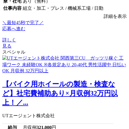
寮・社宅
あり（無料）
仕事内容
組立・加工・プレス / 機械系工場 / 日勤
詳細を表示
＼最短45秒で完了／
応募へ進む
詳しく
見る
スペシャル
【バイク用ホイールの製造・検査な
ど】社宅費補助あり×月収例32万円以
上！／...
UTエージェント株式会社
給与
月収例
321,000
円