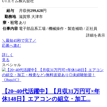
UTエイム株式会社
給与
月収例
299,628
円
勤務地
滋賀県 大津市
寮・社宅
あり
仕事内容
電子部品系工場 / 機械操作・製造補助 / 正社員
詳細を表示
＼最短45秒で完了／
応募へ進む
詳しく
見る
スペシャル
【20~40代活躍中】【月収31万円可×年
休148日】エアコンの組立・加工...