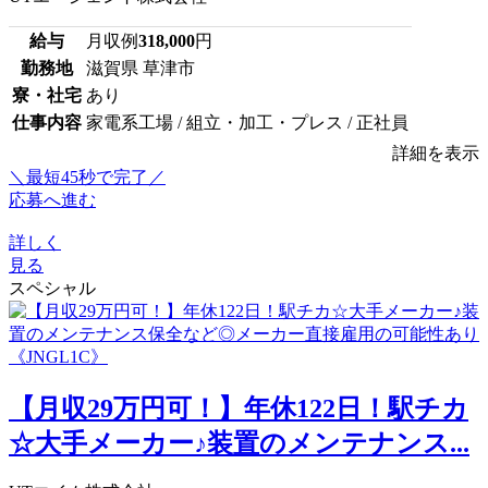
給与
月収例
318,000
円
勤務地
滋賀県 草津市
寮・社宅
あり
仕事内容
家電系工場 / 組立・加工・プレス / 正社員
詳細を表示
＼最短45秒で完了／
応募へ進む
詳しく
見る
スペシャル
【月収29万円可！】年休122日！駅チカ
☆大手メーカー♪装置のメンテナンス...