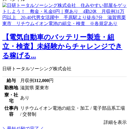
【電気自動車のバッテリー製造・組
立・検査】未経験からチャレンジでき
る稼げる...
日研トータルソーシング株式会社
給与
月収例
312,000
円
勤務地
滋賀県 栗東市
寮・社
あり
宅
仕事内
リチウムイオン電池の組立・加工 / 電子部品系工場
容
/ 交替制
詳細を表示
＼最短45秒で完了／