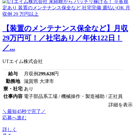
【装置のメンテナンス保全など】月収
29万円可！／社宅あり／年休122日！
／...
UTエイム株式会社
給与
月収例
299,628
円
勤務地
滋賀県 大津市
寮・社宅
あり
仕事内容
電子部品系工場 / 機械操作・製造補助 / 正社員
詳細を表示
＼最短45秒で完了／
応募へ進む
詳しく