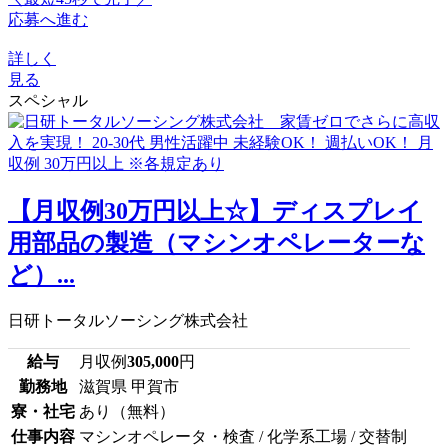
応募へ進む
詳しく
見る
スペシャル
【月収例30万円以上☆】ディスプレイ
用部品の製造（マシンオペレーターな
ど）...
日研トータルソーシング株式会社
給与
月収例
305,000
円
勤務地
滋賀県 甲賀市
寮・社宅
あり（無料）
仕事内容
マシンオペレータ・検査 / 化学系工場 / 交替制