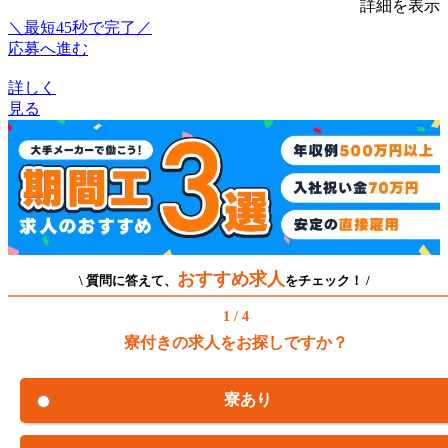
詳細を表示
＼最短45秒で完了／
応募へ進む
詳しく
見る
おすすめ求人
\ 質問に答えて、
をチェック！ /
1 / 4
寮付きの求人をお探しですか？
寮あり