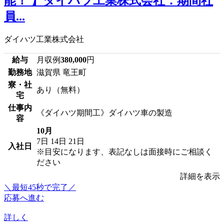
能！ 】ダイハツ工業株式会社：期間社
員...
ダイハツ工業株式会社
給与
月収例
380,000
円
勤務地
滋賀県 竜王町
寮・社
あり（無料）
宅
仕事内
《ダイハツ期間工》ダイハツ車の製造
容
10月
7日
14日
21日
入社日
※目安になります、表記なしは面接時にご相談く
ださい
詳細を表示
＼最短45秒で完了／
応募へ進む
詳しく