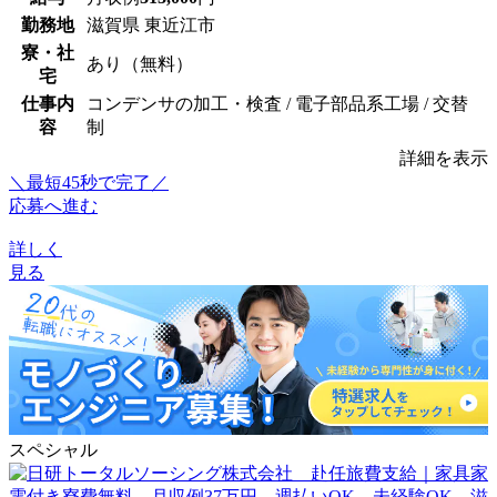
勤務地
滋賀県 東近江市
寮・社
あり（無料）
宅
仕事内
コンデンサの加工・検査 / 電子部品系工場 / 交替
容
制
詳細を表示
＼最短45秒で完了／
応募へ進む
詳しく
見る
スペシャル