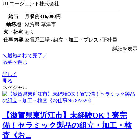
UTエージェント株式会社
給与
月収例
316,000
円
勤務地
滋賀県 草津市
寮・社宅
あり
仕事内容
家電系工場 / 組立・加工・プレス / 正社員
詳細を表示
＼最短45秒で完了／
応募へ進む
詳しく
見る
スペシャル
【滋賀県東近江市】未経験OK！寮完
備！セラミック製品の組立・加工・検
査《お...