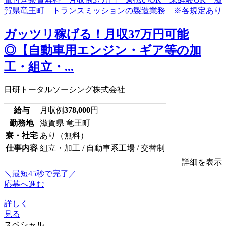
ガッツリ稼げる！月収37万円可能
◎【自動車用エンジン・ギア等の加
工・組立・...
日研トータルソーシング株式会社
給与
月収例
378,000
円
勤務地
滋賀県 竜王町
寮・社宅
あり（無料）
仕事内容
組立・加工 / 自動車系工場 / 交替制
詳細を表示
＼最短45秒で完了／
応募へ進む
詳しく
見る
スペシャル