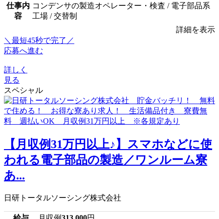
仕事内
コンデンサの製造オペレーター・検査 / 電子部品系
容
工場 / 交替制
詳細を表示
＼最短45秒で完了／
応募へ進む
詳しく
見る
スペシャル
【月収例31万円以上♪】スマホなどに使
われる電子部品の製造／ワンルーム寮
あ...
日研トータルソーシング株式会社
給与
月収例
313,000
円