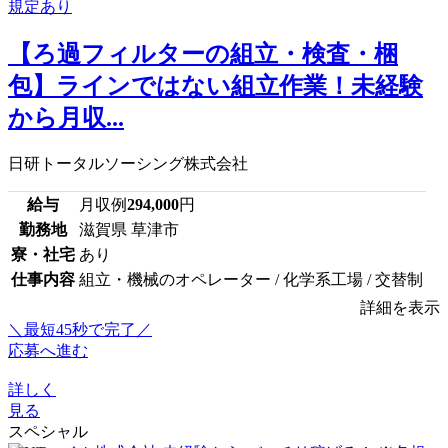
【ろ過フィルターの組立・検査・梱
包】ラインではない組立作業！未経験
から月収...
日研トータルソーシング株式会社
給与
月収例
294,000
円
勤務地
滋賀県 草津市
寮・社宅
あり
仕事内容
組立・機械のオペレーター / 化学系工場 / 交替制
詳細を表示
＼最短45秒で完了／
応募へ進む
詳しく
見る
スペシャル