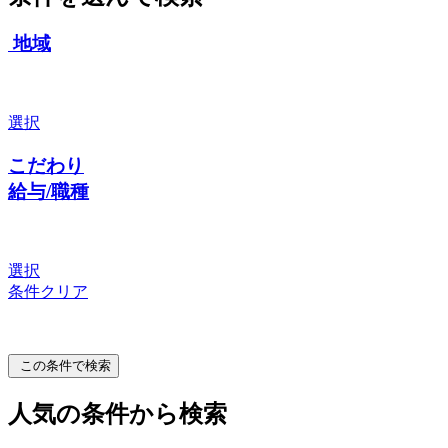
地域
選択
こだわり
給与/職種
選択
条件クリア
この条件で検索
人気の条件から検索