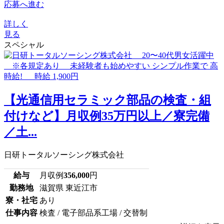
応募へ進む
詳しく
見る
スペシャル
【光通信用セラミック部品の検査・組
付けなど】月収例35万円以上／寮完備
／土...
日研トータルソーシング株式会社
給与
月収例
356,000
円
勤務地
滋賀県 東近江市
寮・社宅
あり
仕事内容
検査 / 電子部品系工場 / 交替制