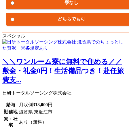
寮なし
どちらでも可
スペシャル
＼＼ワンルーム寮に無料で住める／／
敷金・礼金0円！生活備品つき！赴任旅
費支...
日研トータルソーシング株式会社
給与
月収例
313,000
円
勤務地
滋賀県 東近江市
寮・社
あり（無料）
宅