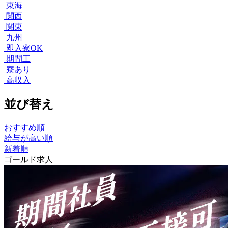
東海
関西
関東
九州
即入寮OK
期間工
寮あり
高収入
並び替え
おすすめ順
給与が高い順
新着順
ゴールド求人