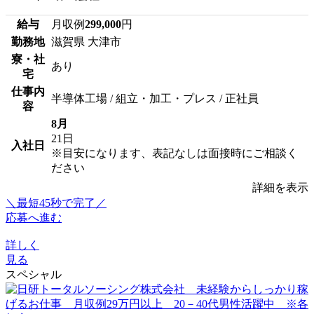
給与
月収例
299,000
円
勤務地
滋賀県 大津市
寮・社
あり
宅
仕事内
半導体工場 / 組立・加工・プレス / 正社員
容
8月
21日
入社日
※目安になります、表記なしは面接時にご相談く
ださい
詳細を表示
＼最短45秒で完了／
応募へ進む
詳しく
見る
スペシャル