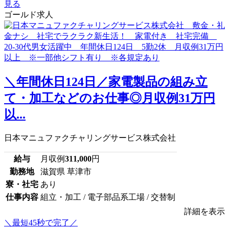
見る
ゴールド求人
＼年間休日124日／家電製品の組み立
て・加工などのお仕事◎月収例31万円
以...
日本マニュファクチャリングサービス株式会社
給与
月収例
311,000
円
勤務地
滋賀県 草津市
寮・社宅
あり
仕事内容
組立・加工 / 電子部品系工場 / 交替制
詳細を表示
＼最短45秒で完了／