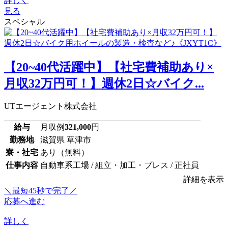
詳しく
見る
スペシャル
【20~40代活躍中】【社宅費補助あり×
月収32万円可！】週休2日☆バイク...
UTエージェント株式会社
給与
月収例
321,000
円
勤務地
滋賀県 草津市
寮・社宅
あり（無料）
仕事内容
自動車系工場 / 組立・加工・プレス / 正社員
詳細を表示
＼最短45秒で完了／
応募へ進む
詳しく