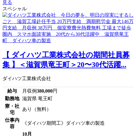
見る
スペシャル
【 ダイハツ工業株式会社の期間社員募
集 】＜滋賀県竜王町＞20〜30代活躍...
ダイハツ工業株式会社
給与
月収例
380,000
円
勤務地
滋賀県 竜王町
寮・社
あり（無料）
宅
仕事内
《ダイハツ期間工》ダイハツ車の製造
容
10月