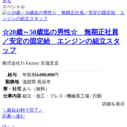
見る
スペシャル
☆20歳～50歳迄の男性☆ 無期正社員
／安定の固定給 エンジンの組立スタ
ッフ
株式会社J's Factory 京滋支店
給与
年収例
4,000,000
円
勤務地
滋賀県 長浜市
寮・社宅
あり（無料）
仕事内容
組立・加工・プレス / 機械系工場 / 日勤
詳細を表示
＼最短45秒で完了／
応募へ進む