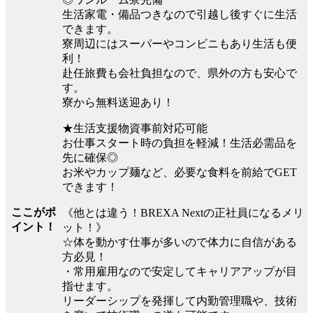
生活家電・備品つきなので引越し後すぐに生活
できます。
寮周辺にはスーパーやコンビニもあり生活も便
利！
赴任旅費も会社負担なので、県外の方も安心で
す。
寮から無料送迎あり！
★生活支援物資事前対応可能
お仕事スタート時の負担を軽減！生活必需品を
先に確保◎
お米やカップ麺など、必要な食料を前給でGET
できます！
ここがポ
《他とは違う！BREXA Nextの正社員になるメリ
イント！
ット！》
☆体を動かす仕事が多いので体力に自信がある
方必見！
・常用雇用なので安定してキャリアアップが目
指せます。
リーダーシップを発揮して内勤管理職や、技術