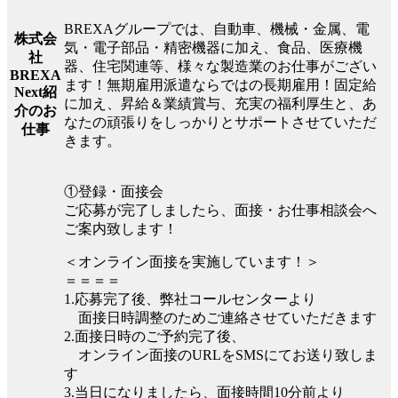
BREXAグループでは、自動車、機械・金属、電
株式会
気・電子部品・精密機器に加え、食品、医療機
社
器、住宅関連等、様々な製造業のお仕事がござい
BREXA
ます！無期雇用派遣ならではの長期雇用！固定給
Next紹
に加え、昇給＆業績賞与、充実の福利厚生と、あ
介のお
なたの頑張りをしっかりとサポートさせていただ
仕事
きます。
①登録・面接会
ご応募が完了しましたら、面接・お仕事相談会へ
ご案内致します！
＜オンライン面接を実施しています！＞
＝＝＝＝
1.応募完了後、弊社コールセンターより
面接日時調整のためご連絡させていただきます
2.面接日時のご予約完了後、
オンライン面接のURLをSMSにてお送り致しま
す
3.当日になりましたら、面接時間10分前より