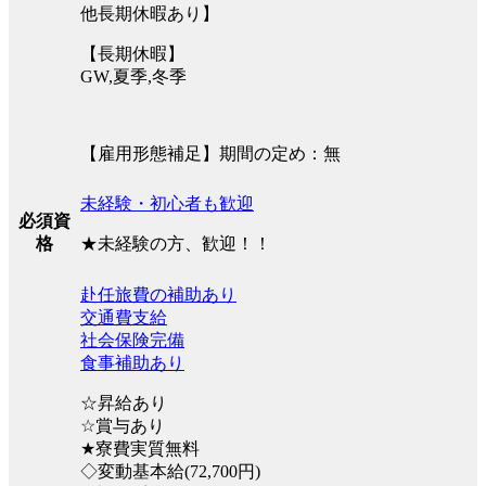
他長期休暇あり】
【長期休暇】
GW,夏季,冬季
【雇用形態補足】期間の定め：無
未経験・初心者も歓迎
必須資
★未経験の方、歓迎！！
格
赴任旅費の補助あり
交通費支給
社会保険完備
食事補助あり
☆昇給あり
☆賞与あり
★寮費実質無料
◇変動基本給(72,700円)