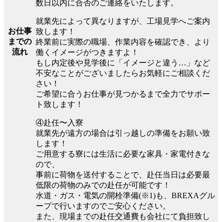
数日以内に合否のご連絡をいたします。
就業先によって異なりますが、工場見学へご案内
お仕事
致します！
までの
終業前に実際の職場、作業内容を確認でき、より
流れ
働くイメージがつきますよ！
もし内定後や見学後に「イメージと違う…」など
不安なことがございましたらお気軽にご相談くだ
さい！
ご希望に合うお仕事が見つかるまで全力でサポー
ト致します！
④赴任〜入寮
就業先が遠方の場合は引っ越しの準備をお願い致
します！
ご用意する寮には生活に必要な家具・家電付きな
ので、
事前に荷物を送付することで、赴任当日は必要最
低限の荷物のみでの赴任が可能です！
水道・ガス・電気の開栓準備(※1)も、BREXAグル
ープで行いますのでご安心ください。
また、現場までの赴任交通費も会社にて負担致し