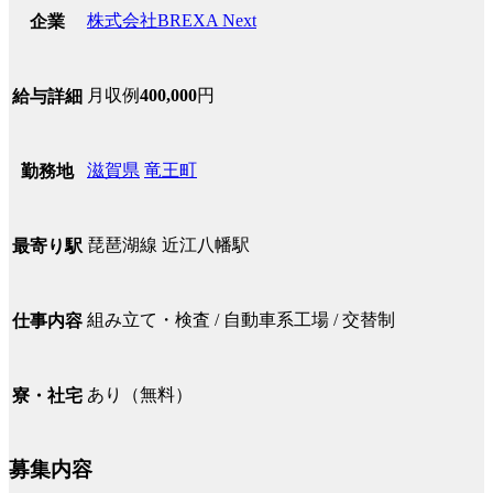
株式会社BREXA Next
企業
月収例
400,000
円
給与詳細
滋賀県
竜王町
勤務地
琵琶湖線 近江八幡駅
最寄り駅
組み立て・検査 / 自動車系工場 / 交替制
仕事内容
あり（無料）
寮・社宅
募集内容