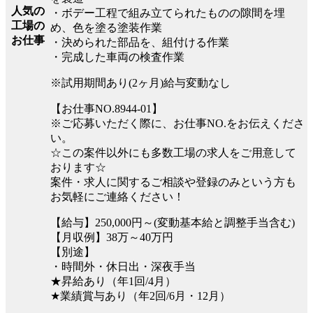
人気の
・ボデー工程で組み立てられたものの隙間を埋
工場の
め、色を塗る塗装作業
お仕事
・決められた部品を、組付ける作業
・完成した車両の検査作業
※試用期間あり(2ヶ月)給与変動なし
【お仕事NO.8944-01】
※ご応募いただく際に、お仕事NO.をお伝えくださ
い。
☆この案件以外にも多数工場の求人をご用意して
おります☆
案件・求人に関するご相談や登録のみという方も
お気軽にご連絡ください！
【給与】250,000円～(変動基本給と調整手当含む)
【月収例】38万～40万円
【別途】
・時間外・休日出・深夜手当
★昇給あり（年1回/4月）
★業績賞与あり（年2回/6月・12月）