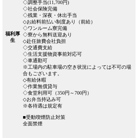
◇調整手当(11,700円)
◇社会保険完備
◇残業・深夜・休出手当
◇お給料前払い制度あり（前給）
◇ワンルーム寮完備
福利厚
◇寮から無料送迎あり
生
◇赴任旅費会社負担
◇交通費支給
◇生活支援物資事前対応可
◇車通勤可
※工場内の駐車場の空き状況によっては不可の場
合もございます。
◇有給休暇
◇作業無償貸与
◇食堂利用可（350円～700円）
◇お弁当持込み可
※各待遇は規定有
■受動喫煙防止対策
全面禁煙