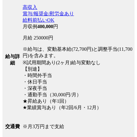
高収入
賞与/報奨金/慰労金あり
給料前払いOK
月収例
400,000
円
月給 250000円
※給与は、変動基本給(72,700円)と調整手当(11,700
円)を含みます。
給与詳
※試用期間あり(2ヶ月)給与変動なし
細
【別途】
・時間外手当
・休日手当
・深夜手当
・通勤手当（30,000円/月）
★昇給あり（年1回）
★業績賞与あり（年2回/6月・12月）
※月3万円まで支給
交通費