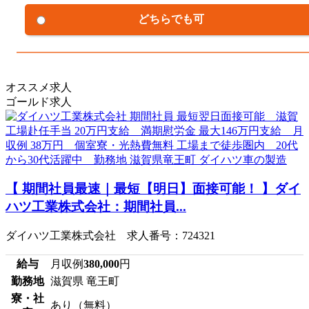
どちらでも可
オススメ求人
ゴールド求人
【 期間社員最速｜最短【明日】面接可能！ 】ダイ
ハツ工業株式会社：期間社員...
ダイハツ工業株式会社 求人番号：724321
給与
月収例
380,000
円
勤務地
滋賀県 竜王町
寮・社
あり（無料）