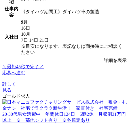
宅
仕事内
《ダイハツ期間工》ダイハツ車の製造
容
9月
16日
10月
入社日
7日
14日
21日
※目安になります、表記なしは面接時にご相談く
ださい
詳細を表示
＼最短45秒で完了／
応募へ進む
詳しく
見る
ゴールド求人