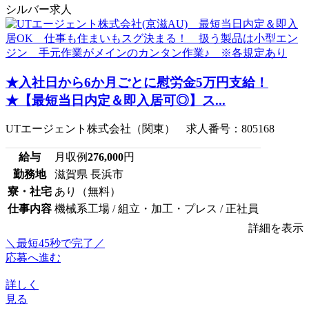
シルバー求人
★入社日から6か月ごとに慰労金5万円支給！
★【最短当日内定＆即入居可◎】ス...
UTエージェント株式会社（関東） 求人番号：805168
給与
月収例
276,000
円
勤務地
滋賀県 長浜市
寮・社宅
あり（無料）
仕事内容
機械系工場 / 組立・加工・プレス / 正社員
詳細を表示
＼最短45秒で完了／
応募へ進む
詳しく
見る