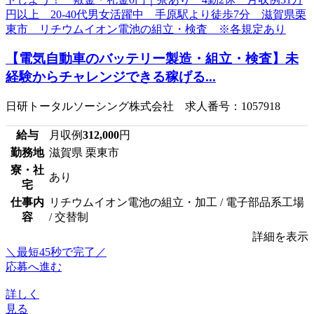
【電気自動車のバッテリー製造・組立・検査】未
経験からチャレンジできる稼げる...
日研トータルソーシング株式会社 求人番号：1057918
給与
月収例
312,000
円
勤務地
滋賀県 栗東市
寮・社
あり
宅
仕事内
リチウムイオン電池の組立・加工 / 電子部品系工場
容
/ 交替制
詳細を表示
＼最短45秒で完了／
応募へ進む
詳しく
見る