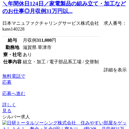
＼年間休日124日／家電製品の組み立て・加工など
のお仕事◎月収例31万円以...
日本マニュファクチャリングサービス株式会社 求人番号：
kans140228
給与
月収例
311,000
円
勤務地
滋賀県 草津市
寮・社宅
あり
仕事内容
組立・加工 / 電子部品系工場 / 交替制
詳細を表示
無料電話で
応募
応募へ進む
詳しく
見る
シルバー求人