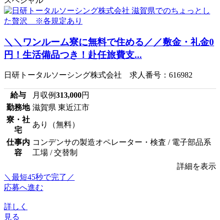
スペシャル
＼＼ワンルーム寮に無料で住める／／敷金・礼金0
円！生活備品つき！赴任旅費支...
日研トータルソーシング株式会社 求人番号：616982
給与
月収例
313,000
円
勤務地
滋賀県 東近江市
寮・社
あり（無料）
宅
仕事内
コンデンサの製造オペレーター・検査 / 電子部品系
容
工場 / 交替制
詳細を表示
＼最短45秒で完了／
応募へ進む
詳しく
見る