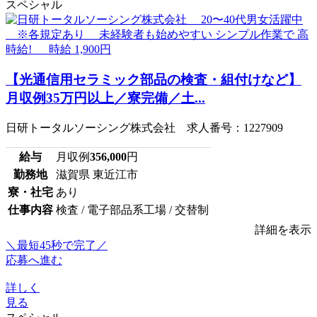
スペシャル
【光通信用セラミック部品の検査・組付けなど】
月収例35万円以上／寮完備／土...
日研トータルソーシング株式会社 求人番号：1227909
給与
月収例
356,000
円
勤務地
滋賀県 東近江市
寮・社宅
あり
仕事内容
検査 / 電子部品系工場 / 交替制
詳細を表示
＼最短45秒で完了／
応募へ進む
詳しく
見る