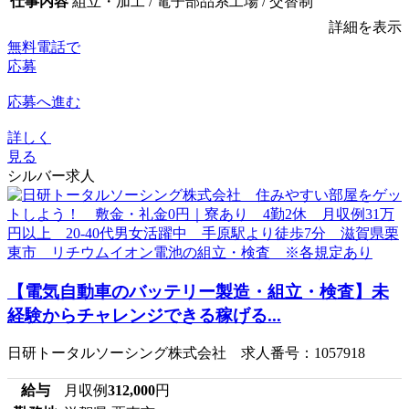
仕事内容
組立・加工 / 電子部品系工場 / 交替制
詳細を表示
無料電話で
応募
応募へ進む
詳しく
見る
シルバー求人
【電気自動車のバッテリー製造・組立・検査】未
経験からチャレンジできる稼げる...
日研トータルソーシング株式会社 求人番号：1057918
給与
月収例
312,000
円