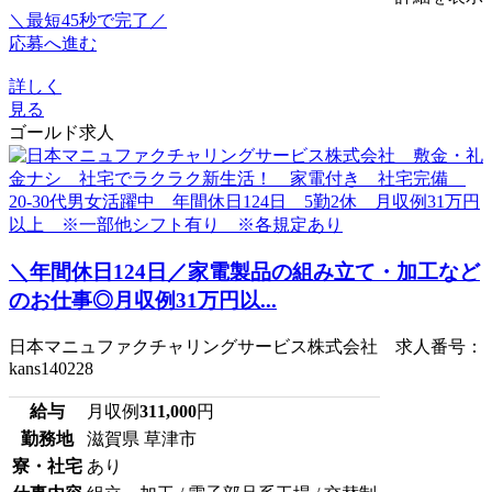
＼最短45秒で完了／
応募へ進む
詳しく
見る
ゴールド求人
＼年間休日124日／家電製品の組み立て・加工など
のお仕事◎月収例31万円以...
日本マニュファクチャリングサービス株式会社 求人番号：
kans140228
給与
月収例
311,000
円
勤務地
滋賀県 草津市
寮・社宅
あり