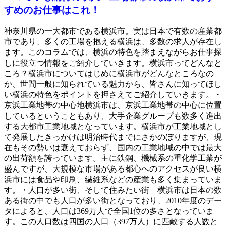
すめのお仕事はこれ！
神奈川県の一大都市である横浜市。実は日本で有数の産業都
市であり、多くの工場を抱える横浜は、多数の求人が存在し
ます。このコラムでは、横浜の特色を踏まえながらお仕事探
しに役立つ情報をご紹介していきます。横浜市ってどんなと
ころ？横浜市についてはじめに横浜市がどんなところなの
か、世間一般に知られている魅力から、皆さんに知ってほし
い横浜の特色をポイントを押さえてご紹介していきます。・
京浜工業地帯の中心地横浜市は、京浜工業地帯の中心に位置
しているということもあり、大手企業グループも数多く進出
する大都市工業地域となっています。横浜市が工業地域とし
て発展したきっかけは明治時代までにさかのぼりますが、現
在もその勢いは衰えておらず、国内の工業地域の中では最大
の出荷額を誇っています。主に鉄鋼、機械系の重化学工業が
盛んですが、大規模な市場がある都心へのアクセスが良い横
浜市には食品や印刷、繊維系などの産業も多く集まっていま
す。・人口が多い街、そして住みたい街 横浜市は日本の数
ある街の中でも人口が多い街となっており、2010年度のデー
タによると、人口は369万人で全国1位の多さとなっていま
す。この人口数は四国の人口（397万人）に匹敵する人数と