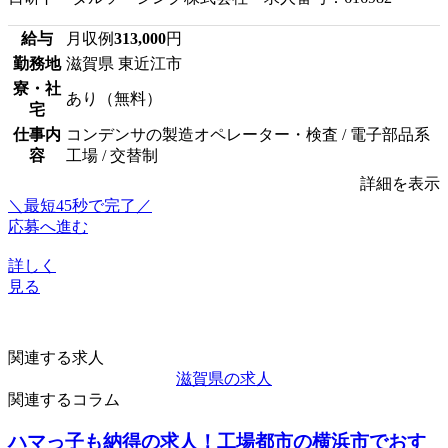
給与
月収例
313,000
円
勤務地
滋賀県 東近江市
寮・社
あり（無料）
宅
仕事内
コンデンサの製造オペレーター・検査 / 電子部品系
容
工場 / 交替制
詳細を表示
＼最短45秒で完了／
応募へ進む
詳しく
見る
関連する求人
滋賀県の求人
関連するコラム
ハマっ子も納得の求人！工場都市の横浜市でおす