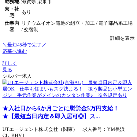
勤務地
滋賀県 栗東市
寮・社
あり
宅
仕事内
リチウムイオン電池の組立・加工 / 電子部品系工場
容
/ 交替制
詳細を表示
＼最短45秒で完了／
応募へ進む
詳しく
見る
シルバー求人
★入社日から6か月ごとに慰労金5万円支給！
★【最短当日内定＆即入居可◎】ス...
UTエージェント株式会社（関東） 求人番号：YM長浜
CL_BHV1