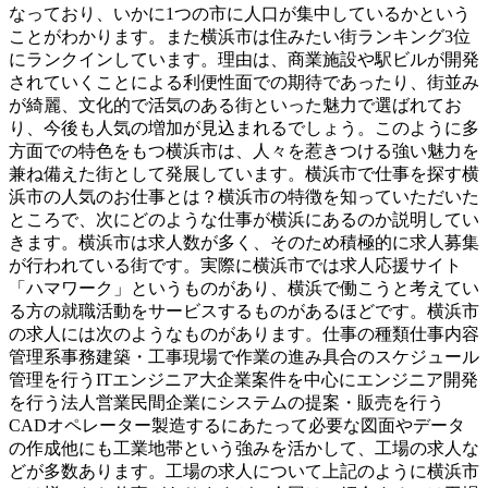
なっており、いかに1つの市に人口が集中しているかという
ことがわかります。また横浜市は住みたい街ランキング3位
にランクインしています。理由は、商業施設や駅ビルが開発
されていくことによる利便性面での期待であったり、街並み
が綺麗、文化的で活気のある街といった魅力で選ばれてお
り、今後も人気の増加が見込まれるでしょう。このように多
方面での特色をもつ横浜市は、人々を惹きつける強い魅力を
兼ね備えた街として発展しています。横浜市で仕事を探す横
浜市の人気のお仕事とは？横浜市の特徴を知っていただいた
ところで、次にどのような仕事が横浜にあるのか説明してい
きます。横浜市は求人数が多く、そのため積極的に求人募集
が行われている街です。実際に横浜市では求人応援サイト
「ハマワーク」というものがあり、横浜で働こうと考えてい
る方の就職活動をサービスするものがあるほどです。横浜市
の求人には次のようなものがあります。仕事の種類仕事内容
管理系事務建築・工事現場で作業の進み具合のスケジュール
管理を行うITエンジニア大企業案件を中心にエンジニア開発
を行う法人営業民間企業にシステムの提案・販売を行う
CADオペレーター製造するにあたって必要な図面やデータ
の作成他にも工業地帯という強みを活かして、工場の求人な
どが多数あります。工場の求人について上記のように横浜市