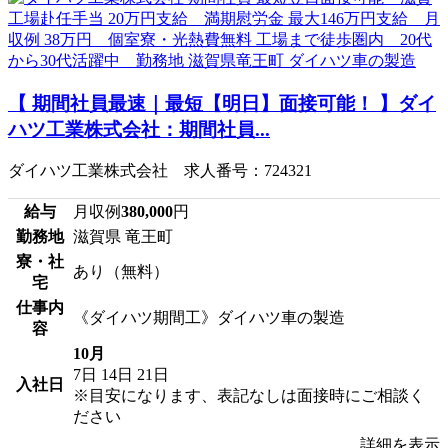
【 期間社員最速｜最短【明日】面接可能！ 】ダイ
ハツ工業株式会社：期間社員...
ダイハツ工業株式会社 求人番号：724321
給与
月収例
380,000
円
勤務地
滋賀県 竜王町
寮・社
あり（無料）
宅
仕事内
《ダイハツ期間工》ダイハツ車の製造
容
10月
7日
14日
21日
入社日
※目安になります、表記なしは面接時にご相談く
ださい
詳細を表示