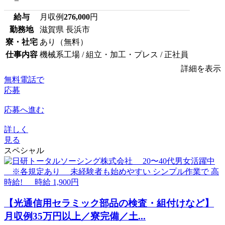
給与
月収例
276,000
円
勤務地
滋賀県 長浜市
寮・社宅
あり（無料）
仕事内容
機械系工場 / 組立・加工・プレス / 正社員
詳細を表示
無料電話で
応募
応募へ進む
詳しく
見る
スペシャル
【光通信用セラミック部品の検査・組付けなど】
月収例35万円以上／寮完備／土...