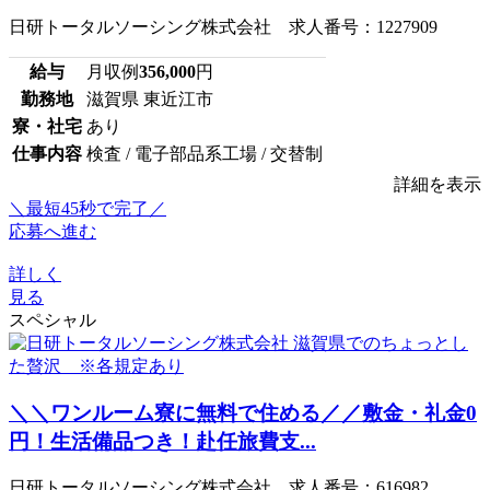
日研トータルソーシング株式会社 求人番号：1227909
給与
月収例
356,000
円
勤務地
滋賀県 東近江市
寮・社宅
あり
仕事内容
検査 / 電子部品系工場 / 交替制
詳細を表示
＼最短45秒で完了／
応募へ進む
詳しく
見る
スペシャル
＼＼ワンルーム寮に無料で住める／／敷金・礼金0
円！生活備品つき！赴任旅費支...
日研トータルソーシング株式会社 求人番号：616982