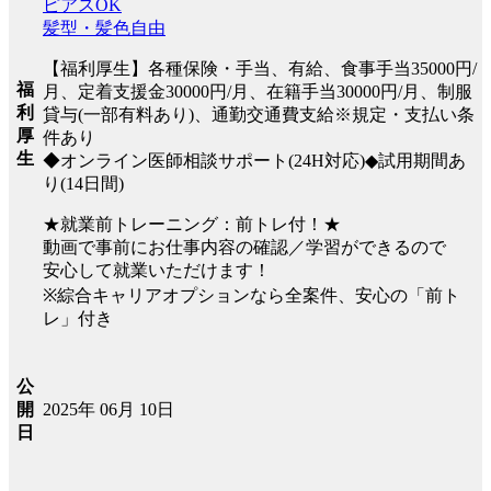
ピアスOK
髪型・髪色自由
【福利厚生】各種保険・手当、有給、食事手当35000円/
福
月、定着支援金30000円/月、在籍手当30000円/月、制服
利
貸与(一部有料あり)、通勤交通費支給※規定・支払い条
厚
件あり
生
◆オンライン医師相談サポート(24H対応)◆試用期間あ
り(14日間)
★就業前トレーニング：前トレ付！★
動画で事前にお仕事内容の確認／学習ができるので
安心して就業いただけます！
※綜合キャリアオプションなら全案件、安心の「前ト
レ」付き
公
2025年 06月 10日
開
日