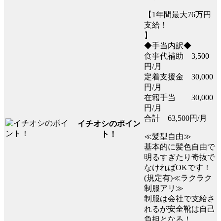
【1年間最大76万円
支給！
】
◆手当内訳◆
食事代補助 3,500
円/月
定着支援金 30,000
円/月
在籍手当 30,000
円/月
合計 63,500円/月
イチオシのポイン
ト！
≪髪型自由≫
基本的に髪色自由で
明るすぎたり奇抜で
なければOKです！
(規定有)≪ラクラク
制服アリ≫
制服は会社で支給さ
れるが安全靴は自己
負担となる！