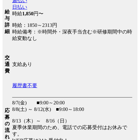
週払い
日払い
給
時給
1,850
円〜
与
詳
時給：1850～2313円
細
時給備考：※時間外・深夜手当含む※研修期間中の時
給変動なし
交
支給あり
通
費
履歴書不要
――――――――――――――――――――――――
8/7(金) ■9:00～20:00
8/8(土) ～ 8/12(水) ■9:00～18:00
応
募
8/13（木）～ 8/16（日）
の
夏季休業期間のため、電話での応募受付はお休みで
流
す。
れ