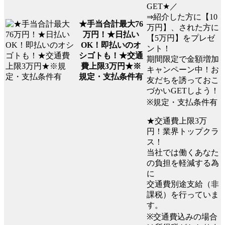
GET★／
⇒紹介した方に【10
★手当合計最大76
万円】、された方に
万円！★日払い
【5万円】をプレゼ
OK！即払いのオ
ント！
シゴトも！★交通
期間限定で金額増加
費上限3万円★※
キャンペーン中！お
規定・支払条件有
友だちを誘っておこ
づかいGETしよう！
※規定・支払条件有
★交通費上限3万
円！業界トップクラ
ス！
当社では働くあなた
の負担を軽減する為
に
交通費別途支給（非
課税）を行っていま
す。
※交通費込みの場合