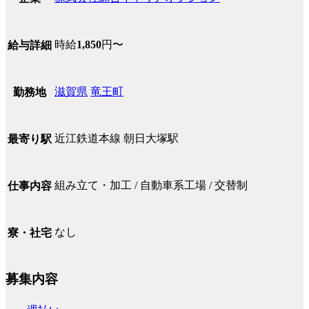
時給
1,850
円〜
給与詳細
滋賀県
竜王町
勤務地
近江鉄道本線 朝日大塚駅
最寄り駅
組み立て・加工 / 自動車系工場 / 交替制
仕事内容
なし
寮・社宅
募集内容