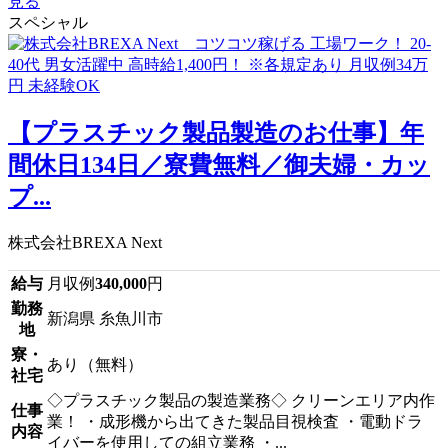
見る
スペシャル
【プラスチック製品製造のお仕事】年
間休日134日／寮費無料／御夫婦・カッ
プ...
株式会社BREXA Next
給与
月収例
340,000
円
勤務
新潟県 糸魚川市
地
寮・
あり（無料）
社宅
◇プラスチック製品の製造業務◇ クリーンエリア内作
仕事
業！ ・成形機から出てきた製品目視検査 ・電動ドラ
内容
イバーを使用しての組立業務 ・...