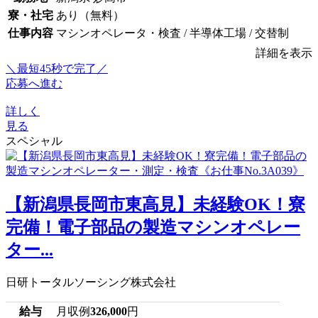
寮・社宅
あり（無料）
仕事内容
マシンオペレータ・検査 / 半導体工場 / 交替制
詳細を表示
＼最短45秒で完了／
応募へ進む
詳しく
見る
スペシャル
【新潟県長岡市東高見】未経験OK！寮
完備！電子部品の製造マシンオペレー
ター...
日研トータルソーシング株式会社
給与
月収例
326,000
円