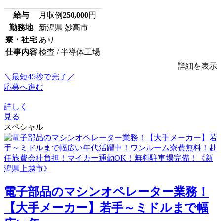
給与
月収例
250,000
円
勤務地
新潟県 妙高市
寮・社宅
あり
仕事内容
検査 / 半導体工場
詳細を表示
＼最短45秒で完了／
応募へ進む
詳しく
見る
スペシャル
電子部品のマシンオペレーター業務！
【大手メーカー】若手～ミドルまで幅