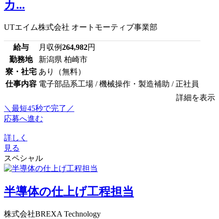
カ...
UTエイム株式会社 オートモーティブ事業部
給与
月収例
264,982
円
勤務地
新潟県 柏崎市
寮・社宅
あり（無料）
仕事内容
電子部品系工場 / 機械操作・製造補助 / 正社員
詳細を表示
＼最短45秒で完了／
応募へ進む
詳しく
見る
スペシャル
半導体の仕上げ工程担当
株式会社BREXA Technology