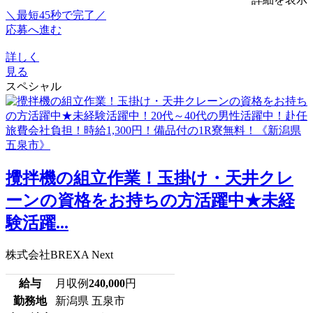
＼最短45秒で完了／
応募へ進む
詳しく
見る
スペシャル
攪拌機の組立作業！玉掛け・天井クレ
ーンの資格をお持ちの方活躍中★未経
験活躍...
株式会社BREXA Next
給与
月収例
240,000
円
勤務地
新潟県 五泉市