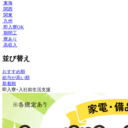
東海
関西
関東
九州
即入寮OK
期間工
寮あり
高収入
並び替え
おすすめ順
給与が高い順
新着順
即入寮+入社前生活支援