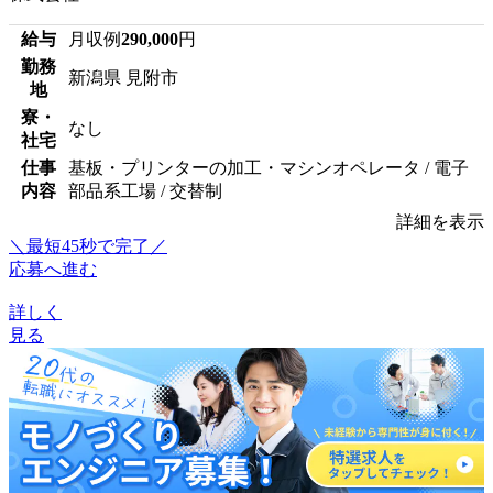
給与
月収例
290,000
円
勤務
新潟県 見附市
地
寮・
なし
社宅
仕事
基板・プリンターの加工・マシンオペレータ / 電子
内容
部品系工場 / 交替制
詳細を表示
＼最短45秒で完了／
応募へ進む
詳しく
見る