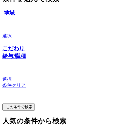
地域
選択
こだわり
給与/職種
選択
条件クリア
この条件で検索
人気の条件から検索