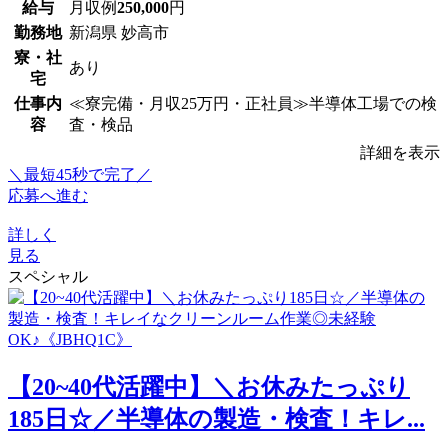
給与
月収例
250,000
円
勤務地
新潟県 妙高市
寮・社
あり
宅
仕事内
≪寮完備・月収25万円・正社員≫半導体工場での検
容
査・検品
詳細を表示
＼最短45秒で完了／
応募へ進む
詳しく
見る
スペシャル
【20~40代活躍中】＼お休みたっぷり
185日☆／半導体の製造・検査！キレ...