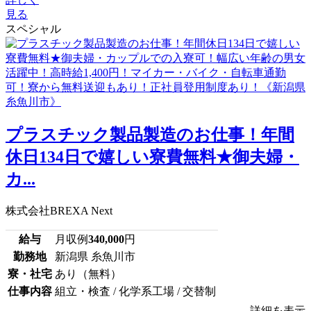
見る
スペシャル
プラスチック製品製造のお仕事！年間
休日134日で嬉しい寮費無料★御夫婦・
カ...
株式会社BREXA Next
給与
月収例
340,000
円
勤務地
新潟県 糸魚川市
寮・社宅
あり（無料）
仕事内容
組立・検査 / 化学系工場 / 交替制
詳細を表示