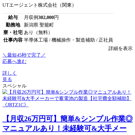
UTエージェント株式会社（関東）
給与
月収例
302,000
円
勤務地
新潟県 聖籠町
寮・社宅
あり（無料）
仕事内容
半導体工場 / 機械操作・製造補助 / 正社員
詳細を表示
＼最短45秒で完了／
応募へ進む
詳しく
見る
スペシャル
【月収26万円可】簡単&シンプル作業◎
マニュアルあり！未経験可&大手メー