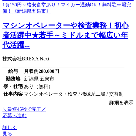
マシンオペレーターや検査業務！初心
者活躍中★若手～ミドルまで幅広い年
代活躍...
株式会社BREXA Next
給与
月収例
280,000
円
勤務地
新潟県 五泉市
寮・社宅
あり（無料）
仕事内容
マシンオペレータ・検査 / 機械系工場 / 交替制
詳細を表示
＼最短45秒で完了／
応募へ進む
詳しく
見る