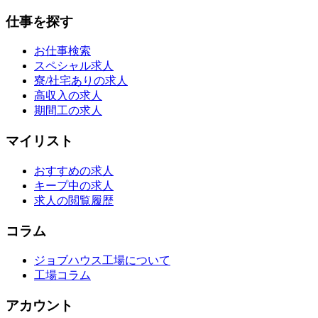
仕事を探す
お仕事検索
スペシャル求人
寮/社宅ありの求人
高収入の求人
期間工の求人
マイリスト
おすすめの求人
キープ中の求人
求人の閲覧履歴
コラム
ジョブハウス工場について
工場コラム
アカウント