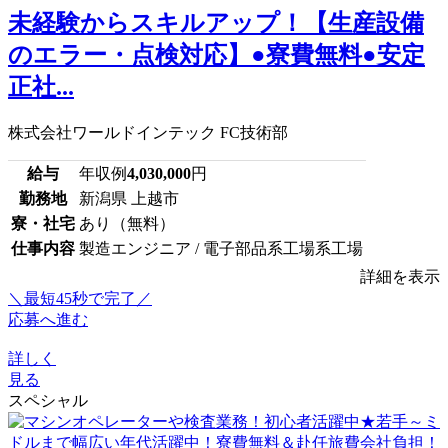
未経験からスキルアップ！【生産設備
のエラー・点検対応】●寮費無料●安定
正社...
株式会社ワールドインテック FC技術部
給与
年収例
4,030,000
円
勤務地
新潟県 上越市
寮・社宅
あり（無料）
仕事内容
製造エンジニア / 電子部品系工場系工場
詳細を表示
＼最短45秒で完了／
応募へ進む
詳しく
見る
スペシャル