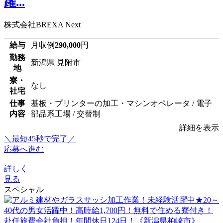
躍...
株式会社BREXA Next
給与
月収例
290,000
円
勤務
新潟県 見附市
地
寮・
なし
社宅
仕事
基板・プリンターの加工・マシンオペレータ / 電子
内容
部品系工場 / 交替制
詳細を表示
＼最短45秒で完了／
応募へ進む
詳しく
見る
スペシャル