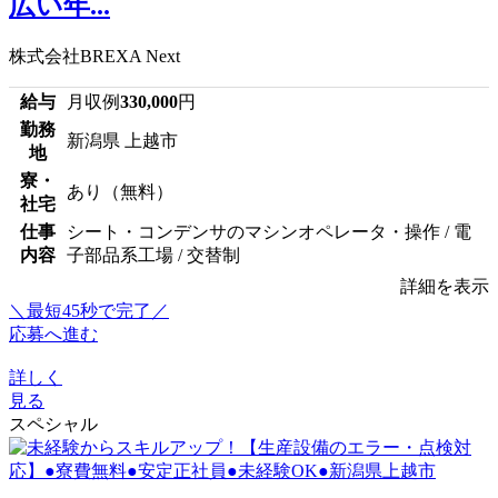
広い年...
株式会社BREXA Next
給与
月収例
330,000
円
勤務
新潟県 上越市
地
寮・
あり（無料）
社宅
仕事
シート・コンデンサのマシンオペレータ・操作 / 電
内容
子部品系工場 / 交替制
詳細を表示
＼最短45秒で完了／
応募へ進む
詳しく
見る
スペシャル