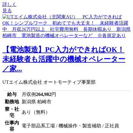
詳しく
見る
【電池製造】PC入力ができればOK！
未経験者も活躍中の機械オペレーター
／家...
UTエイム株式会社 オートモーティブ事業部
給与
月収例
264,982
円
勤務地
新潟県 柏崎市
寮・社
あり（無料）
宅
仕事内
電子部品系工場 / 機械操作・製造補助 / 正社員
容