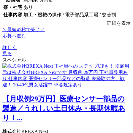
寮・社宅
あり
仕事内容
加工・機械の操作 / 電子部品系工場 / 交替制
詳細を表示
＼最短45秒で完了／
応募へ進む
詳しく
見る
スペシャル
【月収例29万円】医療センサー部品の
製造／うれしい土日休み・長期休暇あ
り！...
株式会社BREXA Next