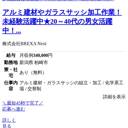
アルミ建材やガラスサッシ加工作業！
未経験活躍中★20～40代の男女活躍
中！...
株式会社BREXA Next
給与
月収例
340,000
円
勤務地
新潟県 柏崎市
寮・社
あり（無料）
宅
仕事内
アルミ建材・ガラスサッシの組立・加工 / 化学系工
容
場 / 交替制
詳細を表示
＼最短45秒で完了／
応募へ進む
詳しく
見る