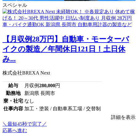
スペシャル
【月収例28万円】自動車・モーターバ
イクの製造／年間休日121日！土日休
み...
株式会社BREXA Next
給与
月収例
280,000
円
勤務地
新潟県 長岡市
寮・社宅
なし
仕事内容
加工・塗装 / 自動車系工場 / 交替制
詳細を表示
＼最短45秒で完了／
応募へ進む