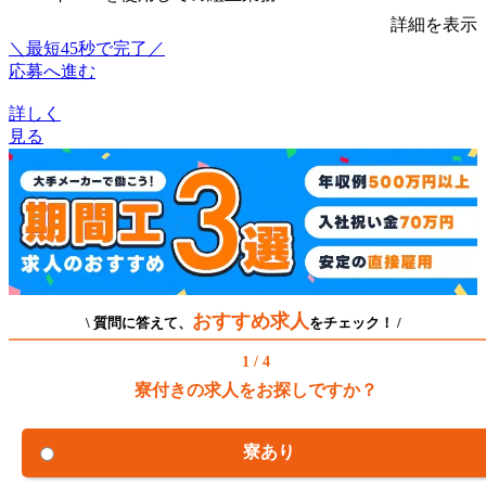
詳細を表示
＼最短45秒で完了／
応募へ進む
詳しく
見る
おすすめ求人
\ 質問に答えて、
をチェック！ /
1 / 4
寮付きの求人をお探しですか？
寮あり