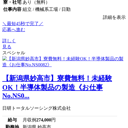
寮・社宅
あり（無料）
仕事内容
組立 / 機械系工場 / 日勤
詳細を表示
＼最短45秒で完了／
応募へ進む
詳しく
見る
スペシャル
【新潟県妙高市】寮費無料！未経験
OK！半導体製品の製造《お仕事
No.NS0...
日研トータルソーシング株式会社
給与
月収例
274,000
円
勤務地
新潟県 妙高市