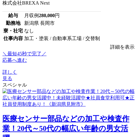
株式会社BREXA Next
給与
月収例
280,000
円
勤務地
新潟県 長岡市
寮・社宅
なし
仕事内容
加工・塗装 / 自動車系工場 / 交替制
詳細を表示
＼最短45秒で完了／
応募へ進む
詳しく
見る
スペシャル
医療センサー部品などの加工や検査作
業！20代～50代の幅広い年齢の男女活