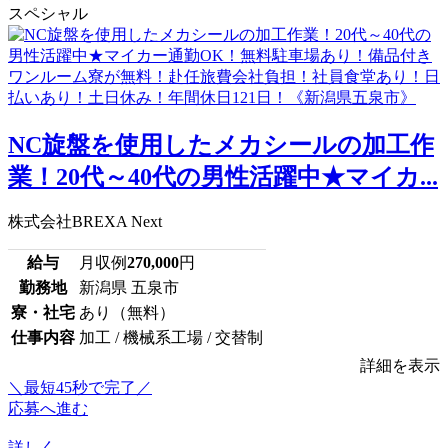
スペシャル
NC旋盤を使用したメカシールの加工作
業！20代～40代の男性活躍中★マイカ...
株式会社BREXA Next
給与
月収例
270,000
円
勤務地
新潟県 五泉市
寮・社宅
あり（無料）
仕事内容
加工 / 機械系工場 / 交替制
詳細を表示
＼最短45秒で完了／
応募へ進む
詳しく