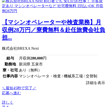
【マシンオペレーターや検査業務】月
収例28万円／寮費無料＆赴任旅費会社負
担...
株式会社BREXA Next
給与
月収例
280,000
円
勤務地
新潟県 五泉市
寮・社宅
あり（無料）
仕事内容
マシンオペレータ・検査 / 機械系工場 / 交替制
詳細を表示
＼最短45秒で完了／
応募へ進む
詳しく