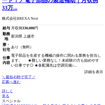
ート！／電子部品の製造補助｜月収例
33万...
株式会社BREXA Next
給与
月収例
330,000
円
勤務
新潟県 上越市
地
寮・
あり（無料）
社宅
電子部品を生産する機械の操作に関わる業務を担当し
仕事
ます。 ★難しい業務なし！未経験の方も始めやす
内容
い仕事です◎ ★各配属先は空調完備♪...
詳細を表示
＼最短45秒で完了／
応募へ進む
詳しく
見る
スペシャル